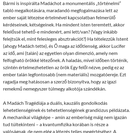
Bármi is inspirálta Madáchot a monumentális „történelmi”
tabló megalkotására, maradandó megfogalmazása lett az
ember saját létezése értelmével kapcsolatban felmerülő
kérdéseinek, kétségeinek. Ha mindent isten teremtett, akkor
felelőssé tehető-e mindenért, ami lett/van? (Vagy inkább
felejtsük el, mint felesleges absztrakciót?) Ha tételezzük Istent
(ahogy Madách tette), és Ő maga az időtlenség, akkor Lucifer
az idő, ami (talán) az egyetlen olyan dimenzió, amely nem
felfogható örökké létezőnek. A haladás, mivel időben történik,
szintén értelmezhetetlen az örök Egy felől nézve, pedig ez az
ember talán legfontosabb (nem materiális) mozgatóereje. Ezt
ragadja meg hatásosan a szerző bizonyítva, hogy az igazi
remekmű nemegyszer túlmegy alkotója szándékán.
A Madách Tragédiája a duális, kauzális gondolkodás
lehetetlenségének és tehetetlenségének grandiózus példázata.
A mechanikai világképe – amin az emberiség máig nem igazán
tud túltekinteni – a kvantumfizika korában is része a
valóságnak, de nem elég a létezés teljes megértéséhez. A