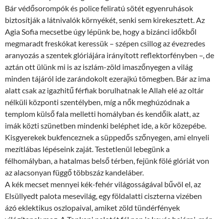
Bár védősorompók és police feliratú sötét egyenruhások
biztosítják a látnivalók környékét, senki sem kirekesztett. Az
Agia Sofia mecsetbe úgy lépünk be, hogy a bizánci időkből
megmaradt freskókat keressük – szépen csillog az évezredes
aranyozás a szentek glóriájára irányított reflektorfényben –, de
aztán ott ülünk mi is az iszlám-zöld imaszőnyegen a világ
minden tájáról ide zarándokolt ezerajkú tömegben. Bár az ima
alatt csak az igazhitű férfiak borulhatnak le Allah elé az oltár
nélküli központi szentélyben, míg a nők meghúzódnak a
templom külső fala melletti homályban és kendőik alatt, az
imák közti szünetben mindenki beléphet ide, a kör közepébe.
Kisgyerekek bukfenceznek a süppedős szőnyegen, ami elnyeli
mezítlábas lépéseink zaját. Testetlenül lebegünk a
félhomályban, a hatalmas belső térben, fejünk fölé glóriát von
az alacsonyan függő többszáz kandeláber.
A kék mecset mennyei kék-fehér világosságával bűvöl el, az
Elsüllyedt palota mesevilág, egy földalatti ciszterna vizében
ázó eklektikus oszlopaival, amiket zöld tündérfények