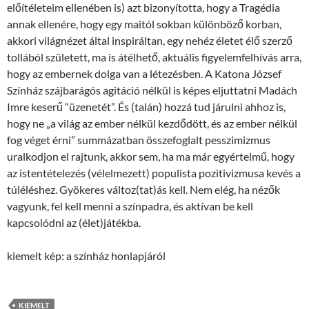
előítéleteim ellenében is) azt bizonyította, hogy a Tragédia
annak ellenére, hogy egy maitól sokban különböző korban,
akkori világnézet által inspiráltan, egy nehéz életet élő szerző
tollából született, ma is átélhető, aktuális figyelemfelhívás arra,
hogy az embernek dolga van a létezésben. A Katona József
Színház szájbarágós agitáció nélkül is képes eljuttatni Madách
Imre keserű “üzenetét”. És (talán) hozzá tud járulni ahhoz is,
hogy ne „a világ az ember nélkül kezdődött, és az ember nélkül
fog véget érni” summázatban összefoglalt pesszimizmus
uralkodjon el rajtunk, akkor sem, ha ma már egyértelmű, hogy
az istentételezés (vélelmezett) populista pozitivizmusa kevés a
túléléshez. Gyökeres változ(tat)ás kell. Nem elég, ha nézők
vagyunk, fel kell menni a színpadra, és aktívan be kell
kapcsolódni az (élet)játékba.
kiemelt kép: a színház honlapjáról
KIEMELT