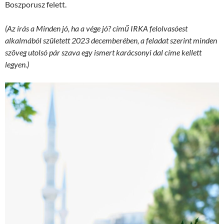
Boszporusz felett.
(Az írás a Minden jó, ha a vége jó? című IRKA felolvasóest
alkalmából született 2023 decemberében, a feladat szerint minden
szöveg utolsó pár szava egy ismert karácsonyi dal címe kellett
legyen.)