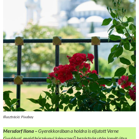
Illusztráció: Pixabay
Mersdorf Ilona –
Gyerekkorában a holdra is eljutott Verne
Gyulával, majd húszévnyi kényszerű bezártság után ismét útra