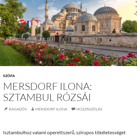
SZÓFA
MERSDORF ILONA:
SZTAMBUL RÓZSÁI
RAGADÓS
MERSDORF ILONA
HOZZÁSZÓLÁS
Isztambulhoz valami operettszerű, szirupos tökéletességet