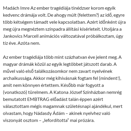
Madách Imre Az ember tragédiája tinédzser korom egyik
kedvenc drámája volt. De ahogy múlt (felettem?) az idő, egyre
több kétségem támadt vele kapcsolatban. Azért időnként újra
meg újra megnéztem színpadra állítási kísérleteit. Utoljára a
Jankovics Marcell animációs változatával próbálkoztam, úgy
tíz éve. Azóta nem.
Az ember tragédiája több mint százhatvan éve jelent meg. A
magyar drámák közül az egyik legtöbbet játszott darab. A
művel való első találkozásomkor nem zavart nyelvének
archaikussága. Akkor még kihívásnak fogtam fel (mindent!),
amit nem könnyen értettem. Később már fogyott a
(vonatkozó) türelmem. A Katona József Színházban nemrég
bemutatott EMBTRAG előadást talán éppen azért
választottam mégis magamnak születésnapi ajándékul, mert
olvastam, hogy Nádasdy Ádám – akinek nyelvhez való
viszonyát osztom – „lefordította” mai prózára.