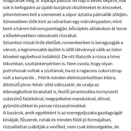
világítanak meg. A Topkapi palotát fél nap is kevés bejárni, már
sok is befogadni az újabb burjánzó díszítéseket és kincseket,
pihentetnem kell a szememet a zápor áztatta pálmafák zöldjén.
Szívesebben ülök kint az udvarban egy márványpadon, mint
bent a hárem bársonypamlagján, kőcsipkés ablakokon át lesve
a kőedényekben raboskodó rózsákat.
Sztambul rózsái örök életűek, novemberben is beragyogják a
várost, a legromosabb épület is idilli látvánnyá válik az ódon
köveket egybefonó indáiktól. De ott illatozik a rózsa a híres
lókumban, szultánkenyérben is. Nem csoda, hogy olyan
potrohosak voltak a szultánok, ha ez a ragacsos cukorszirup
volt a kenyerük… Mérik minden élelmiszerboltban kilóra,
áttetsző piros-fehér-zöld változatát, de uralja az
édességboltok kirakatait is, festői piramisokba tornyozott
százszínű falatkáival, megspékelve mandulával, dióval,
gyümölcsökkel és persze rózsaszirmokkal.
A bazárok, amik egyébként is az ezeregyéjszaka gazdagságát
kínálják, fűszerek, ruhák és minden földi jó formájában,
rózsaillattal csábítják a vevőket, nem csak édességekbe, de