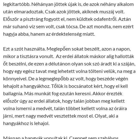
legkitartóbb. Néhányan jöttek újak is, de azok néhány alkalom
után elmaradoztak. Csak azok jöttek, akiknek muszáj volt.
Először a pisztráng fogyott el, nem küldtek odafentről. Aztán
már suhanó víz sem volt, csak tócsa. De azt mondta, nem ezért
hagyja abba, hanem az érdektelenség miatt.
Ezt a szót használta. Meglepően sokat beszélt, azon a napon,
mikor a tisztásra vonult. Az erdei állatok máskor alig hallották
őt beszélni, de ezen a délutánon olyan sok szó áradt ki a száján,
hogy egy egész tavat meg lehetett volna tölteni velük, na meg a
könnyeivel. De a legmeglepőbb az volt, hogy beszéde végén
lehajolt a hangyákhoz. Tőlük is bocsánatot kért, hogy el kell
ballagnia. Más munkát fog ezután keresni. Akkor érezték
először úgy az erdei állatok, hogy talán jobban meg kellett
volna ismerni a medvét, talán többet kellett volna az óráira
járni, mert nagy medvét vesztettek most el. Olyat, aki a
hangyákhoz is lehajol.
Másnap a hangyák vonultak ki. Cseppet sem szabályos