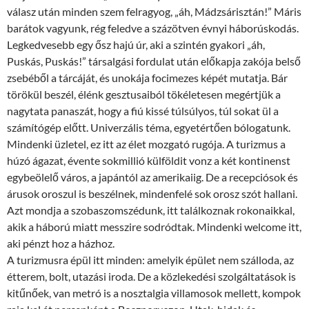
válasz után minden szem felragyog, „áh, Mádzsárisztán!” Máris
barátok vagyunk, rég feledve a százötven évnyi háborúskodás.
Legkedvesebb egy ősz hajú úr, aki a szintén gyakori „áh,
Puskás, Puskás!” társalgási fordulat után előkapja zakója belső
zsebéből a tárcáját, és unokája focimezes képét mutatja. Bár
törökül beszél, élénk gesztusaiból tökéletesen megértjük a
nagytata panaszát, hogy a fiú kissé túlsúlyos, túl sokat ül a
számítógép előtt. Univerzális téma, egyetértően bólogatunk.
Mindenki üzletel, ez itt az élet mozgató rugója. A turizmus a
húzó ágazat, évente sokmillió külföldit vonz a két kontinenst
egybeölelő város, a japántól az amerikaiig. De a recepciósok és
árusok oroszul is beszélnek, mindenfelé sok orosz szót hallani.
Azt mondja a szobaszomszédunk, itt találkoznak rokonaikkal,
akik a háború miatt messzire sodródtak. Mindenki welcome itt,
aki pénzt hoz a házhoz.
A turizmusra épül itt minden: amelyik épület nem szálloda, az
étterem, bolt, utazási iroda. De a közlekedési szolgáltatások is
kitűnőek, van metró is a nosztalgia villamosok mellett, kompok