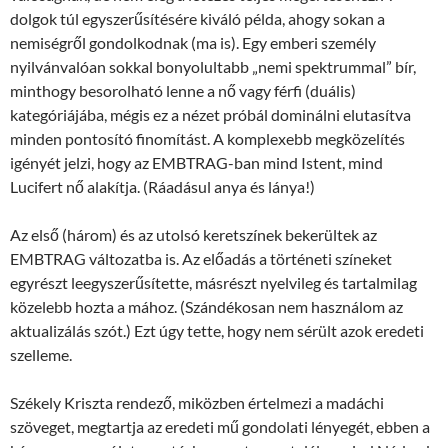
dolgok túl egyszerűsítésére kiváló példa, ahogy sokan a
nemiségről gondolkodnak (ma is). Egy emberi személy
nyilvánvalóan sokkal bonyolultabb „nemi spektrummal” bír,
minthogy besorolható lenne a nő vagy férfi (duális)
kategóriájába, mégis ez a nézet próbál dominálni elutasítva
minden pontosító finomítást. A komplexebb megközelítés
igényét jelzi, hogy az EMBTRAG-ban mind Istent, mind
Lucifert nő alakítja. (Ráadásul anya és lánya!)
Az első (három) és az utolsó keretszínek bekerültek az
EMBTRAG változatba is. Az előadás a történeti színeket
egyrészt leegyszerűsítette, másrészt nyelvileg és tartalmilag
közelebb hozta a mához. (Szándékosan nem használom az
aktualizálás szót.) Ezt úgy tette, hogy nem sérült azok eredeti
szelleme.
Székely Kriszta rendező, miközben értelmezi a madáchi
szöveget, megtartja az eredeti mű gondolati lényegét, ebben a