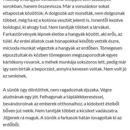
sorokban, hanem összevissza. Már a vonuláskor sokat
eltapostak közöttük. A dolgozók azt mondták, nem dolgoznak
többet, még ha ez a kolónia vesztét jelenti is. Innentől kezdve
boldogul, ki ahogy tud. Nem tanítják többet a lárvákat.
Farkastörvények lépnek életbe a hangyák között, aki erős, az
túlél. Az erdei állatok csak hónapokkal később vették észre,
micsoda munkát végeztek a hangyák az erdőben. Tömegesen
elpusztultak és közben tömegesen megszaporodtak egyes
kártékony rovarok, a méhek munkája sokszoros lett, pedig már
így sem bírták a beporzást, annyira kevesen voltak. Nem volt jó
ez senkinek.
A sünök úgy döntöttek, nem ragadoznak éjszaka. Végre
aludnának egy jót. Felhagynak a táplálékkereséssel,
bevándorolnak az emberek otthonaihoz, a kidobott ételből
bőven jut nekik. Nem tanítják többet a kicsiket vadászatra.
Jöjjenek rá maguk. A sünök a farkasok hátán lovagoltak ki az
erdőből.