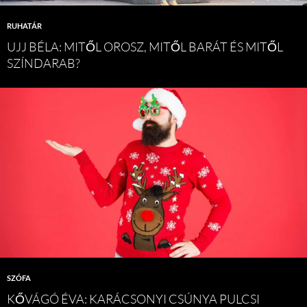
RUHATÁR
UJJ BÉLA: MITŐL OROSZ, MITŐL BARÁT ÉS MITŐL
SZÍNDARAB?
SZÓFA
KŐVÁGÓ ÉVA: KARÁCSONYI CSÚNYA PULCSI