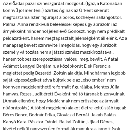
Az előadás pazar színészgárdát mozgósít. (Igaz, a Katonában
könnyű jól meríteni.) Szirtes Áginak az Úrként sikerült
megfosztania Isten figuráját a poros, közhelyes sallangoktól.
Pálmai Anna rendkívüli beleéléssel képes úgy ábrázolni az
árnyékként mindenhol jelenlévő Gonoszt, hogy nem prédikált
példázatként, hanem megtapasztalt jelenségként áll elénk. Az a
manapság bevett színreviteli megoldás, hogy egy ábrázolt
személy változása nem a játszó színész maszkírozásával,
hanem többes szereposztással valósul meg, bevált. A fiatal
Ádámot Lengyel Benjámin, a középkorút Elek Ferenc, a
meglettet pedig Bezerédi Zoltán alakítja. Mindhárman legjobb
saját képességeiket adva bújtak bele az „első ember” nem
könnyen megjeleníthetőre formált figurájába. Mentes Júlia
hamvas, Rezes Judit érett Évaként méltó társnak bizonyulnak.
(Annak ellenére, hogy Madáchnak nem erőssége az árnyalt
nőábrázolás.) A többi megjelenő alakot életre keltő stáb tagjai:
Béres Bence, Bodnár Erika, Gloviczki Bernát, Jakab Balázs,
Kanyó Kata, Pásztor Dániel, Rajkai Zoltán, Ujlaki Dénes,
kivétel nélkül nagyszerűen formálják magukra a kapott (sok