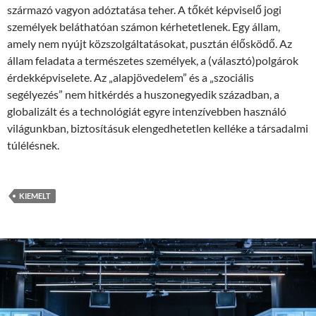
származó vagyon adóztatása teher. A tőkét képviselő jogi
személyek beláthatóan számon kérhetetlenek. Egy állam,
amely nem nyújt közszolgáltatásokat, pusztán élősködő. Az
állam feladata a természetes személyek, a (választó)polgárok
érdekképviselete. Az „alapjövedelem” és a „szociális
segélyezés” nem hitkérdés a huszonegyedik században, a
globalizált és a technológiát egyre intenzívebben használó
világunkban, biztosításuk elengedhetetlen kelléke a társadalmi
túlélésnek.
KIEMELT