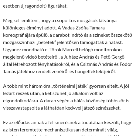
esetben újragondolt) figurákat.
Meg kell említeni, hogy a csoportos mozgások látványa
különleges élményt adott. A Vadas Zsófia Tamara
koreográfiájára épülő, a darabot indító és a színeket összekötő
mozgásszínházi „betétek” jelentősen támogatták a hatást.
Ugyanez mondható el Török Marcell belógó monitorokon
megjelenő videó betéteiről, a Juhász András és Pető Gergő
által létrehozott fényhatásokról, és a Csizmás András és Fodor
Tamás játékhoz rendelt zenéiről és hangeffektektjeiről.
A több mint három óra „történelmi játék” gyorsan eltelt. A jól
lezárt részek után, a két szünet jó alkalom volt az
elgondolkodásra. A darab végén a hálás közönség többször is
visszavastapsolta a láthatóan kedvvel játszó színészeket.
Ez az előadás annak a felismerésnek a tudatában készült, hogy
az isten teremtette mechanisztikusan determinált világ,