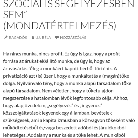
SZOCIÁLIS SEGÉLYEZÉSBEN
SEM”
(MONDATÉRTELMEZÉS)
RAGADÓS
UJJ BÉLA
HOZZÁSZÓLÁS
Ha nincs munka, nincs profit. Ez úgy is igaz, hogy a profit
forrása az árukat előállító munka, de úgy is, hogy az
áruvásárlás főleg a munkáért kapott bérből történik. A
privatizáció azt (is) üzeni, hogy a munkáltatás a (magán)tőke
dolga. Nyilvánvaló tény, hogy a munka alapú társadalom tőke
alapú társadalom. Nem véletlen, hogy a tőketulajdon
megszerzése a hatalomban lévők legfontosabb célja. Ahhoz,
hogy alapjövedelem, „segélyezés” és „ingyenes”
közszolgáltatások legyenek egy államban, bevételek
szükségesek, ami a kapitalizmusban a közvagyon tőkeként való
működtetéséből és/vagy beszedett adóból és járulékokból
lehetséges. Adóalany a munka és a tőke lehet. A munkából