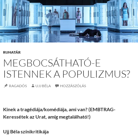
RUHATÁR
MEGBOCSÁTHATÓ-E
ISTENNEK A POPULIZMUS?
RAGADÓS
UJJ BÉLA
HOZZÁSZÓLÁS
Kinek a tragédiája/komédiája, ami van? (EMBTRAG-
Keressétek az Urat, amíg megtalálható!)
Ujj Béla színikritikája