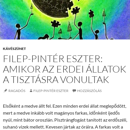
KÁVÉSZÜNET
FILEP-PINTÉR ESZTER:
AMIKOR AZ ERDEI ÁLLATOK
A TISZTÁSRA VONULTAK
RAGADÓS
FILEP-PINTÉR ESZTER
HOZZÁSZÓLÁS
Elsőként a medve állt fel. Ezen minden erdei állat meglepődött,
mert a medve inkább volt magányos farkas, időnként ijedős
nyúl, mint bátor oroszlán. Pisztrángfogást tanított az erdőszéli,
suhanó vizek mellett. Kevesen jártak az óráira. A farkas volt a