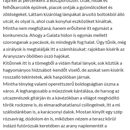
raja kel át percenként a Boszporuszon. Utak, hidak és
felhőkarcolók épülnek, piacok ontják a gyümölcsöket és
zöldségeket. Láttam kizárólag lámpákat árusító boltokból álló
utcát, és olyat is, ahol csak konyhai eszközöket kínáltak.
Mintha nem megfojtaná, hanem erősítené itt egymást a
konkurencia. Ahogy a Galata hídon is egymás mellett
szoronganak a pecások, és mindegyik fog halat. Úgy tűnik, még
a sirályok is megtalálják itt a számításukat: rajokban kísérik az
Aranyszarv öbölben úszó hajókat.
Kitűnnek itt is a tömegből a vidám fiatal lányok, sok köztük a
hagyományos hidzsábot-kendőt viselő, de azokat sem kísérik
rosszalló tekintetek, akik haspólóban járnak.
Mintha tényleg valami operettszerű boldogságban úszna a
város. A leghangosabb a müezzinek kántálása, de harsog az
utcazenészek gitárján és a kávézókban a világot meghódító
török rockzene is, és elmaradhatatlanul csilingelnek, itt a mi
szállodánkban is, a karácsonyi dalok. Mostan kinyílt egy szép
rózsavirág, dúdolom én is, miközben nézem a terasz körül
indázó futórózsák keretében az arany naplementét a