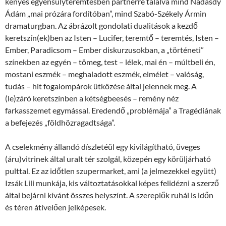
kényes egyensúlyteremtésben partnerre találva mind Nádasdy
Ádám „mai prózára fordítóban”, mind Szabó-Székely Ármin
dramaturgban. Az ábrázolt gondolati dualitások a kezdő
keretszín(ek)ben az Isten – Lucifer, teremtő – teremtés, Isten –
Ember, Paradicsom – Ember diskurzusokban, a „történeti”
színekben az egyén – tömeg, test – lélek, mai én – múltbeli én,
mostani eszmék – meghaladott eszmék, elmélet – valóság,
tudás – hit fogalompárok ütközése által jelennek meg. A
(le)záró keretszínben a kétségbeesés – remény néz
farkasszemet egymással. Eredendő „problémája” a Tragédiának
a befejezés „földhözragadtsága”.
A cselekmény állandó díszletéül egy kivilágítható, üveges
(áru)vitrinek által uralt tér szolgál, közepén egy körüljárható
pulttal. Ez az időtlen szupermarket, ami (a jelmezekkel együtt)
Izsák Lili munkája, kis változtatásokkal képes felidézni a szerző
által bejárni kívánt összes helyszínt. A szereplők ruhái is időn
és téren átívelően jelképesek.