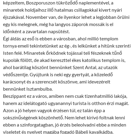
képzeltem, Boszporuszon tükröződő naplementével, a
minaretek holdjaihoz illő hatalmas csillagokkal kivert nyári
éjszakával. November van, de ilyenkor lehet a legjobban örülni
egy kis melegnek, még ha langyos záporok mossák is el
időnként a zavartalan napsütést.
Égi áldás az eső is ebben a városban, ahol millió templom
tornya emeli tekintetünket az ég-, és lelkünket a hitünk szerinti
Isten felé. Minaretek őrködnek tojással teli fészeknek tűnő
kupolák fölött, de akad kereszttel ékes katolikus templom is,
ahol barátilag köszönt bennünket Szent Antal, az utazók
védőszentje. Gyújtunk is neki egy gyertyát, a közeledő
karácsonyt és a szerencsét köszönve, ami idevezérelt
bennünket Isztambulba.
Beszippant ez a város, amiben nem csak tizenhatmillió lakója,
hanem az idelátogató ugyanannyi turista is otthon érzi magát.
Azon a jó helyen vagyok érzésen túl, ez talán épp a
sokszínűségének köszönhető. Nem lehet kirívó foltnak lenni
ebben a színforgatagban, jó érzés beleolvadni ebbe a minden
viseletet és nyelvet magába fogadó Bábeli kavalkádba.