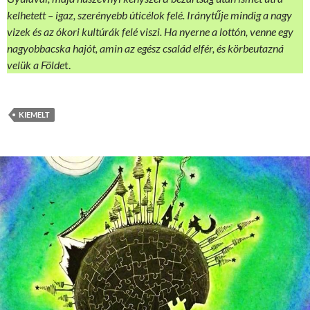
kelhetett – igaz, szerényebb úticélok felé. Iránytűje mindig a nagy
vizek és az ókori kultúrák felé viszi. Ha nyerne a lottón, venne egy
nagyobbacska hajót, amin az egész család elfér, és körbeutazná
velük a Földe
t.
KIEMELT