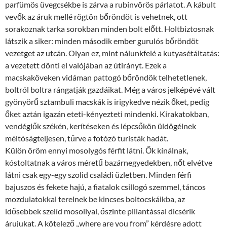
parfümös üvegcsékbe is zárva a rubinvörös párlatot. A kábult
vevők az áruk mellé rögtön bőröndöt is vehetnek, ott
sorakoznak tarka sorokban minden bolt előtt. Holtbiztosnak
látszik a siker: minden második ember gurulós bőröndöt
vezetget az utcán. Olyan ez, mint nálunkfelé a kutyasétáltatás:
a vezetett dönti el valójában az útirányt. Ezek a
macskaköveken vidáman pattogó bőröndök telhetetlenek,
boltról boltra rángatják gazdáikat. Még a város jelképévé vált
gyönyörű sztambuli macskák is irigykedve nézik őket, pedig
őket aztán igazán eteti-kényezteti mindenki. Kirakatokban,
vendéglők székén, kerítéseken és lépcsőkön üldögélnek
méltóságteljesen, tűrve a fotózó turisták hadát.
Külön öröm ennyi mosolygós férfit látni. Ők kínálnak,
kóstoltatnak a város méretű bazárnegyedekben, nőt elvétve
látni csak egy-egy szolid családi üzletben. Minden férfi
bajuszos és fekete hajú, a fiatalok csillogó szemmel, táncos
mozdulatokkal terelnek be kincses boltocskáikba, az
idősebbek szelíd mosollyal, őszinte pillantással dicsérik
árujukat. A kötelező „where are you from” kérdésre adott