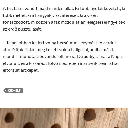
A tisztásra vonult majd minden állat. Ki több nyulat követelt, ki
több méhet, ki a hangyák visszatérését, ki a vízért
fohászkodott, miközben a fák mozdulatlan lélegzéssel figyelték
az erdő pusztulását.
– Talán jobban kellett volna becsülnünk egymást! Az erdőt,
ahol élünk! Talán meg kellett volna hallgatni, amit a másik
mond! – mondta a bevándorolt hiéna. De addigra már a Nap is
elvonult, és a kiszáradt folyó medrében már senki sem látta
eltorzult arcképét.
KIEMELT