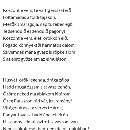
Köszönt e vers, te váltig visszatérő
Föltámadás a földi tájakon,
Mezők smaragdja, nap tüzében égő,
Te zsendülő és zendülő pagony!
Köszönt e vers, élet, örökkön élő,
Fogadd könnyektől harmatos dalom:
Szívemnek már a gyász is röpke álom
S az élet: győzelem az elmuláson.
Húsvét, örök legenda, drága zálog,
Hadd ringatózzam a tavasz-zenén,
Öröm: neked ma ablakom kitárom,
Öreg Fausztod rád vár, jer, remény!
Virágot áraszt a vérverte árok,
Fanyar tavasz, hadd énekellek én.
Hisz annyi elmulasztott tavaszom van
Nem csókolt csókban, nem dalolt dalokban!