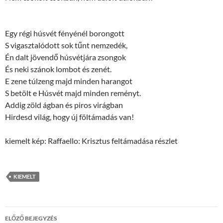
Egy régi húsvét fényénél borongott
S vigasztalódott sok tűnt nemzedék,
Én dalt jövendő húsvétjára zsongok
És neki szánok lombot és zenét.
E zene túlzeng majd minden harangot
S betölt e Húsvét majd minden reményt.
Addig zöld ágban és piros virágban
Hirdesd világ, hogy új föltámadás van!
kiemelt kép: Raffaello: Krisztus feltámadása részlet
KIEMELT
Bejegyzések
ELŐZŐ BEJEGYZÉS