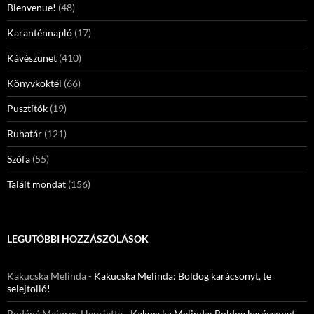
Bienvenue!
(48)
Karanténnapló
(17)
Kávészünet
(410)
Könyvkoktél
(66)
Pusztítók
(19)
Ruhatár
(121)
Szófa
(55)
Talált mondat
(156)
LEGUTÓBBI HOZZÁSZÓLÁSOK
Kakucska Melinda
-
Kakucska Melinda: Boldog karácsonyt, te
selejtolló!
Bodáné Majoros Henrietta
-
Kakucska Melinda: Boldog karácsonyt,