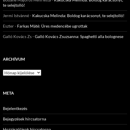
te selejtolló!
Jermi Istvànné
-
Kakucska Melinda: Boldog karácsonyt, te selejtolló!
Eszter
-
Farkas Máté: Üres medencébe ugrottak
Galló Kovács Zs
-
Galló Kovács Zsuzsanna: Spaghetti alla bolognese
ARCHÍVUM
Archívum
META
Bejelentkezés
Bejegyzések hírcsatorna
Hozzászólások hírcsatorna