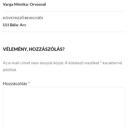
navigációja
Varga Mónika: Orvosnál
KÖVETKEZŐ BEJEGYZÉS
UJJ Béla: Arc
VÉLEMÉNY, HOZZÁSZÓLÁS?
Az e-mail címet nem tesszük közzé.
A kötelező mezőket
*
karakterrel
jelöltük
Hozzászólás
*