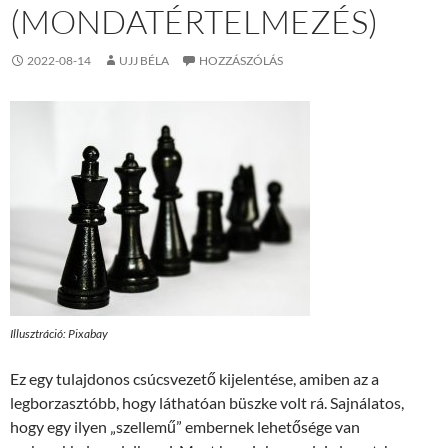
(MONDATÉRTELMEZÉS)
2022-08-14
UJJ BÉLA
HOZZÁSZÓLÁS
Illusztráció: Pixabay
Ez egy tulajdonos csúcsvezető kijelentése, amiben az a
legborzasztóbb, hogy láthatóan büszke volt rá. Sajnálatos,
hogy egy ilyen „szellemű” embernek lehetősége van