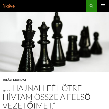
Tartalomhoz
Keresés
írkávé
ELSŐDL
MENÜ
TALÁLT MONDAT
„… HAJNALI FÉL ÖTRE
HÍVTAM ÖSSZE A FELSŐ
VEZETŐIMET.”