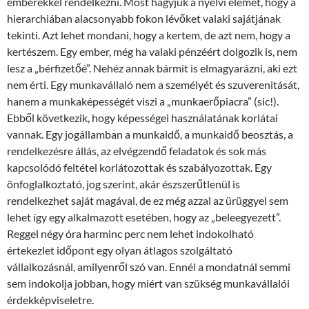
emberekkel rendelkezni. Most hagyjuk a nyelvi elemet, hogy a
hierarchiában alacsonyabb fokon lévőket valaki sajátjának
tekinti. Azt lehet mondani, hogy a kertem, de azt nem, hogy a
kertészem. Egy ember, még ha valaki pénzéért dolgozik is, nem
lesz a „bérfizetőé”. Nehéz annak bármit is elmagyarázni, aki ezt
nem érti. Egy munkavállaló nem a személyét és szuverenitását,
hanem a munkaképességét viszi a „munkaerőpiacra” (sic!).
Ebből következik, hogy képességei használatának korlátai
vannak. Egy jogállamban a munkaidő, a munkaidő beosztás, a
rendelkezésre állás, az elvégzendő feladatok és sok más
kapcsolódó feltétel korlátozottak és szabályozottak. Egy
önfoglalkoztató, jog szerint, akár észszerűtlenül is
rendelkezhet saját magával, de ez még azzal az ürüggyel sem
lehet így egy alkalmazott esetében, hogy az „beleegyezett”.
Reggel négy óra harminc perc nem lehet indokolható
értekezlet időpont egy olyan átlagos szolgáltató
vállalkozásnál, amilyenről szó van. Ennél a mondatnál semmi
sem indokolja jobban, hogy miért van szükség munkavállalói
érdekképviseletre.