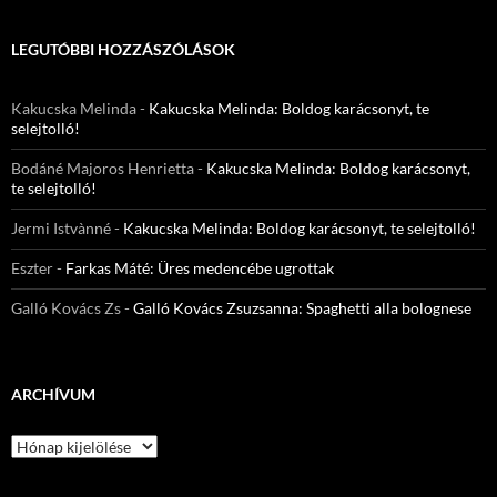
LEGUTÓBBI HOZZÁSZÓLÁSOK
Kakucska Melinda
-
Kakucska Melinda: Boldog karácsonyt, te
selejtolló!
Bodáné Majoros Henrietta
-
Kakucska Melinda: Boldog karácsonyt,
te selejtolló!
Jermi Istvànné
-
Kakucska Melinda: Boldog karácsonyt, te selejtolló!
Eszter
-
Farkas Máté: Üres medencébe ugrottak
Galló Kovács Zs
-
Galló Kovács Zsuzsanna: Spaghetti alla bolognese
ARCHÍVUM
Archívum