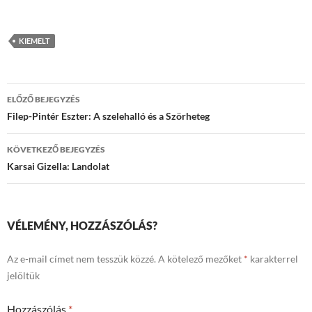
KIEMELT
Bejegyzések
ELŐZŐ BEJEGYZÉS
navigációja
Filep-Pintér Eszter: A szelehalló és a Szörheteg
KÖVETKEZŐ BEJEGYZÉS
Karsai Gizella: Landolat
VÉLEMÉNY, HOZZÁSZÓLÁS?
Az e-mail címet nem tesszük közzé.
A kötelező mezőket
*
karakterrel
jelöltük
Hozzászólás
*