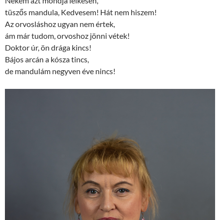
Nekem azt mondja lelkesen,
tüszős mandula, Kedvesem! Hát nem hiszem!
Az orvosláshoz ugyan nem értek,
ám már tudom, orvoshoz jönni vétek!
Doktor úr, ön drága kincs!
Bájos arcán a kósza tincs,
de mandulám negyven éve nincs!