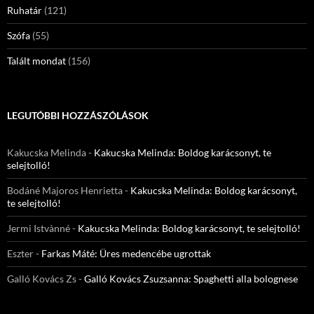
Ruhatár
(121)
Szófa
(55)
Talált mondat
(156)
LEGUTÓBBI HOZZÁSZÓLÁSOK
Kakucska Melinda
-
Kakucska Melinda: Boldog karácsonyt, te
selejtolló!
Bodáné Majoros Henrietta
-
Kakucska Melinda: Boldog karácsonyt,
te selejtolló!
Jermi Istvànné
-
Kakucska Melinda: Boldog karácsonyt, te selejtolló!
Eszter
-
Farkas Máté: Üres medencébe ugrottak
Galló Kovács Zs
-
Galló Kovács Zsuzsanna: Spaghetti alla bolognese