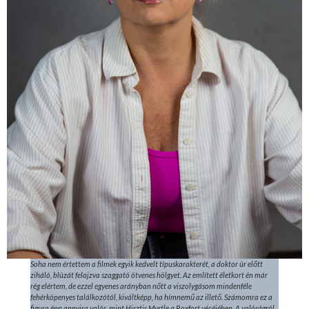
Soha nem értettem a filmek egyik kedvelt típuskarakterét, a doktor úr előtt
ziháló, blúzát felajzva szaggató ötvenes hölgyet. Az említett életkort én már
rég elértem, de ezzel egyenes arányban nőtt a viszolygásom mindenféle
fehérköpenyes találkozótól, kiváltképp, ha hímnemű az illető. Számomra ez a
figura épp annyira valós, mint Hisztis Myrtle a Roxfort vécéjében. A valóságról