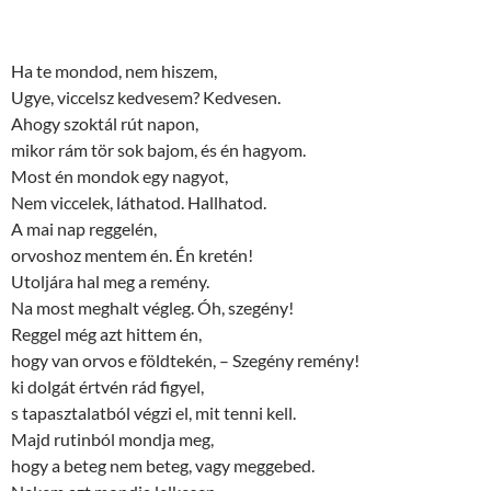
Ha te mondod, nem hiszem,
Ugye, viccelsz kedvesem? Kedvesen.
Ahogy szoktál rút napon,
mikor rám tör sok bajom, és én hagyom.
Most én mondok egy nagyot,
Nem viccelek, láthatod. Hallhatod.
A mai nap reggelén,
orvoshoz mentem én. Én kretén!
Utoljára hal meg a remény.
Na most meghalt végleg. Óh, szegény!
Reggel még azt hittem én,
hogy van orvos e földtekén, – Szegény remény!
ki dolgát értvén rád figyel,
s tapasztalatból végzi el, mit tenni kell.
Majd rutinból mondja meg,
hogy a beteg nem beteg, vagy meggebed.