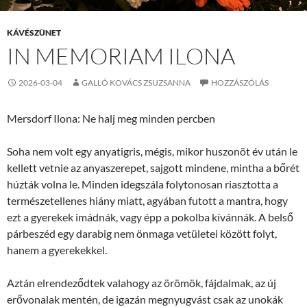
KÁVÉSZÜNET
IN MEMORIAM ILONA
2026-03-04
GALLÓ KOVÁCS ZSUZSANNA
HOZZÁSZÓLÁS
Mersdorf Ilona: Ne halj meg minden percben
Soha nem volt egy anyatigris, mégis, mikor huszonöt év után le
kellett vetnie az anyaszerepet, sajgott mindene, mintha a bőrét
húzták volna le. Minden idegszála folytonosan riasztotta a
természetellenes hiány miatt, agyában futott a mantra, hogy
ezt a gyerekek imádnák, vagy épp a pokolba kívánnák. A belső
párbeszéd egy darabig nem önmaga vetületei között folyt,
hanem a gyerekekkel.
Aztán elrendeződtek valahogy az örömök, fájdalmak, az új
erővonalak mentén, de igazán megnyugvást csak az unokák