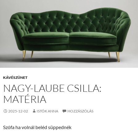
KÁVÉSZÜNET
NAGY-LAUBE CSILLA:
MATÉRIA
2025-12-02
ISTÓK ANNA
HOZZÁSZÓLÁS
Szófa ha volnál beléd süppednék