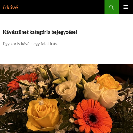
Tartalomhoz
Keresés
írkávé
ELSŐDL
MENÜ
Kávészünet kategória bejegyzései
Egy korty kávé – egy falat írás.