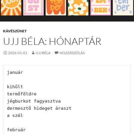
KÁVÉSZÜNET
UJJ BÉLA: HÓNAPTÁR
2026-01-01
UJJ BÉLA
HOZZÁSZÓLÁS
január
kihűlt
termőföldre
jégburkot fagyasztva
dermesztő hideget áraszt
a szél
február