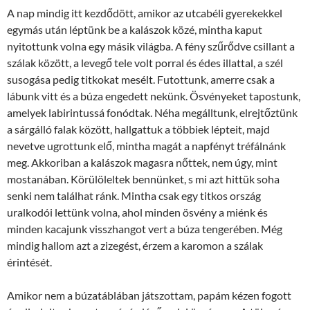
A nap mindig itt kezdődött, amikor az utcabéli gyerekekkel
egymás után léptünk be a kalászok közé, mintha kaput
nyitottunk volna egy másik világba. A fény szűrődve csillant a
szálak között, a levegő tele volt porral és édes illattal, a szél
susogása pedig titkokat mesélt. Futottunk, amerre csak a
lábunk vitt és a búza engedett nekünk. Ösvényeket tapostunk,
amelyek labirintussá fonódtak. Néha megálltunk, elrejtőztünk
a sárgálló falak között, hallgattuk a többiek lépteit, majd
nevetve ugrottunk elő, mintha magát a napfényt tréfálnánk
meg. Akkoriban a kalászok magasra nőttek, nem úgy, mint
mostanában. Körülöleltek bennünket, s mi azt hittük soha
senki nem találhat ránk. Mintha csak egy titkos ország
uralkodói lettünk volna, ahol minden ösvény a miénk és
minden kacajunk visszhangot vert a búza tengerében. Még
mindig hallom azt a zizegést, érzem a karomon a szálak
érintését.
Amikor nem a búzatáblában játszottam, papám kézen fogott