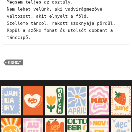
Mégsem teljes az osztály.
Nem lehet velünk, aki vadvirágmezővé 
változott, akit elnyelt a föld.
Szelleme táncol, rakott szoknyája pördül,
Repül a szőke fonat és utolsót dobbant a 
tánccipő.
KIEMELT