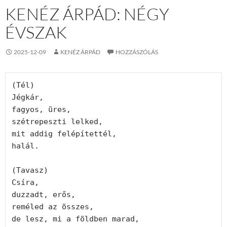
KENÉZ ÁRPÁD: NÉGY
ÉVSZAK
2025-12-09
KENÉZ ÁRPÁD
HOZZÁSZÓLÁS
(Tél)
Jégkár,
fagyos, üres,
szétrepeszti lelked,
mit addig felépítettél,
halál.
(Tavasz)
Csíra,
duzzadt, erős,
reméled az összes,
de lesz, mi a földben marad,