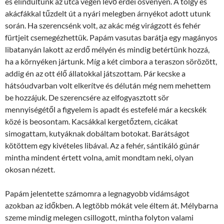
és elindultunk az utca végén lévő erdei ösvényen. A tölgy és
akácfákkal tűzdelt út a nyári melegben árnyékot adott utunk
során. Ha szerencsénk volt, az akác még virágzott és fehér
fürtjeit csemegézhettük. Papám vasutas barátja egy magányos
libatanyán lakott az erdő mélyén és mindig betértünk hozzá,
ha a környéken jártunk. Míg a két cimbora a teraszon sörözött,
addig én az ott élő állatokkal játszottam. Pár kecske a
hátsóudvarban volt elkerítve és délután még nem mehettem
be hozzájuk. De szerencsére az elfogyasztott sör
mennyiségétől a figyelem is apadt és estefelé már a kecskék
közé is beosontam. Kacsákkal kergetőztem, cicákat
simogattam, kutyáknak dobáltam botokat. Barátságot
kötöttem egy kivételes libával. Az a fehér, sántikáló gúnár
mintha mindent értett volna, amit mondtam neki, olyan
okosan nézett.
Papám jelentette számomra a legnagyobb vidámságot
azokban az időkben. A legtöbb mókát vele éltem át. Mélybarna
szeme mindig melegen csillogott, mintha folyton valami