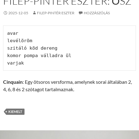
FILEP-PINTÉR ESZTER: ŐSZ
2025-12-05
FILEP-PINTÉR ESZTER
HOZZÁSZÓLÁS
avar
levélöröm
szitáló köd dereng
komor pompa válladra ül
varjak
Cinquain
: Egy ötsoros versforma, amelynek sorai általában 2,
4, 6, 8 és 2 szótagot tartalmaznak.
KIEMELT