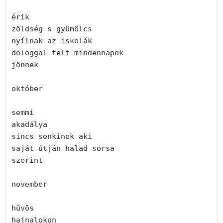
érik
zöldség s gyümölcs
nyílnak az iskolák
dologgal telt mindennapok
jönnek
október
semmi
akadálya
sincs senkinek aki
saját útján halad sorsa
szerint
november
hűvös
hajnalokon