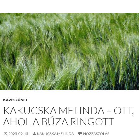
KÁVÉSZÜNET
KAKUCSKA MELINDA – OTT,
AHOL A BÚZA RINGOTT
2025-09-15
KAKUCSKA MELINDA
HOZZÁSZÓLÁS