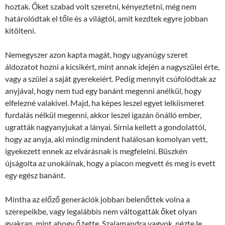
hoztak. Őket szabad volt szeretni, kényeztetni, még nem
határolódtak el tőle és a világtól, amit kezdtek egyre jobban
kitölteni.
Nemegyszer azon kapta magát, hogy ugyanúgy szeret
áldozatot hozni a kicsikért, mint annak idején a nagyszülei érte,
vagy a szülei a saját gyerekeiért. Pedig mennyit csúfolódtak az
anyjával, hogy nem tud egy banánt megenni anélkül, hogy
elfelezné valakivel. Majd, ha képes leszel egyet lelkiismeret
furdalás nélkül megenni, akkor leszel igazán önálló ember,
ugratták nagyanyjukat a lányai. Sírnia kellett a gondolattól,
hogy az anyja, aki mindig mindent halálosan komolyan vett,
igyekezett ennek az elvárásnak is megfelelni. Büszkén
újságolta az unokáinak, hogy a piacon megvett és meg is evett
egy egész banánt.
Mintha az előző generációk jobban belenőttek volna a
szerepeikbe, vagy legalábbis nem váltogatták őket olyan
gyakran, mint ahogy ő tette. Szalamandra vagyok, nézte le