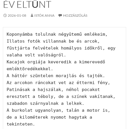
ÉV ELTŰNT
2026-01-08
ISTÓK ANNA
HOZZÁSZÓLÁS
Koponyámba tolulnak négyütemű emlékeim,
Illatos fotók villannak be és arcok, 
füstjárta felvételek homályos időkről, egy 
valaha volt valóságról.
Kacajok orgiája keveredik a kimerevedő 
emléktöredékekkel.
A háttér szüntelen morajlás és tajték. 
Az arcokon ráncokat vet az éttermi fény,
Patinásak a hajszálak, néhol pocakot 
eresztett a téboly, de a színek vakítanak,
szabadon szárnyalnak a lelkek.
A burkolat ugyanolyan, talán a motor is, 
de a kilométerek nyomot hagytak a 
tekinteten.