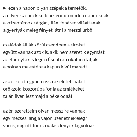
ezen a napon olyan szépek a temetők,
amilyen szépnek kellene lennie minden napunknak
a krizantémok sárgán, lilán, fehéren világítanak
a gyertyák meleg fényét látni a messzi űrből
családok állják körül csendben a sírokat
együtt vannak azok is, akik nem szeretik egymást
az elhunytak is legderűsebb arcukat mutatják
a holnap ma estére a kapun kívül maradt
a szürkület egybemossa az életet, halált
örökzöld koszorúba fonja az emlékeket
talán ilyen lesz majd a béke odaát
az én szeretteim olyan messzire vannak
egy mécses lángja vajon üzenetnek elég?
várok, míg ott fönn a válaszfények kigyúlnak