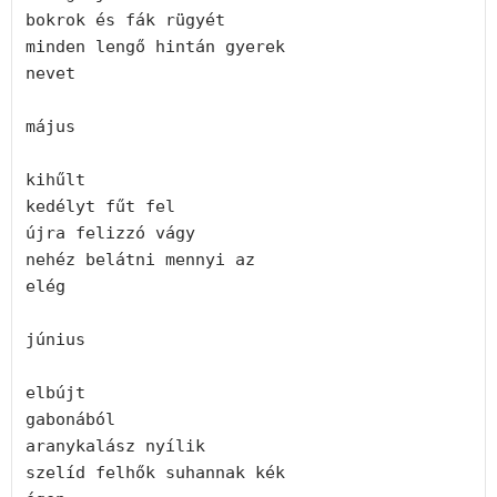
bokrok és fák rügyét
minden lengő hintán gyerek
nevet
május
kihűlt
kedélyt fűt fel
újra felizzó vágy
nehéz belátni mennyi az
elég
június
elbújt
gabonából
aranykalász nyílik
szelíd felhők suhannak kék