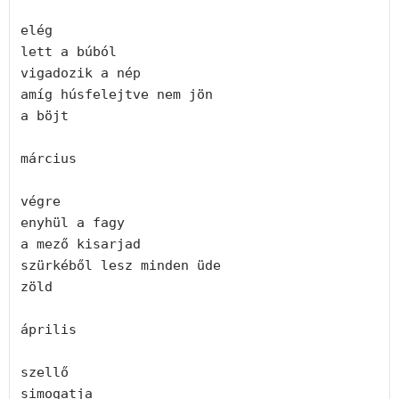
elég
lett a búból
vigadozik a nép
amíg húsfelejtve nem jön 
a böjt
március
végre
enyhül a fagy
a mező kisarjad 
szürkéből lesz minden üde
zöld
április
szellő
simogatja