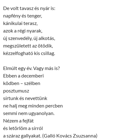
De volt tavasz és nyár is:
napfény és tenger,
kánikulai terasz,
azok a régi nyarak,
új szenvedély, új alkotás,
megszületett az ötödik,
kézzelfogható kis csillag.
Elmúlt egy év. Vagy más is?
Ebben a decemberi
ködben – szélben
posztumusz
sírtunk és nevettünk
ne halj meg minden percben
semmi nem ugyanolyan.
Nézem a fejfát
és letörlöm a sírról
a száraz gallyakat. (Galló Kovács Zsuzsanna)