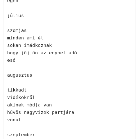
égen
július
szomjas
minden ami él
sokan imádkoznak
hogy jöjjön az enyhet adó
eső
augusztus
tikkadt
vidékekről
akinek módja van
hűvös nagyvizek partjára
vonul
szeptember