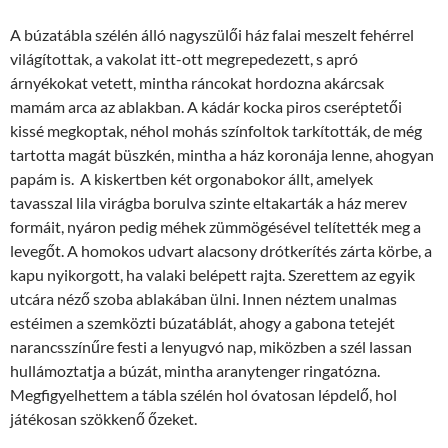
A búzatábla szélén álló nagyszülői ház falai meszelt fehérrel
világítottak, a vakolat itt-ott megrepedezett, s apró
árnyékokat vetett, mintha ráncokat hordozna akárcsak
mamám arca az ablakban. A kádár kocka piros cseréptetői
kissé megkoptak, néhol mohás színfoltok tarkították, de még
tartotta magát büszkén, mintha a ház koronája lenne, ahogyan
papám is. A kiskertben két orgonabokor állt, amelyek
tavasszal lila virágba borulva szinte eltakarták a ház merev
formáit, nyáron pedig méhek zümmögésével telítették meg a
levegőt. A homokos udvart alacsony drótkerítés zárta körbe, a
kapu nyikorgott, ha valaki belépett rajta. Szerettem az egyik
utcára néző szoba ablakában ülni. Innen néztem unalmas
estéimen a szemközti búzatáblát, ahogy a gabona tetejét
narancsszínűre festi a lenyugvó nap, miközben a szél lassan
hullámoztatja a búzát, mintha aranytenger ringatózna.
Megfigyelhettem a tábla szélén hol óvatosan lépdelő, hol
játékosan szökkenő őzeket.