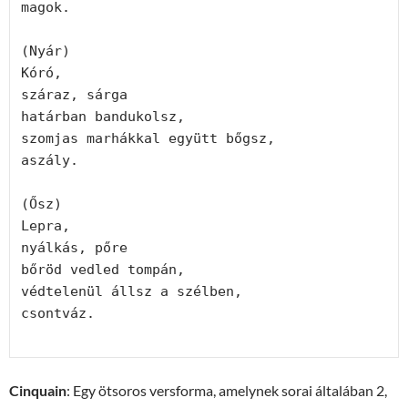
magok.
(Nyár)
Kóró,
száraz, sárga
határban bandukolsz,
szomjas marhákkal együtt bőgsz,
aszály.
(Ősz)
Lepra,
nyálkás, pőre
bőröd vedled tompán,
védtelenül állsz a szélben,
csontváz.
Cinquain
: Egy ötsoros versforma, amelynek sorai általában 2,