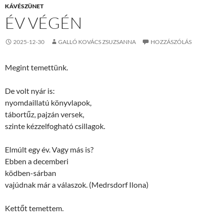
KÁVÉSZÜNET
ÉV VÉGÉN
2025-12-30
GALLÓ KOVÁCS ZSUZSANNA
HOZZÁSZÓLÁS
Megint temettünk.
De volt nyár is:
nyomdaillatú könyvlapok,
tábortűz, pajzán versek,
szinte kézzelfogható csillagok.
Elmúlt egy év. Vagy más is?
Ebben a decemberi
ködben-sárban
vajúdnak már a válaszok. (Medrsdorf Ilona)
Kettőt temettem.