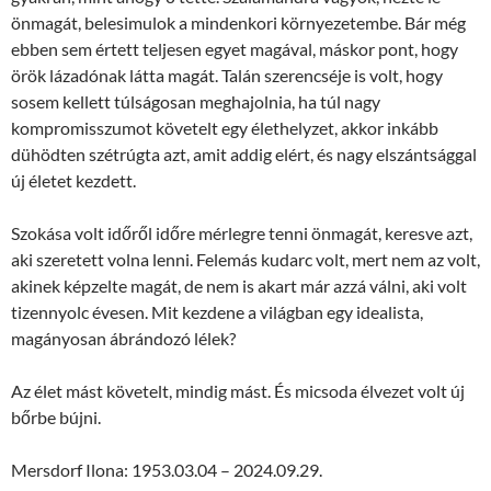
önmagát, belesimulok a mindenkori környezetembe. Bár még
ebben sem értett teljesen egyet magával, máskor pont, hogy
örök lázadónak látta magát. Talán szerencséje is volt, hogy
sosem kellett túlságosan meghajolnia, ha túl nagy
kompromisszumot követelt egy élethelyzet, akkor inkább
dühödten szétrúgta azt, amit addig elért, és nagy elszántsággal
új életet kezdett.
Szokása volt időről időre mérlegre tenni önmagát, keresve azt,
aki szeretett volna lenni. Felemás kudarc volt, mert nem az volt,
akinek képzelte magát, de nem is akart már azzá válni, aki volt
tizennyolc évesen. Mit kezdene a világban egy idealista,
magányosan ábrándozó lélek?
Az élet mást követelt, mindig mást. És micsoda élvezet volt új
bőrbe bújni.
Mersdorf Ilona: 1953.03.04 – 2024.09.29.