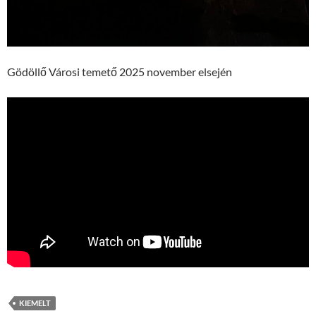
Gödöllő Városi temető 2025 november elsején
KIEMELT