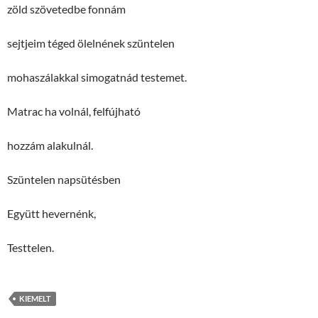
zöld szövetedbe fonnám
sejtjeim téged ölelnének szüntelen
mohaszálakkal simogatnád testemet.
Matrac ha volnál, felfújható
hozzám alakulnál.
Szüntelen napsütésben
Együtt hevernénk,
Testtelen.
KIEMELT