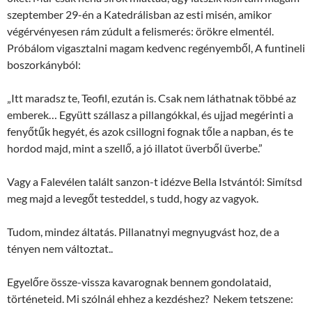
szeptember 29-én a Katedrálisban az esti misén, amikor
végérvényesen rám zúdult a felismerés: örökre elmentél.
Próbálom vigasztalni magam kedvenc regényemből, A funtineli
boszorkányból:
„Itt maradsz te, Teofil, ezután is. Csak nem láthatnak többé az
emberek… Együtt szállasz a pillangókkal, és ujjad megérinti a
fenyőtűk hegyét, és azok csillogni fognak tőle a napban, és te
hordod majd, mint a szellő, a jó illatot üverből üverbe.”
Vagy a Falevélen talált sanzon-t idézve Bella Istvántól: Simítsd
meg majd a levegőt testeddel, s tudd, hogy az vagyok.
Tudom, mindez áltatás. Pillanatnyi megnyugvást hoz, de a
tényen nem változtat..
Egyelőre össze-vissza kavarognak bennem gondolataid,
történeteid. Mi szólnál ehhez a kezdéshez? Nekem tetszene: