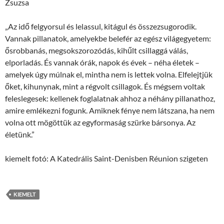
Zsuzsa
„Az idő felgyorsul és lelassul, kitágul és összezsugorodik.
Vannak pillanatok, amelyekbe belefér az egész világegyetem:
ősrobbanás, megsokszorozódás, kihűlt csillaggá válás,
elporladás. És vannak órák, napok és évek – néha életek –
amelyek úgy múlnak el, mintha nem is lettek volna. Elfelejtjük
őket, kihunynak, mint a régvolt csillagok. És mégsem voltak
feleslegesek: kellenek foglalatnak ahhoz a néhány pillanathoz,
amire emlékezni fogunk. Amiknek fénye nem látszana, ha nem
volna ott mögöttük az egyformaság szürke bársonya. Az
életünk.”
kiemelt fotó: A Katedrális Saint-Denisben Réunion szigeten
KIEMELT