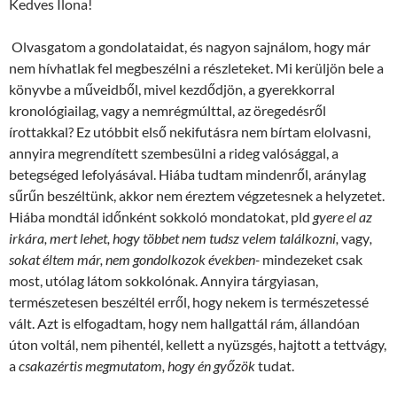
Kedves Ilona!
Olvasgatom a gondolataidat, és nagyon sajnálom, hogy már
nem hívhatlak fel megbeszélni a részleteket. Mi kerüljön bele a
könyvbe a műveidből, mivel kezdődjön, a gyerekkorral
kronológiailag, vagy a nemrégmúlttal, az öregedésről
írottakkal? Ez utóbbit első nekifutásra nem bírtam elolvasni,
annyira megrendített szembesülni a rideg valósággal, a
betegséged lefolyásával. Hiába tudtam mindenről, aránylag
sűrűn beszéltünk, akkor nem éreztem végzetesnek a helyzetet.
Hiába mondtál időnként sokkoló mondatokat, pld
gyere el az
irkára, mert lehet, hogy többet nem tudsz velem találkozni,
vagy
,
sokat éltem már, nem gondolkozok években-
mindezeket csak
most, utólag látom sokkolónak. Annyira tárgyiasan,
természetesen beszéltél erről, hogy nekem is természetessé
vált. Azt is elfogadtam, hogy nem hallgattál rám, állandóan
úton voltál, nem pihentél, kellett a nyüzsgés, hajtott a tettvágy,
a
csakazértis megmutatom, hogy én győzök
tudat.