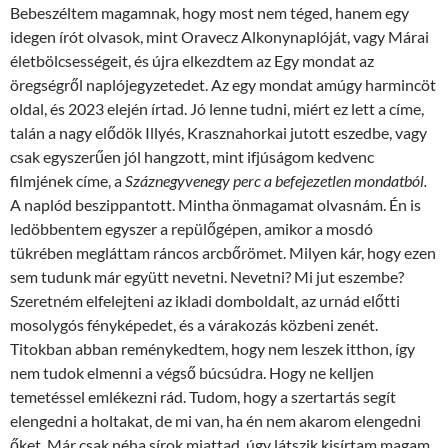
Bebeszéltem magamnak, hogy most nem téged, hanem egy
idegen írót olvasok, mint Oravecz Alkonynaplóját, vagy Márai
életbölcsességeit, és újra elkezdtem az Egy mondat az
öregségről naplójegyzetedet. Az egy mondat amúgy harmincöt
oldal, és 2023 elején írtad. Jó lenne tudni, miért ez lett a címe,
talán a nagy elődök Illyés, Krasznahorkai jutott eszedbe, vagy
csak egyszerűen jól hangzott, mint ifjúságom kedvenc
filmjének címe, a
Száznegyvenegy perc a befejezetlen mondatból.
A naplód beszippantott. Mintha önmagamat olvasnám. Én is
ledöbbentem egyszer a repülőgépen, amikor a mosdó
tükrében megláttam ráncos arcbőrömet. Milyen kár, hogy ezen
sem tudunk már együtt nevetni. Nevetni? Mi jut eszembe?
Szeretném elfelejteni az ikladi domboldalt, az urnád előtti
mosolygós fényképedet, és a várakozás közbeni zenét.
Titokban abban reménykedtem, hogy nem leszek itthon, így
nem tudok elmenni a végső búcsúdra. Hogy ne kelljen
temetéssel emlékezni rád. Tudom, hogy a szertartás segít
elengedni a holtakat, de mi van, ha én nem akarom elengedni
őket. Már csak néha sírok miattad, úgy látszik kisírtam magam