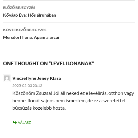
Bejegyzések
ELŐZŐ BEJEGYZÉS
navigációja
Kővágó Éva: Hős álruhában
KÖVETKEZŐ BEJEGYZÉS
Mersdorf Ilona: Apám álarcai
ONE THOUGHT ON “LEVÉL ILONÁNAK”
Vinczeffyné Jeney Klára
2025-02-03 20:12
Köszönöm Zsuzsa! Jól áll neked ez e levélírás, otthon vagy
benne. Ilonát sajnos nem ismertem, de ez a szeretetteli
búcsúzás közelebb hozta.
VÁLASZ