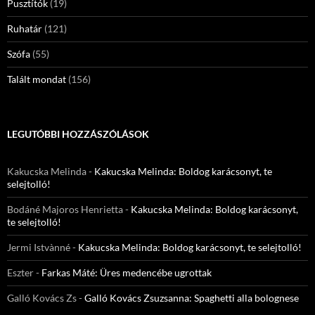
Pusztítók
(19)
Ruhatár
(121)
Szófa
(55)
Talált mondat
(156)
LEGUTÓBBI HOZZÁSZÓLÁSOK
Kakucska Melinda
-
Kakucska Melinda: Boldog karácsonyt, te
selejtolló!
Bodáné Majoros Henrietta
-
Kakucska Melinda: Boldog karácsonyt,
te selejtolló!
Jermi Istvànné
-
Kakucska Melinda: Boldog karácsonyt, te selejtolló!
Eszter
-
Farkas Máté: Üres medencébe ugrottak
Galló Kovács Zs
-
Galló Kovács Zsuzsanna: Spaghetti alla bolognese