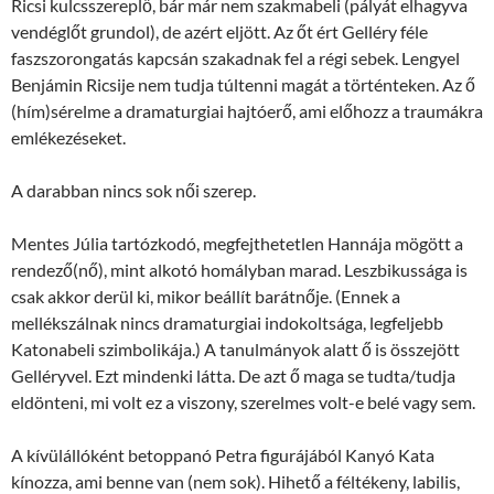
Ricsi kulcsszereplő, bár már nem szakmabeli (pályát elhagyva
vendéglőt grundol), de azért eljött. Az őt ért Gelléry féle
faszszorongatás kapcsán szakadnak fel a régi sebek. Lengyel
Benjámin Ricsije nem tudja túltenni magát a történteken. Az ő
(hím)sérelme a dramaturgiai hajtóerő, ami előhozz a traumákra
emlékezéseket.
A darabban nincs sok női szerep.
Mentes Júlia tartózkodó, megfejthetetlen Hannája mögött a
rendező(nő), mint alkotó homályban marad. Leszbikussága is
csak akkor derül ki, mikor beállít barátnője. (Ennek a
mellékszálnak nincs dramaturgiai indokoltsága, legfeljebb
Katonabeli szimbolikája.) A tanulmányok alatt ő is összejött
Gelléryvel. Ezt mindenki látta. De azt ő maga se tudta/tudja
eldönteni, mi volt ez a viszony, szerelmes volt-e belé vagy sem.
A kívülállóként betoppanó Petra figurájából Kanyó Kata
kínozza, ami benne van (nem sok). Hihető a féltékeny, labilis,