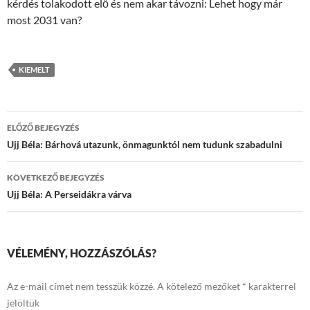
kérdés tolakodott elő és nem akar távozni: Lehet hogy már
most 2031 van?
KIEMELT
Bejegyzések
ELŐZŐ BEJEGYZÉS
navigációja
Ujj Béla: Bárhová utazunk, önmagunktól nem tudunk szabadulni
KÖVETKEZŐ BEJEGYZÉS
Ujj Béla: A Perseidákra várva
VÉLEMÉNY, HOZZÁSZÓLÁS?
Az e-mail címet nem tesszük közzé.
A kötelező mezőket
*
karakterrel
jelöltük