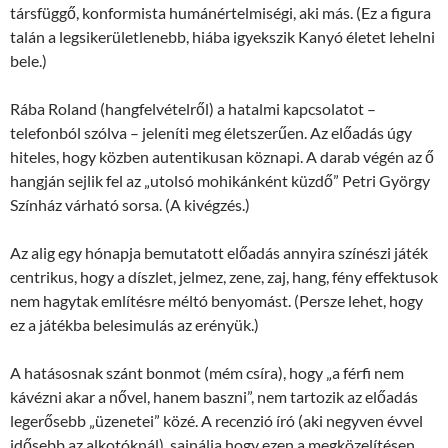
társfüggő, konformista humánértelmiségi, aki más. (Ez a figura
talán a legsikerületlenebb, hiába igyekszik Kanyó életet lehelni
bele.)
Rába Roland (hangfelvételről) a hatalmi kapcsolatot –
telefonból szólva – jeleníti meg életszerűen. Az előadás úgy
hiteles, hogy közben autentikusan köznapi. A darab végén az ő
hangján sejlik fel az „utolsó mohikánként küzdő” Petri György
Színház várható sorsa. (A kivégzés.)
Az alig egy hónapja bemutatott előadás annyira színészi játék
centrikus, hogy a díszlet, jelmez, zene, zaj, hang, fény effektusok
nem hagytak említésre méltó benyomást. (Persze lehet, hogy
ez a játékba belesimulás az erényük.)
A hatásosnak szánt bonmot (mém csíra), hogy „a férfi nem
kávézni akar a nővel, hanem baszni”, nem tartozik az előadás
legerősebb „üzenetei” közé. A recenzió író (aki negyven évvel
idősebb az alkotóknál), sajnálja hogy ezen a megközelítésen