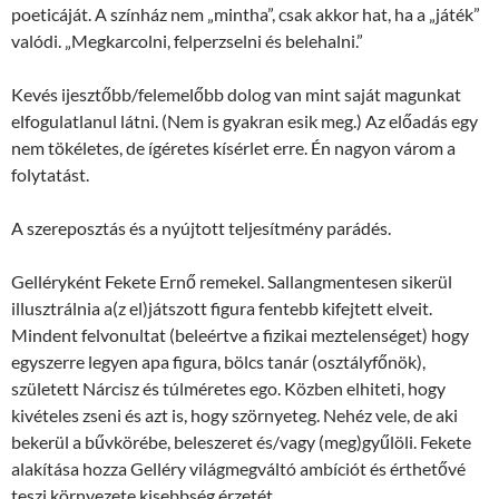
poeticáját. A színház nem „mintha”, csak akkor hat, ha a „játék”
valódi. „Megkarcolni, felperzselni és belehalni.”
Kevés ijesztőbb/felemelőbb dolog van mint saját magunkat
elfogulatlanul látni. (Nem is gyakran esik meg.) Az előadás egy
nem tökéletes, de ígéretes kísérlet erre. Én nagyon várom a
folytatást.
A szereposztás és a nyújtott teljesítmény parádés.
Gelléryként Fekete Ernő remekel. Sallangmentesen sikerül
illusztrálnia a(z el)játszott figura fentebb kifejtett elveit.
Mindent felvonultat (beleértve a fizikai meztelenséget) hogy
egyszerre legyen apa figura, bölcs tanár (osztályfőnök),
született Nárcisz és túlméretes ego. Közben elhiteti, hogy
kivételes zseni és azt is, hogy szörnyeteg. Nehéz vele, de aki
bekerül a bűvkörébe, beleszeret és/vagy (meg)gyűlöli. Fekete
alakítása hozza Gelléry világmegváltó ambíciót és érthetővé
teszi környezete kisebbség érzetét.