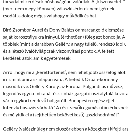
társadalmi kérdések húsbavágóan valódiak. A „kiszenvedett”
(mert nem megy könnyen) válaszkísérletek nem ígérnek
csodát, a dolog mégis valahogy működik és hat.
Biró Zsombor Aurél és Dohy Balázs önmarcangoló elemzése
saját korosztályukra irányul, (érthetően) főleg azt boncolja. A
többiek (mint a darabban Gelléry, a nagy túlélő, rendező idol),
és a létező (való)világ csak viszonyítási pontok. A feltett
kérdések azok, amik egyetemesek.
Arról, hogy mi a „kerettörténet”, nem lehet jobb összefoglalót
írni, mint ami a színlapon van. „A hetedik Orbán-kormány
második éve. Gelléry Károly, az Európai Polgár díjas művész,
legendás egyetemi tanár és színházigazgató osztálytalálkozóra
várja egykori rendező hallgatóit. Budapesten egész éjjel
intenzív havazás várható.” A résztvevők egymás után érkeznek
és mélyítik el a (sejthetően bekövetkező) „pszichodrámát”.
Gelléry (valószínűleg nem először ebben a közegben) kifejti ars