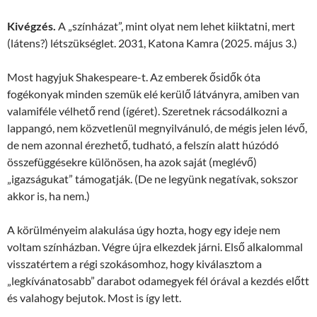
Kivégzés.
A „színházat”, mint olyat nem lehet kiiktatni, mert
(látens?) létszükséglet. 2031, Katona Kamra (2025. május 3.)
Most hagyjuk Shakespeare-t. Az emberek ősidők óta
fogékonyak minden szemük elé kerülő látványra, amiben van
valamiféle vélhető rend (ígéret). Szeretnek rácsodálkozni a
lappangó, nem közvetlenül megnyilvánuló, de mégis jelen lévő,
de nem azonnal érezhető, tudható, a felszín alatt húzódó
összefüggésekre különösen, ha azok saját (meglévő)
„igazságukat” támogatják. (De ne legyünk negatívak, sokszor
akkor is, ha nem.)
A körülményeim alakulása úgy hozta, hogy egy ideje nem
voltam színházban. Végre újra elkezdek járni. Első alkalommal
visszatértem a régi szokásomhoz, hogy kiválasztom a
„legkívánatosabb” darabot odamegyek fél órával a kezdés előtt
és valahogy bejutok. Most is így lett.