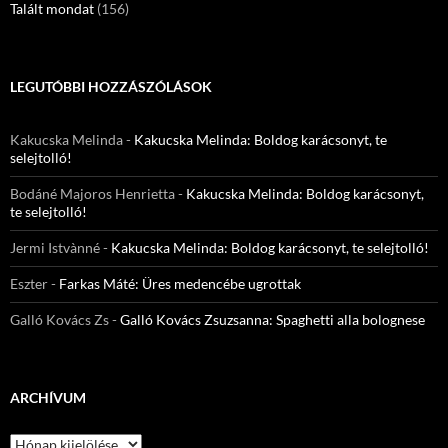
Talált mondat
(156)
LEGUTÓBBI HOZZÁSZÓLÁSOK
Kakucska Melinda
-
Kakucska Melinda: Boldog karácsonyt, te
selejtolló!
Bodáné Majoros Henrietta
-
Kakucska Melinda: Boldog karácsonyt,
te selejtolló!
Jermi Istvànné
-
Kakucska Melinda: Boldog karácsonyt, te selejtolló!
Eszter
-
Farkas Máté: Üres medencébe ugrottak
Galló Kovács Zs
-
Galló Kovács Zsuzsanna: Spaghetti alla bolognese
ARCHÍVUM
Archívum