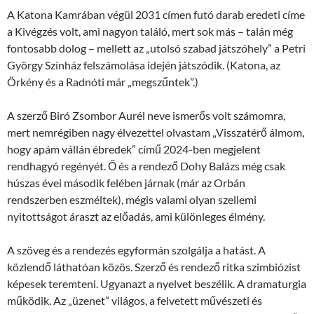
A Katona Kamrában végül 2031 címen futó darab eredeti címe
a Kivégzés volt, ami nagyon találó, mert sok más – talán még
fontosabb dolog – mellett az „utolsó szabad játszóhely” a Petri
György Színház felszámolása idején játszódik. (Katona, az
Örkény és a Radnóti már „megszűntek”.)
A szerző Biró Zsombor Aurél neve ismerős volt számomra,
mert nemrégiben nagy élvezettel olvastam „Visszatérő álmom,
hogy apám vállán ébredek” című 2024-ben megjelent
rendhagyó regényét. Ő és a rendező Dohy Balázs még csak
húszas évei második felében járnak (már az Orbán
rendszerben eszméltek), mégis valami olyan szellemi
nyitottságot áraszt az előadás, ami különleges élmény.
A szöveg és a rendezés egyformán szolgálja a hatást. A
közlendő láthatóan közös. Szerző és rendező ritka szimbiózist
képesek teremteni. Ugyanazt a nyelvet beszélik. A dramaturgia
működik. Az „üzenet” világos, a felvetett művészeti és