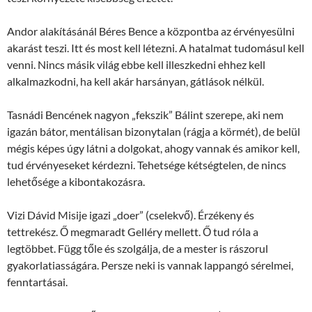
Andor alakításánál Béres Bence a központba az érvényesülni
akarást teszi. Itt és most kell létezni. A hatalmat tudomásul kell
venni. Nincs másik világ ebbe kell illeszkedni ehhez kell
alkalmazkodni, ha kell akár harsányan, gátlások nélkül.
Tasnádi Bencének nagyon „fekszik” Bálint szerepe, aki nem
igazán bátor, mentálisan bizonytalan (rágja a körmét), de belül
mégis képes úgy látni a dolgokat, ahogy vannak és amikor kell,
tud érvényeseket kérdezni. Tehetsége kétségtelen, de nincs
lehetősége a kibontakozásra.
Vizi Dávid Misije igazi „doer” (cselekvő). Érzékeny és
tettrekész. Ő megmaradt Gelléry mellett. Ő tud róla a
legtöbbet. Függ tőle és szolgálja, de a mester is rászorul
gyakorlatiasságára. Persze neki is vannak lappangó sérelmei,
fenntartásai.