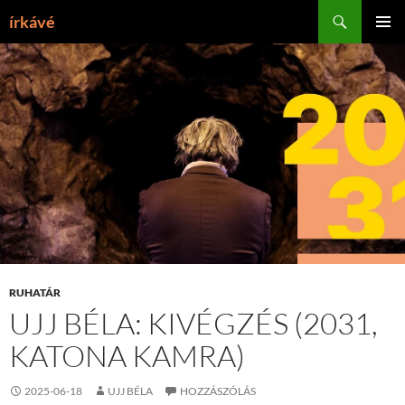
Tartalomhoz
Keresés
írkávé
ELSŐDL
MENÜ
RUHATÁR
UJJ BÉLA: KIVÉGZÉS (2031,
KATONA KAMRA)
2025-06-18
UJJ BÉLA
HOZZÁSZÓLÁS