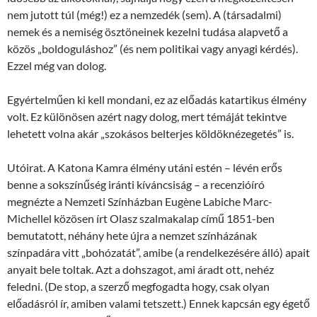
nem jutott túl (még!) ez a nemzedék (sem). A (társadalmi)
nemek és a nemiség ösztöneinek kezelni tudása alapvető a
közös „boldoguláshoz” (és nem politikai vagy anyagi kérdés).
Ezzel még van dolog.
Egyértelműen ki kell mondani, ez az előadás katartikus élmény
volt. Ez különösen azért nagy dolog, mert témáját tekintve
lehetett volna akár „szokásos belterjes köldöknézegetés” is.
Utóirat. A Katona Kamra élmény utáni estén – lévén erős
benne a sokszínűség iránti kíváncsiság – a recenzióíró
megnézte a Nemzeti Színházban Eugène Labiche Marc-
Michellel közösen írt Olasz szalmakalap című 1851-ben
bemutatott, néhány hete újra a nemzet színházának
színpadára vitt „bohózatát”, amibe (a rendelkezésére álló) apait
anyait bele toltak. Azt a dohszagot, ami áradt ott, nehéz
feledni. (De stop, a szerző megfogadta hogy, csak olyan
előadásról ír, amiben valami tetszett.) Ennek kapcsán egy égető