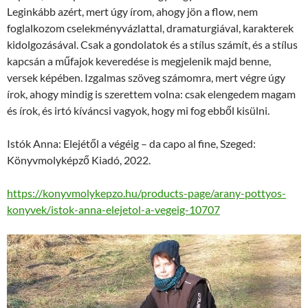
Leginkább azért, mert úgy írom, ahogy jön a flow, nem
foglalkozom cselekményvázlattal, dramaturgiával, karakterek
kidolgozásával. Csak a gondolatok és a stílus számít, és a stílus
kapcsán a műfajok keveredése is megjelenik majd benne,
versek képében. Izgalmas szöveg számomra, mert végre úgy
írok, ahogy mindig is szerettem volna: csak elengedem magam
és írok, és irtó kíváncsi vagyok, hogy mi fog ebből kisülni.
Istók Anna: Elejétől a végéig – da capo al fine, Szeged:
Könyvmolyképző Kiadó, 2022.
https://konyvmolykepzo.hu/products-page/arany-pottyos-
konyvek/istok-anna-elejetol-a-vegeig-10707