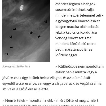
csendességben a hangok
sosem sűrűsödnek zajjá,
minden nesz értelemmel teli –
a gyöngytyúk rikácsolása az
idegen macska ólálkodását
jelzi, a kavics csikordulása
vendég érkezését. Ez a
mindent körülölelő csend
pedig násztáncot jár az
időtlenséggel.
– Különös, de nem gondoltam
Somogyvári Zsóka: Fent
akkoriban a múltra vagy a
jövőre, csak úgy éltünk bele a világba, és az idő múlását
egyedül a cseresznye, a meggy, a sárgabarack, és végül az alma,
szilva és a szőlő érése jelezte.
– Nem értelek – mondtam neki. – miért jöttél el mégis, miért
nem maradtál ott ebben a te néma örökkévalóságodban?