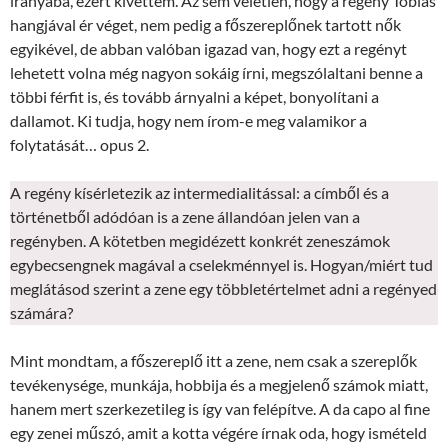
irányába, ezért kivettem. Az sem véletlen, hogy a regény Tobias
hangjával ér véget, nem pedig a főszereplőnek tartott nők
egyikével, de abban valóban igazad van, hogy ezt a regényt
lehetett volna még nagyon sokáig írni, megszólaltani benne a
többi férfit is, és tovább árnyalni a képet, bonyolítani a
dallamot. Ki tudja, hogy nem írom-e meg valamikor a
folytatását… opus 2.
A regény kísérletezik az intermedialitással: a címből és a
történetből adódóan is a zene állandóan jelen van a
regényben. A kötetben megidézett konkrét zeneszámok
egybecsengnek magával a cselekménnyel is. Hogyan/miért tud
meglátásod szerint a zene egy többletértelmet adni a regényed
számára?
Mint mondtam, a főszereplő itt a zene, nem csak a szereplők
tevékenysége, munkája, hobbija és a megjelenő számok miatt,
hanem mert szerkezetileg is így van felépítve. A da capo al fine
egy zenei műszó, amit a kotta végére írnak oda, hogy ismételd