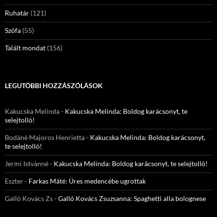
Ruhatár
(121)
Szófa
(55)
Talált mondat
(156)
LEGUTÓBBI HOZZÁSZÓLÁSOK
Kakucska Melinda
-
Kakucska Melinda: Boldog karácsonyt, te
selejtolló!
Bodáné Majoros Henrietta
-
Kakucska Melinda: Boldog karácsonyt,
te selejtolló!
Jermi Istvànné
-
Kakucska Melinda: Boldog karácsonyt, te selejtolló!
Eszter
-
Farkas Máté: Üres medencébe ugrottak
Galló Kovács Zs
-
Galló Kovács Zsuzsanna: Spaghetti alla bolognese