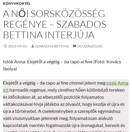
KÖNYVKOKTÉL
A NŐI SORSKÖZÖSSÉG
REGÉNYE – SZABADOS
BETTINA INTERJÚJA
2023-09-03
SZABADOS BETTINA
HOZZÁSZÓLÁS
Istók Anna: Elejétől a végéig – da capo al fine (Fotó: Kovács
Ibolya)
Elejétől a végéig – da capo al fine címmel jelent meg
Istók Anna
író
harmadik regénye, mely címéhez hűen különböző tereken
és idősíkokon át, az elbeszélői pozíciók folyamatos
váltakozásával hívja játékba az olvasót, hogy kezdje el újra és
újra a történetet. A cselekményben a szereplők egymáshoz
való viszonyukban jelennek meg, folyamatosan alakuló
kapcsolataik mentén fogalmazzák újra önmagukat, keresik és