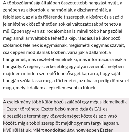
A többszólamúság általában összetettebb hangzást nyújt, a
zenében az akkordok, a harmóniák, a diszharmóniák, a
feloldások, az alá és fölérendelt szerepek, a kíséret és a szóló
jelenlétének köszönhetően sokkal változatosabbá tehető a
mű. Éppen így van az irodalomban is, minél több hang szólal
meg, annál árnyaltabbá tehető a kép, ráadásul a különböző
szólamok felelnek is egymásnak, megismétlik egymás szavait,
csak éppen modulálnak közben, variálják a dallamot, a
hangnemet, más részletet emelnek ki, más információra esik a
hangsúly. A regény szerkezetileg egy olyan zenemű, melyben
majdnem minden szereplő lehetőséget kap arra, hogy saját
hangján szólaltassa meg a történetet, az olvasó pedig döntse el
maga, melyik dallam a legkellemesebb a fülnek.
A cselekmény több különböző szálából egy mégis kiemelkedik
– Eszter története. Eszter belső monológja és E/1-es
elbeszélése teremt egy közvetlenséget közte és az olvasó
között, míg a többi szereplőt majdhogynem tárgyilagosan,
kívülről látjuk. Miért gondoltad úgy, hogy éppen Eszter