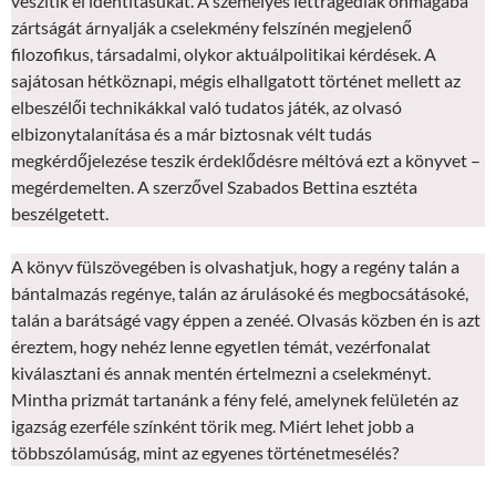
veszítik el identitásukat. A személyes léttragédiák önmagába
zártságát árnyalják a cselekmény felszínén megjelenő
filozofikus, társadalmi, olykor aktuálpolitikai kérdések. A
sajátosan hétköznapi, mégis elhallgatott történet mellett az
elbeszélői technikákkal való tudatos játék, az olvasó
elbizonytalanítása és a már biztosnak vélt tudás
megkérdőjelezése teszik érdeklődésre méltóvá ezt a könyvet –
megérdemelten. A szerzővel Szabados Bettina esztéta
beszélgetett.
A könyv fülszövegében is olvashatjuk, hogy a regény talán a
bántalmazás regénye, talán az árulásoké és megbocsátásoké,
talán a barátságé vagy éppen a zenéé. Olvasás közben én is azt
éreztem, hogy nehéz lenne egyetlen témát, vezérfonalat
kiválasztani és annak mentén értelmezni a cselekményt.
Mintha prizmát tartanánk a fény felé, amelynek felületén az
igazság ezerféle színként törik meg. Miért lehet jobb a
többszólamúság, mint az egyenes történetmesélés?