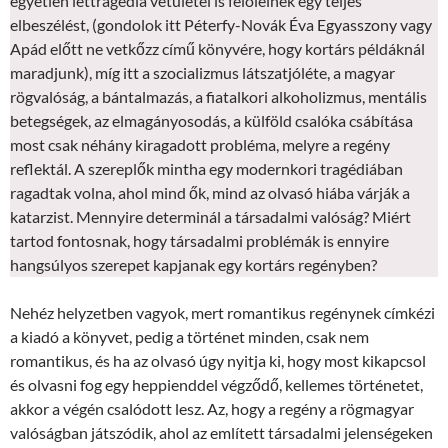
egyetlen léttragédia vetületei is felölelnek egy teljes
elbeszélést, (gondolok itt Péterfy-Novák Éva Egyasszony vagy
Apád előtt ne vetkőzz című könyvére, hogy kortárs példáknál
maradjunk), míg itt a szocializmus látszatjóléte, a magyar
rögvalóság, a bántalmazás, a fiatalkori alkoholizmus, mentális
betegségek, az elmagányosodás, a külföld csalóka csábítása
most csak néhány kiragadott probléma, melyre a regény
reflektál. A szereplők mintha egy modernkori tragédiában
ragadtak volna, ahol mind ők, mind az olvasó hiába várják a
katarzist. Mennyire determinál a társadalmi valóság? Miért
tartod fontosnak, hogy társadalmi problémák is ennyire
hangsúlyos szerepet kapjanak egy kortárs regényben?
Nehéz helyzetben vagyok, mert romantikus regénynek címkézi
a kiadó a könyvet, pedig a történet minden, csak nem
romantikus, és ha az olvasó úgy nyitja ki, hogy most kikapcsol
és olvasni fog egy heppienddel végződő, kellemes történetet,
akkor a végén csalódott lesz. Az, hogy a regény a rögmagyar
valóságban játszódik, ahol az említett társadalmi jelenségeken