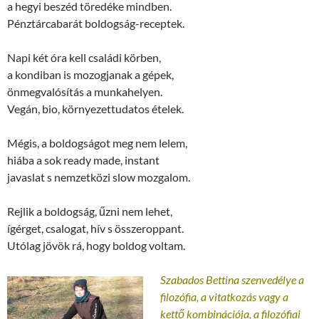
a hegyi beszéd töredéke mindben.
Pénztárcabarát boldogság-receptek.
Napi két óra kell családi körben,
a kondiban is mozogjanak a gépek,
önmegvalósítás a munkahelyen.
Vegán, bio, környezettudatos ételek.
Mégis, a boldogságot meg nem lelem,
hiába a sok ready made, instant
javaslat s nemzetközi slow mozgalom.
Rejlik a boldogság, űzni nem lehet,
ígérget, csalogat, hív s összeroppant.
Utólag jövök rá, hogy boldog voltam.
Szabados Bettina szenvedélye a
filozófia, a vitatkozás vagy a
kettő
kombinációja, a filozófiai