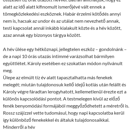
alatt az idő alatt kifinomult ismerőjévé vált ennek a
tömegközlekedési eszköznek. Habár érzelmi kötődés annyi
nem is, hacsak az undor és az utálat nem nevezhető annak,
testi kapcsolat annál inkább kialakult közte és a hév között,
azaz annak egy bizonyos tárgya között.
A hév ülése egy hétköznapi, jellegtelen eszköz – gondolnánk –
de a napi 10 órás utazás intimmé varázsolhat bármilyen
együttlétet. Károly esetében ez szokatlan módon nyilvánult
meg.
Ülepe az elmúlt tíz év alatt tapasztalhatta más fenekek
melegét; miután tulajdonosuk kellő idejű kotlás után felállt és
Károly végre fáradtan lerogyhatott, kellemetlenül érezte ezt a
különös kapcsolódási pontot. A testmelegen kívül az előző
fenék benyomódási formájából meggyőződhetett a méretről is.
Rossz szájízzel vette tudomásul, hogy napi kapcsolatba kerül
így különböző fenekekkel és általuk tulajdonosaikkal.
Minderről a hév