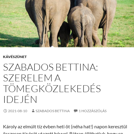
KÁVÉSZÜNET
SZABADOS BETTINA:
SZERELEM A
TÖMEGKÖZLEKEDÉS
IDEJÉN
2021-08-10
SZABADOS BETTINA
1 HOZZÁSZÓLÁS
Károly az elmúlt tíz évben heti öt (néha hat!) napon keresztül
összesen tíz órát utazott hévvel. Bátran állíthatjuk, hogy ez