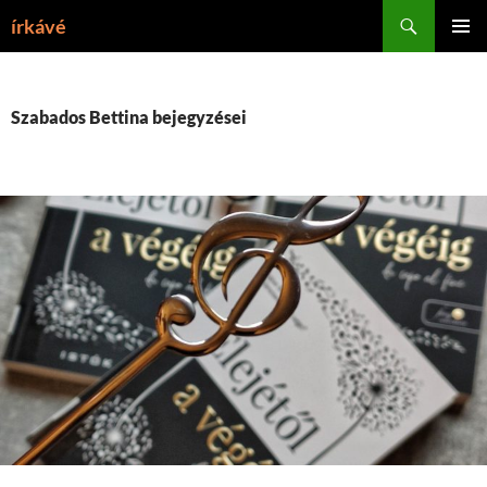
Tartalomhoz
Keresés
írkávé
ELSŐDL
MENÜ
Szabados Bettina bejegyzései