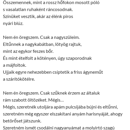
Összemennek, mint a rossz hőfokon mosott póló
s vasalatlan ruhaként ráncosodnak.
Színüket vesztik, akár az élénk piros
nyári blúz.
Nem én öregszem. Csak a nagyszüleim.
Eltűnnek a nagykabátban, lötyög rajtuk,
mint az egykor feszes bőr.
És mint ételfolt a kötényen, úgy szaporodnak
a májfoltok.
Ujjaik egyre nehezebben csíptetik a friss ágyneműt
a szárítókötélre.
Nem én öregszem. Csak szűknek érzem az általuk
rám szabott öltözéket. Mégis…
Mégis, szeretnék utoljára apám pulcsijába bújni és eltűnni,
szeretném még egyszer elszakítani anyám harisnyáját, ahogy
betörőset játszunk.
Szeretném ismét csodálni nagyanyámat a molyirtó szagú