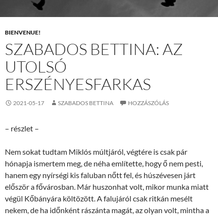
BIENVENUE!
SZABADOS BETTINA: AZ
UTOLSÓ
ERSZÉNYESFARKAS
2021-05-17
SZABADOS BETTINA
HOZZÁSZÓLÁS
– részlet –
Nem sokat tudtam Miklós múltjáról, végtére is csak pár
hónapja ismertem meg, de néha említette, hogy ő nem pesti,
hanem egy nyírségi kis faluban nőtt fel, és húszévesen járt
először a fővárosban. Már huszonhat volt, mikor munka miatt
végül Kőbányára költözött. A falujáról csak ritkán mesélt
nekem, de ha időnként rászánta magát, az olyan volt, mintha a