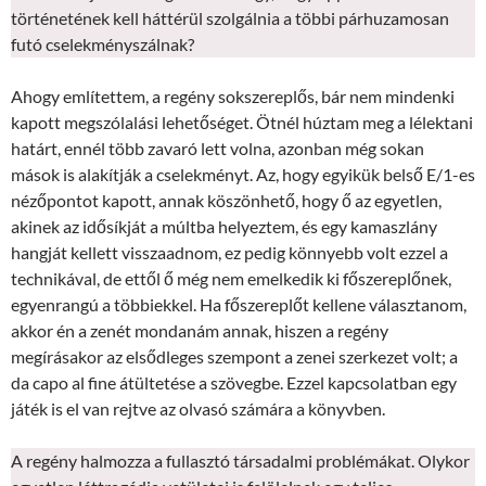
történetének kell háttérül szolgálnia a többi párhuzamosan
futó cselekményszálnak?
Ahogy említettem, a regény sokszereplős, bár nem mindenki
kapott megszólalási lehetőséget. Ötnél húztam meg a lélektani
határt, ennél több zavaró lett volna, azonban még sokan
mások is alakítják a cselekményt. Az, hogy egyikük belső E/1-es
nézőpontot kapott, annak köszönhető, hogy ő az egyetlen,
akinek az idősíkját a múltba helyeztem, és egy kamaszlány
hangját kellett visszaadnom, ez pedig könnyebb volt ezzel a
technikával, de ettől ő még nem emelkedik ki főszereplőnek,
egyenrangú a többiekkel. Ha főszereplőt kellene választanom,
akkor én a zenét mondanám annak, hiszen a regény
megírásakor az elsődleges szempont a zenei szerkezet volt; a
da capo al fine átültetése a szövegbe. Ezzel kapcsolatban egy
játék is el van rejtve az olvasó számára a könyvben.
A regény halmozza a fullasztó társadalmi problémákat. Olykor