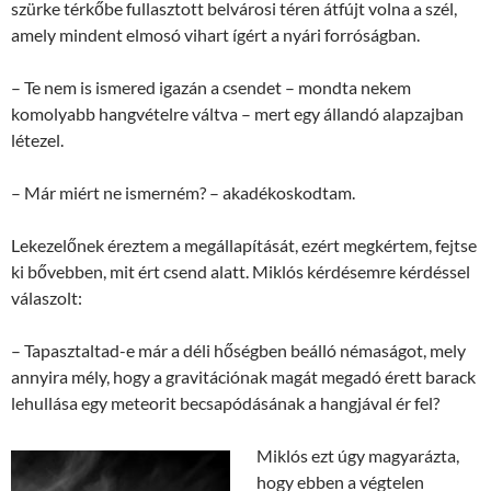
szürke térkőbe fullasztott belvárosi téren átfújt volna a szél,
amely mindent elmosó vihart ígért a nyári forróságban.
– Te nem is ismered igazán a csendet – mondta nekem
komolyabb hangvételre váltva – mert egy állandó alapzajban
létezel.
– Már miért ne ismerném? – akadékoskodtam.
Lekezelőnek éreztem a megállapítását, ezért megkértem, fejtse
ki bővebben, mit ért csend alatt. Miklós kérdésemre kérdéssel
válaszolt:
– Tapasztaltad-e már a déli hőségben beálló némaságot, mely
annyira mély, hogy a gravitációnak magát megadó érett barack
lehullása egy meteorit becsapódásának a hangjával ér fel?
Miklós ezt úgy magyarázta,
hogy ebben a végtelen