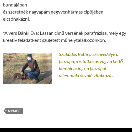
bundájában
és szeretnék nagyapám negyvenhármas cipőjében
elcsónakázni.
*A vers Bánki Éva: Lassan című versének parafrázisa, mely egy
kreatív feladatként született műhelytalálkozónkon.
Szabados Bettina szenvedélye a
filozófia, a vitatkozás vagy a kettő
kombinációja, a filozófiai
dilemmákról való vitatkozás.
KIEMELT