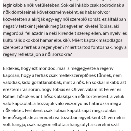
leginkább a nők vetületében. Sokkal inkább csak sodródnak a
nők döntéseinek következményeként, és habár olykor
közvetetten alakítják egy-egy női szereplő sorsát, ez általában
negatív tettként jelenik meg (az egyetlen kivétel Tobias, aki
megpróbál fellázadni a neki kirendelt szerep ellen, ám nyelvi és
kulturális okokból hamar elbukik). Miért kaptak másodlagos
szerepet a férfiak a regényben? Miért tartod fontosnak, hogy a
regény reflektáljon a női sorsokra?
Érdekes, hogy ezt mondod, más is megjegyezte a regény
kapcsán, hogy a férfiak csak mellékszereplőnek tűnnek, nem
valódiak, kidolgozatlanabbak, mint a nők. Én sokkal inkább azt
éreztem írás során, hogy Tobias és Olivér, valamint Félvér és
Rafael, hősök és antihősök alakítják a nők történeteit, a velük
való kapcsolat, a hozzájuk való viszonyulás határozza meg a
nők életét. Férfiként csak Tobias kapott saját megszólalási
lehetőséget, de az eredeti változatban egyébként Olivérnek is
volt hangja, csak nagyon eltolta a hangsúlyt a szerelmi szál