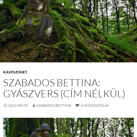
KÁVÉSZÜNET
SZABADOS BETTINA:
GYÁSZVERS (CÍM NÉLKÜL)
2022-08-09
SZABADOS BETTINA
2 HOZZÁSZÓLÁS