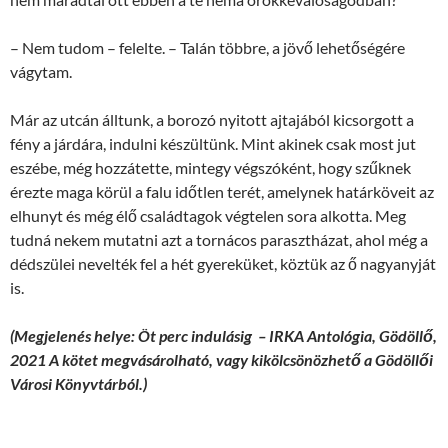
– Nem tudom – felelte. – Talán többre, a jövő lehetőségére
vágytam.
Már az utcán álltunk, a borozó nyitott ajtajából kicsorgott a
fény a járdára, indulni készültünk. Mint akinek csak most jut
eszébe, még hozzátette, mintegy végszóként, hogy szűknek
érezte maga körül a falu időtlen terét, amelynek határköveit az
elhunyt és még élő családtagok végtelen sora alkotta. Meg
tudná nekem mutatni azt a tornácos parasztházat, ahol még a
dédszülei nevelték fel a hét gyereküket, köztük az ő nagyanyját
is.
(Megjelenés helye: Öt perc indulásig – IRKA Antológia, Gödöllő,
2021 A kötet megvásárolható, vagy kikölcsönözhető a Gödöllői
Városi Könyvtárból.)