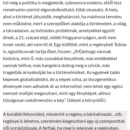
túl még a politika is megjelenik, számomra evidens, ettől lesz
reményeim szerint elgondolkodtató, több olvasatú. A hely,
ahol a történet játszódik, meghatározó, ha máshova tenném,
nem működne, mert a szereplőket alakítja a történelem, a világ,
a társadalom, az évtizedes problémák, amelyekkel együtt
élnek, a 21. század eleji, vidéki Magyarországon, amit nem
ismer senki, aki nem itt él. Egy külföldi, mint a regénybeli Tobias
is, egzotikusnak tartja őket, hiszen: „[M]áshogy vannak
kódolva, mint ő, más szavakkal beszélnek, más emlékekkel
vannak telítve, más hangokra dobog meg a szívük, más
tragédiák árnyékolják be a történelmüket. Az egyének talán
képesek globalizálódni, de a népek soha, az összgenetikus
élmények nem adhatók át az internettel, nem lehet egy egész
nemzet múltját megosztani, mint egy fényképet, ahhoz
túlságosan sokdimenziós a kép.” (Idézet a könyvből.)
A korábbi felsorolást, miszerint a regény a bántalmazás…stb.
regénye is lehetne, szeretném kiegészíteni egy új szemponttal:
női sorsközösség. A férfiak, ha meg is jelennek a regényben,