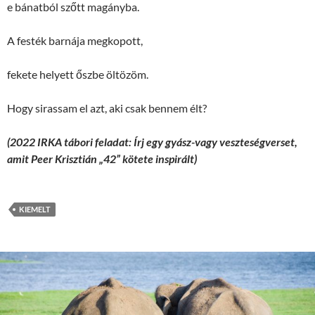
e bánatból szőtt magányba.
A festék barnája megkopott,
fekete helyett őszbe öltözöm.
Hogy sirassam el azt, aki csak bennem élt?
(2022 IRKA tábori feladat: Írj egy gyász-vagy veszteségverset,
amit Peer Krisztián „42” kötete inspirált)
KIEMELT