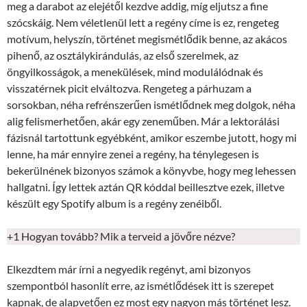
meg a darabot az elejétől kezdve addig, míg eljutsz a fine
szócskáig. Nem véletlenül lett a regény címe is ez, rengeteg
motívum, helyszín, történet megismétlődik benne, az akácos
pihenő, az osztálykirándulás, az első szerelmek, az
öngyilkosságok, a menekülések, mind modulálódnak és
visszatérnek picit elváltozva. Rengeteg a párhuzam a
sorsokban, néha refrénszerűen ismétlődnek meg dolgok, néha
alig felismerhetően, akár egy zeneműben. Már a lektorálási
fázisnál tartottunk egyébként, amikor eszembe jutott, hogy mi
lenne, ha már ennyire zenei a regény, ha ténylegesen is
bekerülnének bizonyos számok a könyvbe, hogy meg lehessen
hallgatni. Így lettek aztán QR kóddal beillesztve ezek, illetve
készült egy Spotify album is a regény zenéiből.
+1 Hogyan tovább? Mik a terveid a jövőre nézve?
Elkezdtem már írni a negyedik regényt, ami bizonyos
szempontból hasonlít erre, az ismétlődések itt is szerepet
kapnak, de alapvetően ez most egy nagyon más történet lesz.