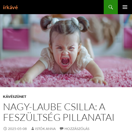
Tartalomhoz
Keresés
írkávé
ELSŐDL
MENÜ
KÁVÉSZÜNET
NAGY-LAUBE CSILLA: A
FESZÜLTSÉG PILLANATAI
2025-05-08
ISTÓK ANNA
HOZZÁSZÓLÁS