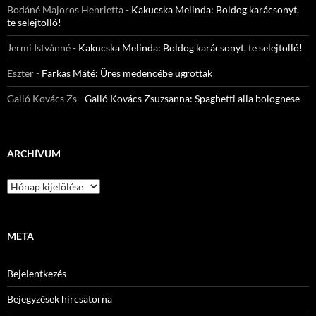
Bodáné Majoros Henrietta
-
Kakucska Melinda: Boldog karácsonyt,
te selejtolló!
Jermi Istvànné
-
Kakucska Melinda: Boldog karácsonyt, te selejtolló!
Eszter
-
Farkas Máté: Üres medencébe ugrottak
Galló Kovács Zs
-
Galló Kovács Zsuzsanna: Spaghetti alla bolognese
ARCHÍVUM
Archívum
META
Bejelentkezés
Bejegyzések hírcsatorna