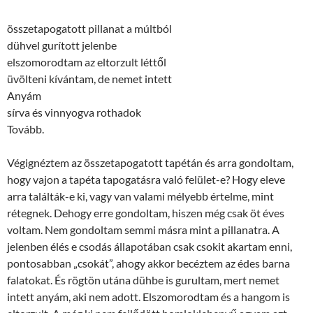
összetapogatott pillanat a múltból
dühvel gurított jelenbe
elszomorodtam az eltorzult léttől
üvölteni kívántam, de nemet intett
Anyám
sírva és vinnyogva rothadok
Tovább.
Végignéztem az összetapogatott tapétán és arra gondoltam,
hogy vajon a tapéta tapogatásra való felület-e? Hogy eleve
arra találták-e ki, vagy van valami mélyebb értelme, mint
rétegnek. Dehogy erre gondoltam, hiszen még csak öt éves
voltam. Nem gondoltam semmi másra mint a pillanatra. A
jelenben élés e csodás állapotában csak csokit akartam enni,
pontosabban „csokát”, ahogy akkor becéztem az édes barna
falatokat. És rögtön utána dühbe is gurultam, mert nemet
intett anyám, aki nem adott. Elszomorodtam és a hangom is