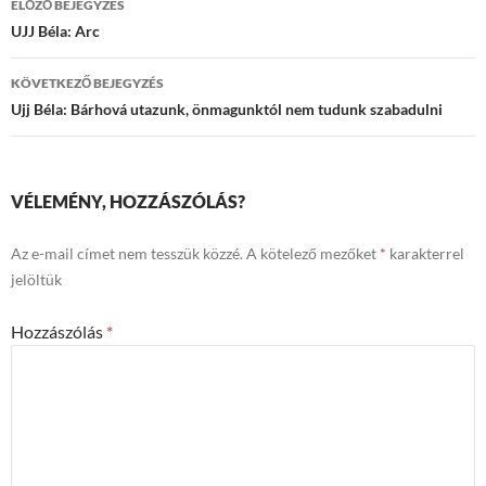
ELŐZŐ BEJEGYZÉS
navigációja
UJJ Béla: Arc
KÖVETKEZŐ BEJEGYZÉS
Ujj Béla: Bárhová utazunk, önmagunktól nem tudunk szabadulni
VÉLEMÉNY, HOZZÁSZÓLÁS?
Az e-mail címet nem tesszük közzé.
A kötelező mezőket
*
karakterrel
jelöltük
Hozzászólás
*