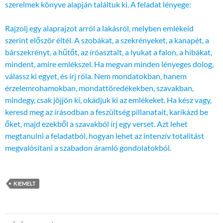
szerelmek könyve alapján találtuk ki. A feladat lényege:
Rajzolj egy alaprajzot arról a lakásról, melyben emlékeid
szerint először éltél. A szobákat, a szekrényeket, a kanapét, a
bárszekrényt, a hűtőt, az íróasztalt, a lyukat a falon, a hibákat,
mindent, amire emlékszel. Ha megvan minden lényeges dolog,
válassz ki egyet, és írj róla. Nem mondatokban, hanem
érzelemrohamokban, mondattöredékekben, szavakban,
mindegy, csak jöjjön ki, okádjuk ki az emlékeket. Ha kész vagy,
keresd meg az írásodban a feszültség pillanatait, karikázd be
őket, majd ezekből a szavakból írj egy verset. Azt lehet
megtanulni a feladatból, hogyan lehet az intenzív totalitást
megvalósítani a szabadon áramló gondolatokból.
KIEMELT
Bejegyzések