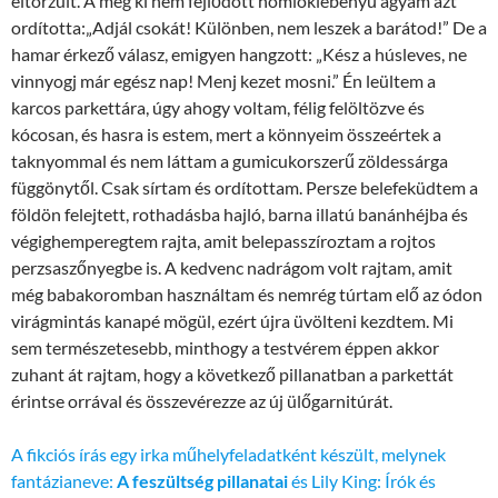
eltorzult. A még ki nem fejlődött homloklebenyű agyam azt
ordította:„Adjál csokát! Különben, nem leszek a barátod!” De a
hamar érkező válasz, emigyen hangzott: „Kész a húsleves, ne
vinnyogj már egész nap! Menj kezet mosni.” Én leültem a
karcos parkettára, úgy ahogy voltam, félig felöltözve és
kócosan, és hasra is estem, mert a könnyeim összeértek a
taknyommal és nem láttam a gumicukorszerű zöldessárga
függönytől. Csak sírtam és ordítottam. Persze belefeküdtem a
földön felejtett, rothadásba hajló, barna illatú banánhéjba és
végighemperegtem rajta, amit belepasszíroztam a rojtos
perzsaszőnyegbe is. A kedvenc nadrágom volt rajtam, amit
még babakoromban használtam és nemrég túrtam elő az ódon
virágmintás kanapé mögül, ezért újra üvölteni kezdtem. Mi
sem természetesebb, minthogy a testvérem éppen akkor
zuhant át rajtam, hogy a következő pillanatban a parkettát
érintse orrával és összevérezze az új ülőgarnitúrát.
A fikciós írás egy irka műhelyfeladatként készült, melynek
fantázianeve:
A feszültség pillanatai
és Lily King: Írók és