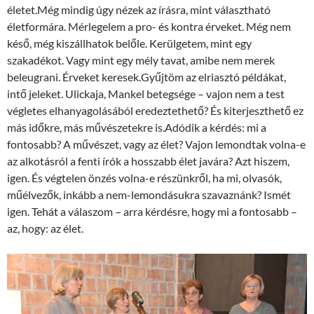
életet.Még mindig úgy nézek az írásra, mint választható
életformára. Mérlegelem a pro- és kontra érveket. Még nem
késő, még kiszállhatok belőle. Kerülgetem, mint egy
szakadékot. Vagy mint egy mély tavat, amibe nem merek
beleugrani. Érveket keresek.Gyűjtöm az elriasztó példákat,
intő jeleket. Ulickaja, Mankel betegsége – vajon nem a test
végletes elhanyagolásából eredeztethető? És kiterjeszthető ez
más időkre, más művészetekre is.Adódik a kérdés: mi a
fontosabb? A művészet, vagy az élet? Vajon lemondtak volna-e
az alkotásról a fenti írók a hosszabb élet javára? Azt hiszem,
igen. És végtelen önzés volna-e részünkről, ha mi, olvasók,
műélvezők, inkább a nem-lemondásukra szavaznánk? Ismét
igen. Tehát a válaszom – arra kérdésre, hogy mi a fontosabb –
az, hogy: az élet.