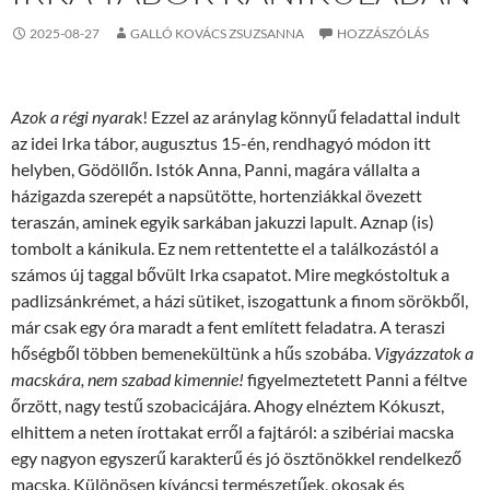
2025-08-27
GALLÓ KOVÁCS ZSUZSANNA
HOZZÁSZÓLÁS
Azok a régi nyara
k! Ezzel az aránylag könnyű feladattal indult
az idei Irka tábor, augusztus 15-én, rendhagyó módon itt
helyben, Gödöllőn. Istók Anna, Panni, magára vállalta a
házigazda szerepét a napsütötte, hortenziákkal övezett
teraszán, aminek egyik sarkában jakuzzi lapult. Aznap (is)
tombolt a kánikula. Ez nem rettentette el a találkozástól a
számos új taggal bővült Irka csapatot. Mire megkóstoltuk a
padlizsánkrémet, a házi sütiket, iszogattunk a finom sörökből,
már csak egy óra maradt a fent említett feladatra. A teraszi
hőségből többen bemenekültünk a hűs szobába.
Vigyázzatok a
macskára, nem szabad kimennie!
figyelmeztetett Panni a féltve
őrzött, nagy testű szobacicájára. Ahogy elnéztem Kókuszt,
elhittem a neten írottakat erről a fajtáról: a szibériai macska
egy nagyon egyszerű karakterű és jó ösztönökkel rendelkező
macska. Különösen kíváncsi természetűek, okosak és