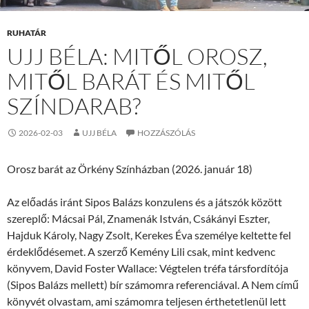
RUHATÁR
UJJ BÉLA: MITŐL OROSZ,
MITŐL BARÁT ÉS MITŐL
SZÍNDARAB?
2026-02-03
UJJ BÉLA
HOZZÁSZÓLÁS
Orosz barát az Örkény Színházban (2026. január 18)
Az előadás iránt Sipos Balázs konzulens és a játszók között
szereplő: Mácsai Pál, Znamenák István, Csákányi Eszter,
Hajduk Károly, Nagy Zsolt, Kerekes Éva személye keltette fel
érdeklődésemet. A szerző Kemény Lili csak, mint kedvenc
könyvem, David Foster Wallace: Végtelen tréfa társfordítója
(Sipos Balázs mellett) bír számomra referenciával. A Nem című
könyvét olvastam, ami számomra teljesen érthetetlenül lett