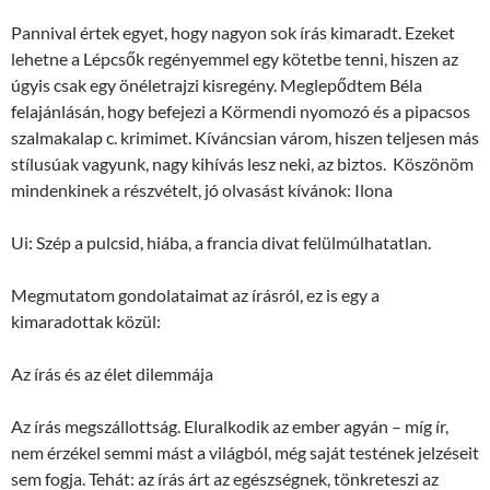
Pannival értek egyet, hogy nagyon sok írás kimaradt. Ezeket
lehetne a Lépcsők regényemmel egy kötetbe tenni, hiszen az
úgyis csak egy önéletrajzi kisregény. Meglepődtem Béla
felajánlásán, hogy befejezi a Körmendi nyomozó és a pipacsos
szalmakalap c. krimimet. Kíváncsian várom, hiszen teljesen más
stílusúak vagyunk, nagy kihívás lesz neki, az biztos. Köszönöm
mindenkinek a részvételt, jó olvasást kívánok: Ilona
Ui: Szép a pulcsid, hiába, a francia divat felülmúlhatatlan.
Megmutatom gondolataimat az írásról, ez is egy a
kimaradottak közül:
Az írás és az élet dilemmája
Az írás megszállottság. Eluralkodik az ember agyán – míg ír,
nem érzékel semmi mást a világból, még saját testének jelzéseit
sem fogja. Tehát: az írás árt az egészségnek, tönkreteszi az