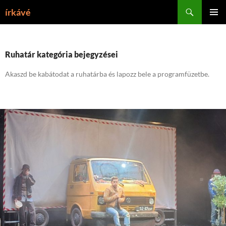
Tartalomhoz
Keresés
írkávé
ELSŐDL
MENÜ
Ruhatár kategória bejegyzései
Akaszd be kabátodat a ruhatárba és lapozz bele a programfüzetbe.