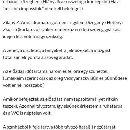
urbánus közegben.) Hiányzik az összefogó koncepció. (Ha a
“mission impossible” nem kell belefogni.)
Zilahy Z. Anna dramaturgot nem irigylem. (Szegény.) Hetényi
Zsuzsa (korlátozó) szakértelmére az eredeti szöveg gyártása
idején lett volna nagy szükség.
A zenét, a díszletet, a fényeket, a jelmezeket, a mozgást
totálisan elnyomta a szöveg áradat.
Az előadás időtartama három és fél óra egy szünettel.
(Emlékeim szerint csak az öreg Vidnyánszky Bűn és bűnhődése
volt ennél hosszabb.)
Amikor befejezték az előadást, nem tapsoltam (ilyet ritkán
teszek). Azonnal távoztam, így elsőnek érkeztem a ruhatárba
és a WC is néptelen volt.
A színházból kifelé tartva több távozó fiatal(!) nézőtársat