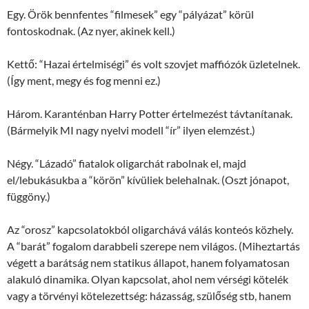
Egy. Örök bennfentes “filmesek” egy “pályázat” körül
fontoskodnak. (Az nyer, akinek kell.)
Kettő: “Hazai értelmiségi” és volt szovjet maffiózók üzletelnek.
(Így ment, megy és fog menni ez.)
Három. Karanténban Harry Potter értelmezést távtanítanak.
(Bármelyik MI nagy nyelvi modell “ír” ilyen elemzést.)
Négy. “Lázadó” fiatalok oligarchát rabolnak el, majd
el/lebukásukba a “körön” kívüliek belehalnak. (Oszt jónapot,
függöny.)
Az “orosz” kapcsolatokból oligarchává válás konteós közhely.
A “barát” fogalom darabbeli szerepe nem világos. (Miheztartás
végett a barátság nem statikus állapot, hanem folyamatosan
alakuló dinamika. Olyan kapcsolat, ahol nem vérségi kötelék
vagy a törvényi kötelezettség: házasság, szülőség stb, hanem