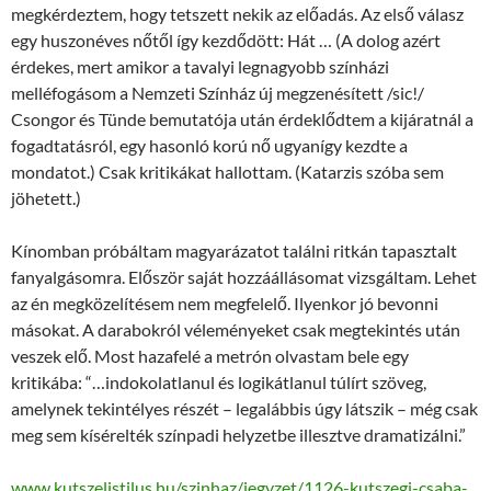
megkérdeztem, hogy tetszett nekik az előadás. Az első válasz
egy huszonéves nőtől így kezdődött: Hát … (A dolog azért
érdekes, mert amikor a tavalyi legnagyobb színházi
melléfogásom a Nemzeti Színház új megzenésített /sic!/
Csongor és Tünde bemutatója után érdeklődtem a kijáratnál a
fogadtatásról, egy hasonló korú nő ugyanígy kezdte a
mondatot.) Csak kritikákat hallottam. (Katarzis szóba sem
jöhetett.)
Kínomban próbáltam magyarázatot találni ritkán tapasztalt
fanyalgásomra. Először saját hozzáállásomat vizsgáltam. Lehet
az én megközelítésem nem megfelelő. Ilyenkor jó bevonni
másokat. A darabokról véleményeket csak megtekintés után
veszek elő. Most hazafelé a metrón olvastam bele egy
kritikába: “…indokolatlanul és logikátlanul túlírt szöveg,
amelynek tekintélyes részét – legalábbis úgy látszik – még csak
meg sem kísérelték színpadi helyzetbe illesztve dramatizálni.”
www.kutszelistilus.hu/szinhaz/jegyzet/1126-kutszegi-csaba-