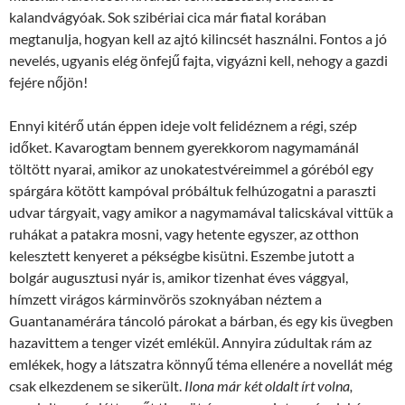
kalandvágyóak. Sok szibériai cica már fiatal korában
megtanulja, hogyan kell az ajtó kilincsét használni. Fontos a jó
nevelés, ugyanis elég önfejű fajta, vigyázni kell, nehogy a gazdi
fejére nőjön!
Ennyi kitérő után éppen ideje volt felidéznem a régi, szép
időket. Kavarogtam bennem gyerekkorom nagymamánál
töltött nyarai, amikor az unokatestvéreimmel a góréból egy
spárgára kötött kampóval próbáltuk felhúzogatni a paraszti
udvar tárgyait, vagy amikor a nagymamával talicskával vittük a
ruhákat a patakra mosni, vagy hetente egyszer, az otthon
kelesztett kenyeret a pékségbe kisütni. Eszembe jutott a
bolgár augusztusi nyár is, amikor tizenhat éves vággyal,
hímzett virágos kárminvörös szoknyában néztem a
Guantanamérára táncoló párokat a bárban, és egy kis üvegben
hazavittem a tenger vizét emlékül. Annyira zúdultak rám az
emlékek, hogy a látszatra könnyű téma ellenére a novellát még
csak elkezdenem se sikerült.
Ilona már két oldalt írt volna,