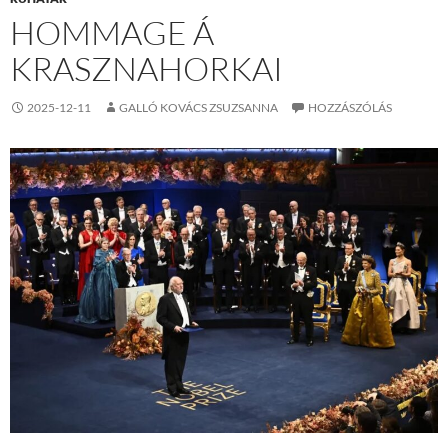
HOMMAGE Á
KRASZNAHORKAI
2025-12-11
GALLÓ KOVÁCS ZSUZSANNA
HOZZÁSZÓLÁS