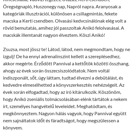
Öregségnapló, Huszonegy nap, Napról napra. Aranyosak a
kategóriák illusztrációi, különösen a csillagmintás, fekete
macska a Kerti csendben. Olvasási kedvcsinálónak elég volt a
rövid bemutatás, amihez jól passzoltak Anikó felolvasásai. A
macskák illemtanát nagyon élveztem. Köszi Anikó!
Zsuzsa, most jössz te! Látod, látod, nem megmondtam, hogy ne
izgulj! De ha ennyi adrenalinszint kellett a szereplésedhez,
akkor megérte. Érződött Pannival a kettőtök közötti összhang,
ahogy az évek során összecsiszolódtatok. Nem voltál
indiszponált, sőt, úgy láttam, tudtad élvezni a debütálást, és
kedvedre elmesélhetted a könyvszerkesztés nehézségeit. Az
évek során elfogadtad, hogy az író kitárulkozik. Köszönöm,
hogy Anikó zseniális tolmácsolásában elénk tártátok a nekem
írt, személyes hangvételű leveleidet. Meghatódtam, és
megkönnyeztem. Nagyon hálás vagyok, hogy Pannival együtt
nem sajnáltatok időt és fáradtságot, hogy megszülessen a
könyvem.