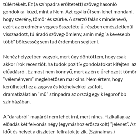
túlértékelt. Ez (a színpadra erőltetett) szöveg hasonló
gondokkal küzd, mint a Nem. Azt egyikről sem lehet mondani,
hogy szerény, tömör és szürke. A szerző falánk mindenevő,
ezért az eredmény vegyes összetételű, részben emésztetlenül
visszaadott, túláradó szöveg-ömleny, amin még “a kevesebb
több” bölcsesség sem tud érdemben segíteni.
Nehéz helyzetben vagyok, mert úgy döntöttem, hogy csak
akkor írok recenziót, ha tudok pozitív gondolatokat kifejteni az
előadásról. Ez most nem könnyű, mert az én előrehozott tömör
“véleményem” meglehetősen markáns. Nem értem, hogy
kerülhetett ez a zagyva és közhelyekkel zsúfolt,
dramatizálatlan “mű” színpadra az ország egyik legprofibb
színházában.
A “darabról” magáról nem lehet írni, mert nincs. Fizikailag az
előadás két felvonás négy (egymáshoz erőszakolt) “jelenet”. Az
időt és helyet a díszleten feliratok jelzik. (Szánalmas.)