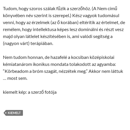
Tudom, hogy szoros szálak fűzik a szerzőhöz. (A Nem című
könyvében név szerint is szerepel.) Kész vagyok tudomásul
venni, hogy az érzelmek (az ő korában) eltérítik az értelmet, de
remélem, hogy intellektusa képes lesz dominálni és részt vesz
majd olyan látlelet készítésében is, ami valódi segítség a
(nagyon várt) terápiában.
Nem tudom honnan, de hazafelé a kocsiban középiskolai
kémiatanárom ikonikus mondata tolakodott az agyamba:
“Körbeadom a bróm szagát, nézzétek meg.” Akkor nem láttuk
… most sem.
kiemelt kép: a szerző fotója
KIEMELT