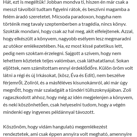
Hát, ezt is megéltük! Jobban mondva ti, hiszen én már csak a
messzi távolból tudtam figyelni rátok, és beszívni magamba a
felém áradó szeretetet. Micsoda paradoxon, hogyha nem
történik meg tavaly szeptemberben a tragédia, nincs könyv.
Szokták mondani, hogy csak az hal meg, akit elfelejtenek. Azzal,
hogy elkészült a könyvem, nagyobb esélyem lesz megmaradni
az utókor emlékezetében. Na, ez most kissé patetikus lett,
pedig nem szoktam érzelegni. Sajgott a szívem, hogy nem
lehettem köztetek teljes valómban, csak láthatatlanul. Sokan
eljöttek, nem számítottam ennyi érdeklődőre. Külön öröm volt
látni a régi és új Irkásokat, (kösz, Éva és Edit), nem beszélve
férjemről, Zoliról, és a másféléves kisunokámról, aki már úgy
megnőtt, hogy már szaladgált a tündéri tüllszoknyájában. Zoli
ragaszkodott ahhoz, hogy még az idén megjelenjen a könyvem,
és neki köszönhetően, csak helyeselni tudom, hogy a végén
mindenki egy ingyenes példánnyal távozott.
Köszönöm, hogy vidám hangulatú megemlékezést
rendeztetek, ami csak éppen annyira volt megható, amennyire