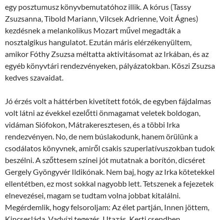
egy posztumusz könyvbemutatóhoz illik. A kórus (Tassy
Zsuzsanna, Tibold Mariann, Vilcsek Adrienne, Voit Ágnes)
kezdésnek a melankolikus Mozart művel megadták a
nosztalgikus hangulatot. Ezután máris elérzékenyültem,
amikor Fóthy Zsuzsa méltatta aktivitásomat az Irkában, és az
egyéb könyvtári rendezvényeken, pályázatokban. Köszi Zsuzsa
kedves szavaidat.
Jó érzés volt a háttérben kivetített fotók, de egyben fájdalmas
volt látni az évekkel ezelőtti önmagamat veletek boldogan,
vidáman Siófokon, Mátrakeresztesen, és a többi Irka
rendezvényen. No, de nem búslakodunk, hanem örülünk a
csodálatos könyvnek, amiről csakis szuperlatívuszokban tudok
beszélni. A szőttesem színei jót mutatnak a borítón, dicséret
Gergely Gyöngyvér Ildikónak. Nem baj, hogy az Irka kötetekkel
ellentétben, ez most sokkal nagyobb lett. Tetszenek a fejezetek
elnevezései, magam se tudtam volna jobbat kitalálni.
Megérdemlik, hogy felsoroljam: Az élet partján, Innen jöttem,
Kincsesláda, Vadvízi tegezés, Utazás, Kerti csendben,