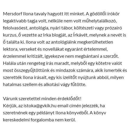
Mersdorf Ilona tavaly hagyott itt minket. A gödöllői írókör
legaktívabb tagja volt, nélküle nem volt műhelytalálkozó,
felolvasóest, antológia, nyári tábor, költészeti vagy prózaíró
kurzus, ő vezette az Irka blogját, az Írkávét, melynek a nevét is
ő találta ki. Ilona volt az antológiáink megkerülhetetlen
lektora, verseket és novellákat egyaránt értelemmel,
érzelemmel kritizált, igyekezve nem megbántani a szerzőt.
Halála után rengeteg írás maradt, melyből egy kötetre valót
most összegyűjtöttünk és mindazok számára, akik ismerték és
szerették Ilona írásait, egy kis ízelítőt nyújtunk abból, milyen
hatalmas szellem és alkotási vágy fűtötte.
Várunk szeretettel minden érdeklődőt!
Kérjük, az istoka@gvkik.hu email címén jelezzék, ha
szeretnének egy példányt Ilona könyvéből. A könyv
kereskedelmi forgalomba nem kerül.