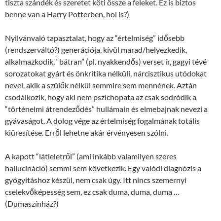
tiszta szándék és szeretet köti össze a feleket. Ez is biztos
benne van a Harry Potterben, hol is?)
Nyilvánvaló tapasztalat, hogy az “értelmiség” idősebb
(rendszerváltó?) generációja, kívül marad/helyezkedik,
alkalmazkodik, “bátran” (pl. nyakkendős) verset ír, gagyi tévé
sorozatokat gyárt és önkritika nélküli, nárcisztikus utódokat
nevel, akik a szülők nélkül semmire sem mennének. Aztán
csodálkozik, hogy aki nem pszichopata az csak sodródik a
“történelmi átrendeződés” hullámain és elmebajnak nevezi a
gyávaságot. A dolog vége az értelmiség fogalmának totális
kiüresítése. Erről lehetne akár érvényesen szólni.
A kapott “látleletről” (ami inkább valamilyen szeres
hallucináció) semmi sem következik. Egy valódi diagnózis a
gyógyításhoz készül, nem csak úgy. Itt nincs szemernyi
cselekvőképesség sem, ez csak duma, duma, duma …
(Dumaszínház?)