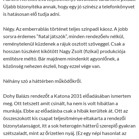
Újabb bizonyítéka annak, hogy egy jó színész a telefonkönyvet
is hatásosan elő tudja adni.
Négy. Az emberrablás történet teljes színpadi káosz. A jobb
sorsra érdemes “fiatal játszók”, minden rendezőelv nélkül,
reménytelenül küzdenek a rájuk osztott szöveggel. Csak a
hosszan túszként kikötött Nagy Zsolt (fizikai) produkciója
említésre méltó. Bár majdnem mindenkit agyonlőnek, a
közönség nehezen észleli, hogy ezzel vége van.
Néhány szó a háttérben működőkről.
Dohy Balázs rendezőt a Katona 2031 előadásában ismertem
meg. Ott tetszett amit csinált, ha nem is volt hibátlan a
munkája. Ebbe az előadásba csak a hibák kerültek át. Ott az
összeszokott kis csapat teljesítménye eltakarta a rendezői
bizonytalanságot, itt a sok heterogén hátterű szereplő gyakran
szétszaladt, mint az őrizetlen nyáj. (Ez egy népi hasonlat az