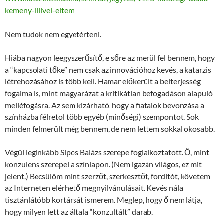
kemeny-lilivel-eltem
Nem tudok nem egyetérteni.
Hiába nagyon leegyszerűsítő, elsőre az merül fel bennem, hogy
a “kapcsolati tőke” nem csak az innovációhoz kevés, a katarzis
létrehozásához is több kell. Hamar előkerült a belterjesség
fogalma is, mint magyarázat a kritikátlan befogadáson alapuló
melléfogásra. Az sem kizárható, hogy a fiatalok bevonzása a
színházba félretol több egyéb (minőségi) szempontot. Sok
minden felmerült még bennem, de nem lettem sokkal okosabb.
Végül leginkább Sipos Balázs szerepe foglalkoztatott. Ő, mint
konzulens szerepel a színlapon. (Nem igazán világos, ez mit
jelent.) Becsülöm mint szerzőt, szerkesztőt, fordítót, követem
az Interneten elérhető megnyilvánulásait. Kevés nála
tisztánlátóbb kortársát ismerem. Meglep, hogy ő nem látja,
hogy milyen lett az általa “konzultált” darab.