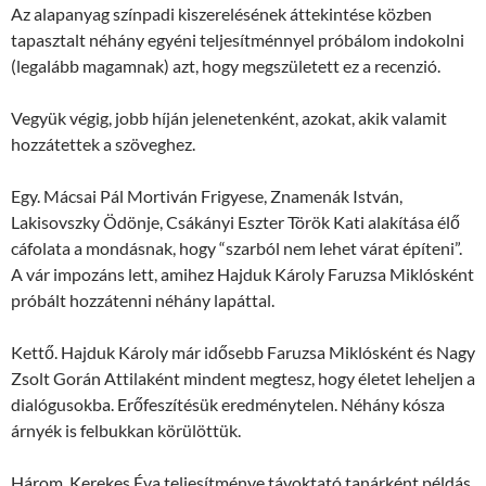
Az alapanyag színpadi kiszerelésének áttekintése közben
tapasztalt néhány egyéni teljesítménnyel próbálom indokolni
(legalább magamnak) azt, hogy megszületett ez a recenzió.
Vegyük végig, jobb híján jelenetenként, azokat, akik valamit
hozzátettek a szöveghez.
Egy. Mácsai Pál Mortiván Frigyese, Znamenák István,
Lakisovszky Ödönje, Csákányi Eszter Török Kati alakítása élő
cáfolata a mondásnak, hogy “szarból nem lehet várat építeni”.
A vár impozáns lett, amihez Hajduk Károly Faruzsa Miklósként
próbált hozzátenni néhány lapáttal.
Kettő. Hajduk Károly már idősebb Faruzsa Miklósként és Nagy
Zsolt Gorán Attilaként mindent megtesz, hogy életet leheljen a
dialógusokba. Erőfeszítésük eredménytelen. Néhány kósza
árnyék is felbukkan körülöttük.
Három. Kerekes Éva teljesítménye távoktató tanárként példás.