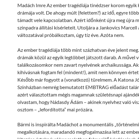
Madách Imre Az ember tragédiája tinédzser korom egyik
drámája volt. De ahogy múlt (felettem?) az idő, egyre tö
támadt vele kapcsolatban. Azért időnként újra meg újra
színpadra állítási kísérleteit. Utoljára a Jankovics Marcel
változatával próbálkoztam, úgy tíz éve. Azóta nem.
Az ember tragédiája több mint százhatvan éve jelent meg
drámák közül az egyik legtöbbet játszott darab. A művel v
találkozásomkor nem zavart nyelvének archaikussága. A
kihívásnak fogtam fel (mindent!), amit nem könnyen érte
Később már fogyott a (vonatkozó) türelmem. A Katona Jó
Színházban nemrég bemutatott EMBTRAG előadást talá
azért választottam mégis magamnak születésnapi ajándék
olvastam, hogy Nádasdy Ádám – akinek nyelvhez való vi
osztom – „lefordította” mai prózára.
Bármi is inspirálta Madáchot a monumentális „történelmi
megalkotására, maradandó megfogalmazása lett az ember