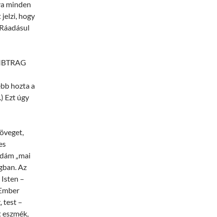
tva minden
jelzi, hogy
(Ráadásul
 EMBTRAG
ebb hozta a
) Ezt úgy
öveget,
es
Ádám „mai
gban. Az
 Isten –
 Ember
 test –
t eszmék,