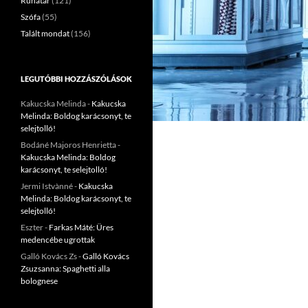
Ruhatár
(121)
Szófa
(55)
Talált mondat
(156)
LEGUTÓBBI HOZZÁSZÓLÁSOK
Kakucska Melinda
-
Kakucska
Melinda: Boldog karácsonyt, te
selejtolló!
Bodáné Majoros Henrietta
-
Kakucska Melinda: Boldog
karácsonyt, te selejtolló!
Jermi Istvànné
-
Kakucska
Melinda: Boldog karácsonyt, te
selejtolló!
Eszter
-
Farkas Máté: Üres
medencébe ugrottak
Galló Kovács Zs
-
Galló Kovács
Zsuzsanna: Spaghetti alla
bolognese