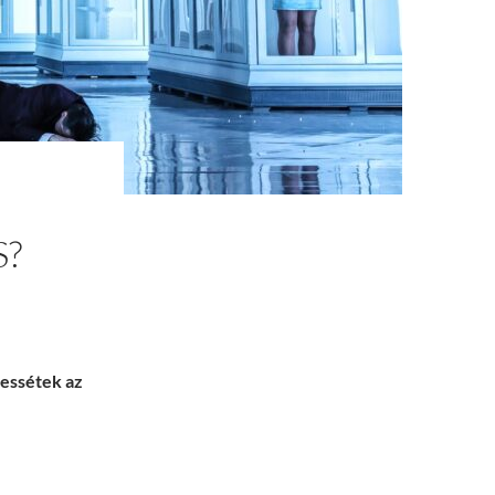
S?
essétek az