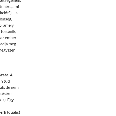
kétségeinek.
denért, ami
akciót?) Ha
lenség,
ó, amely
 történik,
z az ember
gadja meg
megyszer
zata. A
án tud
nak, de nem
ítésére
is). Egy
rfi (duális)