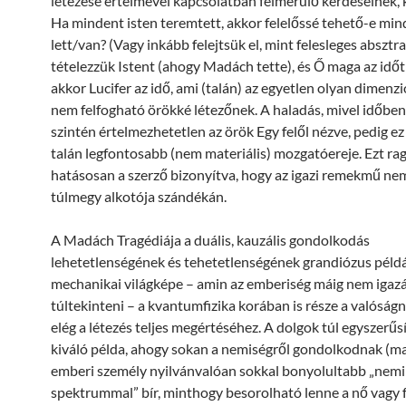
létezése értelmével kapcsolatban felmerülő kérdéseinek, 
Ha mindent isten teremtett, akkor felelőssé tehető-e min
lett/van? (Vagy inkább felejtsük el, mint felesleges absztr
tételezzük Istent (ahogy Madách tette), és Ő maga az időt
akkor Lucifer az idő, ami (talán) az egyetlen olyan dimenzi
nem felfogható örökké létezőnek. A haladás, mivel időben
szintén értelmezhetetlen az örök Egy felől nézve, pedig e
talán legfontosabb (nem materiális) mozgatóereje. Ezt ra
hatásosan a szerző bizonyítva, hogy az igazi remekmű ne
túlmegy alkotója szándékán.
A Madách Tragédiája a duális, kauzális gondolkodás
lehetetlenségének és tehetetlenségének grandiózus példá
mechanikai világképe – amin az emberiség máig nem igaz
túltekinteni – a kvantumfizika korában is része a valóság
elég a létezés teljes megértéséhez. A dolgok túl egyszerűs
kiváló példa, ahogy sokan a nemiségről gondolkodnak (ma 
emberi személy nyilvánvalóan sokkal bonyolultabb „nemi
spektrummal” bír, minthogy besorolható lenne a nő vagy fé