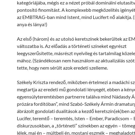
kategóriájába, mégis ez a nézet próbál dominálni elutasí
pontosító finomítást. A komplexebb megközelítés igényét 
az EMBTRAG-ban mind Istent, mind Lucifert nő alakítja. 
anya és lánya!)
Az első (három) és az utolsó keretszínek bekerültek az
változatba is. Az előadás a történeti színeket egyrészt
leegyszerűsítette, másrészt nyelvileg és tartalmilag közel
mához. (Szándékosan nem használom az aktualizálás szót.
tette, hogy nem sérült azok eredeti szelleme.
Székely Kriszta rendező, miközben értelmezi a madáchi sz
megtartja az eredeti mű gondolati lényegét, ebben a kény
egyensúlyteremtésben partnerre találva mind Nádasdy 
prózára fordítóban”, mind Szabó-Székely Ármin dramatur
ábrázolt gondolati dualitások a kezdő keretszín(ek)ben az
Lucifer, teremtő – teremtés, Isten – Ember, Paradicsom –
diskurzusokban, a „történeti” színekben az egyén – tömeg,
lélek, mai én – múltbeli én, mostani eszmék – meghaladot