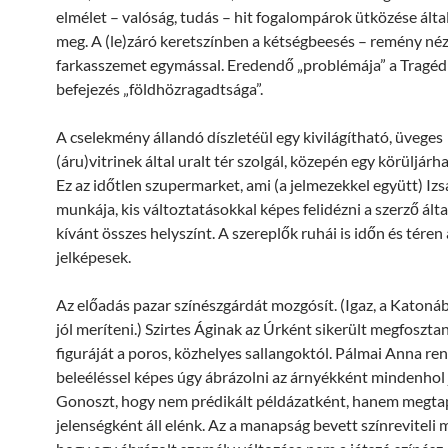
elmélet – valóság, tudás – hit fogalompárok ütközése álta
meg. A (le)záró keretszínben a kétségbeesés – remény né
farkasszemet egymással. Eredendő „problémája” a Tragéd
befejezés „földhözragadtsága”.
A cselekmény állandó díszletéül egy kivilágítható, üveges
(áru)vitrinek által uralt tér szolgál, közepén egy körüljárha
Ez az időtlen szupermarket, ami (a jelmezekkel együtt) Izsá
munkája, kis változtatásokkal képes felidézni a szerző álta
kívánt összes helyszínt. A szereplők ruhái is időn és téren
jelképesek.
Az előadás pazar színészgárdát mozgósít. (Igaz, a Katon
jól meríteni.) Szirtes Áginak az Úrként sikerült megfosztan
figuráját a poros, közhelyes sallangoktól. Pálmai Anna ren
beleéléssel képes úgy ábrázolni az árnyékként mindenhol 
Gonoszt, hogy nem prédikált példázatként, hanem megta
jelenségként áll elénk. Az a manapság bevett színreviteli 