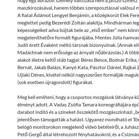
hogy egy ábrázolt személy változása nem a játszó színész
maszkírozásával, hanem többes szereposztással valósul m
A fiatal Ádámot Lengyel Benjámin, a középkorút Elek Fere
meglettet pedig Bezerédi Zoltán alakítja. Mindhárman leg
képességeiket adva bújtak bele az „első ember” nem kön
megjeleníthetőre formált figurájába. Mentes Júlia hamvas
Judit érett Évaként méltó társnak bizonyulnak. (Annak el
Madáchnak nem erőssége az árnyalt nőábrázolás.) A több
alakot életre keltő stáb tagjai: Béres Bence, Bodnár Erika,
Bernát, Jakab Balázs, Kanyó Kata, Pásztor Dániel, Rajkai 
Ujlaki Dénes, kivétel nélkül nagyszerűen formálják maguk
(sok esetben újragondolt) figurákat.
Meg kell említeni, hogy a csoportos mozgások látványa k
élményt adott. A Vadas Zsófia Tamara koreográfiájára épü
darabot indító és a színeket összekötő mozgásszínházi „b
jelentősen támogatták a hatást. Ugyanez mondható el Tö
belógó monitorokon megjelenő videó betéteiről, a Juhász
Pető Gergő által létrehozott fényhatásokról, és a Csizmá