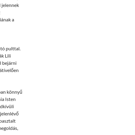
l jelennek
z
iának a
tó pulttal.
k Lili
l bejárni
 átívelően
ában könnyű
ia Isten
dkívüli
jelenlévő
pasztalt
megoldás,