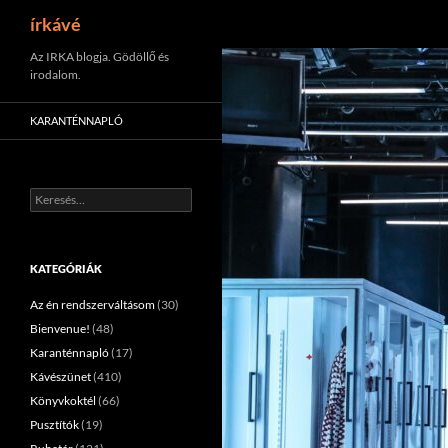
Keresés
írkávé
Tartalomhoz
Az IRKA blogja. Gödöllő és
irodalom.
KARANTÉNNAPLÓ
Keresés:
KATEGÓRIÁK
Az én rendszerváltásom
(30)
Bienvenue!
(48)
Karanténnapló
(17)
Kávészünet
(410)
Könyvkoktél
(66)
Pusztítók
(19)