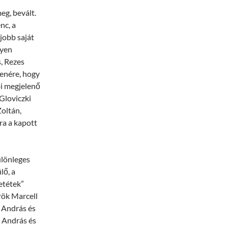
eg, bevált.
nc, a
jobb saját
nyen
, Rezes
lenére, hogy
i megjelenő
 Gloviczki
Zoltán,
ra a kapott
ülönleges
lő, a
etétek”
rök Marcell
 András és
s András és