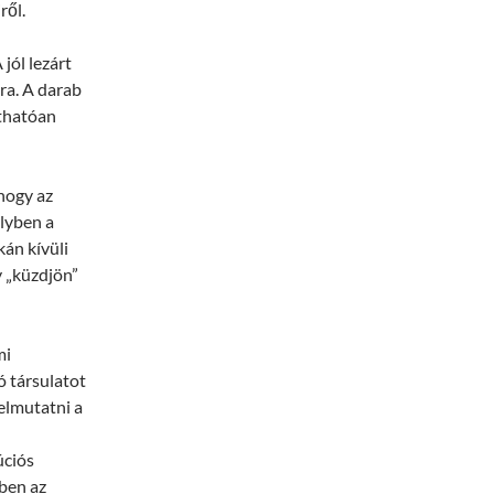
ről.
jól lezárt
ra. A darab
áthatóan
hogy az
lyben a
kán kívüli
y „küzdjön”
mi
ó társulatot
elmutatni a
úciós
bben az