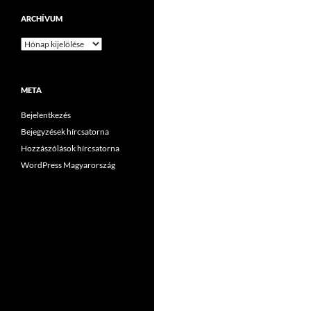
ARCHÍVUM
Archívum
META
Bejelentkezés
Bejegyzések hírcsatorna
Hozzászólások hírcsatorna
WordPress Magyarország