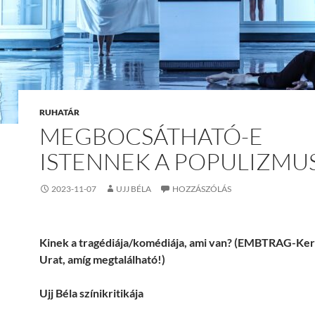
RUHATÁR
MEGBOCSÁTHATÓ-E
ISTENNEK A POPULIZMU
2023-11-07
UJJ BÉLA
HOZZÁSZÓLÁS
Kinek a tragédiája/komédiája, ami van? (EMBTRAG-Ker
Urat, amíg megtalálható!)
Ujj Béla színikritikája