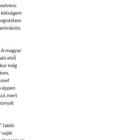
 kedvenc
bb kétségem
 megnéztem
l animációs
. A magyar
aló első
kkor még
ttem.
zsef
n éppen
ul, mert
szonyát
” tabló
 saját