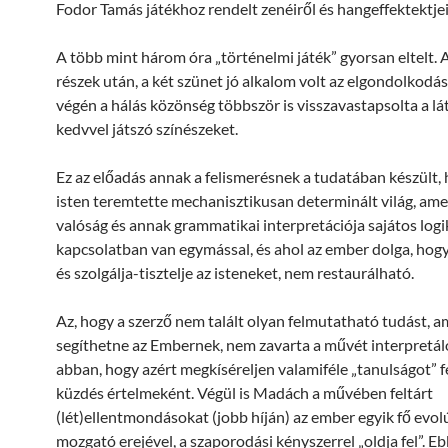
Fodor Tamás játékhoz rendelt zenéiről és hangeffektektjei
A több mint három óra „történelmi játék” gyorsan eltelt. A 
részek után, a két szünet jó alkalom volt az elgondolkodás
végén a hálás közönség többször is visszavastapsolta a l
kedvvel játszó színészeket.
Ez az előadás annak a felismerésnek a tudatában készült, 
isten teremtette mechanisztikusan determinált világ, ame
valóság és annak grammatikai interpretációja sajátos logi
kapcsolatban van egymással, és ahol az ember dolga, hog
és szolgálja-tisztelje az isteneket, nem restaurálható.
Az, hogy a szerző nem talált olyan felmutatható tudást, a
segíthetne az Embernek, nem zavarta a művét interpretál
abban, hogy azért megkíséreljen valamiféle „tanulságot” f
küzdés értelmeként. Végül is Madách a művében feltárt
(lét)ellentmondásokat (jobb híján) az ember egyik fő evol
mozgató erejével, a szaporodási kényszerrel „oldja fel”. E