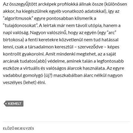
Az összegyűjtött arcképek profilokká állnak össze (különösen
akkor, ha kiegészülnek egyéb vonatkozó adatokkal), így az
“algoritmusok” egyre pontosabban kiismerik a
“tulajdonosokat”. A leírtak már nem távoli utópia, hanem a
napi valóság. Nagyon valószínű, hogy az egyén (egy “arc”
birtokosa) a fenti keretekre közvetlenül nem tud hatással
lenni, csak a társadalmon keresztül – szerveződve – képes
kontrollt gyakorolni. Amit mindenki megtehet, az a saját
arcának tudatos(abb) védelme, aminek talán a legfontosabb
eszköze a virtuális és valóságos álarcok használata. Az egyre
vadabbul gomolygó (új?) maszkabálban álarc nélkül nagyon
veszélyes (lehet) élni.
KIEMELT
Bejegyzések
ELŐZŐ BEJEGYZÉS