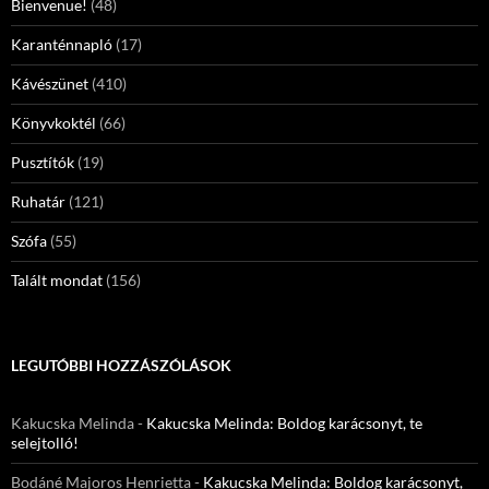
Bienvenue!
(48)
Karanténnapló
(17)
Kávészünet
(410)
Könyvkoktél
(66)
Pusztítók
(19)
Ruhatár
(121)
Szófa
(55)
Talált mondat
(156)
LEGUTÓBBI HOZZÁSZÓLÁSOK
Kakucska Melinda
-
Kakucska Melinda: Boldog karácsonyt, te
selejtolló!
Bodáné Majoros Henrietta
-
Kakucska Melinda: Boldog karácsonyt,