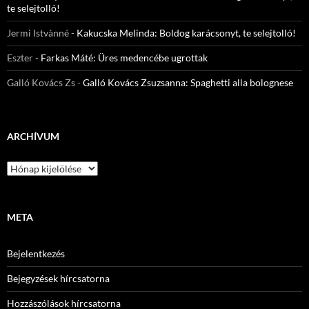
te selejtolló!
Jermi Istvànné
-
Kakucska Melinda: Boldog karácsonyt, te selejtolló!
Eszter
-
Farkas Máté: Üres medencébe ugrottak
Galló Kovács Zs
-
Galló Kovács Zsuzsanna: Spaghetti alla bolognese
ARCHÍVUM
Archívum
META
Bejelentkezés
Bejegyzések hírcsatorna
Hozzászólások hírcsatorna