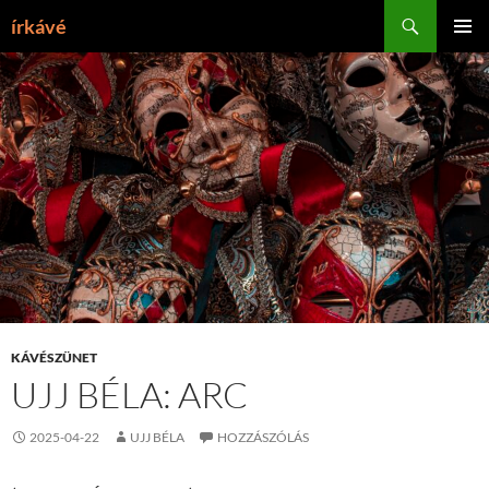
Tartalomhoz
Keresés
írkávé
ELSŐDL
MENÜ
KÁVÉSZÜNET
UJJ BÉLA: ARC
2025-04-22
UJJ BÉLA
HOZZÁSZÓLÁS