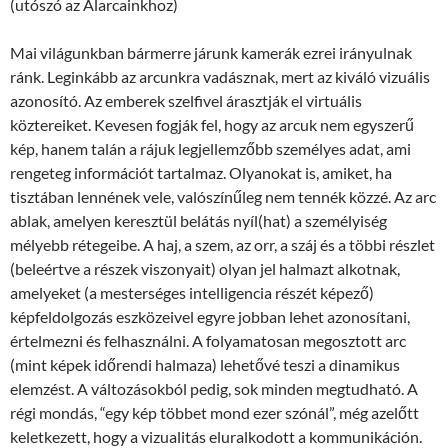
(utószó az Álarcainkhoz)
Mai világunkban bármerre járunk kamerák ezrei irányulnak
ránk. Leginkább az arcunkra vadásznak, mert az kiváló vizuális
azonosító. Az emberek szelfivel árasztják el virtuális
köztereiket. Kevesen fogják fel, hogy az arcuk nem egyszerű
kép, hanem talán a rájuk legjellemzőbb személyes adat, ami
rengeteg információt tartalmaz. Olyanokat is, amiket, ha
tisztában lennének vele, valószínűleg nem tennék közzé. Az arc
ablak, amelyen keresztül belátás nyíl(hat) a személyiség
mélyebb rétegeibe. A haj, a szem, az orr, a száj és a többi részlet
(beleértve a részek viszonyait) olyan jel halmazt alkotnak,
amelyeket (a mesterséges intelligencia részét képező)
képfeldolgozás eszközeivel egyre jobban lehet azonosítani,
értelmezni és felhasználni. A folyamatosan megosztott arc
(mint képek időrendi halmaza) lehetővé teszi a dinamikus
elemzést. A változásokból pedig, sok minden megtudható. A
régi mondás, “egy kép többet mond ezer szónál”, még azelőtt
keletkezett, hogy a vizualitás eluralkodott a kommunikáción.