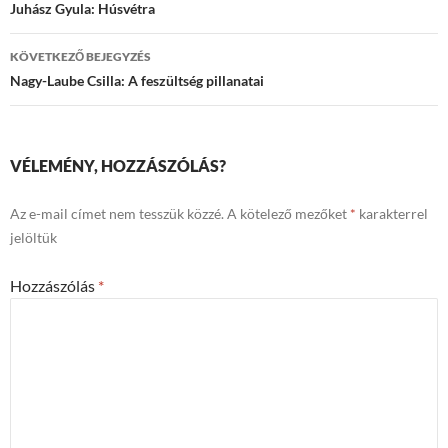
navigációja
Juhász Gyula: Húsvétra
KÖVETKEZŐ BEJEGYZÉS
Nagy-Laube Csilla: A feszültség pillanatai
VÉLEMÉNY, HOZZÁSZÓLÁS?
Az e-mail címet nem tesszük közzé.
A kötelező mezőket
*
karakterrel
jelöltük
Hozzászólás
*