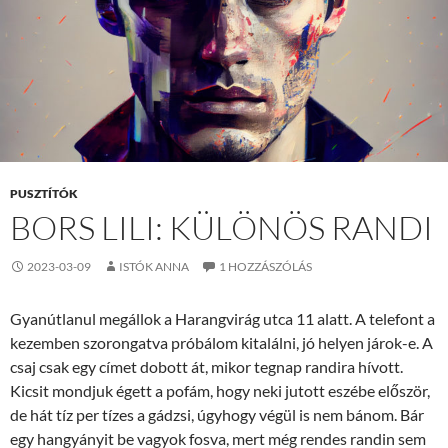
PUSZTÍTÓK
BORS LILI: KÜLÖNÖS RANDI
2023-03-09
ISTÓK ANNA
1 HOZZÁSZÓLÁS
Gyanútlanul megállok a Harangvirág utca 11 alatt. A telefont a
kezemben szorongatva próbálom kitalálni, jó helyen járok-e. A
csaj csak egy címet dobott át, mikor tegnap randira hívott.
Kicsit mondjuk égett a pofám, hogy neki jutott eszébe először,
de hát tíz per tízes a gádzsi, úgyhogy végül is nem bánom. Bár
egy hangyányit be vagyok fosva, mert még rendes randin sem