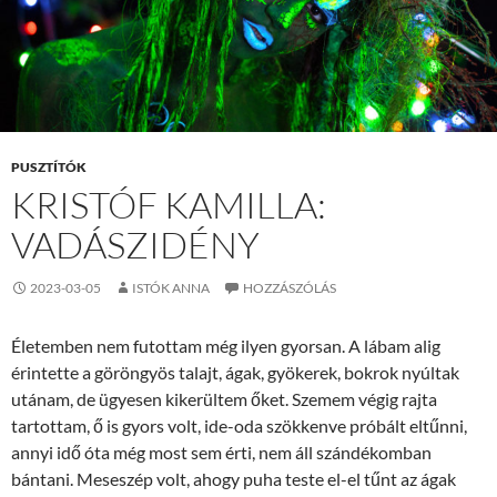
PUSZTÍTÓK
KRISTÓF KAMILLA:
VADÁSZIDÉNY
2023-03-05
ISTÓK ANNA
HOZZÁSZÓLÁS
Életemben nem futottam még ilyen gyorsan. A lábam alig
érintette a göröngyös talajt, ágak, gyökerek, bokrok nyúltak
utánam, de ügyesen kikerültem őket. Szemem végig rajta
tartottam, ő is gyors volt, ide-oda szökkenve próbált eltűnni,
annyi idő óta még most sem érti, nem áll szándékomban
bántani. Meseszép volt, ahogy puha teste el-el tűnt az ágak