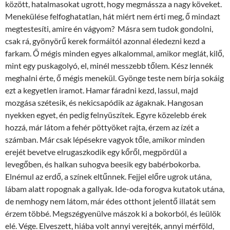
között, hatalmasokat ugrott, hogy megmássza a nagy köveket.
Menekülése felfoghatatlan, hát miért nem érti meg, ő mindazt
megtestesíti, amire én vágyom? Másra sem tudok gondolni,
csak rá, gyönyörű kerek formáitól azonnal éledezni kezd a
farkam. Ő mégis minden egyes alkalommal, amikor meglát, kilő,
mint egy puskagolyó, el, minél messzebb tőlem. Kész lennék
meghalni érte, ő mégis menekül. Gyönge teste nem bírja sokáig
ezt a kegyetlen iramot. Hamar fáradni kezd, lassul, majd
mozgása szétesik, és nekicsapódik az ágaknak. Hangosan
nyekken egyet, én pedig felnyüszítek. Egyre közelebb érek
hozzá, már látom a fehér pöttyöket rajta, érzem az ízét a
számban. Már csak lépésekre vagyok tőle, amikor minden
erejét bevetve elrugaszkodik egy kőről, megpördül a
levegőben, és halkan suhogva beesik egy babérbokorba.
Elnémul az erdő, a színek eltűnnek. Fejjel előre ugrok utána,
lábam alatt ropognak a gallyak. Ide-oda forogva kutatok utána,
de nemhogy nem látom, már édes otthont jelentő illatát sem
érzem többé. Megszégyenülve mászok ki a bokorból, és leülök
elé. Vége. Elveszett, hiába volt annyi verejték, annyi mérföld,