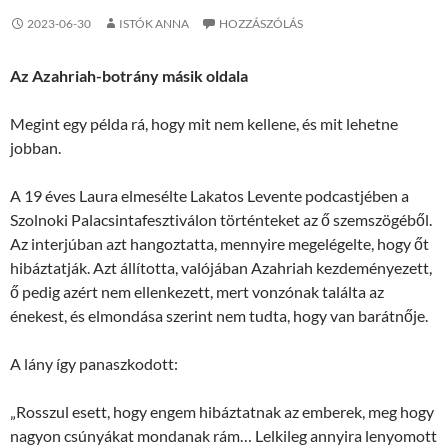
2023-06-30
ISTÓK ANNA
HOZZÁSZÓLÁS
Az Azahriah-botrány másik oldala
Megint egy példa rá, hogy mit nem kellene, és mit lehetne
jobban.
A 19 éves Laura elmesélte Lakatos Levente podcastjében a
Szolnoki Palacsintafesztiválon történteket az ő szemszögéből.
Az interjúban azt hangoztatta, mennyire megelégelte, hogy őt
hibáztatják. Azt állította, valójában Azahriah kezdeményezett,
ő pedig azért nem ellenkezett, mert vonzónak találta az
énekest, és elmondása szerint nem tudta, hogy van barátnője.
A lány így panaszkodott:
„Rosszul esett, hogy engem hibáztatnak az emberek, meg hogy
nagyon csúnyákat mondanak rám… Lelkileg annyira lenyomott