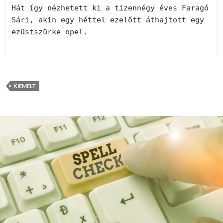
Hát így nézhetett ki a tizennégy éves Faragó 
Sári, akin egy héttel ezelőtt áthajtott egy 
ezüstszürke opel.

KIEMELT