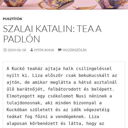
PUSZTÍTÓK
SZALAI KATALIN: TEA A
PADLÓN
2024-06-18
ISTÓK ANNA
HOZZÁSZÓLÁS
A Kuckó teaház ajtaja halk csilingeléssel 
nyílt ki. Liza először csak bekukucskált az 
ajtón, de amikor meglátta a hátsó asztalnál 
ülő barátnőjét, felbátorodott és belépett. 
Elmotyogott egy csókolomot Nusi néninek a 
tulajdonosnak, aki minden bizonnyal a 
Kuckóban született és az idők végezetéig 
teákat fog főzni a vendégeknek. Liza 
alaposan körbenézett és látta, hogy az 