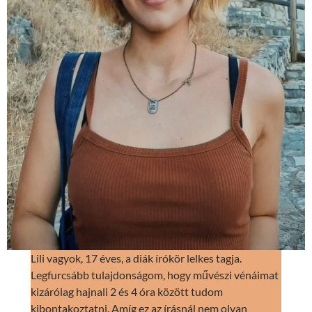
Lili vagyok, 17 éves, a diák írókör lelkes tagja.
Legfurcsább tulajdonságom, hogy művészi vénáimat
kizárólag hajnali 2 és 4 óra között tudom
kibontakoztatni. Amíg ez az írásnál nem olyan