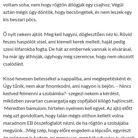
voltam soha, nem hogy rögtön átlógjak egy csajhoz. Végül
aztán mégis úgy döntök, hogy becsöngetek, és nem leszek egy
kis beszari pöcs.
Ő nyit nekem ajtót. Meg kell hagyni, döglesztően néz ki. Rövid
feszes haspólót visel, ami kiemeli kerek melleit, haját pedig
szexi lófarokba fogta. De hát az embernek vannak is elvárásai,
ha már így áthívják, úgyhogy még szerencse, hogy nem okozott
csalódást.
Kissé hevesen betessékel a nappaliba, ami meglepetésként ér.
Úgy tűnik, nem akar finomkodni, ami nagyon is bejön. – Nincs
kedved felmenni a szobámba?- szegezi nekem a kérdést,
miközben zavartan csavargatja egy copfjából kilógó hajtincsét.
Meredten bámulom, hirtelen nyelnem kell egyet. Az ajtó előtt
még azt gondoltam, hogy talán mégis otthon kellett volna
maradnom EB összefoglalót nézni, de ha rögtön a szobájába
megyünk…Még szép, hogy előre engedem a lépcsőn, egyrészt
én még nem is tudom, mi merre van, meg hát udvarias is akarok