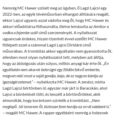
Nemrég MC Hawer szólalt meg az ügyben, ő Lagzi Lajcsi egy
2022-ben, az egyik tévéműsorban elhangzó állítására reagált,
ekkor Lajcsi ugyanis azzal vádolta meg őt, hogy MC Hawer és
akkori előadótársa fölhasználta, illetve lemásolta az
Amikor a
vodka a fejembe száll
című szerzeményét. A nyilatkozat
ugyancsak érdekes, hiszen tizenhét évvel ezelőtt MC Hawer
föllépett ezzel a számmal Lagzi Lajcsi Diridáré című
műsorában. A trombitás akkor egyáltalán nem gyanúsította őt,
ellenben most olyan nyilatkozatot tett, melyben azt állítja,
hogy az átdolgozás után súlyos, milliós anyagi kár érte őt.
„Én
egyáltalán nem akarok belerúgni egy földön fekvő emberbe,
megvan neki most a saját gondja, baja, de ez nagyon bántja az
igazságérzetemet.”
– nyilatkozta MC Hawer. A zenész, mióta
Lagzi Lajcsi börtönben ül, egyszer már járt is Baracskán, ahol
Lajcsi a büntetését tölti, és beszélt a börtönőrökkel, akik
elmondták, hogy korántsem szívlelik a trombitást. „
Nem
meglepő. Jól ismerem őt, biztosan fenn hordja az orrát odabent is.”
– reagált MC Hawer. A rapper egyébként nemrég a Indexnek