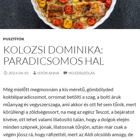
PUSZTÍTÓK
KOLOZSI DOMINIKA:
PARADICSOMOS HAL
2023-04-10
ISTÓK ANNA
HOZZÁSZÓLÁS
Még mielőtt megmosnám a kis méretű, gömbölyded
koktélparadicsomot, orromat betölti a szag, a bolti áruk
műanyag és vegyszerszaga, ami akkor és ott fel sem tűnik, mert
körüllengi a zöldségessort, na meg az egész Tescot, a bejáratot
kivéve, ott lehet valami illatosító talán, hogy a dolgok elején
minden szépnek, jónak, illatosnak tűnjön, aztán már csak a
végén jössz rá, hogy ráfizettél, mert az Aldi olcsóbb amúgy, de