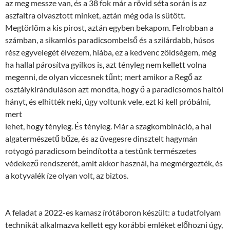
az meg messze van, és a 38 fok már a rövid séta során is az
aszfaltra olvasztott minket, aztán még oda is sütött.
Megtörlöm a kis pirost, aztán egyben bekapom. Felrobban a
számban, a sikamlós paradicsombelső és a szilárdabb, húsos
rész egyvelegét élvezem, hiába, ez a kedvenc zöldségem, még
ha hallal párosítva gyilkos is, azt tényleg nem kellett volna
megenni, de olyan viccesnek tűnt; mert amikor a Regő az
osztálykiránduláson azt mondta, hogy ő a paradicsomos haltól
hányt, és elhitték neki, úgy voltunk vele, ezt ki kell próbálni,
mert
lehet, hogy tényleg. És tényleg. Már a szagkombináció, a hal
algatermészetű bűze, és az üvegesre dinsztelt hagymán
rotyogó paradicsom beindította a testünk természetes
védekező rendszerét, amit akkor használ, ha megmérgezték, és
a kotyvalék íze olyan volt, az biztos.
A feladat a 2022-es kamasz írótáboron készült: a tudatfolyam
technikát alkalmazva kellett egy korábbi emléket előhozni úgy,