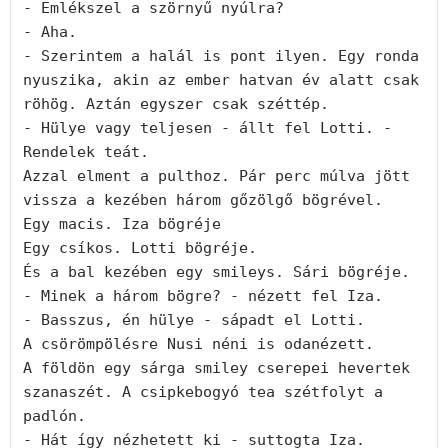
- Emlékszel a szörnyű nyúlra?

- Aha.

- Szerintem a halál is pont ilyen. Egy ronda 
nyuszika, akin az ember hatvan év alatt csak 
röhög. Aztán egyszer csak széttép. 

- Hülye vagy teljesen - állt fel Lotti. - 
Rendelek teát. 

Azzal elment a pulthoz. Pár perc múlva jött 
vissza a kezében három gőzölgő bögrével. 

Egy macis. Iza bögréje

Egy csíkos. Lotti bögréje.

És a bal kezében egy smileys. Sári bögréje. 

- Minek a három bögre? - nézett fel Iza.

- Basszus, én hülye - sápadt el Lotti.

A csörömpölésre Nusi néni is odanézett. 

A földön egy sárga smiley cserepei hevertek 
szanaszét. A csipkebogyó tea szétfolyt a 
padlón.

- Hát így nézhetett ki - suttogta Iza.
