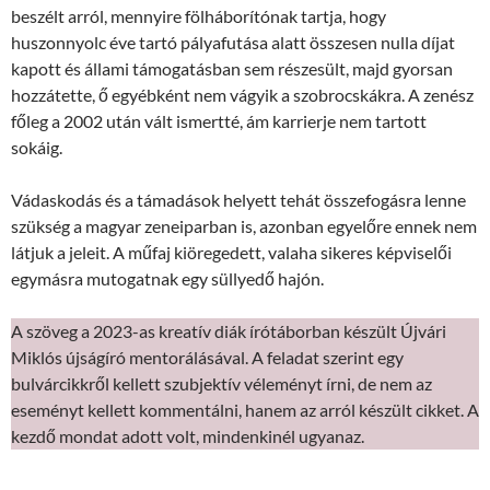
beszélt arról, mennyire fölháborítónak tartja, hogy
huszonnyolc éve tartó pályafutása alatt összesen nulla díjat
kapott és állami támogatásban sem részesült, majd gyorsan
hozzátette, ő egyébként nem vágyik a szobrocskákra. A zenész
főleg a 2002 után vált ismertté, ám karrierje nem tartott
sokáig.
Vádaskodás és a támadások helyett tehát összefogásra lenne
szükség a magyar zeneiparban is, azonban egyelőre ennek nem
látjuk a jeleit. A műfaj kiöregedett, valaha sikeres képviselői
egymásra mutogatnak egy süllyedő hajón.
A szöveg a 2023-as kreatív diák írótáborban készült Újvári
Miklós újságíró mentorálásával. A feladat szerint egy
bulvárcikkről kellett szubjektív véleményt írni, de nem az
eseményt kellett kommentálni, hanem az arról készült cikket. A
kezdő mondat adott volt, mindenkinél ugyanaz.