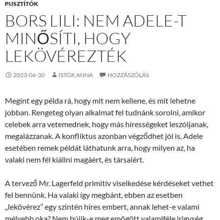
PUSZTÍTÓK
BORS LILI: NEM ADELE-T
MINŐSÍTI, HOGY
LEKÖVÉREZTÉK
2023-06-30
ISTÓK ANNA
HOZZÁSZÓLÁS
Megint egy példa rá, hogy mit nem kellene, és mit lehetne
jobban. Rengeteg olyan alkalmat fel tudnánk sorolni, amikor
celebek arra vetemednek, hogy más hírességeket leszóljanak,
megalázzanak. A konfliktus azonban végződhet jól is, Adele
esetében remek példát láthatunk arra, hogy milyen az, ha
valaki nem fél kiállni magáért, és társaiért.
A tervező Mr. Lagerfeld primitív viselkedése kérdéseket vethet
fel bennünk. Ha valaki így megbánt, ebben az esetben
,,lekövérez” egy szintén híres embert, annak lehet-e valami
mélyebb oka? Nem bújik-e meg emögött valamiféle irigység,