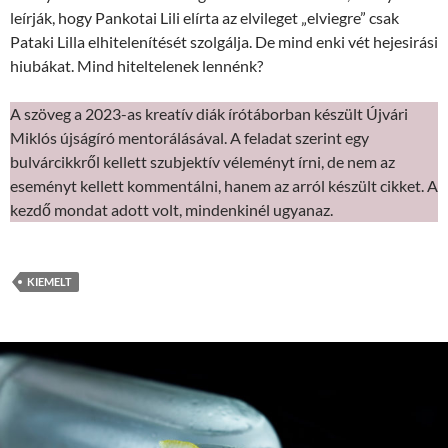
leírják, hogy Pankotai Lili elírta az elvileget „elviegre” csak
Pataki Lilla elhitelenítését szolgálja. De mind enki vét hejesirási
hiubákat. Mind hiteltelenek lennénk?
A szöveg a 2023-as kreatív diák írótáborban készült Újvári
Miklós újságíró mentorálásával. A feladat szerint egy
bulvárcikkről kellett szubjektív véleményt írni, de nem az
eseményt kellett kommentálni, hanem az arról készült cikket. A
kezdő mondat adott volt, mindenkinél ugyanaz.
KIEMELT