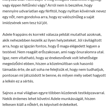
vagy éppen feltűnési vágy? Arról nem is beszélve, hogy
mennyire udvariatlan egy férfitól, hogy nyíltan kövérnek nevez
egy nőt, nem gondolva arra, hogy ez valószínűleg a saját
imidzsének sem tesz túl jót.
Adele frappáns és korrekt válasza példát mutathat azoknak,
akik nehezebben kezelik az ilyen helyzeteket. Jól rávilágított
arra, hogy az igazán fontos, hogy ő maga elégedett legyen a
testével. Nem reagált erőszakosan, ami nagy önuralomra utal.
Igaz, nem vitatható, hogy az énekesnőnek volt lehetősége
megedződni ebben, hiszen a közelmúltban sok hasonló
támadás érte, de azt soha ne felejtsük el, hogy nem tudhatjuk,
pontosan mi játszódott le benne, és milyen mély sebet hagyott
a lelkén ez a sértés.
Sajnos a mai világban egyre többen küzdenek testképzavarral.
Nekik érdemes lehet követni Adele munkásságát, hiszen
lelkesen kiáll a nőkért, és képviseli érdekeiket.