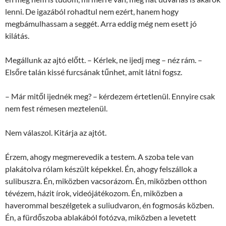
lenni. De igazából rohadtul nem ezért, hanem hogy
megbámulhassam a seggét. Arra eddig még nem esett jó
kilátás.
Megállunk az ajtó előtt. – Kérlek, ne ijedj meg – néz rám. –
Elsőre talán kissé furcsának tűnhet, amit látni fogsz.
– Már mitől ijednék meg? – kérdezem értetlenül. Ennyire csak
nem fest rémesen meztelenül.
Nem válaszol. Kitárja az ajtót.
Érzem, ahogy megmerevedik a testem. A szoba tele van
plakátolva rólam készült képekkel. Én, ahogy felszállok a
sulibuszra. Én, miközben vacsorázom. Én, miközben otthon
tévézem, házit írok, videójátékozom. Én, miközben a
haverommal beszélgetek a suliudvaron, én fogmosás közben.
Én, a fürdőszoba ablakából fotózva, miközben a levetett