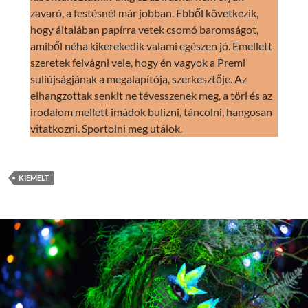
zavaró, a festésnél már jobban. Ebből következik,
hogy általában papírra vetek csomó baromságot,
amiből néha kikerekedik valami egészen jó. Emellett
szeretek felvágni vele, hogy én vagyok a Premi
suliújságjának a megalapítója, szerkesztője. Az
elhangzottak senkit ne tévesszenek meg, a töri és az
irodalom mellett imádok bulizni, táncolni, hangosan
vitatkozni. Sportolni meg utálok.
KIEMELT