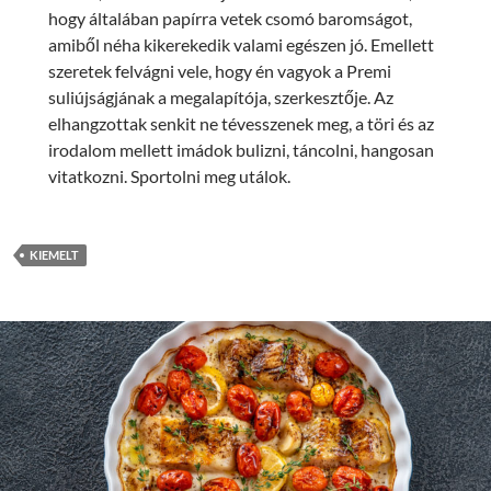
hogy általában papírra vetek csomó baromságot,
amiből néha kikerekedik valami egészen jó. Emellett
szeretek felvágni vele, hogy én vagyok a Premi
suliújságjának a megalapítója, szerkesztője. Az
elhangzottak senkit ne tévesszenek meg, a töri és az
irodalom mellett imádok bulizni, táncolni, hangosan
vitatkozni. Sportolni meg utálok.
KIEMELT