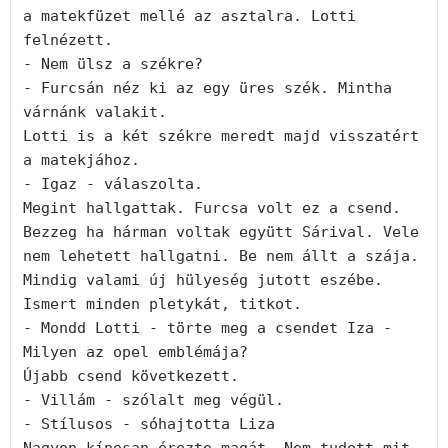
a matekfüzet mellé az asztalra. Lotti 
felnézett.

- Nem ülsz a székre?

- Furcsán néz ki az egy üres szék. Mintha 
várnánk valakit.

Lotti is a két székre meredt majd visszatért 
a matekjához. 

- Igaz - válaszolta.

Megint hallgattak. Furcsa volt ez a csend. 
Bezzeg ha hárman voltak együtt Sárival. Vele 
nem lehetett hallgatni. Be nem állt a szája. 
Mindig valami új hülyeség jutott eszébe. 
Ismert minden pletykát, titkot. 

- Mondd Lotti - törte meg a csendet Iza - 
Milyen az opel emblémája?

Újabb csend következett. 

- Villám - szólalt meg végül. 

- Stílusos - sóhajtotta Liza
