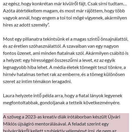
az egész, hogy konkrétan már kívülről fájt. Csak sírni tudtam…
Azóta átértékeltem magam, és most már rájöttem, hogy több
vagyok annál, hogy engem a toi toi mögé vigyenek, akármilyen
híres az adott személy”.
Most egy pillanatra tekintsünk el a magas szintű önsajnálattól,
és az éretlen szóhasználattól. A szavaiban van egy nagyon
fontos üzenet, ami minden fiatalnak szól. Akármilyen csábító is
a helyzet: egy hírességgel összeszűrni a levet, ez az egyik
legnagyobb hiba lehet. A média életek tömegét teszi tönkre, a
hírnév hatalmas terhet rak az emberre, és a tömeg különösen
szeret az intim témákon leragadni.
Laura helyzete intő példa arra, hogy a fiatal lányok legyenek
megfontoltabbak, gondoljanak a tetteik következményére.
A szöveg a 2023-as kreatív diák írótáborban készült Újvári
Miklós újságíró mentorálásával. A feladat szerint egy
bulvárcikkről kellett szubjektív véleményt írni, de nem az