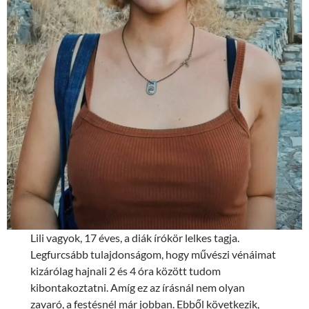
Lili vagyok, 17 éves, a diák írókör lelkes tagja.
Legfurcsább tulajdonságom, hogy művészi vénáimat
kizárólag hajnali 2 és 4 óra között tudom
kibontakoztatni. Amíg ez az írásnál nem olyan
zavaró, a festésnél már jobban. Ebből következik,