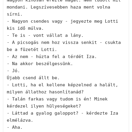
Nagyon kínosan érezte magát. Nem tudott mit 
mondani. Legszívesebben haza ment volna 
sírni.

- Nagyon csendes vagy - jegyezte meg Lotti 
kis idő múlva.

- Te is - vont vállat a lány.

- A picsogás nem hoz vissza senkit - csukta 
be a füzetét Lotti.

- Az nem - húzta fel a térdét Iza.

- Na akkor beszélgessünk.

- Jó.

Újabb csend állt be.

- Lotti, ha el kellene képzelned a halált, 
milyen állathoz hasonlítanád?

- Talán farkas vagy tudom is én! Minek 
kérdezel ilyen hülyeségeket?

- Láttad a gyalog galoppot? - kérdezte Iza 
elmélázva.

- Aha.
