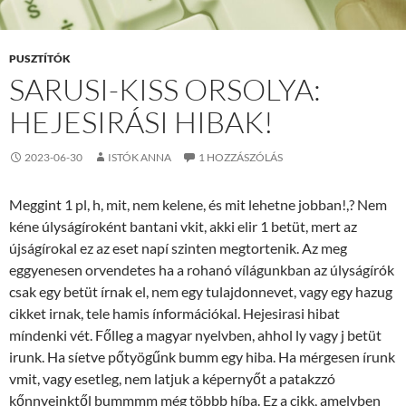
PUSZTÍTÓK
SARUSI-KISS ORSOLYA:
HEJESIRÁSI HIBAK!
2023-06-30
ISTÓK ANNA
1 HOZZÁSZÓLÁS
Meggint 1 pl, h, mit, nem kelene, és mit lehetne jobban!,? Nem
kéne úlyságíroként bantani vkit, akki elir 1 betüt, mert az
újságírokal ez az eset napí szinten megtortenik. Az meg
eggyenesen orvendetes ha a rohanó vílágunkban az úlyságírók
csak egy betüt írnak el, nem egy tulajdonnevet, vagy egy hazug
cikket irnak, tele hamis ínformációkal. Hejesirasi hibat
míndenki vét. Főlleg a magyar nyelvben, ahhol ly vagy j betüt
irunk. Ha síetve pőtyögűnk bumm egy hiba. Ha mérgesen írunk
vmit, vagy esetleg, nem latjuk a képernyőt a patakzzó
kőnnyeinktől bummmm még többb híba. Ez a cikk, amelyben