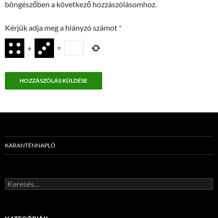
böngészőben a következő hozzászólásomhoz.
Kérjük adja meg a hiányzó számot
*
+
=
KARANTÉNNAPLÓ
Keresés: