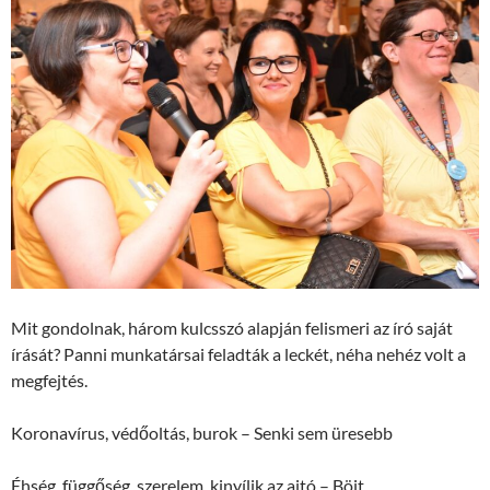
Mit gondolnak, három kulcsszó alapján felismeri az író saját
írását? Panni munkatársai feladták a leckét, néha nehéz volt a
megfejtés.
Koronavírus, védőoltás, burok – Senki sem üresebb
Éhség, függőség, szerelem, kinyílik az ajtó – Böjt