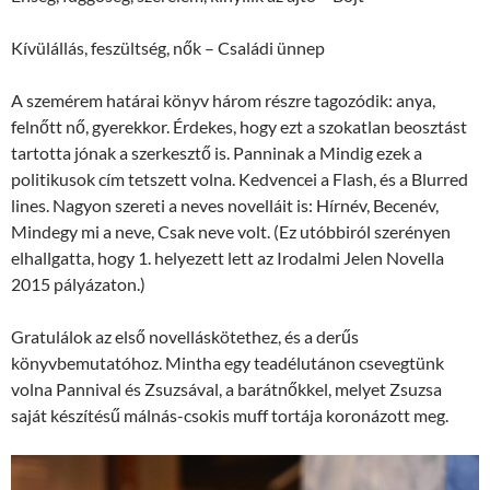
Kívülállás, feszültség, nők – Családi ünnep
A szemérem határai könyv három részre tagozódik: anya,
felnőtt nő, gyerekkor. Érdekes, hogy ezt a szokatlan beosztást
tartotta jónak a szerkesztő is. Panninak a Mindig ezek a
politikusok cím tetszett volna. Kedvencei a Flash, és a Blurred
lines. Nagyon szereti a neves novelláit is: Hírnév, Becenév,
Mindegy mi a neve, Csak neve volt. (Ez utóbbiról szerényen
elhallgatta, hogy 1. helyezett lett az Irodalmi Jelen Novella
2015 pályázaton.)
Gratulálok az első novelláskötethez, és a derűs
könyvbemutatóhoz. Mintha egy teadélutánon csevegtünk
volna Pannival és Zsuzsával, a barátnőkkel, melyet Zsuzsa
saját készítésű málnás-csokis muff tortája koronázott meg.