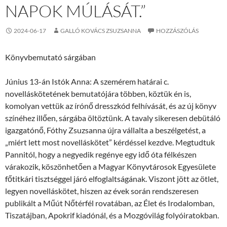
NAPOK MÚLÁSÁT.”
2024-06-17
GALLÓ KOVÁCS ZSUZSANNA
HOZZÁSZÓLÁS
Könyvbemutató sárgában
Június 13-án Istók Anna: A szemérem határai c.
novelláskötetének bemutatójára többen, köztük én is,
komolyan vettük az írónő dresszkód felhívását, és az új könyv
színéhez illően, sárgába öltöztünk. A tavaly sikeresen debütáló
igazgatónő, Fóthy Zsuzsanna újra vállalta a beszélgetést, a
„miért lett most novelláskötet” kérdéssel kezdve. Megtudtuk
Pannitól, hogy a negyedik regénye egy idő óta félkészen
várakozik, köszönhetően a Magyar Könyvtárosok Egyesülete
főtitkári tisztséggel járó elfoglaltságának. Viszont jött az ötlet,
legyen novelláskötet, hiszen az évek során rendszeresen
publikált a Műút Nőtérfél rovatában, az Élet és Irodalomban,
Tiszatájban, Apokrif kiadónál, és a Mozgóvilág folyóiratokban.