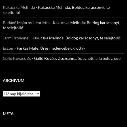
Kakucska Melinda
-
Kakucska Melinda: Boldog karácsonyt, te
selejtolló!
Bodáné Majoros Henrietta
-
Kakucska Melinda: Boldog karácsonyt,
te selejtolló!
Jermi Istvànné
-
Kakucska Melinda: Boldog karácsonyt, te selejtolló!
Eszter
-
Farkas Máté: Üres medencébe ugrottak
Galló Kovács Zs
-
Galló Kovács Zsuzsanna: Spaghetti alla bolognese
ARCHÍVUM
Archívum
META