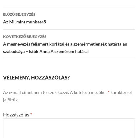
Bejegyzések
ELŐZŐ BEJEGYZÉS
navigációja
Az MI, mint munkaerő
KÖVETKEZŐ BEJEGYZÉS
A megnevezés felismert korlátai és a szemérmetlenség határtalan
szabadsága – Istók Anna A szemérem határai
VÉLEMÉNY, HOZZÁSZÓLÁS?
Az e-mail címet nem tesszük közzé.
A kötelező mezőket
*
karakterrel
jelöltük
Hozzászólás
*