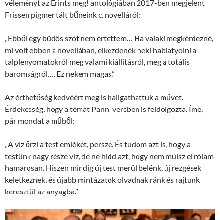
véleményt az Érints meg! antológiában 2017-ben megjelent
Frissen pigmentált bűneink c. novelláról:
„Ebből egy büdös szót nem értettem… Ha valaki megkérdezné,
mi volt ebben a novellában, elkezdenék neki hablatyolni a
talplenyomatokról meg valami kiállításról, meg a totális
baromságról…. Ez nekem magas.”
Az érthetőség kedvéért meg is hallgathattuk a művet.
Érdekesség, hogy a témát Panni versben is feldolgozta. Íme,
pár mondat a műből:
„A víz őrzi a test emlékét, persze. És tudom azt is, hogy a
testünk nagy része víz, de ne hidd azt, hogy nem múlsz el rólam
hamarosan. Hiszen mindig új test merül belénk, új rezgések
keletkeznek, és újabb mintázatok olvadnak ránk és rajtunk
keresztül az anyagba.”