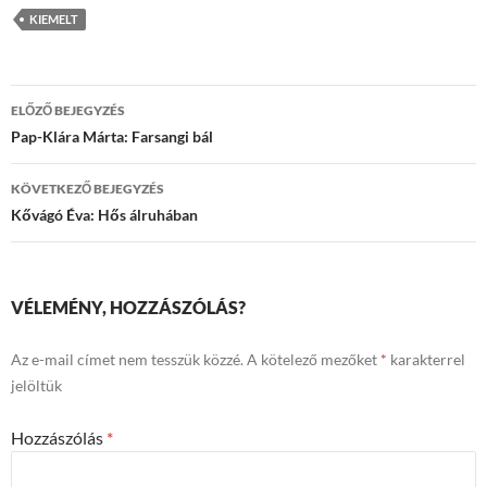
KIEMELT
Bejegyzések
ELŐZŐ BEJEGYZÉS
navigációja
Pap-Klára Márta: Farsangi bál
KÖVETKEZŐ BEJEGYZÉS
Kővágó Éva: Hős álruhában
VÉLEMÉNY, HOZZÁSZÓLÁS?
Az e-mail címet nem tesszük közzé.
A kötelező mezőket
*
karakterrel
jelöltük
Hozzászólás
*