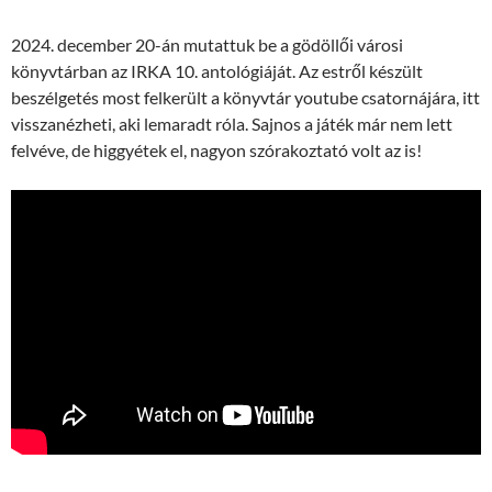
2024. december 20-án mutattuk be a gödöllői városi
könyvtárban az IRKA 10. antológiáját. Az estről készült
beszélgetés most felkerült a könyvtár youtube csatornájára, itt
visszanézheti, aki lemaradt róla. Sajnos a játék már nem lett
felvéve, de higgyétek el, nagyon szórakoztató volt az is!