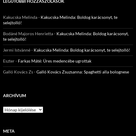
LEGUTÓBBI HOZZÁSZÓLÁSOK
Kakucska Melinda
-
Kakucska Melinda: Boldog karácsonyt, te
selejtolló!
Bodáné Majoros Henrietta
-
Kakucska Melinda: Boldog karácsonyt,
te selejtolló!
Jermi Istvànné
-
Kakucska Melinda: Boldog karácsonyt, te selejtolló!
Eszter
-
Farkas Máté: Üres medencébe ugrottak
Galló Kovács Zs
-
Galló Kovács Zsuzsanna: Spaghetti alla bolognese
ARCHÍVUM
Archívum
META