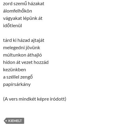
zord szemű házakat
álomfelhőkön
vágyakat lépünk át
időtlenül
tárd ki házad ajtaját
melegedni jövünk
múltunkon áthajló
hídon át vezet hozzád
kezünkben
a széllel zengő
papírsárkány
(A vers mindkét képre íródott)
KIEMELT