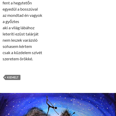
fent a hegytetőn
egyedül a bosszúval
az mondtad én vagyok
a győztes
aki a világ lábához
leteríti ezüst talárját
nem leszek varázsló
sohasem kértem
csak a küzdelem szívét
szeretem örökké.
KIEMELT