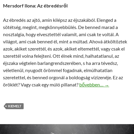
Mersdorf Ilona: Az ébredésről
Az ébredés az ajtó, amin kilépsz az éjszakából. Elenged a
sötétség, megint, megkönnyebbülés. De benned marad a
nosztalgia, hogy elvesztettél valamit, ami csak te voltál. A
világot, ami csak benned él, mint a múltad. Ahová átköltöztek
azok, akiket szerettél, és azok, akiket eltemettél, vagy csak el
szerettél volna felejteni. Ott élnek mind, halhatatlanul, az
éjszaka végtelen barlangrendszerében, s ha arra tévedsz,
véletlenül, nyugodt örömmel fogadnak, elmúlhatatlan
szeretettel, és benned orgonál a boldogság vízizenéje. Ez az
Mersdorf Ilona: Az ébredés
öröklét? Vagy csak egy múló pillanat?
bővebben…
→
KIEMELT