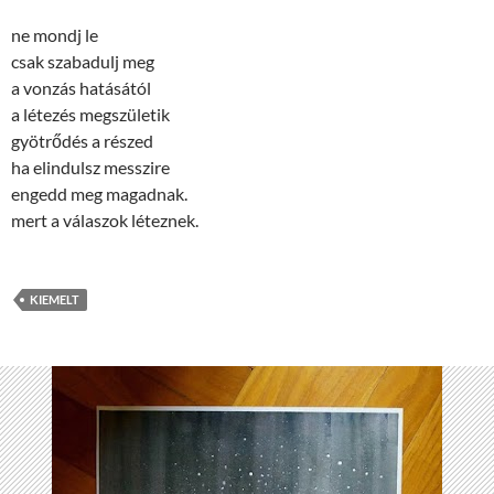
ne mondj le
csak szabadulj meg
a vonzás hatásától
a létezés megszületik
gyötrődés a részed
ha elindulsz messzire
engedd meg magadnak.
mert a válaszok léteznek.
KIEMELT