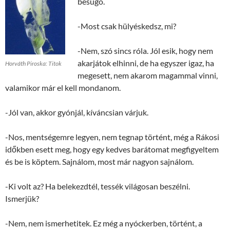
besúgó.
-Most csak hülyéskedsz, mi?
-Nem, szó sincs róla. Jól esik, hogy nem
akarjátok elhinni, de ha egyszer igaz, ha
Horváth Piroska: Titok
megesett, nem akarom magammal vinni,
valamikor már el kell mondanom.
-Jól van, akkor gyónjál, kíváncsian várjuk.
-Nos, mentségemre legyen, nem tegnap történt, még a Rákosi
időkben esett meg, hogy egy kedves barátomat megfigyeltem
és be is köptem. Sajnálom, most már nagyon sajnálom.
-Ki volt az? Ha belekezdtél, tessék világosan beszélni.
Ismerjük?
-Nem, nem ismerhetitek. Ez még a nyóckerben, történt, a