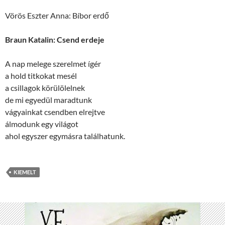
Vörös Eszter Anna: Bíbor erdő
Braun Katalin: Csend erdeje
A nap melege szerelmet ígér
a hold titkokat mesél
a csillagok körülölelnek
de mi egyedül maradtunk
vágyainkat csendben elrejtve
álmodunk egy világot
ahol egyszer egymásra találhatunk.
KIEMELT