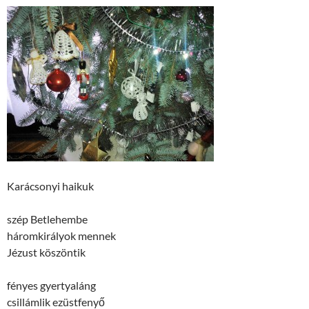
Karácsonyi haikuk
szép Betlehembe
háromkirályok mennek
Jézust köszöntik
fényes gyertyaláng
csillámlik ezüstfenyő