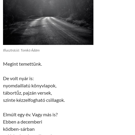
Illusztráció: Tomkó Ádám
Megint temettünk.
De volt nyár is:
nyomdaillatú könyvlapok,
tábortűz, pajzán versek,
szinte kézzelfogható csillagok.
Elmúlt egy év. Vagy más is?
Ebben a decemberi
ködben-sárban