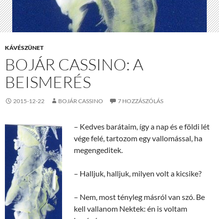
KÁVÉSZÜNET
BOJÁR CASSINO: A
BEISMERÉS
2015-12-22
BOJÁR CASSINO
7 HOZZÁSZÓLÁS
– Kedves barátaim, így a nap és e földi lét
vége felé, tartozom egy vallomással, ha
megengeditek.
– Halljuk, halljuk, milyen volt a kicsike?
– Nem, most tényleg másról van szó. Be
kell vallanom Nektek: én is voltam