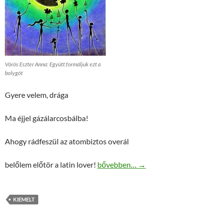
Vörös Eszter Anna: Együtt formáljuk ezt a
bolygót
Gyere velem, drága
Ma éjjel gázálarcosbálba!
Ahogy rádfeszül az atombiztos overál
Sütő Fanni: Posztapokaliptikus tan
belőlem előtör a latin lover!
bővebben…
→
KIEMELT