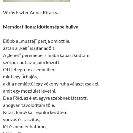
Vörös Eszter Anna: Kitartva
Mersdorf Ilona: Időtlenségbe hullva
Előbb a „muszáj” partja omlott le,
aztán a „kell” is utánadőlt.
A „lehet” peremébe is hiába kapaszkodtam,
szétporladt az ujjaim között.
Ott lebegtem a semmiben,
mint egy űrhajós,
akit a nemléttől egy vékony ruha választ csak el,
amit egy mozdulat levetni.
De a Föld, az élet, egyre szebbnek látszott,
ahogyan távolodtam tőle.
Kitárt karokkal repülni kezdtem
vonzás és taszítás,
lét és nemlét határán,