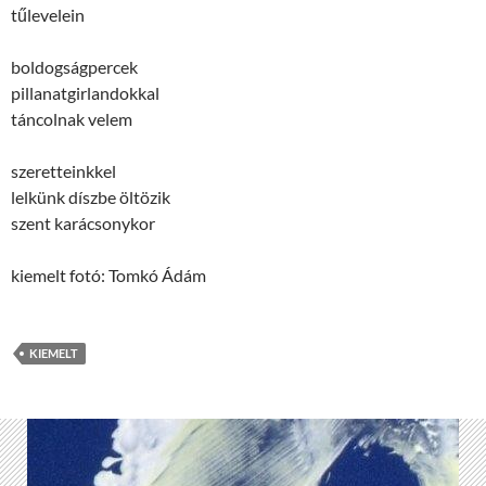
tűlevelein
boldogságpercek
pillanatgirlandokkal
táncolnak velem
szeretteinkkel
lelkünk díszbe öltözik
szent karácsonykor
kiemelt fotó: Tomkó Ádám
KIEMELT