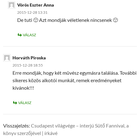
Vörös Eszter Anna
2015-12-28 13:31
De tuti 🙂 Azt mondják véletlenek nincsenek 🙂
VÁLASZ
Horváth Piroska
2015-12-28 18:55
Erre mondják, hogy két müvész egymásra találása. További
sikeres közös alkotói munkát, remek eredményeket
kívánok!!!
VÁLASZ
Visszajelzés:
Csudapest világvége – interjú Sütő Fannival, a
könyv szerzőjével | írkávé