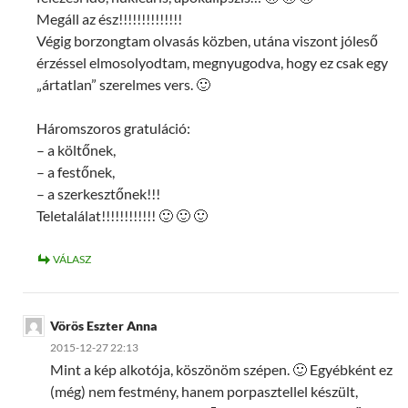
Megáll az ész!!!!!!!!!!!!!!
Végig borzongtam olvasás közben, utána viszont jóleső
érzéssel elmosolyodtam, megnyugodva, hogy ez csak egy
„ártatlan” szerelmes vers. 🙂
Háromszoros gratuláció:
– a költőnek,
– a festőnek,
– a szerkesztőnek!!!
Teletalálat!!!!!!!!!!!! 🙂 🙂 🙂
VÁLASZ
Vörös Eszter Anna
2015-12-27 22:13
Mint a kép alkotója, köszönöm szépen. 🙂 Egyébként ez
(még) nem festmény, hanem porpasztellel készült,