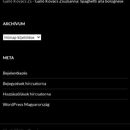
Galló Kovács Zs
-
Galló Kovács Zsuzsanna: Spaghetti alla bolognese
ARCHÍVUM
Archívum
META
Bejelentkezés
Bejegyzések hírcsatorna
Hozzászólások hírcsatorna
WordPress Magyarország