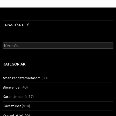
KARANTÉNNAPLÓ
Keresés:
KATEGÓRIÁK
Az én rendszerváltásom
(30)
Bienvenue!
(48)
Karanténnapló
(17)
Kávészünet
(410)
Könyvkoktél
(66)