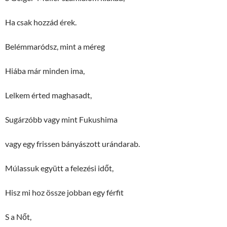
Ha csak hozzád érek.
Belémmaródsz, mint a méreg
Hiába már minden ima,
Lelkem érted maghasadt,
Sugárzóbb vagy mint Fukushima
vagy egy frissen bányászott urándarab.
Múlassuk együtt a felezési időt,
Hisz mi hoz össze jobban egy férfit
S a Nőt,