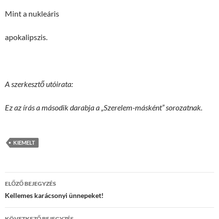
Mint a nukleáris
apokalipszis.
A szerkesztő utóirata:
Ez az írás a második darabja a „Szerelem-másként” sorozatnak.
KIEMELT
Bejegyzések
ELŐZŐ BEJEGYZÉS
navigációja
Kellemes karácsonyi ünnepeket!
KÖVETKEZŐ BEJEGYZÉS