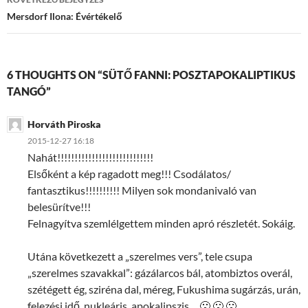
Mersdorf Ilona: Évértékelő
6 THOUGHTS ON “SÜTŐ FANNI: POSZTAPOKALIPTIKUS
TANGÓ”
Horváth Piroska
2015-12-27 16:18
Nahát!!!!!!!!!!!!!!!!!!!!!!!!!!!!
Elsőként a kép ragadott meg!!! Csodálatos/
fantasztikus!!!!!!!!!! Milyen sok mondanivaló van
belesürítve!!!
Felnagyítva szemlélgettem minden apró részletét. Sokáig.
Utána következett a „szerelmes vers”, tele csupa
„szerelmes szavakkal”: gázálarcos bál, atombiztos overál,
szétégett ég, sziréna dal, méreg, Fukushima sugárzás, urán,
felezési idő, nukleáris, apokalipszis… 🙁 🙁 🙁