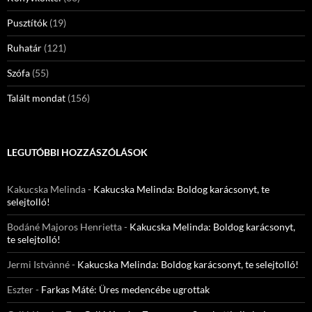
Pusztítók
(19)
Ruhatár
(121)
Szófa
(55)
Talált mondat
(156)
LEGUTÓBBI HOZZÁSZÓLÁSOK
Kakucska Melinda
-
Kakucska Melinda: Boldog karácsonyt, te
selejtolló!
Bodáné Majoros Henrietta
-
Kakucska Melinda: Boldog karácsonyt,
te selejtolló!
Jermi Istvànné
-
Kakucska Melinda: Boldog karácsonyt, te selejtolló!
Eszter
-
Farkas Máté: Üres medencébe ugrottak