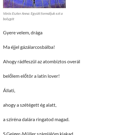
Vörös Eszter Anna: Együtt formáljuk ezt a
bolygót
Gyere velem, drága
Ma éjjel gázálarcosbálba!
Ahogy rádfeszül az atombiztos overál
belőlem előtör a latin lover!
Állati,
ahogy a szétégett ég alatt,
a sziréna dalára ringatod magad.
S Geiger-Müller számlálóm kiakad,