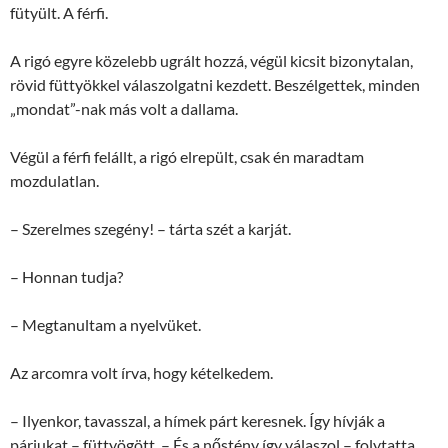
fütyült. A férfi.
A rigó egyre közelebb ugrált hozzá, végül kicsit bizonytalan,
rövid füttyökkel válaszolgatni kezdett. Beszélgettek, minden
„mondat”-nak más volt a dallama.
Végül a férfi felállt, a rigó elrepült, csak én maradtam
mozdulatlan.
– Szerelmes szegény! – tárta szét a karját.
– Honnan tudja?
– Megtanultam a nyelvüket.
Az arcomra volt írva, hogy kételkedem.
– Ilyenkor, tavasszal, a hímek párt keresnek. Így hívják a
párjukat – füttyögött. – És a nőstény így válaszol – folytatta.