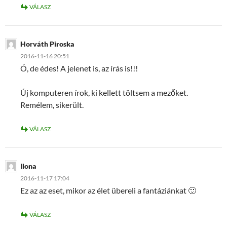
VÁLASZ
Horváth Piroska
2016-11-16 20:51
Ó, de édes! A jelenet is, az írás is!!!
Új komputeren írok, ki kellett töltsem a mezőket.
Remélem, sikerült.
VÁLASZ
Ilona
2016-11-17 17:04
Ez az az eset, mikor az élet übereli a fantáziánkat 🙂
VÁLASZ