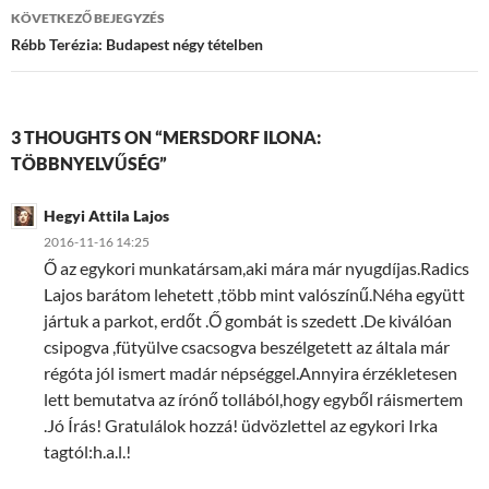
KÖVETKEZŐ BEJEGYZÉS
Rébb Terézia: Budapest négy tételben
3 THOUGHTS ON “MERSDORF ILONA:
TÖBBNYELVŰSÉG”
Hegyi Attila Lajos
2016-11-16 14:25
Ő az egykori munkatársam,aki mára már nyugdíjas.Radics
Lajos barátom lehetett ,több mint valószínű.Néha együtt
jártuk a parkot, erdőt .Ő gombát is szedett .De kiválóan
csipogva ,fütyülve csacsogva beszélgetett az általa már
régóta jól ismert madár népséggel.Annyira érzékletesen
lett bemutatva az írónő tollából,hogy egyből ráismertem
.Jó Írás! Gratulálok hozzá! üdvözlettel az egykori Irka
tagtól:h.a.l.!