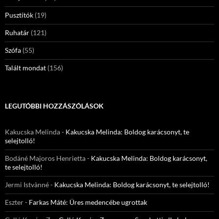
Pusztítók
(19)
Ruhatár
(121)
Szófa
(55)
Talált mondat
(156)
LEGUTÓBBI HOZZÁSZÓLÁSOK
Kakucska Melinda
-
Kakucska Melinda: Boldog karácsonyt, te
selejtolló!
Bodáné Majoros Henrietta
-
Kakucska Melinda: Boldog karácsonyt,
te selejtolló!
Jermi Istvànné
-
Kakucska Melinda: Boldog karácsonyt, te selejtolló!
Eszter
-
Farkas Máté: Üres medencébe ugrottak