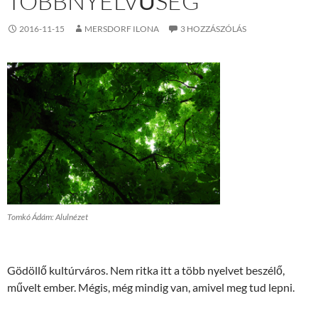
TÖBBNYELVŰSÉG
2016-11-15
MERSDORF ILONA
3 HOZZÁSZÓLÁS
Tomkó Ádám: Alulnézet
Gödöllő kultúrváros. Nem ritka itt a több nyelvet beszélő,
művelt ember. Mégis, még mindig van, amivel meg tud lepni.