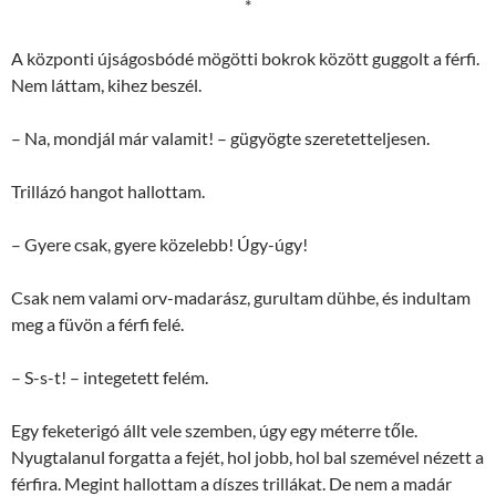
*
A központi újságosbódé mögötti bokrok között guggolt a férfi.
Nem láttam, kihez beszél.
– Na, mondjál már valamit! – gügyögte szeretetteljesen.
Trillázó hangot hallottam.
– Gyere csak, gyere közelebb! Úgy-úgy!
Csak nem valami orv-madarász, gurultam dühbe, és indultam
meg a füvön a férfi felé.
– S-s-t! – integetett felém.
Egy feketerigó állt vele szemben, úgy egy méterre tőle.
Nyugtalanul forgatta a fejét, hol jobb, hol bal szemével nézett a
férfira. Megint hallottam a díszes trillákat. De nem a madár