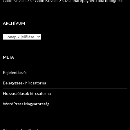
Galló Kovács Zs
-
Galló Kovács Zsuzsanna: Spaghetti alla bolognese
ARCHÍVUM
Archívum
META
Bejelentkezés
Bejegyzések hírcsatorna
Hozzászólások hírcsatorna
WordPress Magyarország