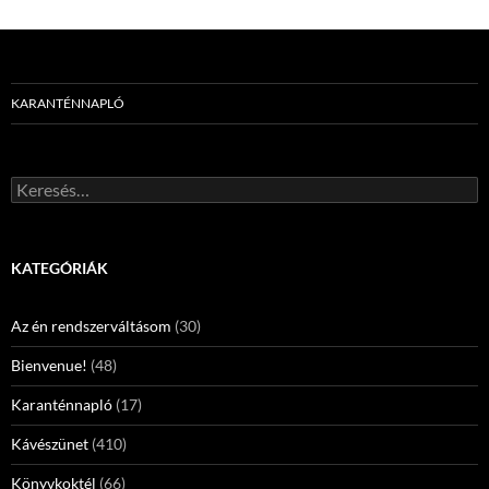
KARANTÉNNAPLÓ
Keresés:
KATEGÓRIÁK
Az én rendszerváltásom
(30)
Bienvenue!
(48)
Karanténnapló
(17)
Kávészünet
(410)
Könyvkoktél
(66)