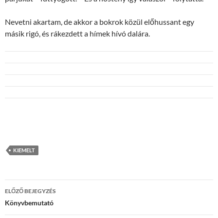
Nevetni akartam, de akkor a bokrok közül előhussant egy
másik rigó, és rákezdett a hímek hívó dalára.
KIEMELT
Bejegyzések
ELŐZŐ BEJEGYZÉS
navigációja
Könyvbemutató