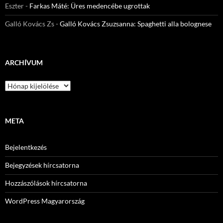
Eszter
-
Farkas Máté: Üres medencébe ugrottak
Galló Kovács Zs
-
Galló Kovács Zsuzsanna: Spaghetti alla bolognese
ARCHÍVUM
Archívum
META
Bejelentkezés
Bejegyzések hírcsatorna
Hozzászólások hírcsatorna
WordPress Magyarország