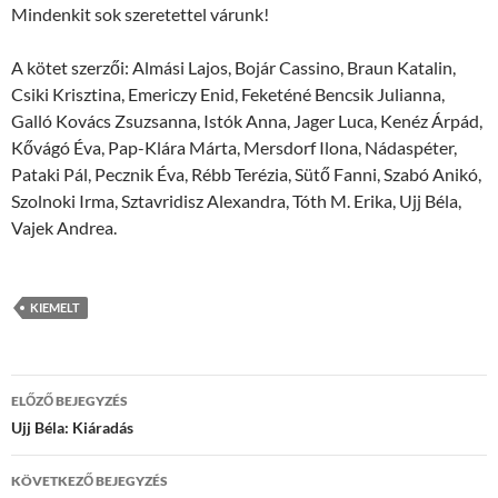
Mindenkit sok szeretettel várunk!
A kötet szerzői: Almási Lajos, Bojár Cassino, Braun Katalin,
Csiki Krisztina, Emericzy Enid, Feketéné Bencsik Julianna,
Galló Kovács Zsuzsanna, Istók Anna, Jager Luca, Kenéz Árpád,
Kővágó Éva, Pap-Klára Márta, Mersdorf Ilona, Nádaspéter,
Pataki Pál, Pecznik Éva, Rébb Terézia, Sütő Fanni, Szabó Anikó,
Szolnoki Irma, Sztavridisz Alexandra, Tóth M. Erika, Ujj Béla,
Vajek Andrea.
KIEMELT
Bejegyzések
ELŐZŐ BEJEGYZÉS
navigációja
Ujj Béla: Kiáradás
KÖVETKEZŐ BEJEGYZÉS