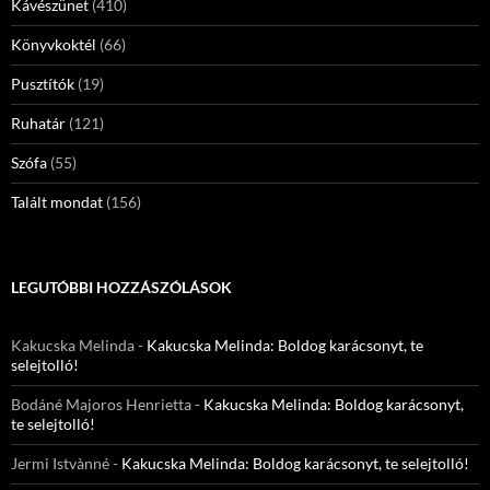
Kávészünet
(410)
Könyvkoktél
(66)
Pusztítók
(19)
Ruhatár
(121)
Szófa
(55)
Talált mondat
(156)
LEGUTÓBBI HOZZÁSZÓLÁSOK
Kakucska Melinda
-
Kakucska Melinda: Boldog karácsonyt, te
selejtolló!
Bodáné Majoros Henrietta
-
Kakucska Melinda: Boldog karácsonyt,
te selejtolló!
Jermi Istvànné
-
Kakucska Melinda: Boldog karácsonyt, te selejtolló!