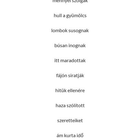
mennyei szolgák
hull a gyümölcs
lombok susognak
búsan inognak
itt maradottak
fájón siratják
hitük ellenére
haza szólított
szeretteiket
ám kurta idő