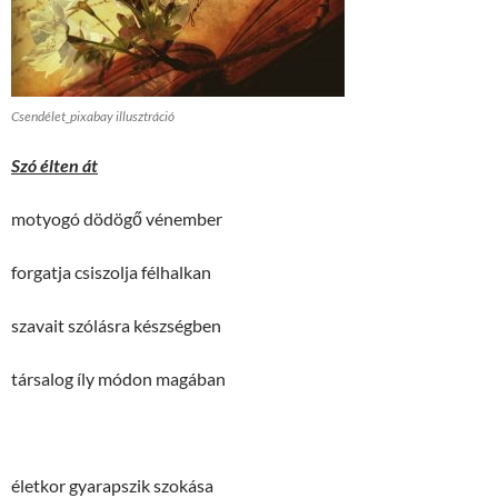
Csendélet_pixabay illusztráció
Szó élten át
motyogó dödögő vénember
forgatja csiszolja félhalkan
szavait szólásra készségben
társalog íly módon magában
életkor gyarapszik szokása