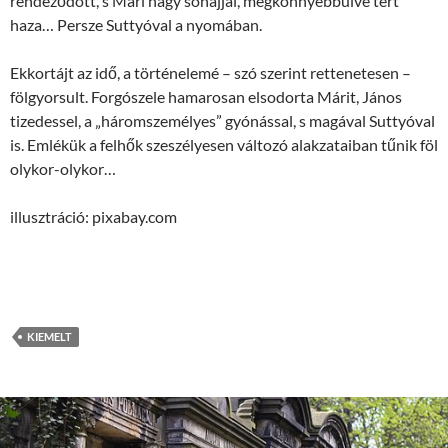
rendeződött, s Mári nagy sóhajjal, megkönnyebbülve tért
haza… Persze Suttyóval a nyomában.
Ekkortájt az idő, a történelemé – szó szerint rettenetesen –
fölgyorsult. Forgószele hamarosan elsodorta Márit, János
tizedessel, a „háromszemélyes” gyónással, s magával Suttyóval
is. Emlékük a felhők szeszélyesen változó alakzataiban tűnik föl
olykor-olykor…
illusztráció: pixabay.com
KIEMELT