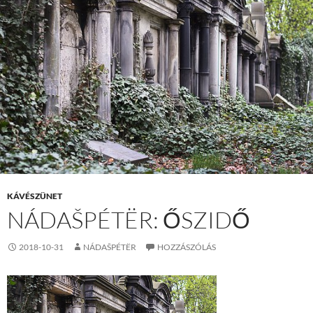
KÁVÉSZÜNET
NÁDAŠPÉTËR: ŐSZIDŐ
2018-10-31
NÁDAŠPÉTËR
HOZZÁSZÓLÁS