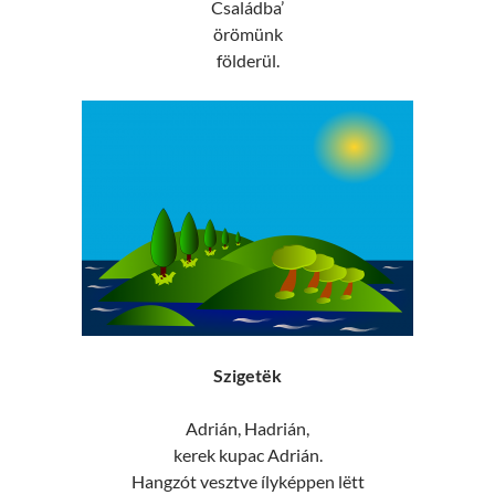
Családba’
örömünk
földerül.
Szigetëk
Adrián, Hadrián,
kerek kupac Adrián.
Hangzót vesztve ílyképpen lëtt