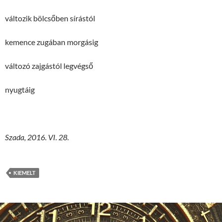
változik bölcsőben sírástól
kemence zugában morgásig
változó zajgástól legvégső
nyugtáig
Szada, 2016. VI. 28.
KIEMELT