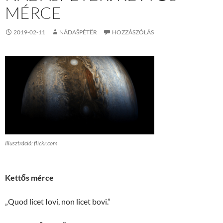
MÉRCE
2019-02-11
NÁDAŠPÉTËR
HOZZÁSZÓLÁS
Illusztráció: flickr.com
Kettős mérce
„Quod licet Iovi, non licet bovi.”