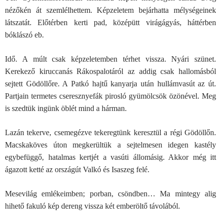
nézőkén át szemlélhettem. Képzeletem bejárhatta mélységeinek
látszatát. Előtérben kerti pad, középütt virágágyás, háttérben
bóklászó eb.
Idő. A múlt csak képzeletemben térhet vissza. Nyári szünet.
Kerekező kiruccanás Rákospalotáról az addig csak hallomásból
sejtett Gödöllőre. A Patkó hajtű kanyarja után hullámvasút az út.
Partjain termetes cseresznyefák pirosló gyümölcsök özönével. Meg
is szedtük ingünk öblét mind a hárman.
Lazán tekerve, csemegézve tekeregtünk keresztül a régi Gödöllőn.
Macskaköves úton megkerültük a sejtelmesen idegen kastély
egybefüggő, hatalmas kertjét a vasúti állomásig. Akkor még itt
ágazott ketté az országút Valkó és Isaszeg felé.
Mesevilág emlékeimben; porban, csöndben… Ma mintegy alig
hihető fakuló kép dereng vissza két emberöltő távolából.