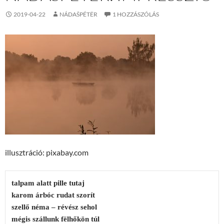
2019-04-22
NÁDAŠPÉTËR
1 HOZZÁSZÓLÁS
illusztráció: pixabay.com
talpam alatt pille tutaj

karom árbóc rudat szorít

szellő néma – révész sehol

mégis szállunk fëlhőkön túl