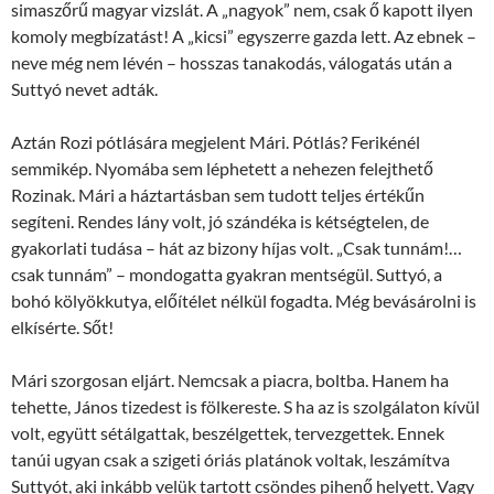
simaszőrű magyar vizslát. A „nagyok” nem, csak ő kapott ilyen
komoly megbízatást! A „kicsi” egyszerre gazda lett. Az ebnek –
neve még nem lévén – hosszas tanakodás, válogatás után a
Suttyó nevet adták.
Aztán Rozi pótlására megjelent Mári. Pótlás? Ferikénél
semmikép. Nyomába sem léphetett a nehezen felejthető
Rozinak. Mári a háztartásban sem tudott teljes értékűn
segíteni. Rendes lány volt, jó szándéka is kétségtelen, de
gyakorlati tudása – hát az bizony híjas volt. „Csak tunnám!…
csak tunnám” – mondogatta gyakran mentségül. Suttyó, a
bohó kölyökkutya, előítélet nélkül fogadta. Még bevásárolni is
elkísérte. Sőt!
Mári szorgosan eljárt. Nemcsak a piacra, boltba. Hanem ha
tehette, János tizedest is fölkereste. S ha az is szolgálaton kívül
volt, együtt sétálgattak, beszélgettek, tervezgettek. Ennek
tanúi ugyan csak a szigeti óriás platánok voltak, leszámítva
Suttyót, aki inkább velük tartott csöndes pihenő helyett. Vagy