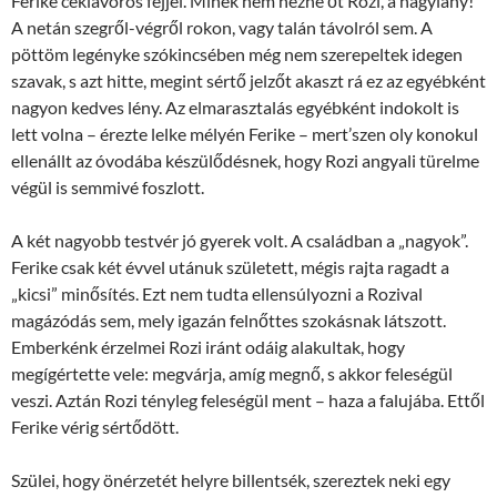
Ferike céklavörös fejjel. Minek nem nézné őt Rozi, a nagylány!
A netán szegről-végről rokon, vagy talán távolról sem. A
pöttöm legényke szókincsében még nem szerepeltek idegen
szavak, s azt hitte, megint sértő jelzőt akaszt rá ez az egyébként
nagyon kedves lény. Az elmarasztalás egyébként indokolt is
lett volna – érezte lelke mélyén Ferike – mert’szen oly konokul
ellenállt az óvodába készülődésnek, hogy Rozi angyali türelme
végül is semmivé foszlott.
A két nagyobb testvér jó gyerek volt. A családban a „nagyok”.
Ferike csak két évvel utánuk született, mégis rajta ragadt a
„kicsi” minősítés. Ezt nem tudta ellensúlyozni a Rozival
magázódás sem, mely igazán felnőttes szokásnak látszott.
Emberkénk érzelmei Rozi iránt odáig alakultak, hogy
megígértette vele: megvárja, amíg megnő, s akkor feleségül
veszi. Aztán Rozi tényleg feleségül ment – haza a falujába. Ettől
Ferike vérig sértődött.
Szülei, hogy önérzetét helyre billentsék, szereztek neki egy