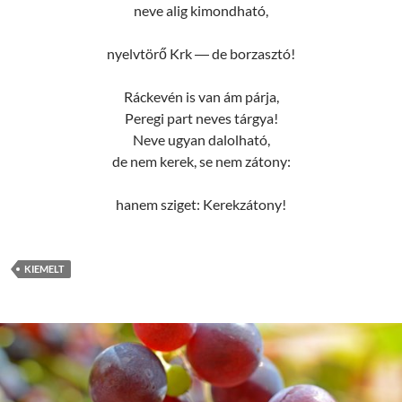
neve alig kimondható,
nyelvtörő Krk ― de borzasztó!
Ráckevén is van ám párja,
Peregi part neves tárgya!
Neve ugyan dalolható,
de nem kerek, se nem zátony:
hanem sziget: Kerekzátony!
KIEMELT