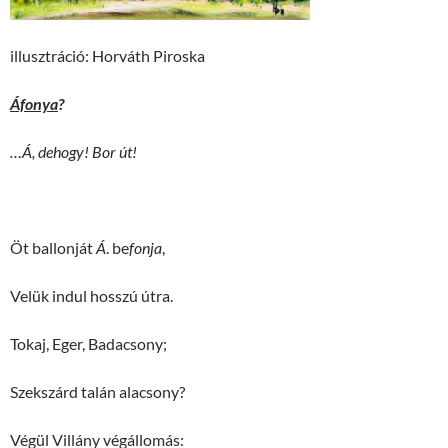
illusztráció: Horváth Piroska
Áfonya
?
…Á, dehogy! Bor út!
Öt ballonját
Á
. be
fonja
,
Velük indul hosszú útra.
Tokaj, Eger, Badacsony;
Szekszárd talán alacsony?
Végül Villány végállomás: