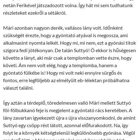
netán Ferikével játszadozott volna. Így hát mi sem tudhatunk
részleteket ezekről a sétákról.
Mári azonban nagyon derék, vallásos lány volt. Időnként
szükségét érezte, hogy a gyóntató atyával is megossza, ami
alkalmasint nyomta lelkét. Hogy mi, mi nem, ezt a gyónási titok
szigora fedi jótékonyan. De talán Suttyó! Ö ekkor is hűségesen
követte a lányt, aki már csak a templomban vette észre, hogy
követi. Ám nem volt elég, hogy a templomba, hanem a
gyóntató fülkébe is! Hogy mi volt neki ennyire sürgős és
fontos, erre legföljebb az elmélyült eb-lélektan próbálhatna
választ találni.
Így aztán a térdeplő, töredelmesen valló Mári mellett Suttyó
föl-fölbukkanó feje is megjelent a gyóntató rács keretében. A
lány zavartan igyekezett újra s újra visszanyomkodni, de amint
Suttyó egy csöpp rést látott, azonnal előfurakodott. Na, így
folyt le a környék kétségtelenül legkülönösebb gyónása. Végül