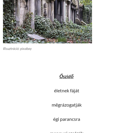
Illsuztráció: pixabay
Őszidő
életnek fáját
mëgrázogatják
égi parancsra