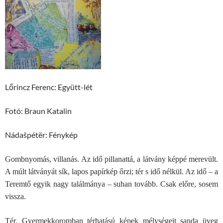
Lőrincz Ferenc: Együtt-lét
Fotó: Braun Katalin
Nádašpétër: Fénykép
Gombnyomás, villanás. Az idő pillanattá, a látvány képpé merevült.
A múlt látványát sík, lapos papírkép őrzi; tér s idő nélkül. Az idő – a
Teremtő egyik nagy találmánya – suhan tovább. Csak előre, sosem
vissza.
Tér. Gyermekkoromban térhatású képek mélységeit sanda üveg