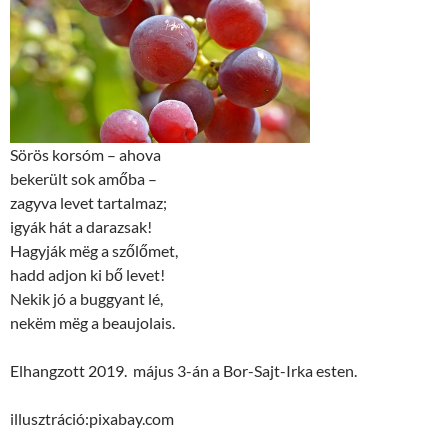
Sörös korsóm – ahova
bekerült sok amőba –
zagyva levet tartalmaz;
igyák hát a darazsak!
Hagyják mëg a szőlőmet,
hadd adjon ki bő levet!
Nekik jó a buggyant lé,
nekëm mëg a beaujolais.
Elhangzott 2019. május 3-án a Bor-Sajt-Irka esten.
illusztráció:pixabay.com