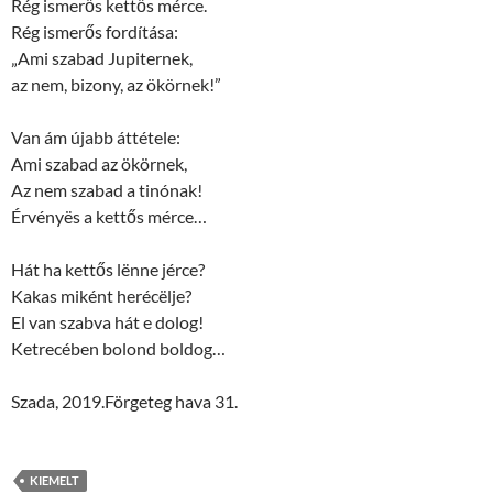
Rég ismerős kettős mérce.
Rég ismerős fordítása:
„Ami szabad Jupiternek,
az nem, bizony, az ökörnek!”
Van ám újabb áttétele:
Ami szabad az ökörnek,
Az nem szabad a tinónak!
Érvényës a kettős mérce…
Hát ha kettős lënne jérce?
Kakas miként herécëlje?
El van szabva hát e dolog!
Ketrecében bolond boldog…
Szada, 2019.Förgeteg hava 31.
KIEMELT