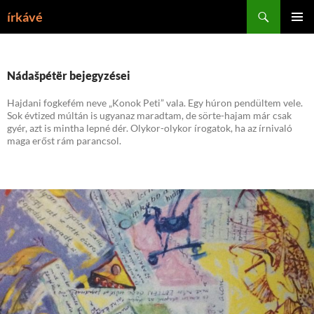
Tartalomhoz
Keresés
írkávé
ELSŐDL
MENÜ
Nádašpétër bejegyzései
Hajdani fogkefém neve „Konok Peti” vala. Egy húron pendültem vele.
Sok évtized múltán is ugyanaz maradtam, de sörte-hajam már csak
gyér, azt is mintha lepné dér. Olykor-olykor írogatok, ha az írnivaló
maga erőst rám parancsol.