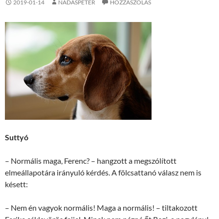
2019-01-14
NÁDAŠPÉTËR
HOZZÁSZÓLÁS
Suttyó
– Normális maga, Ferenc? – hangzott a megszólított
elmeállapotára irányuló kérdés. A fölcsattanó válasz nem is
késett:
– Nem én vagyok normális! Maga a normális! – tiltakozott