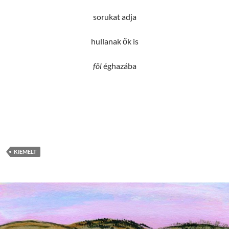
sorukat adja
hullanak ők is
föl
éghazába
KIEMELT