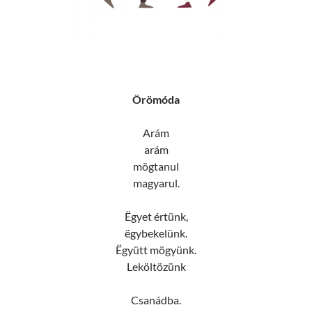
Örömóda
Arám
arám
mögtanul
magyarul.
Ëgyet értünk,
ëgybekelünk.
Ëgyütt mögyünk.
Leköltözünk
Csanádba.