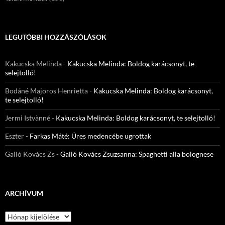
LEGUTÓBBI HOZZÁSZÓLÁSOK
Kakucska Melinda
-
Kakucska Melinda: Boldog karácsonyt, te
selejtolló!
Bodáné Majoros Henrietta
-
Kakucska Melinda: Boldog karácsonyt,
te selejtolló!
Jermi Istvànné
-
Kakucska Melinda: Boldog karácsonyt, te selejtolló!
Eszter
-
Farkas Máté: Üres medencébe ugrottak
Galló Kovács Zs
-
Galló Kovács Zsuzsanna: Spaghetti alla bolognese
ARCHÍVUM
Archívum