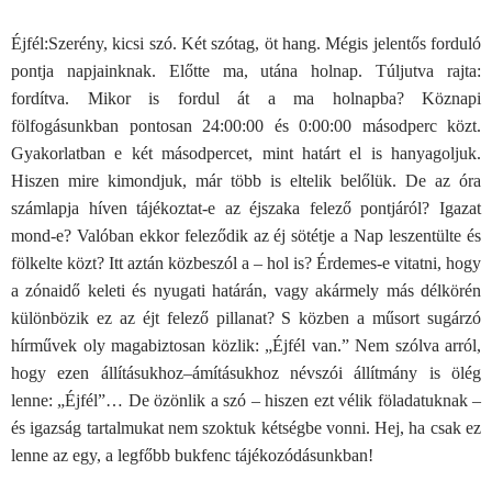
Éjfél:
Szerény, kicsi szó. Két szótag, öt hang. Mégis jelentős forduló
pontja napjainknak. Előtte ma, utána holnap. Túljutva rajta:
fordítva. Mikor is fordul át a ma holnapba? Köznapi
fölfogásunkban pontosan 24:00:00 és 0:00:00 másodperc közt.
Gyakorlatban e két másodpercet, mint határt el is hanyagoljuk.
Hiszen mire kimondjuk, már több is eltelik belőlük. De az óra
számlapja híven tájékoztat-e az éjszaka felező pontjáról? Igazat
mond-e? Valóban ekkor feleződik az éj sötétje a Nap leszentülte és
fölkelte közt? Itt aztán közbeszól a – hol is? Érdemes-e vitatni, hogy
a zónaidő keleti és nyugati határán, vagy akármely más délkörén
különbözik ez az éjt felező pillanat? S közben a műsort sugárzó
hírművek oly magabiztosan közlik: „Éjfél van.” Nem szólva arról,
hogy ezen állításukhoz–ámításukhoz névszói állítmány is ölég
lenne: „Éjfél”… De özönlik a szó – hiszen ezt vélik föladatuknak –
és igazság tartalmukat nem szoktuk kétségbe vonni. Hej, ha csak ez
lenne az egy, a legfőbb bukfenc tájékozódásunkban!