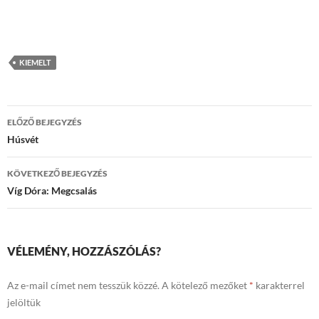
KIEMELT
Bejegyzések
ELŐZŐ BEJEGYZÉS
navigációja
Húsvét
KÖVETKEZŐ BEJEGYZÉS
Víg Dóra: Megcsalás
VÉLEMÉNY, HOZZÁSZÓLÁS?
Az e-mail címet nem tesszük közzé.
A kötelező mezőket
*
karakterrel
jelöltük