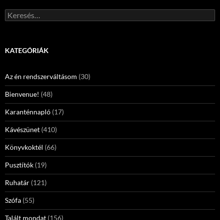
Keresés:
KATEGÓRIÁK
Az én rendszerváltásom
(30)
Bienvenue!
(48)
Karanténnapló
(17)
Kávészünet
(410)
Könyvkoktél
(66)
Pusztítók
(19)
Ruhatár
(121)
Szófa
(55)
Talált mondat
(156)