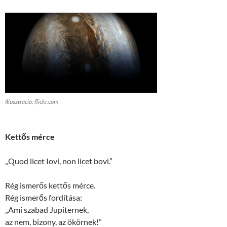
Illusztráció: flickr.com
Kettős mérce
„Quod licet Iovi, non licet bovi.”
Rég ismerős kettős mérce.
Rég ismerős fordítása:
„Ami szabad Jupiternek,
az nem, bizony, az ökörnek!”