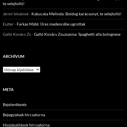
te selejtolló!
Jermi Istvànné
-
Kakucska Melinda: Boldog karácsonyt, te selejtolló!
Eszter
-
Farkas Máté: Üres medencébe ugrottak
Galló Kovács Zs
-
Galló Kovács Zsuzsanna: Spaghetti alla bolognese
ARCHÍVUM
Archívum
META
Bejelentkezés
Bejegyzések hírcsatorna
Hozzászólások hírcsatorna