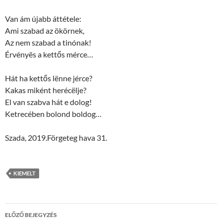
Van ám újabb áttétele:
Ami szabad az ökörnek,
Az nem szabad a tinónak!
Érvényës a kettős mérce…
Hát ha kettős lënne jérce?
Kakas miként herécëlje?
El van szabva hát e dolog!
Ketrecében bolond boldog…
Szada, 2019.Förgeteg hava 31.
KIEMELT
Bejegyzések
ELŐZŐ BEJEGYZÉS