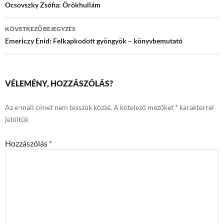
navigációja
Ocsovszky Zsófia: Örökhullám
KÖVETKEZŐ BEJEGYZÉS
Emericzy Enid: Felkapkodott gyöngyök – könyvbemutató
VÉLEMÉNY, HOZZÁSZÓLÁS?
Az e-mail címet nem tesszük közzé.
A kötelező mezőket
*
karakterrel
jelöltük
Hozzászólás
*