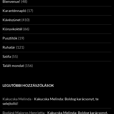
Bienvenue!
(48)
Karanténnapló
(17)
Kávészünet
(410)
Könyvkoktél
(66)
Pusztítók
(19)
Ruhatár
(121)
Szófa
(55)
Talált mondat
(156)
LEGUTÓBBI HOZZÁSZÓLÁSOK
Kakucska Melinda
-
Kakucska Melinda: Boldog karácsonyt, te
selejtolló!
Bodáné Majoros Henrietta
-
Kakucska Melinda: Boldog karácsonyt,