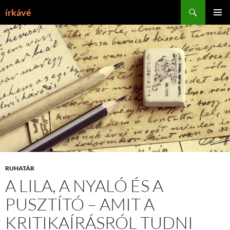
Tartalomhoz
Keresés
írkávé
ELSŐDL
MENÜ
RUHATÁR
A LILA, A NYALÓ ÉS A
PUSZTÍTÓ – AMIT A
KRITIKAÍRÁSRÓL TUDNI