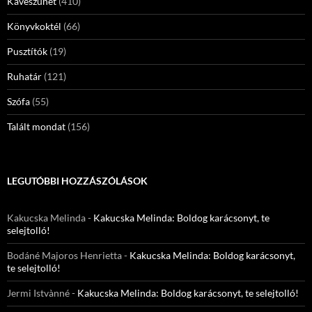
Kávészünet
(410)
Könyvkoktél
(66)
Pusztítók
(19)
Ruhatár
(121)
Szófa
(55)
Talált mondat
(156)
LEGUTÓBBI HOZZÁSZÓLÁSOK
Kakucska Melinda
-
Kakucska Melinda: Boldog karácsonyt, te
selejtolló!
Bodáné Majoros Henrietta
-
Kakucska Melinda: Boldog karácsonyt,
te selejtolló!
Jermi Istvànné
-
Kakucska Melinda: Boldog karácsonyt, te selejtolló!