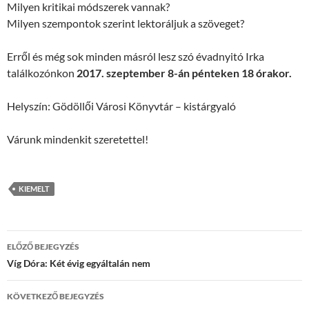
Milyen kritikai módszerek vannak?
Milyen szempontok szerint lektoráljuk a szöveget?
Erről és még sok minden másról lesz szó évadnyitó Irka
találkozónkon
2017. szeptember 8-án pénteken 18 órakor.
Helyszín: Gödöllői Városi Könyvtár – kistárgyaló
Várunk mindenkit szeretettel!
KIEMELT
Bejegyzések
ELŐZŐ BEJEGYZÉS
navigációja
Víg Dóra: Két évig egyáltalán nem
KÖVETKEZŐ BEJEGYZÉS