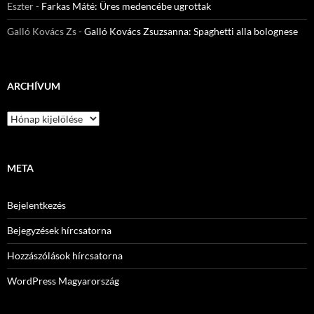
Eszter
-
Farkas Máté: Üres medencébe ugrottak
Galló Kovács Zs
-
Galló Kovács Zsuzsanna: Spaghetti alla bolognese
ARCHÍVUM
Archívum
META
Bejelentkezés
Bejegyzések hírcsatorna
Hozzászólások hírcsatorna
WordPress Magyarország