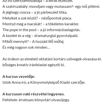
Az író szerszámosládája – a leírás eszközei.
A szatírszabály: mondjam vagy mutassam?- egy mű pillérei.
A jéghegy csúcsa – a jó párbeszéd titka.
Melyiket a sok közül? – nézőpontok piaca.
Mentsd meg a macskát! – a tökéletes karakter.
The pope in the pool – a jó információadagolás.
A kezdet és a vég – dramaturgiai gyorstalpaló.
Miből mennyit? – A hozzád illő műfaj.
És még nagyon sok minden…
Az órákon az elméleti oktatást kortárs szövegek olvasása és
bőséges kreatív írásfeladat egészíti ki.
A kurzus vezetője:
Istók Anna író, a Könyvmolyképző Kiadó szerzője.
A kurzuson való részvétel ingyenes.
Feltétele: érvényes könyvtári olvasójegy.