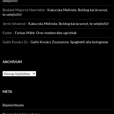
selejtolló!
Bodáné Majoros Henrietta
-
Kakucska Melinda: Boldog karácsonyt,
te selejtolló!
Jermi Istvànné
-
Kakucska Melinda: Boldog karácsonyt, te selejtolló!
Eszter
-
Farkas Máté: Üres medencébe ugrottak
Galló Kovács Zs
-
Galló Kovács Zsuzsanna: Spaghetti alla bolognese
ARCHÍVUM
Archívum
META
Bejelentkezés