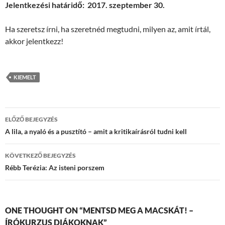
Jelentkezési határidő: 2017. szeptember 30.
Ha szeretsz írni, ha szeretnéd megtudni, milyen az, amit írtál,
akkor jelentkezz!
KIEMELT
Bejegyzések
ELŐZŐ BEJEGYZÉS
navigációja
A lila, a nyaló és a pusztító – amit a kritikaírásról tudni kell
KÖVETKEZŐ BEJEGYZÉS
Rébb Terézia: Az isteni porszem
ONE THOUGHT ON “MENTSD MEG A MACSKÁT! –
ÍRÓKURZUS DIÁKOKNAK”