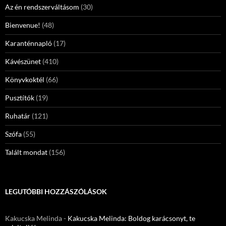
Az én rendszerváltásom
(30)
Bienvenue!
(48)
Karanténnapló
(17)
Kávészünet
(410)
Könyvkoktél
(66)
Pusztítók
(19)
Ruhatár
(121)
Szófa
(55)
Talált mondat
(156)
LEGUTÓBBI HOZZÁSZÓLÁSOK
Kakucska Melinda
-
Kakucska Melinda: Boldog karácsonyt, te