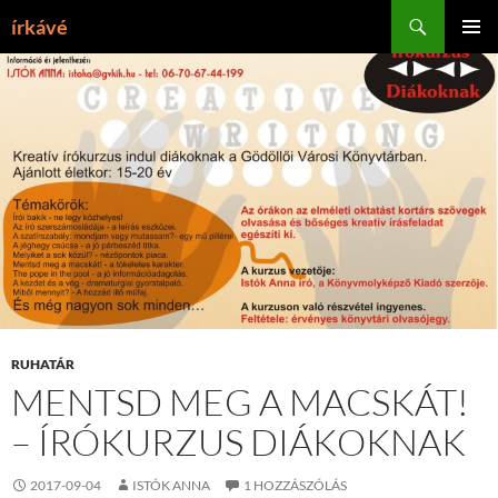
Tartalomhoz
Keresés
írkávé
ELSŐDL
MENÜ
RUHATÁR
MENTSD MEG A MACSKÁT!
– ÍRÓKURZUS DIÁKOKNAK
2017-09-04
ISTÓK ANNA
1 HOZZÁSZÓLÁS