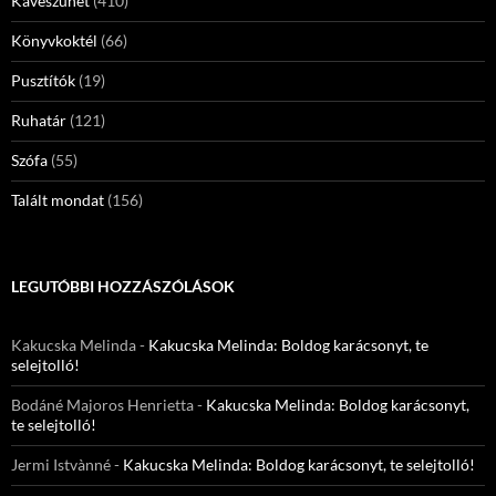
Kávészünet
(410)
Könyvkoktél
(66)
Pusztítók
(19)
Ruhatár
(121)
Szófa
(55)
Talált mondat
(156)
LEGUTÓBBI HOZZÁSZÓLÁSOK
Kakucska Melinda
-
Kakucska Melinda: Boldog karácsonyt, te
selejtolló!
Bodáné Majoros Henrietta
-
Kakucska Melinda: Boldog karácsonyt,
te selejtolló!
Jermi Istvànné
-
Kakucska Melinda: Boldog karácsonyt, te selejtolló!