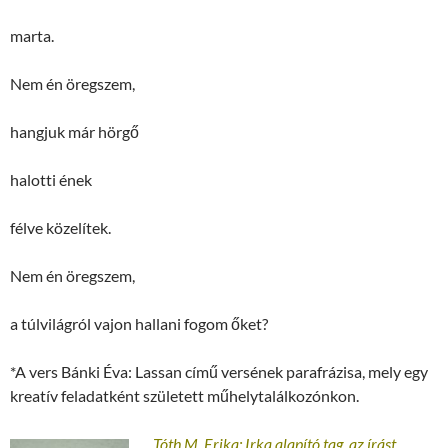
marta.
Nem én öregszem,
hangjuk már hörgő
halotti ének
félve közelítek.
Nem én öregszem,
a túlvilágról vajon hallani fogom őket?
*A vers Bánki Éva: Lassan című versének parafrázisa, mely egy
kreatív feladatként született műhelytalálkozónkon.
Tóth M. Erika: Irka alapító tag, az írást