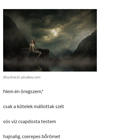
Illusztráció: pixabay.com
Nem én öregszem,*
csak a kötelek mállottak szét
sós víz csapdosta testem
hajnalig, cserepes bőrömet