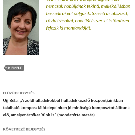
nemcsak hobbijának tekinti, mellékállásban
beszédíróként dolgozik. Szereti az abszurd,
rövid írásokat, novellái és versei is tömören
fejezik ki mondandóját.
KIEMELT
Bejegyzések
ELŐZŐ BEJEGYZÉS
navigációja
Ujj Béla: „A zöldhulladékokból hulladékkezelő központjainkban
található komposztálótelepeinken jó minőségű komposztot állítunk
elő, amelyet értékesítünk is.” (mondatértelmezés)
KÖVETKEZŐ BEJEGYZÉS