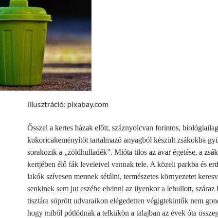
illusztráció: pixabay.com
Ősszel a kertes házak előtt, száznyolcvan forintos, biológiaila
kukoricakeményítőt tartalmazó anyagból készült zsákokba gyű
sorakozik a „zöldhulladék”. Mióta tilos az avar égetése, a zsá
kertjében élő fák leveleivel vannak tele. A közeli parkba és erd
lakók szívesen mennek sétálni, természetes környezetet keres
senkinek sem jut eszébe elvinni az ilyenkor a lehullott, száraz
tisztára söprött udvaraikon elégedetten végigtekintők nem gon
hogy miből pótlódnak a telkükön a talajban az évek óta összeg