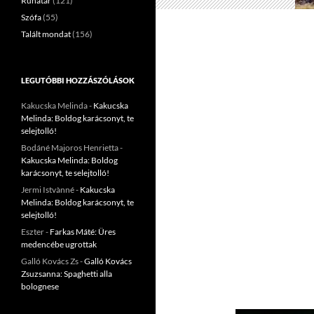
Ruhatár
(121)
Szófa
(55)
Talált mondat
(156)
LEGUTÓBBI HOZZÁSZÓLÁSOK
Kakucska Melinda
-
Kakucska
Melinda: Boldog karácsonyt, te
selejtolló!
Bodáné Majoros Henrietta
-
Kakucska Melinda: Boldog
karácsonyt, te selejtolló!
Jermi Istvànné
-
Kakucska
Melinda: Boldog karácsonyt, te
selejtolló!
Eszter
-
Farkas Máté: Üres
medencébe ugrottak
Galló Kovács Zs
-
Galló Kovács
Zsuzsanna: Spaghetti alla
bolognese