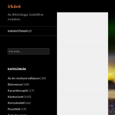
Keresés
írkávé
Tartalomhoz
Az IRKA blogja. Gödöllő és
irodalom.
KARANTÉNNAPLÓ
Keresés:
KATEGÓRIÁK
Az én rendszerváltásom
(30)
Bienvenue!
(48)
Karanténnapló
(17)
Kávészünet
(410)
Könyvkoktél
(66)
Pusztítók
(19)