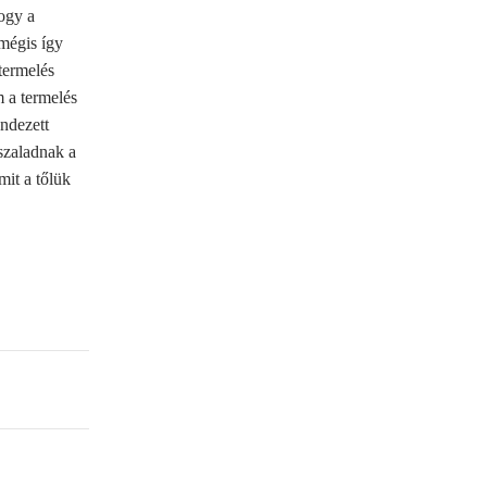
hogy a
 mégis így
termelés
m a termelés
endezett
 szaladnak a
mit a tőlük