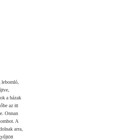
g lebomló,
jtve,
kok a házak
őbe az itt
ve. Onnan
 lombot. A
dolnak arra,
yűjtött