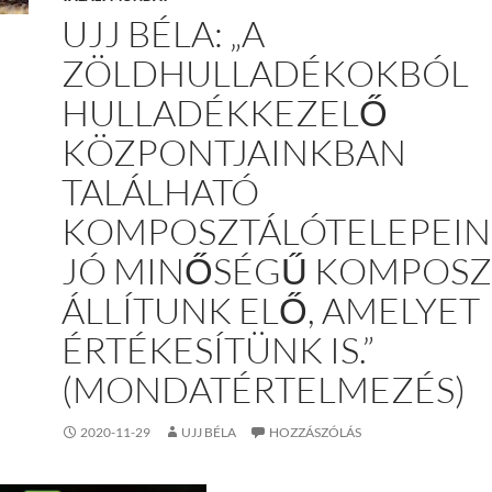
UJJ BÉLA: „A
ZÖLDHULLADÉKOKBÓL
HULLADÉKKEZELŐ
KÖZPONTJAINKBAN
TALÁLHATÓ
KOMPOSZTÁLÓTELEPEI
JÓ MINŐSÉGŰ KOMPOSZ
ÁLLÍTUNK ELŐ, AMELYET
ÉRTÉKESÍTÜNK IS.”
(MONDATÉRTELMEZÉS)
2020-11-29
UJJ BÉLA
HOZZÁSZÓLÁS