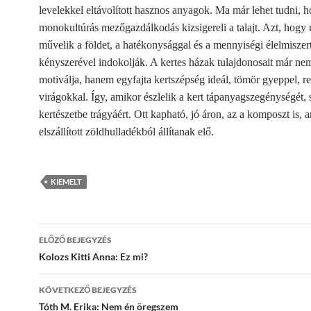
levelekkel eltávolított hasznos anyagok. Ma már lehet tudni, 
monokultúrás mezőgazdálkodás kizsigereli a talajt. Azt, hogy
művelik a földet, a hatékonysággal és a mennyiségi élelmiszer
kényszerével indokolják. A kertes házak tulajdonosait már ne
motiválja, hanem egyfajta kertszépség ideál, tömör gyeppel, r
virágokkal. Így, amikor észlelik a kert tápanyagszegénységét,
kertészetbe trágyáért. Ott kapható, jó áron, az a komposzt is, a
elszállított zöldhulladékból állítanak elő.
KIEMELT
Bejegyzések
ELŐZŐ BEJEGYZÉS
navigációja
Kolozs Kitti Anna: Ez mi?
KÖVETKEZŐ BEJEGYZÉS
Tóth M. Erika: Nem én öregszem