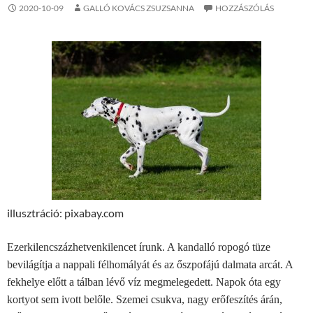
2020-10-09
GALLÓ KOVÁCS ZSUZSANNA
HOZZÁSZÓLÁS
illusztráció: pixabay.com
Ezerkilencszázhetvenkilencet írunk. A kandalló ropogó tüze
bevilágítja a nappali félhomályát és az őszpofájú dalmata arcát. A
fekhelye előtt a tálban lévő víz megmelegedett. Napok óta egy
kortyot sem ivott belőle. Szemei csukva, nagy erőfeszítés árán,