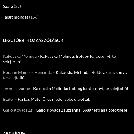
Szófa
(55)
Talált mondat
(156)
LEGUTÓBBI HOZZÁSZÓLÁSOK
Kakucska Melinda
-
Kakucska Melinda: Boldog karácsonyt, te
selejtolló!
Bodáné Majoros Henrietta
-
Kakucska Melinda: Boldog karácsonyt,
te selejtolló!
Jermi Istvànné
-
Kakucska Melinda: Boldog karácsonyt, te selejtolló!
Eszter
-
Farkas Máté: Üres medencébe ugrottak
Galló Kovács Zs
-
Galló Kovács Zsuzsanna: Spaghetti alla bolognese
ARCHÍVUM