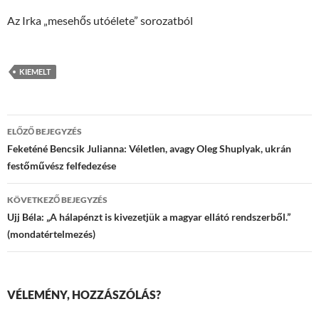
Az Irka „mesehős utóélete” sorozatból
KIEMELT
Bejegyzések
ELŐZŐ BEJEGYZÉS
navigációja
Feketéné Bencsik Julianna: Véletlen, avagy Oleg Shuplyak, ukrán
festőművész felfedezése
KÖVETKEZŐ BEJEGYZÉS
Ujj Béla: „A hálapénzt is kivezetjük a magyar ellátó rendszerből.”
(mondatértelmezés)
VÉLEMÉNY, HOZZÁSZÓLÁS?