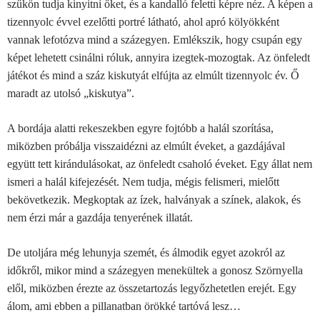
szűkön tudja kinyitni őket, és a kandalló feletti képre néz. A képen a
tizennyolc évvel ezelőtti portré látható, ahol apró kölyökként
vannak lefotózva mind a százegyen. Emlékszik, hogy csupán egy
képet lehetett csinálni róluk, annyira izegtek-mozogtak. Az önfeledt
játékot és mind a száz kiskutyát elfújta az elmúlt tizennyolc év. Ő
maradt az utolsó „kiskutya”.
A bordája alatti rekeszekben egyre fojtóbb a halál szorítása,
miközben próbálja visszaidézni az elmúlt éveket, a gazdájával
együtt tett kirándulásokat, az önfeledt csaholó éveket. Egy állat nem
ismeri a halál kifejezését. Nem tudja, mégis felismeri, mielőtt
bekövetkezik. Megkoptak az ízek, halványak a színek, alakok, és
nem érzi már a gazdája tenyerének illatát.
De utoljára még lehunyja szemét, és álmodik egyet azokról az
időkről, mikor mind a százegyen menekültek a gonosz Szörnyella
elől, miközben érezte az összetartozás legyőzhetetlen erejét. Egy
álom, ami ebben a pillanatban örökké tartóvá lesz…