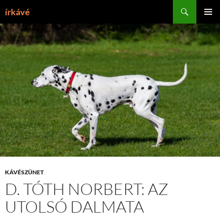
Tartalomhoz
Keresés
írkávé
ELSŐDL
MENÜ
KÁVÉSZÜNET
D. TÓTH NORBERT: AZ
UTOLSÓ DALMATA