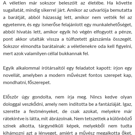
A véletlen már sokszor beleszólt az életébe. Ha követte
sugallatát, mindig sikerrel járt. Amikor az udvarlója bemutatta
a barátját, abból házasság lett, amikor nem vették fel az
egyetemre, és egy ismerőse felajánlott egy munkalehetőséget,
abból hivatás lett, amikor egyik hó végén elfogyott a pénze,
pont akkor utalták vissza a túlfizetett gázszámla összegét.
Sokszor elmondta barátainak: a véletlenekre oda kell figyelni,
mert azok valamilyen céllal bukkannak fel.
Egyik alkalommal írótársaitól egy feladatot kapott: írjon egy
novellát, amelyben a modern művészet fontos szerepet kap,
mondhatni, főszerepet.
Először úgy gondolta, nem írja meg. Nincs kedve olyan
dologgal veszkődni, amely nem indította be a fantáziáját. Igaz,
szerette a festményeket, de csak azokat, melyekre már
rátekintve is látta, mit ábrázolnak. Nem tetszettek a különböző
színek alkotta, tárgynélküli képek, melyekből nem tudta
kihámozni azt a lényeget, amiért a művész megalkotta őket.