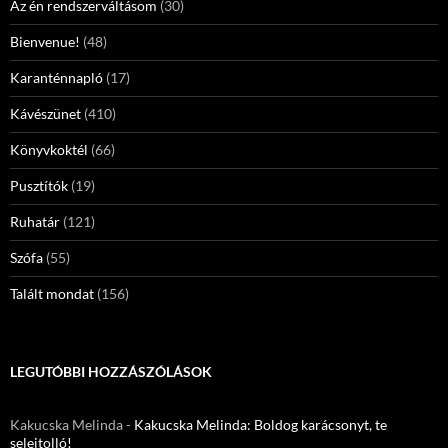
Az én rendszerváltásom
(30)
Bienvenue!
(48)
Karanténnapló
(17)
Kávészünet
(410)
Könyvkoktél
(66)
Pusztítók
(19)
Ruhatár
(121)
Szófa
(55)
Talált mondat
(156)
LEGUTÓBBI HOZZÁSZÓLÁSOK
Kakucska Melinda
-
Kakucska Melinda: Boldog karácsonyt, te
selejtolló!