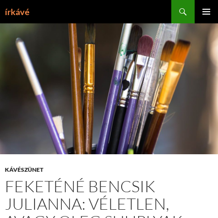
Tartalomhoz
Keresés
írkávé
ELSŐDL
MENÜ
KÁVÉSZÜNET
FEKETÉNÉ BENCSIK
JULIANNA: VÉLETLEN,