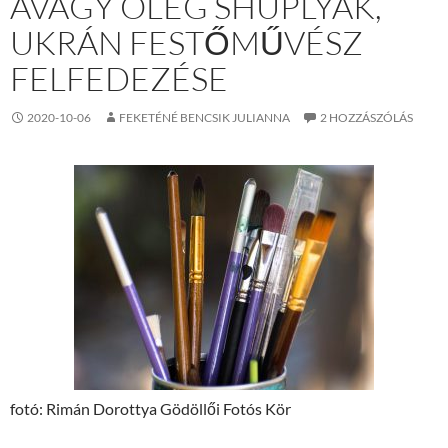
AVAGY OLEG SHUPLYAK,
UKRÁN FESTŐMŰVÉSZ
FELFEDEZÉSE
2020-10-06
FEKETÉNÉ BENCSIK JULIANNA
2 HOZZÁSZÓLÁS
fotó: Rimán Dorottya Gödöllői Fotós Kör