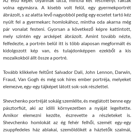
Az első képet olyannak látta, mintha két festményt raktak
volna egymásra. A kisebb volt felül, egy gyermekportrét
ábrázolt, s az alatta levő nagyobból pedig egy ecsetet tartó kéz
nyúlt fel a gyermekarc homlokához, mintha oda akarna még
pár vonalat festeni. Gyorsan a következő képre kattintott,
mely szintén egy arcképet ábrázolt. Amint tovább nézte,
felfedezte, a portrén belül itt is több alaposan megformált és
kidolgozott kép van, és tulajdonképpen ezekből a kis
mozaikokból állt össze a portré.
Tovább klikkelve feltűnt Salvador Dali, John Lennon, Darwin,
Fraud, Van Gogh és még sok híres ember portréja, melyeket
elemezve, egy-egy tájképet látott sok-sok részlettel.
Shevchenko portréját sokáig szemlélte, és meglátott benne egy
pásztorfiút, aki az idilli környezetben a nyáját legeltette.
Amikor elemezni kezdte, észrevette a részleteket is.
Shevchenko homlokát az ég fehér felhői, szemét egy-egy
zsuppfedeles ház ablakai, szemöldökét a háztetők szalmái,