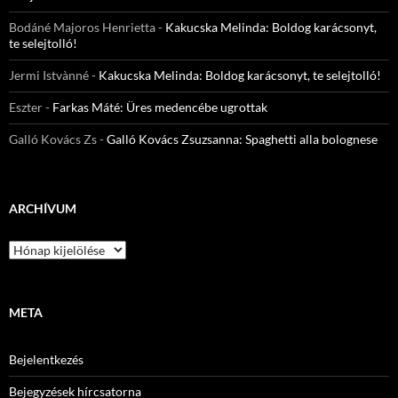
Bodáné Majoros Henrietta
-
Kakucska Melinda: Boldog karácsonyt,
te selejtolló!
Jermi Istvànné
-
Kakucska Melinda: Boldog karácsonyt, te selejtolló!
Eszter
-
Farkas Máté: Üres medencébe ugrottak
Galló Kovács Zs
-
Galló Kovács Zsuzsanna: Spaghetti alla bolognese
ARCHÍVUM
Archívum
META
Bejelentkezés
Bejegyzések hírcsatorna