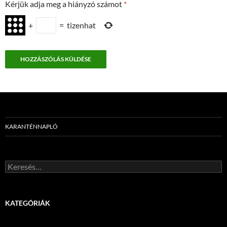
Kérjük adja meg a hiányzó számot
*
+
=
tizenhat
KARANTÉNNAPLÓ
Keresés:
KATEGÓRIÁK