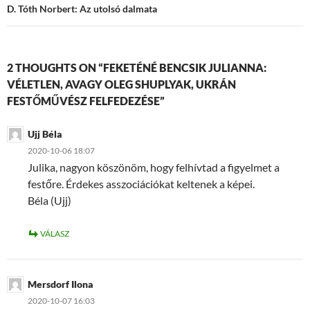
D. Tóth Norbert: Az utolsó dalmata
2 THOUGHTS ON “FEKETÉNÉ BENCSIK JULIANNA:
VÉLETLEN, AVAGY OLEG SHUPLYAK, UKRÁN
FESTŐMŰVÉSZ FELFEDEZÉSE”
Ujj Béla
2020-10-06 18:07
Julika, nagyon köszönöm, hogy felhívtad a figyelmet a
festőre. Érdekes asszociációkat keltenek a képei.
Béla (Ujj)
VÁLASZ
Mersdorf Ilona
2020-10-07 16:03