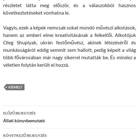
részletet látta meg először, és a válaszokból hasznos
következtetéseket vonhatna le.
Vagyis, ezek a képek nemcsak sokat mondó művészi alkotások,
hanem az emberi elme kreativitásának a felkeltői. Alkotójuk
Oleg Shuplyak, ukrán festőművész, akinek létezéséről és
munkásságáról eddig semmit sem hallott, pedig képeit a világ
több fővárosában már nagy sikerrel mutatták be. És mindez a
véletlen folytán került el hozzá.
KIEMELT
Bejegyzések
ELŐZŐ BEJEGYZÉS
navigációja
Állati könyvbemutató
KÖVETKEZŐ BEJEGYZÉS