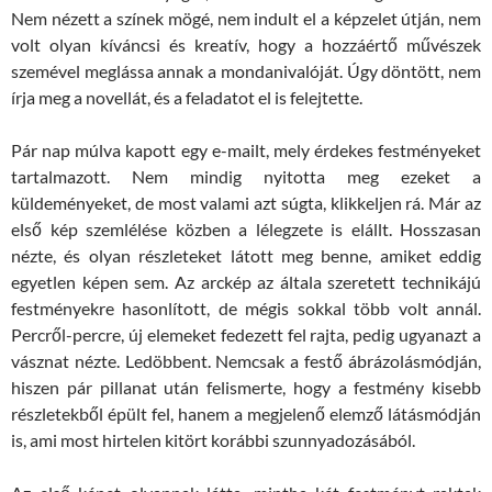
Nem nézett a színek mögé, nem indult el a képzelet útján, nem
volt olyan kíváncsi és kreatív, hogy a hozzáértő művészek
szemével meglássa annak a mondanivalóját. Úgy döntött, nem
írja meg a novellát, és a feladatot el is felejtette.
Pár nap múlva kapott egy e-mailt, mely érdekes festményeket
tartalmazott. Nem mindig nyitotta meg ezeket a
küldeményeket, de most valami azt súgta, klikkeljen rá. Már az
első kép szemlélése közben a lélegzete is elállt. Hosszasan
nézte, és olyan részleteket látott meg benne, amiket eddig
egyetlen képen sem. Az arckép az általa szeretett technikájú
festményekre hasonlított, de mégis sokkal több volt annál.
Percről-percre, új elemeket fedezett fel rajta, pedig ugyanazt a
vásznat nézte. Ledöbbent. Nemcsak a festő ábrázolásmódján,
hiszen pár pillanat után felismerte, hogy a festmény kisebb
részletekből épült fel, hanem a megjelenő elemző látásmódján
is, ami most hirtelen kitört korábbi szunnyadozásából.