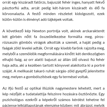
orrát egy kiszáradt fatörzs, bajuszát fehér inges, hanyatt fekvő
pásztorfiú adta, arcát pedig két-három kiszáradt és élő fa
körvonalazta. A festő minden részletet kidolgozott, ezek
külön-külön is élményt adó tájképek voltak.
A következő kép Newton portréja volt, akinek arckarakterét
két görbén nőtt fa összeölelkezése formálta meg, piros-
rózsaszín gömbös virágok alkották a szemét, a haját pedig a
faágak zöld levelei adták. Orrát egy kisebb farönk rajzolta meg,
melyből a szemöldök megformálására kinőtt két derékszögben
elhajló faág, az orr alatti bajuszt az állán ülő olvasó fiú fehér
haja adta, aki a kezében tartott könyvvel alakította ki a portré
száját. A mellkasát takaró ruhát sárgás-zöld gyepfű jelenítette
meg, melyen a gombdíszítések egy fa termései voltak.
Az ifjú festő az optikai illúziók nagymestere lehetett, mert a
kép nézőjét a tudatalattija felszínre hozására ösztönözte. Egy
pszichológus ezekről a képekről számos kérdést tehetne fel
páciense lelkiállapotának elemzése közben: mit ábrázol, melyik