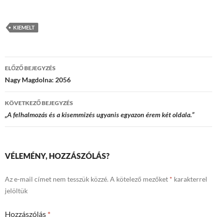
KIEMELT
Bejegyzések
ELŐZŐ BEJEGYZÉS
navigációja
Nagy Magdolna: 2056
KÖVETKEZŐ BEJEGYZÉS
„A felhalmozás és a kisemmizés ugyanis egyazon érem két oldala.”
VÉLEMÉNY, HOZZÁSZÓLÁS?
Az e-mail címet nem tesszük közzé.
A kötelező mezőket
*
karakterrel
jelöltük
Hozzászólás
*