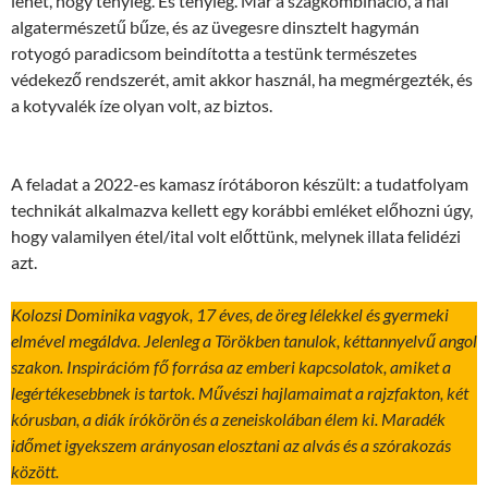
lehet, hogy tényleg. És tényleg. Már a szagkombináció, a hal
algatermészetű bűze, és az üvegesre dinsztelt hagymán
rotyogó paradicsom beindította a testünk természetes
védekező rendszerét, amit akkor használ, ha megmérgezték, és
a kotyvalék íze olyan volt, az biztos.
A feladat a 2022-es kamasz írótáboron készült: a tudatfolyam
technikát alkalmazva kellett egy korábbi emléket előhozni úgy,
hogy valamilyen étel/ital volt előttünk, melynek illata felidézi
azt.
Kolozsi Dominika vagyok, 17 éves, de öreg lélekkel és gyermeki
elmével megáldva. Jelenleg a Törökben tanulok, kéttannyelvű angol
szakon. Inspirációm fő forrása az emberi kapcsolatok, amiket a
legértékesebbnek is tartok. Művészi hajlamaimat a rajzfakton, két
kórusban, a diák írókörön és a zeneiskolában élem ki. Maradék
időmet igyekszem arányosan elosztani az alvás és a szórakozás
között.