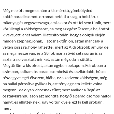
Még mielőtt megmosnám a kis méretű, gömbölyded
koktélparadicsomot, orromat betölti a szag, a bolti áruk
műanyag és vegyszerszaga, ami akkor és ott fel sem tűnik, mert
körüllengi a zöldségessort, na meg az egész Tescot, a bejáratot
kivéve, ott lehet valami illatosító talán, hogy a dolgok elején
minden szépnek, jónak, illatosnak tűnjön, aztán már csak a
végén jössz rá, hogy ráfizettél, mert az Aldi olcsóbb amúgy, de
az meg messze van, és a 38 fok már a rövid séta során is az
aszfaltra olvasztott minket, aztán még oda is sütött.
Megtörlöm a kis pirost, aztán egyben bekapom. Felrobban a
számban, a sikamlós paradicsombelső és a szilárdabb, húsos
rész egyvelegét élvezem, hiába, ez a kedvenc zöldségem, még
ha hallal párosítva gyilkos is, azt tényleg nem kellett volna
megenni, de olyan viccesnek tűnt; mert amikor a Regő az
osztálykiránduláson azt mondta, hogy ő a paradicsomos haltól
hányt, és elhitték neki, úgy voltunk vele, ezt ki kell próbálni,
mert