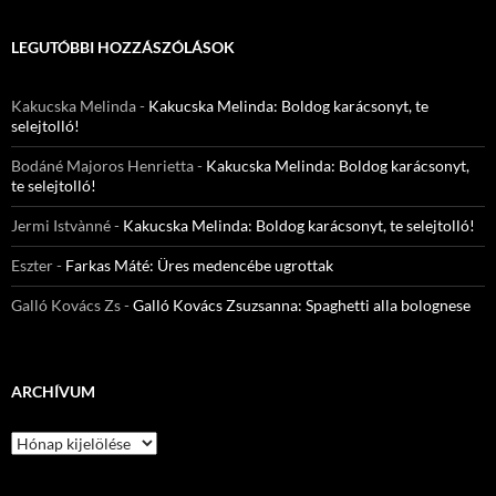
LEGUTÓBBI HOZZÁSZÓLÁSOK
Kakucska Melinda
-
Kakucska Melinda: Boldog karácsonyt, te
selejtolló!
Bodáné Majoros Henrietta
-
Kakucska Melinda: Boldog karácsonyt,
te selejtolló!
Jermi Istvànné
-
Kakucska Melinda: Boldog karácsonyt, te selejtolló!
Eszter
-
Farkas Máté: Üres medencébe ugrottak
Galló Kovács Zs
-
Galló Kovács Zsuzsanna: Spaghetti alla bolognese
ARCHÍVUM
Archívum