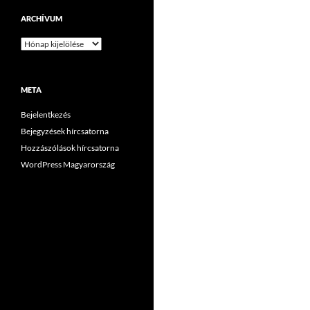
ARCHÍVUM
Archívum
META
Bejelentkezés
Bejegyzések hírcsatorna
Hozzászólások hírcsatorna
WordPress Magyarország