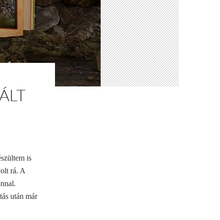
VÁLT
szültem is
olt rá. A
nnal.
tás után már