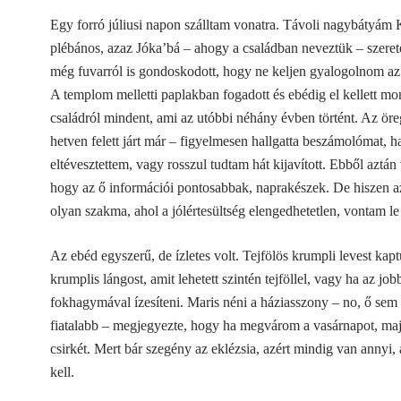
Egy forró júliusi napon szálltam vonatra.
Távoli nagybátyám K
plébános, azaz Jóka’bá – ahogy a családban neveztük – szeretet
még fuvarról is gondoskodott, hogy ne keljen gyalogolnom az
A templom melletti paplakban fogadott és ebédig el kellett 
családról mindent, ami az utóbbi néhány évben történt.
Az öre
hetven felett járt már – figyelmesen hallgatta beszámolómat, h
eltévesztettem, vagy rosszul tudtam hát kijavított. Ebből aztán v
hogy az ő információi pontosabbak, naprakészek. De hiszen a
olyan szakma, ahol a jólértesültség
elengedhetetlen, vontam le 
Az ebéd egyszerű, de ízletes volt. Tejfölös krumpli levest ka
krumplis lángost, amit lehetett szintén tejföllel, vagy ha az jobb
fokhagymával ízesíteni. Maris néni a háziasszony – no, ő sem 
fiatalabb – megjegyezte, hogy ha megvárom a vasárnapot, maj
csirkét. Mert bár szegény az eklézsia, azért mindig van annyi
kell.