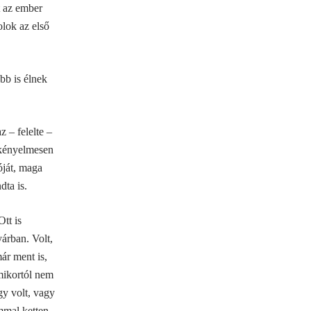
 az ember
olok az első
bb is élnek
 – felelte –
 kényelmesen
óját, maga
dta is.
tt is
yárban. Volt,
ár ment is,
amikortól nem
gy volt, vagy
mmal ketten