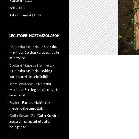
Ruhatár
(121)
Szófa
(55)
Talált mondat
(156)
LEGUTÓBBI HOZZÁSZÓLÁSOK
Kakucska Melinda
-
Kakucska
Melinda: Boldog karácsonyt, te
selejtolló!
Bodáné Majoros Henrietta
-
Kakucska Melinda: Boldog
karácsonyt, te selejtolló!
Jermi Istvànné
-
Kakucska
Melinda: Boldog karácsonyt, te
selejtolló!
Eszter
-
Farkas Máté: Üres
medencébe ugrottak
Galló Kovács Zs
-
Galló Kovács
Zsuzsanna: Spaghetti alla
bolognese