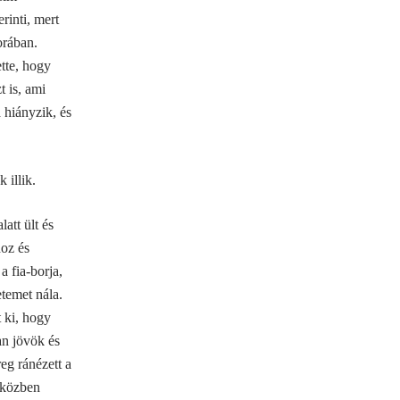
rinti, mert
orában.
tte, hogy
 is, ami
 hiányzik, és
 illik.
att ült és
hoz és
a fia
-borja,
etemet nála.
 ki, hogy
n jövök és
eg ránézett a
s közben