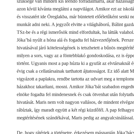
szüksége van minden kis leendő forradalmárra, akár házasság
azon kívül kívánta meglátni a napvilágot. Amikor ezt az iskolá
és visszatért ide Öreglakba, már büntetett előéletűként senki n
munkát adni neki. A jegyzőt elvitte a világháború, Bálint gazda
TSz-be és a régi ismerősök mind elfordultak, ha látták valaho
Jóka’bá
nyúlt a hóna alá és fogadta fel házvezetőjének. Persze
hivatásával járó kötelességének is tetszhetett a bűnös megtérít
milyen a sors, vagy az a föntebblakó gondoskodása, ez is épp
történt. Ugyanis most a pap húzta ki a gyufát az elvtársaknál é
évig csak a cellatársainak tarthatott ájtatosságot. Ez idő alatt M
vigyázott a paplakra, rendbe tartotta az udvart meg a templomot
házakhoz takarítani, mosni. Amikor Jóka’bát szabadon enged
elnöke fogadta fel mindenesnek és csak ötvenhat után folytath
hivatását. Maris nem volt nagyon vallásos, de mindent elvégzet
rábíztak, így maradt együtt a két régi küzdőfél. A pap felhagyo
megtérítésének szándékával, Maris pedig az angyalcsinálással.
De, hogy rátérjek a történetre,
érkezésem másnapján
Jóka’bác