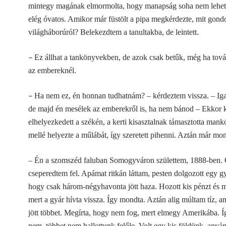
mintegy magának elmormolta, hogy manapság soha nem lehet
elég óvatos. Amikor már füstölt a pipa megkérdezte, mit gond
világháborúról? Belekezdtem a tanultakba, de leintett.
–
Ez állhat a tankönyvekben, de azok csak betűk, még ha tová
az embereknél.
–
Ha nem ez, én honnan tudhatnám? – kérdeztem vissza. – Igaz
de majd én mesélek az emberekről is, ha nem bánod – Ekkor
elhelyezkedett a székén, a kerti kisasztalnak támasztotta mank
mellé helyezte a műlábát, így szeretett pihenni. Aztán már mon
– Én a szomszéd faluban Somogyváron születtem, 1888-ben. O
cseperedtem fel. Apámat ritkán láttam, pesten dolgozott egy g
hogy csak három-négyhavonta jött haza. Hozott kis pénzt és m
mert a gyár hívta vissza. Így mondta. Aztán alig múltam tíz, 
jött többet. Megírta, hogy nem fog, mert elmegy Amerikába. Í
nem, többet nem hallottunk felőle. Volt egy kis földünk, anyá