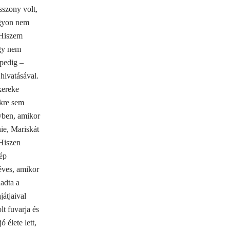
szony volt,
agyon nem
 Hiszem
egy nem
 pedig –
 hivatásával.
kereke
ikre sem
yben, amikor
nie, Mariskát
 Hiszen
zép
éves, amikor
iadta a
játjaival
lt fuvarja és
 élete lett,