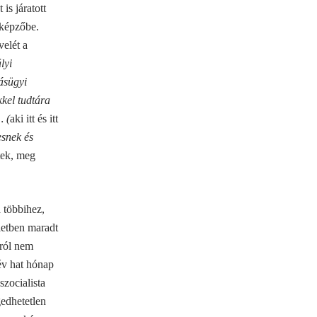
is járatott
aképzőbe.
velét a
lyi
ásügyi
kkel tudtára
 (
aki itt és itt
snek és
étek, meg
 többihez,
letben maradt
sról nem
 év hat hónap
szocialista
gedhetetlen