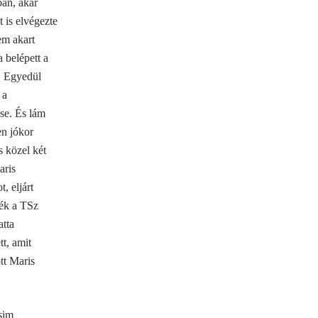
ban, akár
t is elvégezte
em akart
 belépett a
l. Egyedül
 a
ése. És lám
en jókor
s közel két
aris
, eljárt
ték
a TSz
atta
t, amit
tt Maris
sim