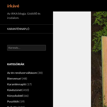
Keresés
írkávé
Tartalomhoz
Az IRKA blogja. Gödöllő és
irodalom.
KARANTÉNNAPLÓ
Keresés:
KATEGÓRIÁK
Az én rendszerváltásom
(30)
Bienvenue!
(48)
Karanténnapló
(17)
Kávészünet
(410)
Könyvkoktél
(66)
Pusztítók
(19)