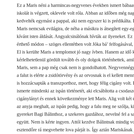
Ez a Maris néni a harmincas-negyvenes években ismert bábaas
iskolát is végzett, oklevele volt róla. Abban az időben még n
kedvelték egymást a pappal, aki nem egyszer ki is prédikálta.
Maris nemcsak evilágira, de néha a másikra is átsegített egy-
kívánt isten áldását. Angyalcsinálónak hívták az ilyeneket. Ez
érthető módon – szöges ellentétben volt Jóka bá’ felfogásával,
El is kerülte Maris a templomot jó nagy ívben. Hanem az idő 
kérlelhetetlenül gördült tovább és oly dolgok történhettek, am
Maris, sem a pap még csak nem is gondolhatott. Negyvennég
a falut is elérte a zsidótörvény és az orvosnak is el kellett men
is hozzácsapták a transzporthoz, mert, hogy félig cigány volt.
ismerte mindenki az ispán történetét, aki elcsábította a csodas
cigánylányt és ennek következménye lett Maris. Alig volt két 
az anyja meghalt, az ispán pedig, hogy a falu meg ne szólja, k
gyereket Bagi Bálinthoz, a szekeres gazdához, nevelné fel a sa
együtt. Nem is kérte ingyen. Attól kezdve Bálintnak mindig vo
esztendőre rá megvehette lova párját is. Így aztán Mariskának jó