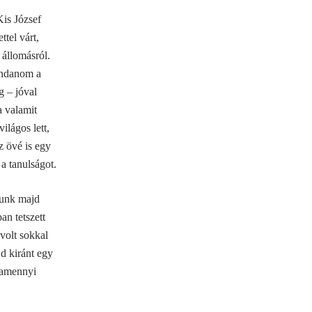
is József
tel várt,
 állomásról.
mondanom a
g – jóval
a valamit
ilágos lett,
z övé is egy
a tanulságot.
ptunk majd
an tetszett
volt sokkal
d kiránt egy
, amennyi