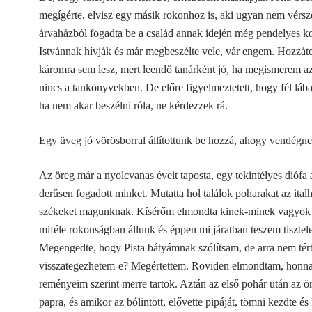
megígérte, elvisz egy másik rokonhoz is, aki ugyan nem vérsze
árvaházból fogadta be a család annak idején még pendelyes k
Istvánnak hívják és már megbeszélte vele, vár engem. Hozzáte
káromra sem lesz, mert leendő tanárként jó, ha megismerem azt
nincs a tankönyvekben. De előre figyelmeztetett, hogy fél lába
ha nem akar beszélni róla, ne kérdezzek rá.
Egy üveg jó vörösborral állítottunk be hozzá, ahogy vendégnek
Az öreg már a nyolcvanas éveit taposta, egy tekintélyes diófa al
derűsen fogadott minket. Mutatta hol találok poharakat az ital
székeket magunknak. Kísérőm elmondta kinek-minek vagyok 
miféle rokonságban állunk és éppen mi járatban teszem tisztel
Megengedte, hogy Pista bátyámnak szólítsam, de arra nem tért
visszategezhetem-e? Megértettem. Röviden elmondtam, honna
reményeim szerint merre tartok. Aztán az első pohár után az ör
papra, és amikor az bólintott, elővette pipáját, tömni kezdte é