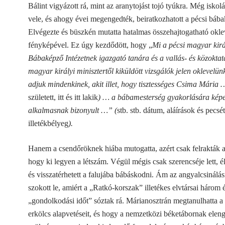
Bálint vigyázott rá, mint az aranytojást tojó tyúkra. Még iskolát 
vele, és ahogy évei megengedték, beiratkozhatott a pécsi báb
Elvégezte és büszkén mutatta hatalmas összehajtogatható okle
fényképével. Ez úgy kezdődött, hogy „
Mi a pécsi magyar kirá
Bábaképző Intézetnek igazgató tanára és a vallás- és közoktat
magyar királyi minisztertől kiküldött vizsgálók jelen oklevelün
adjuk mindenkinek, akit illet, hogy tisztességes Csima Mária
…
született, itt és itt lakik
) … a bábamesterség gyakorlására képe
alkalmasnak bizonyult …”
(
stb. stb. dátum, aláírások és pecs
illetékbélyeg
).
Hanem a csendőröknek hiába mutogatta, azért csak felrakták a
hogy ki legyen a létszám. Végül mégis csak szerencséje lett, é
és visszatérhetett a falujába bábáskodni. Ám az angyalcsinálá
szokott le, amiért a „Ratkó-korszak” illetékes elvtársai három
„gondolkodási időt” sóztak rá. Márianosztrán megtanulhatta a 
erkölcs alapvetéseit, és hogy a nemzetközi béketábornak elen