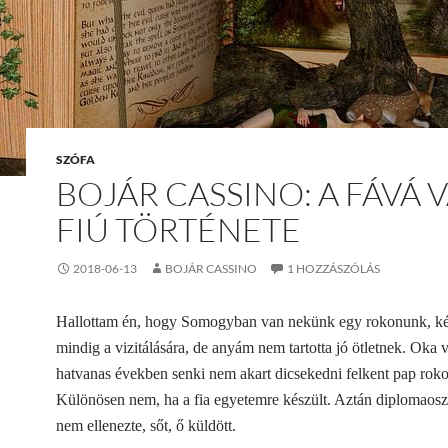
SZÓFA
BOJÁR CASSINO: A FÁVÁ 
FIÚ TÖRTÉNETE
2018-06-13
BOJÁR CASSINO
1 HOZZÁSZÓLÁS
Hallottam én, hogy Somogyban van nekünk egy rokonunk, ké
mindig a vizitálására, de anyám nem tartotta jó ötletnek. Oka v
hatvanas években senki nem akart dicsekedni felkent pap roko
Különösen nem, ha a fia egyetemre készült. Aztán diplomaosz
nem ellenezte, sőt, ő küldött.