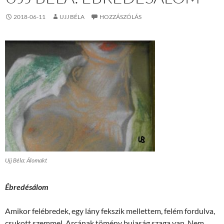
2018-06-11
UJJ BÉLA
HOZZÁSZÓLÁS
Ujj Béla: Álomakt
Ébredésálom
Amikor felébredek, egy lány fekszik mellettem, felém fordulva,
csukott szemmel. Arcának tömény bujaság szaga van. Nem