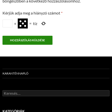
böngészőben a következő hozzászólásomhoz.
Kérjük adja meg a hiányzó számot
*
+
=
tíz
KARANTÉNNAPLÓ
Keresés:
KATEGÓRIÁK