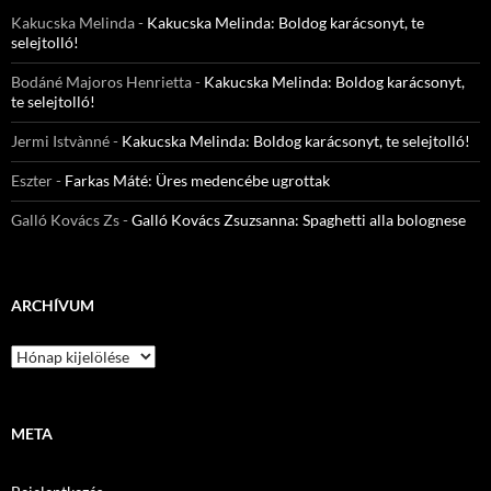
Kakucska Melinda
-
Kakucska Melinda: Boldog karácsonyt, te
selejtolló!
Bodáné Majoros Henrietta
-
Kakucska Melinda: Boldog karácsonyt,
te selejtolló!
Jermi Istvànné
-
Kakucska Melinda: Boldog karácsonyt, te selejtolló!
Eszter
-
Farkas Máté: Üres medencébe ugrottak
Galló Kovács Zs
-
Galló Kovács Zsuzsanna: Spaghetti alla bolognese
ARCHÍVUM
Archívum
META