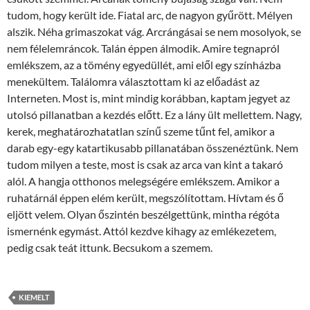
tudom, hogy került ide. Fiatal arc, de nagyon gyűrött. Mélyen
alszik. Néha grimaszokat vág. Arcrángásai se nem mosolyok, se
nem félelemráncok. Talán éppen álmodik. Amire tegnapról
emlékszem, az a tömény egyedüllét, ami elől egy színházba
menekültem. Találomra választottam ki az előadást az
Interneten. Most is, mint mindig korábban, kaptam jegyet az
utolsó pillanatban a kezdés előtt. Ez a lány ült mellettem. Nagy,
kerek, meghatározhatatlan színű szeme tűnt fel, amikor a
darab egy-egy katartikusabb pillanatában összenéztünk. Nem
tudom milyen a teste, most is csak az arca van kint a takaró
alól. A hangja otthonos melegségére emlékszem. Amikor a
ruhatárnál éppen elém került, megszólítottam. Hívtam és ő
eljött velem. Olyan őszintén beszélgettünk, mintha régóta
ismernénk egymást. Attól kezdve kihagy az emlékezetem,
pedig csak teát ittunk. Becsukom a szemem.
KIEMELT