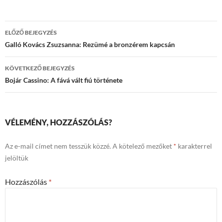
Bejegyzések
ELŐZŐ BEJEGYZÉS
navigációja
Galló Kovács Zsuzsanna: Rezümé a bronzérem kapcsán
KÖVETKEZŐ BEJEGYZÉS
Bojár Cassino: A fává vált fiú története
VÉLEMÉNY, HOZZÁSZÓLÁS?
Az e-mail címet nem tesszük közzé.
A kötelező mezőket
*
karakterrel
jelöltük
Hozzászólás
*