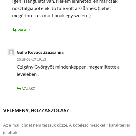
Igen! Hangulata van. Nekem elhiheted, én már csak
nosztalgiából élek. Jó füle volt a zsűrinek. (Lehet
megérintette a múltjának egy szelete.)
VÁLASZ
Galló Kovács Zsuzsanna
2018-06-17 19:13
Czigány Györgyöt mindenképpen, megemlítette a
levelében .
VÁLASZ
VÉLEMÉNY, HOZZÁSZÓLÁS?
Az e-mail címet nem tesszük közzé.
A kötelező mezőket
*
karakterrel
jelöltük