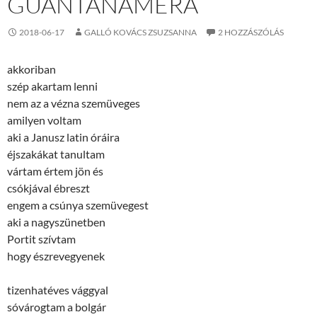
GUANTANAMÉRA
2018-06-17
GALLÓ KOVÁCS ZSUZSANNA
2 HOZZÁSZÓLÁS
akkoriban
szép akartam lenni
nem az a vézna szemüveges
amilyen voltam
aki a Janusz latin óráira
éjszakákat tanultam
vártam értem jön és
csókjával ébreszt
engem a csúnya szemüvegest
aki a nagyszünetben
Portit szívtam
hogy észrevegyenek
tizenhatéves vággyal
sóvárogtam a bolgár