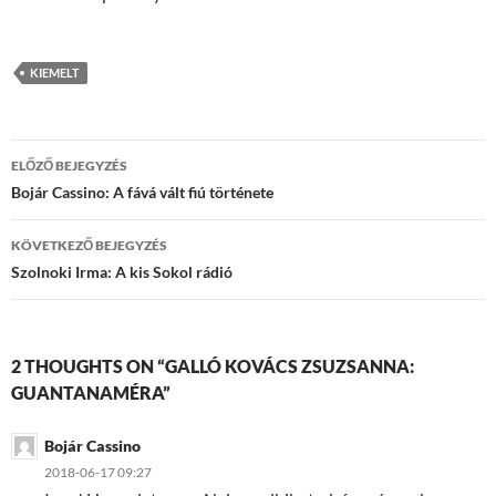
KIEMELT
Bejegyzések
ELŐZŐ BEJEGYZÉS
navigációja
Bojár Cassino: A fává vált fiú története
KÖVETKEZŐ BEJEGYZÉS
Szolnoki Irma: A kis Sokol rádió
2 THOUGHTS ON “GALLÓ KOVÁCS ZSUZSANNA:
GUANTANAMÉRA”
Bojár Cassino
2018-06-17 09:27