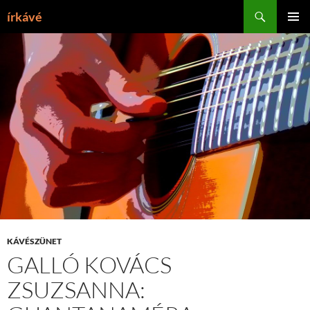
Tartalomhoz
Keresés
írkávé
ELSŐDL
MENÜ
KÁVÉSZÜNET
GALLÓ KOVÁCS
ZSUZSANNA: