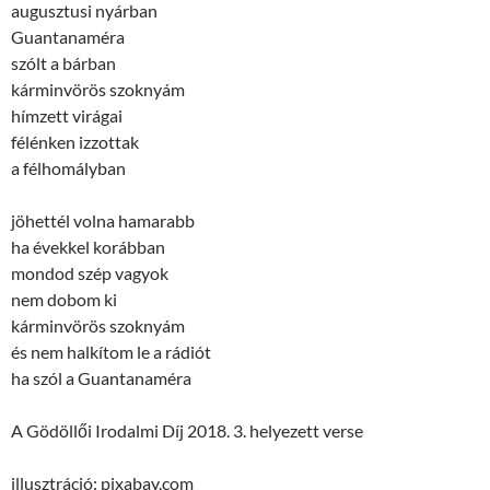
augusztusi nyárban
Guantanaméra
szólt a bárban
kárminvörös szoknyám
hímzett virágai
félénken izzottak
a félhomályban
jöhettél volna hamarabb
ha évekkel korábban
mondod szép vagyok
nem dobom ki
kárminvörös szoknyám
és nem halkítom le a rádiót
ha szól a Guantanaméra
A Gödöllői Irodalmi Díj 2018. 3. helyezett verse
illusztráció: pixabay.com