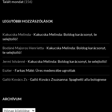
Talált mondat
(156)
LEGUTÓBBI HOZZÁSZÓLÁSOK
Kakucska Melinda
-
Kakucska Melinda: Boldog karácsonyt, te
selejtolló!
Bodáné Majoros Henrietta
-
Kakucska Melinda: Boldog karácsonyt,
te selejtolló!
Jermi Istvànné
-
Kakucska Melinda: Boldog karácsonyt, te selejtolló!
Eszter
-
Farkas Máté: Üres medencébe ugrottak
Galló Kovács Zs
-
Galló Kovács Zsuzsanna: Spaghetti alla bolognese
ARCHÍVUM
Archívum