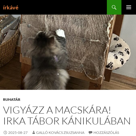
Tartalomhoz
Keresés
írkávé
ELSŐDL
MENÜ
RUHATÁR
VIGYÁZZ A MACSKÁRA!
IRKA TÁBOR KÁNIKULÁBAN
2025-08-27
GALLÓ KOVÁCS ZSUZSANNA
HOZZÁSZÓLÁS