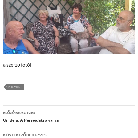
a szerző fotói
KIEMELT
Bejegyzések
ELŐZŐ BEJEGYZÉS
navigációja
Ujj Béla: A Perseidákra várva
KÖVETKEZŐ BEJEGYZÉS