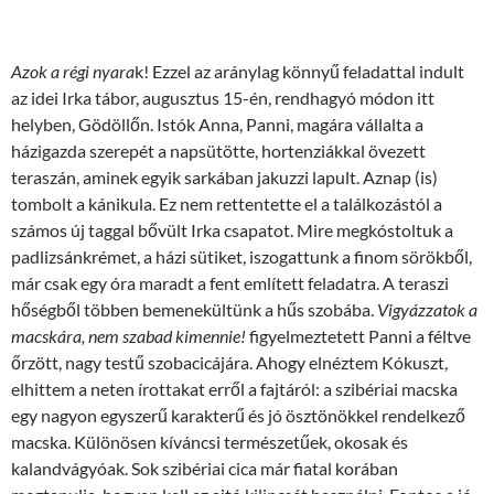
Azok a régi nyara
k! Ezzel az aránylag könnyű feladattal indult
az idei Irka tábor, augusztus 15-én, rendhagyó módon itt
helyben, Gödöllőn. Istók Anna, Panni, magára vállalta a
házigazda szerepét a napsütötte, hortenziákkal övezett
teraszán, aminek egyik sarkában jakuzzi lapult. Aznap (is)
tombolt a kánikula. Ez nem rettentette el a találkozástól a
számos új taggal bővült Irka csapatot. Mire megkóstoltuk a
padlizsánkrémet, a házi sütiket, iszogattunk a finom sörökből,
már csak egy óra maradt a fent említett feladatra. A teraszi
hőségből többen bemenekültünk a hűs szobába.
Vigyázzatok a
macskára, nem szabad kimennie!
figyelmeztetett Panni a féltve
őrzött, nagy testű szobacicájára. Ahogy elnéztem Kókuszt,
elhittem a neten írottakat erről a fajtáról: a szibériai macska
egy nagyon egyszerű karakterű és jó ösztönökkel rendelkező
macska. Különösen kíváncsi természetűek, okosak és
kalandvágyóak. Sok szibériai cica már fiatal korában