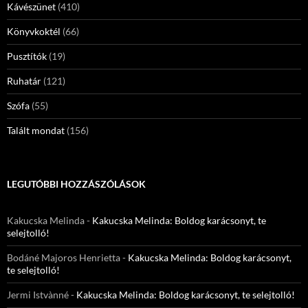
Kávészünet
(410)
Könyvkoktél
(66)
Pusztítók
(19)
Ruhatár
(121)
Szófa
(55)
Talált mondat
(156)
LEGUTÓBBI HOZZÁSZÓLÁSOK
Kakucska Melinda
-
Kakucska Melinda: Boldog karácsonyt, te
selejtolló!
Bodáné Majoros Henrietta
-
Kakucska Melinda: Boldog karácsonyt,
te selejtolló!
Jermi Istvànné
-
Kakucska Melinda: Boldog karácsonyt, te selejtolló!