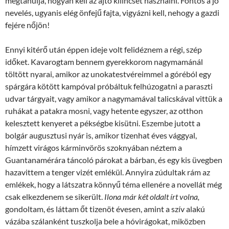
megtanulja, hogyan kell az ajtó kilincsét használni. Fontos a jó
nevelés, ugyanis elég önfejű fajta, vigyázni kell, nehogy a gazdi
fejére nőjön!
Ennyi kitérő után éppen ideje volt felidéznem a régi, szép
időket. Kavarogtam bennem gyerekkorom nagymamánál
töltött nyarai, amikor az unokatestvéreimmel a góréból egy
spárgára kötött kampóval próbáltuk felhúzogatni a paraszti
udvar tárgyait, vagy amikor a nagymamával talicskával vittük a
ruhákat a patakra mosni, vagy hetente egyszer, az otthon
kelesztett kenyeret a pékségbe kisütni. Eszembe jutott a
bolgár augusztusi nyár is, amikor tizenhat éves vággyal,
hímzett virágos kárminvörös szoknyában néztem a
Guantanamérára táncoló párokat a bárban, és egy kis üvegben
hazavittem a tenger vizét emlékül. Annyira zúdultak rám az
emlékek, hogy a látszatra könnyű téma ellenére a novellát még
csak elkezdenem se sikerült.
Ilona már két oldalt írt volna,
gondoltam, és láttam őt tizenöt évesen, amint a szív alakú
vázába szálanként tuszkolja bele a hóvirágokat, miközben