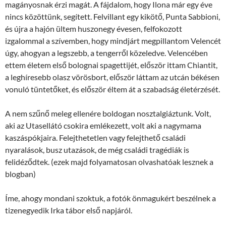
magányosnak érzi magát. A fájdalom, hogy Ilona már egy éve
nincs közöttünk, segített. Felvillant egy kikötő, Punta Sabbioni,
és újra a hajón ültem huszonegy évesen, felfokozott
izgalommal a szívemben, hogy mindjárt megpillantom Velencét
úgy, ahogyan a legszebb, a tengerről közeledve. Velencében
ettem életem első bolognai spagettijét, először ittam Chiantit,
a leghíresebb olasz vörösbort, először láttam az utcán békésen
vonuló tüntetőket, és először éltem át a szabadság életérzését.
A nem szűnő meleg ellenére boldogan nosztalgiáztunk. Volt,
aki az Utasellátó csokira emlékezett, volt aki a nagymama
kaszáspókjaira. Felejthetetlen vagy felejthető családi
nyaralások, busz utazások, de még családi tragédiák is
felidéződtek. (ezek majd folyamatosan olvashatóak lesznek a
blogban)
Íme, ahogy mondani szoktuk, a fotók önmagukért beszélnek a
tizenegyedik Irka tábor első napjáról.