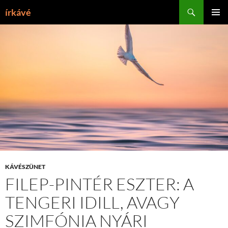
Tartalomhoz
Keresés
írkávé
ELSŐDL
MENÜ
KÁVÉSZÜNET
FILEP-PINTÉR ESZTER: A
TENGERI IDILL, AVAGY
SZIMFÓNIA NYÁRI