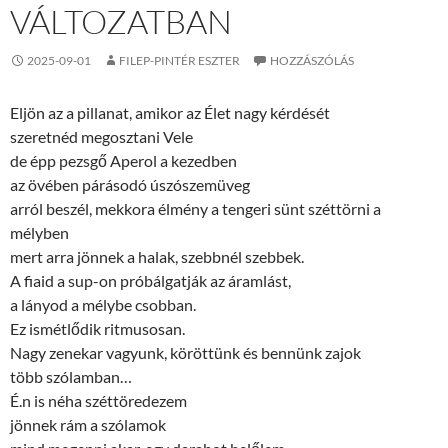
VÁLTOZATBAN
2025-09-01
FILEP-PINTÉR ESZTER
HOZZÁSZÓLÁS
Eljön az a pillanat, amikor az Élet nagy kérdését
szeretnéd megosztani Vele
de épp pezsgő Aperol a kezedben
az övében párásodó úszószemüveg
arról beszél, mekkora élmény a tengeri sünt széttörni a
mélyben
mert arra jönnek a halak, szebbnél szebbek.
A fiaid a sup-on próbálgatják az áramlást,
a lányod a mélybe csobban.
Ez ismétlődik ritmusosan.
Nagy zenekar vagyunk, köröttünk és bennünk zajok
több szólamban…
É.n is néha széttöredezem
jönnek rám a szólamok