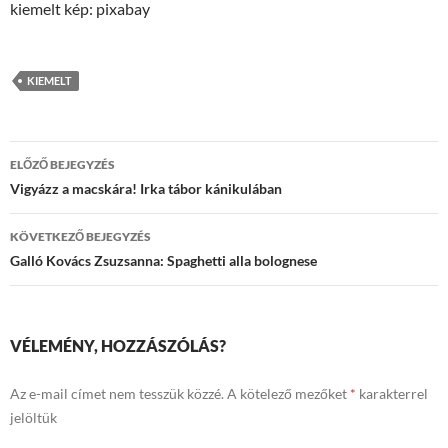
kiemelt kép: pixabay
KIEMELT
Bejegyzések
ELŐZŐ BEJEGYZÉS
navigációja
Vigyázz a macskára! Irka tábor kánikulában
KÖVETKEZŐ BEJEGYZÉS
Galló Kovács Zsuzsanna: Spaghetti alla bolognese
VÉLEMÉNY, HOZZÁSZÓLÁS?
Az e-mail címet nem tesszük közzé.
A kötelező mezőket
*
karakterrel
jelöltük