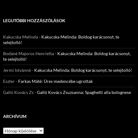
LEGUTÓBBI HOZZÁSZÓLÁSOK
Kakucska Melinda
-
Kakucska Melinda: Boldog karácsonyt, te
selejtolló!
Bodáné Majoros Henrietta
-
Kakucska Melinda: Boldog karácsonyt,
te selejtolló!
Jermi Istvànné
-
Kakucska Melinda: Boldog karácsonyt, te selejtolló!
Eszter
-
Farkas Máté: Üres medencébe ugrottak
Galló Kovács Zs
-
Galló Kovács Zsuzsanna: Spaghetti alla bolognese
ARCHÍVUM
Archívum