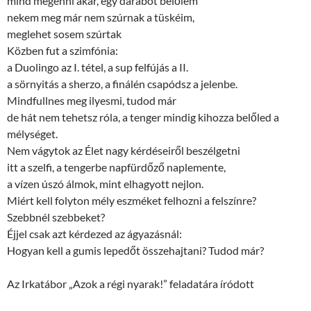
mind megenni akar, egy darabot belőlem
nekem meg már nem szúrnak a tüskéim,
meglehet sosem szúrtak
Közben fut a szimfónia:
a Duolingo az I. tétel, a sup felfújás a II.
a sörnyitás a sherzo, a finálén csapódsz a jelenbe.
Mindfullnes meg ilyesmi, tudod már
de hát nem tehetsz róla, a tenger mindig kihozza belőled a
mélységet.
Nem vágytok az Élet nagy kérdéseiről beszélgetni
itt a szelfi, a tengerbe napfürdőző naplemente,
a vízen úszó álmok, mint elhagyott nejlon.
Miért kell folyton mély eszméket felhozni a felszínre?
Szebbnél szebbeket?
Éjjel csak azt kérdezed az ágyazásnál:
Hogyan kell a gumis lepedőt összehajtani? Tudod már?
Az Irkatábor „Azok a régi nyarak!” feladatára íródott