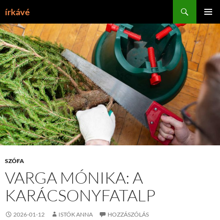
Tartalomhoz
Keresés
írkávé
ELSŐDL
MENÜ
SZÓFA
VARGA MÓNIKA: A
KARÁCSONYFATALP
2026-01-12
ISTÓK ANNA
HOZZÁSZÓLÁS