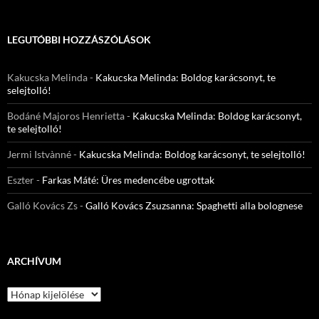
LEGUTÓBBI HOZZÁSZÓLÁSOK
Kakucska Melinda
-
Kakucska Melinda: Boldog karácsonyt, te
selejtolló!
Bodáné Majoros Henrietta
-
Kakucska Melinda: Boldog karácsonyt,
te selejtolló!
Jermi Istvànné
-
Kakucska Melinda: Boldog karácsonyt, te selejtolló!
Eszter
-
Farkas Máté: Üres medencébe ugrottak
Galló Kovács Zs
-
Galló Kovács Zsuzsanna: Spaghetti alla bolognese
ARCHÍVUM
Archívum