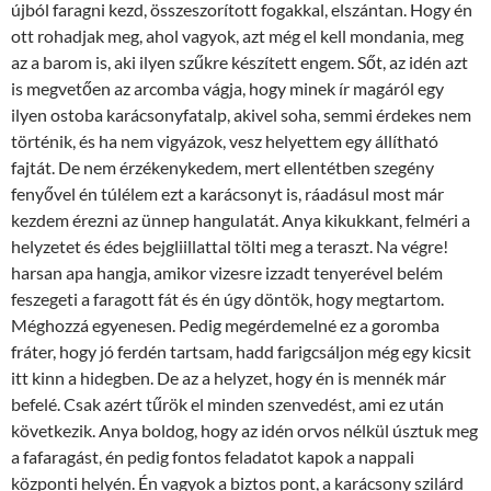
újból faragni kezd, összeszorított fogakkal, elszántan. Hogy én
ott rohadjak meg, ahol vagyok, azt még el kell mondania, meg
az a barom is, aki ilyen szűkre készített engem. Sőt, az idén azt
is megvetően az arcomba vágja, hogy minek ír magáról egy
ilyen ostoba karácsonyfatalp, akivel soha, semmi érdekes nem
történik, és ha nem vigyázok, vesz helyettem egy állítható
fajtát. De nem érzékenykedem, mert ellentétben szegény
fenyővel én túlélem ezt a karácsonyt is, ráadásul most már
kezdem érezni az ünnep hangulatát. Anya kikukkant, felméri a
helyzetet és édes bejgliillattal tölti meg a teraszt. Na végre!
harsan apa hangja, amikor vizesre izzadt tenyerével belém
feszegeti a faragott fát és én úgy döntök, hogy megtartom.
Méghozzá egyenesen. Pedig megérdemelné ez a goromba
fráter, hogy jó ferdén tartsam, hadd farigcsáljon még egy kicsit
itt kinn a hidegben. De az a helyzet, hogy én is mennék már
befelé. Csak azért tűrök el minden szenvedést, ami ez után
következik. Anya boldog, hogy az idén orvos nélkül úsztuk meg
a fafaragást, én pedig fontos feladatot kapok a nappali
központi helyén. Én vagyok a biztos pont, a karácsony szilárd