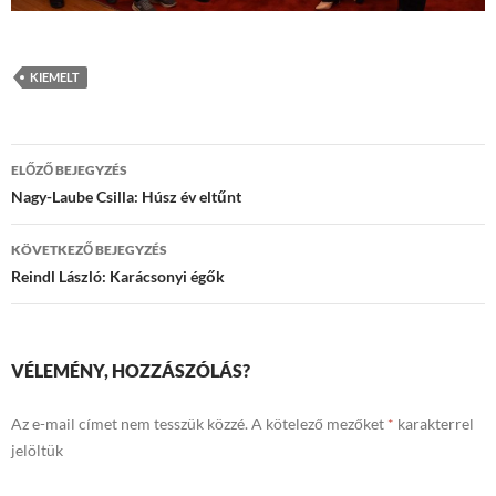
KIEMELT
Bejegyzések
ELŐZŐ BEJEGYZÉS
navigációja
Nagy-Laube Csilla: Húsz év eltűnt
KÖVETKEZŐ BEJEGYZÉS
Reindl László: Karácsonyi égők
VÉLEMÉNY, HOZZÁSZÓLÁS?
Az e-mail címet nem tesszük közzé.
A kötelező mezőket
*
karakterrel
jelöltük