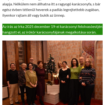
alapja. Nélkülem nem állhatna itt a ragyogó karácsonyfa, s bár
egész évben tétlenül heverek a padlás legrejtettebb zugában,
ilyenkor rajtam áll vagy bukik az ünnep.
Az írás az Irka 2025 december 19-ei karácsonyi felolvasóestjén
hangzott el, az írókör karácsonyfájának megalkotása során.