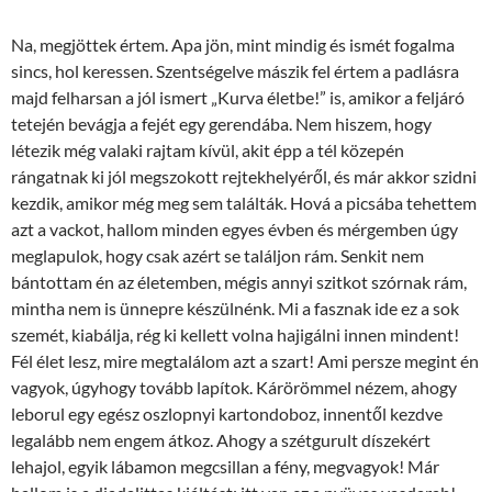
Na, megjöttek értem. Apa jön, mint mindig és ismét fogalma
sincs, hol keressen. Szentségelve mászik fel értem a padlásra
majd felharsan a jól ismert „Kurva életbe!” is, amikor a feljáró
tetején bevágja a fejét egy gerendába. Nem hiszem, hogy
létezik még valaki rajtam kívül, akit épp a tél közepén
rángatnak ki jól megszokott rejtekhelyéről, és már akkor szidni
kezdik, amikor még meg sem találták. Hová a picsába tehettem
azt a vackot, hallom minden egyes évben és mérgemben úgy
meglapulok, hogy csak azért se találjon rám. Senkit nem
bántottam én az életemben, mégis annyi szitkot szórnak rám,
mintha nem is ünnepre készülnénk. Mi a fasznak ide ez a sok
szemét, kiabálja, rég ki kellett volna hajigálni innen mindent!
Fél élet lesz, mire megtalálom azt a szart! Ami persze megint én
vagyok, úgyhogy tovább lapítok. Kárörömmel nézem, ahogy
leborul egy egész oszlopnyi kartondoboz, innentől kezdve
legalább nem engem átkoz. Ahogy a szétgurult díszekért
lehajol, egyik lábamon megcsillan a fény, megvagyok! Már