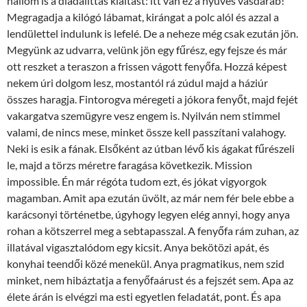
hallom is a diadalittas kiáltást: itt van ez a nyüves vasdarab!
Megragadja a kilógó lábamat, kirángat a polc alól és azzal a
lendülettel indulunk is lefelé. De a neheze még csak ezután jön.
Megyünk az udvarra, velünk jön egy fűrész, egy fejsze és már
ott reszket a teraszon a frissen vágott fenyőfa. Hozzá képest
nekem úri dolgom lesz, mostantól rá zúdul majd a háziúr
összes haragja. Fintorogva méregeti a jókora fenyőt, majd fejét
vakargatva szemügyre vesz engem is. Nyilván nem stimmel
valami, de nincs mese, minket össze kell passzítani valahogy.
Neki is esik a fának. Elsőként az útban lévő kis ágakat fűrészeli
le, majd a törzs méretre faragása következik. Mission
impossible. Én már régóta tudom ezt, és jókat vigyorgok
magamban. Amit apa ezután üvölt, az már nem fér bele ebbe a
karácsonyi történetbe, úgyhogy legyen elég annyi, hogy anya
rohan a kötszerrel meg a sebtapasszal. A fenyőfa rám zuhan, az
illatával vigasztalódom egy kicsit. Anya bekötözi apát, és
konyhai teendői közé menekül. Anya pragmatikus, nem szid
minket, nem hibáztatja a fenyőfaárust és a fejszét sem. Apa az
élete árán is elvégzi ma esti egyetlen feladatát, pont. És apa