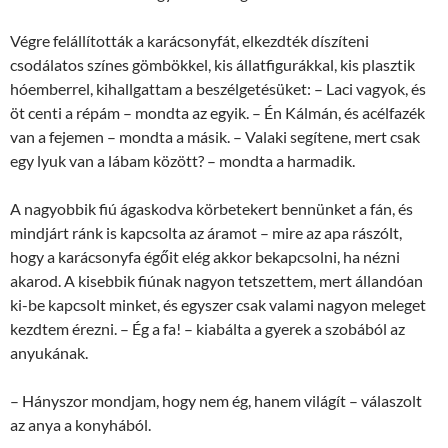
Végre felállították a karácsonyfát, elkezdték díszíteni
csodálatos színes gömbökkel, kis állatfigurákkal, kis plasztik
hóemberrel, kihallgattam a beszélgetésüket: ­– Laci vagyok, és
öt centi a répám – mondta az egyik. – Én Kálmán, és acélfazék
van a fejemen – mondta a másik. – Valaki segítene, mert csak
egy lyuk van a lábam között? – mondta a harmadik.
A nagyobbik fiú ágaskodva körbetekert bennünket a fán, és
mindjárt ránk is kapcsolta az áramot – mire az apa rászólt,
hogy a karácsonyfa égőit elég akkor bekapcsolni, ha nézni
akarod. A kisebbik fiúnak nagyon tetszettem, mert állandóan
ki-be kapcsolt minket, és egyszer csak valami nagyon meleget
kezdtem érezni. – Ég a fa! – kiabálta a gyerek a szobából az
anyukának.
– Hányszor mondjam, hogy nem ég, hanem világít – válaszolt
az anya a konyhából.