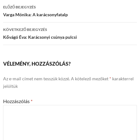
Bejegyzések
ELŐZŐ BEJEGYZÉS
navigációja
Varga Mónika: A karácsonyfatalp
KÖVETKEZŐ BEJEGYZÉS
Kővágó Éva: Karácsonyi csúnya pulcsi
VÉLEMÉNY, HOZZÁSZÓLÁS?
Az e-mail címet nem tesszük közzé.
A kötelező mezőket
*
karakterrel
jelöltük
Hozzászólás
*