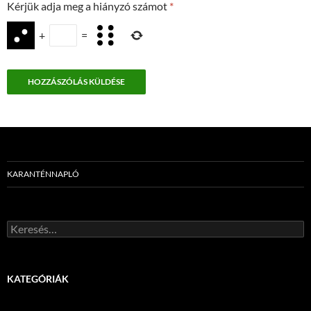
Kérjük adja meg a hiányzó számot
*
+
=
KARANTÉNNAPLÓ
Keresés:
KATEGÓRIÁK