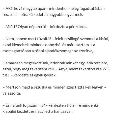
– Akárhová megy az apám, mindenhol meleg fogadtatásban
részesül – büszkélkedett a nagyobbik gyermek.
– Miért? Olyan népszerű? – kérdezte a pénztáros.
– Nem, hanem mert tűzoltó! – felelte csillogó szemmel a kisfiú,
azzal kiemeltek minket a dobozból és már utaztam is a
csomagtartóban a többi ajándékcsomaghoz szorítva
.
Hamarosan megérkeztünk, ledobtak minket egy láda tetejére,
azzal, hogy még takarítani kell. – Anya, miért takarítod ki a WC-
t is? ­ – kérdezte az egyik gyerek.
– Mert jön majd a Jézuska és minden szép tiszta kell legyen –
válaszolta.
– És nálunk fog szarni is? – kérdezte a fiú, mire mindenki
kiabálni kezdett és nagy lett a hangzavar.