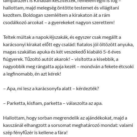
lámpafüzért is Kínában készítették, remélem égni is fog ­–
hallottam, majd melegség öntötte testemet és világítani
kezdtem. Boldogan szemléltem a kirakaton át a rám
csodálkozó arcokat – a gyerekeket nagyon szerettem!
Teltek múltak a napok/éjszakák, és egyszer csak megállt a
karácsonyi kirakat előtt egy család: fiatalos jól öltözött anyuka,
magas szakállas apuka és két veszekedő kiabáló 5-6 éves
fiúgyerek. Tűzoltó autót akarok! – visította a kisebbik, a
nagyobbik meg rángatta apja kezét – mondván a fekete étcsoki
a legfinomabb, én azt kérek!
– Apa, mi lesz a karácsonyfa alatt – kérdezték?
– Parketta, kisfiam, parketta – válaszolta az apa.
Hallottam, hogy sorban megrendelik az ajándékokat, majd a
kasszánál elhangzott a sorsomat meghatározó mondat: valami
szép fényfűzér is kellene a fára!