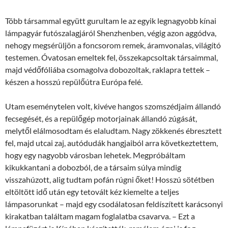
Több társammal együtt gurultam le az egyik legnagyobb kínai
lámpagyár futószalagjáról Shenzhenben, végig azon aggódva,
nehogy megsérüljön a foncsorom remek, áramvonalas, világító
testemen. Óvatosan emeltek fel, összekapcsoltak társaimmal,
majd védőfóliába csomagolva dobozoltak, raklapra tettek –
készen a hosszú repülőútra Európa felé.
Utam eseménytelen volt, kivéve hangos szomszédjaim állandó
fecsegését, és a repülőgép motorjainak állandó zúgását,
melytől elálmosodtam és elaludtam. Nagy zökkenés ébresztett
fel, majd utcai zaj, autódudák hangjaiból arra következtettem,
hogy egy nagyobb városban lehetek. Megpróbáltam
kikukkantani a dobozból, de a társaim súlya mindig
visszahúzott, alig tudtam pofán rúgni őket! Hosszú sötétben
eltöltött idő után egy tetovált kéz kiemelte a teljes
lámpasorunkat – majd egy csodálatosan feldíszített karácsonyi
kirakatban találtam magam foglalatba csavarva. – Ezt a