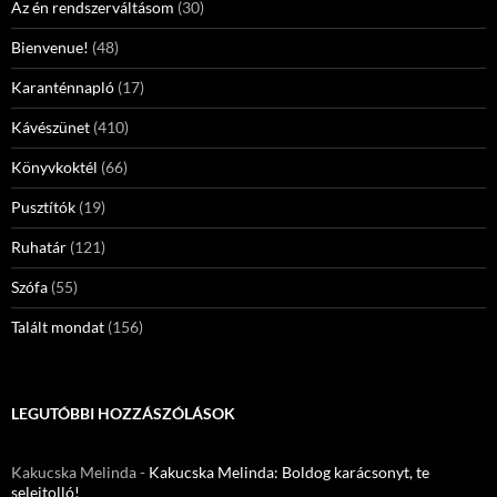
Az én rendszerváltásom
(30)
Bienvenue!
(48)
Karanténnapló
(17)
Kávészünet
(410)
Könyvkoktél
(66)
Pusztítók
(19)
Ruhatár
(121)
Szófa
(55)
Talált mondat
(156)
LEGUTÓBBI HOZZÁSZÓLÁSOK
Kakucska Melinda
-
Kakucska Melinda: Boldog karácsonyt, te
selejtolló!