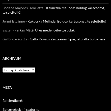
Bodáné Majoros Henrietta
-
Kakucska Melinda: Boldog karácsonyt,
te selejtolló!
Jermi Istvànné
-
Kakucska Melinda: Boldog karácsonyt, te selejtolló!
Eszter
-
Farkas Máté: Üres medencébe ugrottak
Galló Kovács Zs
-
Galló Kovács Zsuzsanna: Spaghetti alla bolognese
ARCHÍVUM
Archívum
META
Bejelentkezés
Bejegyzések hírcsatorna