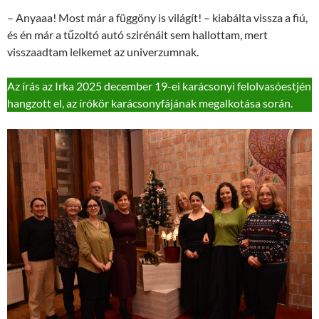
– Anyaaa! Most már a függöny is világít! – kiabálta vissza a fiú,
és én már a tűzoltó autó szirénáit sem hallottam, mert
visszaadtam lelkemet az univerzumnak.
Az írás az Irka 2025 december 19-ei karácsonyi felolvasóestjén
hangzott el, az írókör karácsonyfájának megalkotása során.