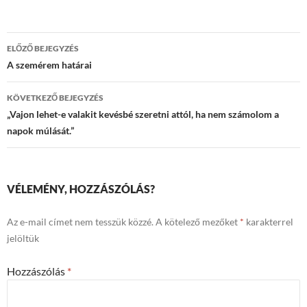
Bejegyzések
ELŐZŐ BEJEGYZÉS
navigációja
A szemérem határai
KÖVETKEZŐ BEJEGYZÉS
„Vajon lehet-e valakit kevésbé szeretni attól, ha nem számolom a
napok múlását.”
VÉLEMÉNY, HOZZÁSZÓLÁS?
Az e-mail címet nem tesszük közzé.
A kötelező mezőket
*
karakterrel
jelöltük
Hozzászólás
*