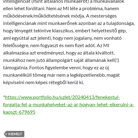
intelligenciát (mint általános munkaerőt) a munkavállalók
ellen lehet fordítani. Nem az MI léte a probléma, hanem
működésének/működtetésének módja. A mesterséges
intelligenciának mint munkaerőnek azonban az a tulajdonsága,
hogy lényegét tekintve klasszikus, embert helyettesítő gép,
ami egyúttal azt jelenti, hogy nem jogalany, nem vonható
felelősségre, nem fogyaszt és nem fizet adót. Az MI
alkalmazása azt eredményezi, hogy az általa kiváltott,
munkához nem jutó állampolgárt saját államának kell(!)
támogatnia. Fontos figyelembe venni, hogy ez az új
munkanélküli tömeg már nem a legképzetlenebb, magát
képviselni nem képes rétegből kerül ki.
*
https://www.portfolio.hu/uzlet/20240413/fenekestul-
forgatja-fel-a-munkahelyeket-az-ai-hogyan-lehet-elkerulni-a-
kaoszt-679695
KIEMELT