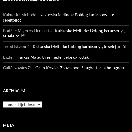
Kakucska Melinda
-
Kakucska Melinda: Boldog karácsonyt, te
selejtolló!
Bodáné Majoros Henrietta
-
Kakucska Melinda: Boldog karácsonyt,
te selejtolló!
Jermi Istvànné
-
Kakucska Melinda: Boldog karácsonyt, te selejtolló!
Eszter
-
Farkas Máté: Üres medencébe ugrottak
Galló Kovács Zs
-
Galló Kovács Zsuzsanna: Spaghetti alla bolognese
ARCHÍVUM
Archívum
META