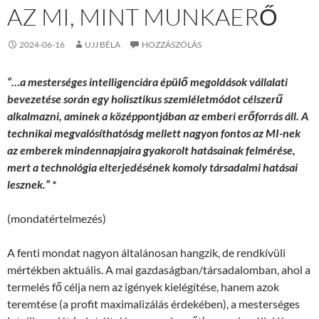
AZ MI, MINT MUNKAERŐ
2024-06-16
UJJ BÉLA
HOZZÁSZÓLÁS
“…a mesterséges intelligenciára épülő megoldások vállalati
bevezetése során egy holisztikus szemléletmódot célszerű
alkalmazni, aminek a középpontjában az emberi erőforrás áll. A
technikai megvalósíthatóság mellett nagyon fontos az MI-nek
az emberek mindennapjaira gyakorolt hatásainak felmérése,
mert a technológia elterjedésének komoly társadalmi hatásai
lesznek.” *
(mondatértelmezés)
A fenti mondat nagyon általánosan hangzik, de rendkívüli
mértékben aktuális. A mai gazdaságban/társadalomban, ahol a
termelés fő célja nem az igények kielégítése, hanem azok
teremtése (a profit maximalizálás érdekében), a mesterséges