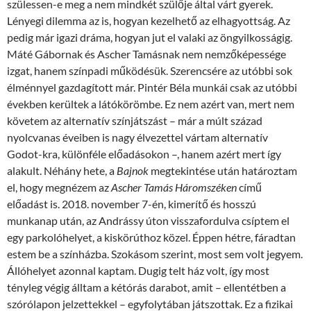
szülessen-e meg a nem mindkét szülője által várt gyerek.
Lényegi dilemma az is, hogyan kezelhető az elhagyottság. Az
pedig már igazi dráma, hogyan jut el valaki az öngyilkosságig.
Máté Gábornak és Ascher Tamásnak nem nemzőképessége
izgat, hanem színpadi működésük. Szerencsére az utóbbi sok
élménnyel gazdagított már. Pintér Béla munkái csak az utóbbi
években kerültek a látókörömbe. Ez nem azért van, mert nem
követem az alternatív színjátszást – már a múlt század
nyolcvanas éveiben is nagy élvezettel vártam alternatív
Godot-kra, különféle előadásokon –, hanem azért mert így
alakult. Néhány hete, a
Bajnok
megtekintése után határoztam
el, hogy megnézem az
Ascher Tamás Háromszéken
című
előadást is. 2018. november 7-én, kimerítő és hosszú
munkanap után, az Andrássy úton visszafordulva csíptem el
egy parkolóhelyet, a kiskörúthoz közel. Éppen hétre, fáradtan
estem be a színházba. Szokásom szerint, most sem volt jegyem.
Állóhelyet azonnal kaptam. Dugig telt ház volt, így most
tényleg végig álltam a kétórás darabot, amit – ellentétben a
szórólapon jelzettekkel – egyfolytában játszottak. Ez a fizikai