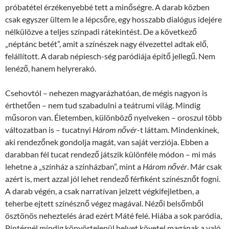
próbatétel érzékenyebbé tett a minőségre. A darab közben
csak egyszer ültem le a lépcsőre, egy hosszabb dialógus idejére
nélkülözve a teljes színpadi rátekintést. De a következő
„néptánc betét”, amit a színészek nagy élvezettel adtak elő,
felállított. A darab népiesch-ség paródiája építő jellegű. Nem
lenéző, hanem helyrerakó.
Csehovtól – nehezen magyarázhatóan, de mégis nagyon is
érthetően – nem tud szabadulni a teátrumi világ. Mindig
műsoron van. Életemben, különböző nyelveken – oroszul több
változatban is – tucatnyi
Három nővér
-t láttam. Mindenkinek,
aki rendezőnek gondolja magát, van saját verziója. Ebben a
darabban fél tucat rendező játszik különféle módon – mi más
lehetne a „színház a színházban”, mint a
Három nővér
. Már csak
azért is, mert azzal jól lehet rendező férfiként színésznőt fogni.
A darab végén, a csak narratívan jelzett végkifejletben, a
teherbe ejtett színésznő végez magával. Nézői belsőmből
ösztönös neheztelés árad ezért Máté felé. Hiába a sok paródia,
Pintérnél mindig könyörtelenül helyet követel magának a való