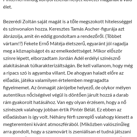
élet.
Bezerédi Zoltán saját magát is a tőle megszokott hitelességgel
és színvonalon hozza. Keresztes Tamás Ascher-figurája azt
ábrázolja, amit én eddig gondoltam a rendezőről. (Többet
vártam!?) Fekete Ernő Mátéja életszerű, egyaránt jól ragadja
meg a köznapiságot és az emelkedettséget. Mikor először
színre lépett, elborzadtam Jordán Adél erdélyi színésznő
alakításának túlkarakterizáltságán. Be kell vallanom, hogy még
a ripacs szó is agyamba villant. De ahogyan haladt előre az
előadás, játéka valamilyen értelemben megragadta
figyelmemet. Az önmagát zárójelbe helyező, de olykor mélyen
autentikus nőciségével végül is döntően járult hozzá a darab
rám gyakorolt hatásához. Van egy olyan érzésem, hogy a nő
színészek valahogy jobban értik Pintér Bélát. Ez ebben az
előadásban is így volt. Néhány férfi szereplő valahogy kiesett a
megteremteni kívánt atmoszférából. (Miközben valószínűleg
arra gondolt, hogy a szamovárt is zseniálisan el tudná játszani