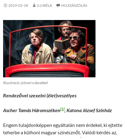
2019-02-18
UJJ BÉLA
HOZZÁSZÓLÁS
Illusztráció: jelenet a darabból
Rendezővel szexelni (élet)veszélyes
[1]
Ascher Tamás Háromszéken
, Katona József Színház
Engem tulajdonképpen egyáltalán nem érdekel, ki ejtette
teherbe a külhoni magyar színésznőt. Valódi kérdés az,