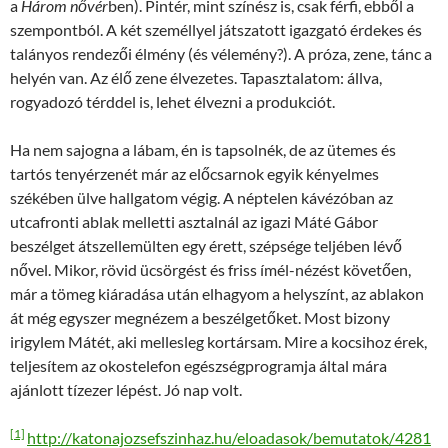
a
Három nővér
ben). Pintér, mint színész is, csak férfi, ebből a
szempontból. A két személlyel játszatott igazgató érdekes és
talányos rendezői élmény (és vélemény?). A próza, zene, tánc a
helyén van. Az élő zene élvezetes. Tapasztalatom: állva,
rogyadozó térddel is, lehet élvezni a produkciót.
Ha nem sajogna a lábam, én is tapsolnék, de az ütemes és
tartós tenyérzenét már az előcsarnok egyik kényelmes
székében ülve hallgatom végig. A néptelen kávézóban az
utcafronti ablak melletti asztalnál az igazi Máté Gábor
beszélget átszellemülten egy érett, szépsége teljében lévő
nővel. Mikor, rövid ücsörgést és friss ímél-nézést követően,
már a tömeg kiáradása után elhagyom a helyszínt, az ablakon
át még egyszer megnézem a beszélgetőket. Most bizony
irigylem Mátét, aki mellesleg kortársam. Mire a kocsihoz érek,
teljesítem az okostelefon egészségprogramja által mára
ajánlott tízezer lépést. Jó nap volt.
[1]
http://katonajozsefszinhaz.hu/eloadasok/bemutatok/4281