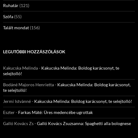
Ruhatár
(121)
Szófa
(55)
Talált mondat
(156)
LEGUTÓBBI HOZZÁSZÓLÁSOK
Kakucska Melinda
-
Kakucska Melinda: Boldog karácsonyt, te
selejtolló!
Bodáné Majoros Henrietta
-
Kakucska Melinda: Boldog karácsonyt,
te selejtolló!
Jermi Istvànné
-
Kakucska Melinda: Boldog karácsonyt, te selejtolló!
Eszter
-
Farkas Máté: Üres medencébe ugrottak
Galló Kovács Zs
-
Galló Kovács Zsuzsanna: Spaghetti alla bolognese