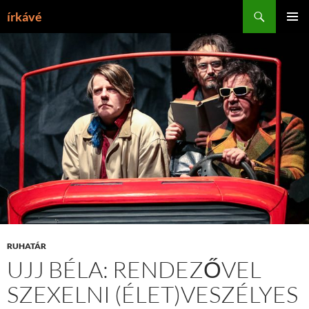
Tartalomhoz
Keresés
írkávé
ELSŐDL
MENÜ
RUHATÁR
UJJ BÉLA: RENDEZŐVEL
SZEXELNI (ÉLET)VESZÉLYES