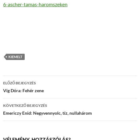
6-ascher-tamas-haromszeken
KIEMELT
Bejegyzések
ELŐZŐ BEJEGYZÉS
navigációja
Víg Dóra: Fehér zene
KÖVETKEZŐ BEJEGYZÉS
Emericzy Enid: Negyvennyolc, tíz, nullahárom
VÉLEMÉNY, HOZZÁSZÓLÁS?