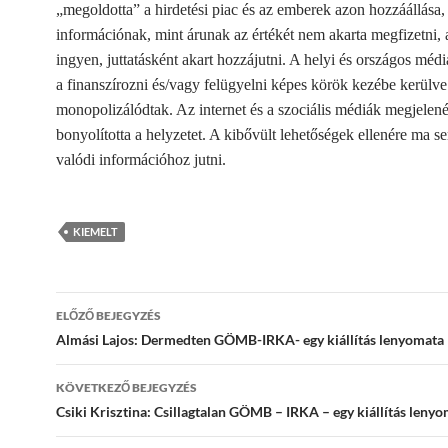
„megoldotta” a hirdetési piac és az emberek azon hozzáállása,
információnak, mint árunak az értékét nem akarta megfizetni,
ingyen, juttatásként akart hozzájutni. A helyi és országos méd
a finanszírozni és/vagy felügyelni képes körök kezébe kerülve
monopolizálódtak. Az internet és a szociális médiák megjelen
bonyolította a helyzetet. A kibővült lehetőségek ellenére ma
valódi információhoz jutni.
KIEMELT
Bejegyzések
ELŐZŐ BEJEGYZÉS
navigációja
Almási Lajos: Dermedten GÖMB-IRKA- egy kiállítás lenyomata
KÖVETKEZŐ BEJEGYZÉS
Csiki Krisztina: Csillagtalan GÖMB – IRKA – egy kiállítás leny