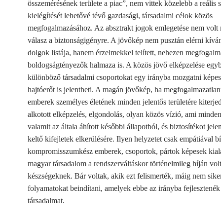
összemérésének területe a piac”, nem vittek közelebb a reális 
kielégítését lehetővé tévő gazdasági, társadalmi célok közös
megfogalmazásához. Az absztrakt jogok emlegetése nem volt 
válasz a biztonságigényre. A jövőkép nem pusztán elérni kívá
dolgok listája, hanem érzelmekkel telített, nehezen megfogal
boldogságtényezők halmaza is. A közös jövő elképzelése egy
különböző társadalmi csoportokat egy irányba mozgatni képes
hajtóerőt is jelentheti. A magán jövőkép, ha megfogalmazatlanu
emberek személyes életének minden jelentős területére kiterjed
alkotott elképzelés, elgondolás, olyan közös vízió, ami minde
valamit az általa áhított későbbi állapotból, és biztosítékot jele
keltő kifejletek elkerülésére. Ilyen helyzetet csak empátiával bí
kompromisszumkész emberek, csoportok, pártok képesek kiala
magyar társadalom a rendszerváltáskor történelmileg híján vol
készségeknek. Bár voltak, akik ezt felismerték, máig nem sike
folyamatokat beindítani, amelyek ebbe az irányba fejlesztenék
társadalmat.