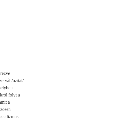
érezve
ervált/oz/tat/
melyben
król folyt a
amit a
özösen
zocializmus