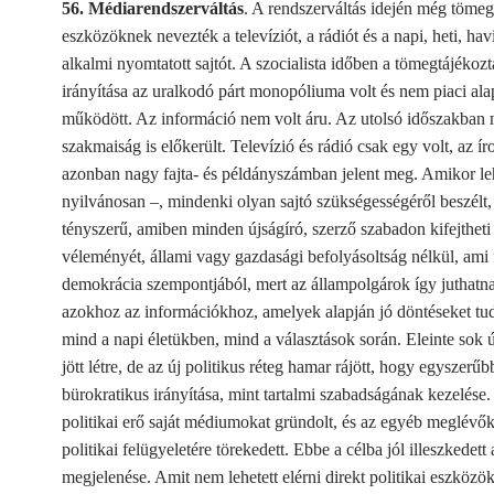
56. Médiarendszerváltás
. A rendszerváltás idején még tömeg
eszközöknek nevezték a televíziót, a rádiót és a napi, heti, hav
alkalmi nyomtatott sajtót. A szocialista időben a tömegtájékozt
irányítása az uralkodó párt monopóliuma volt és nem piaci al
működött. Az információ nem volt áru. Az utolsó időszakban 
szakmaiság is előkerült. Televízió és rádió csak egy volt, az íro
azonban nagy fajta- és példányszámban jelent meg. Amikor le
nyilvánosan –, mindenki olyan sajtó szükségességéről beszélt,
tényszerű, amiben minden újságíró, szerző szabadon kifejtheti
véleményét, állami vagy gazdasági befolyásoltság nélkül, ami 
demokrácia szempontjából, mert az állampolgárok így juthatn
azokhoz az információkhoz, amelyek alapján jó döntéseket tu
mind a napi életükben, mind a választások során. Eleinte sok ú
jött létre, de az új politikus réteg hamar rájött, hogy egyszerű
bürokratikus irányítása, mint tartalmi szabadságának kezelése
politikai erő saját médiumokat gründolt, és az egyéb meglévők
politikai felügyeletére törekedett. Ebbe a célba jól illeszkedett 
megjelenése. Amit nem lehetett elérni direkt politikai eszközök