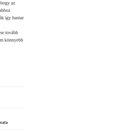
 hogy az
 ahhoz
iák így hamar
ése tovább
 sem könnyebb
omata