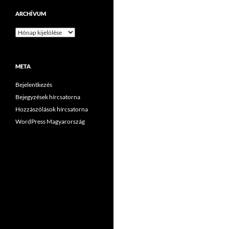
ARCHÍVUM
Archívum
META
Bejelentkezés
Bejegyzések hírcsatorna
Hozzászólások hírcsatorna
WordPress Magyarország