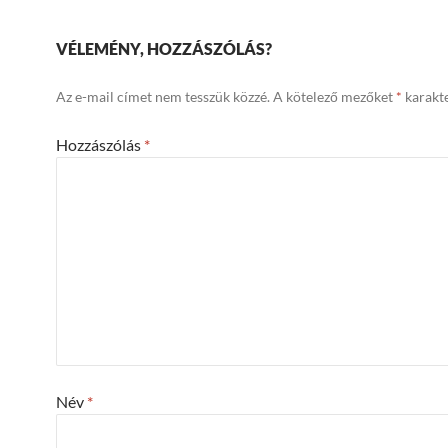
VÉLEMÉNY, HOZZÁSZÓLÁS?
Az e-mail címet nem tesszük közzé.
A kötelező mezőket
*
karakte
Hozzászólás
*
Név
*