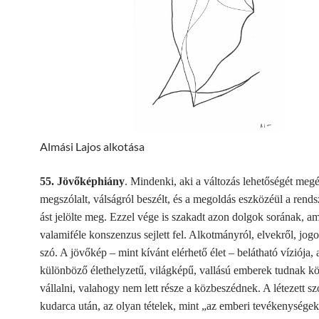
Almási Lajos alkotása
55. Jövőképhiány
. Mindenki, aki a változás lehetőségét meg
megszólalt, válságról beszélt, és a megoldás eszközéül a rendsz
ást jelölte meg. Ezzel vége is szakadt azon dolgok sorának, a
valamiféle konszenzus sejlett fel. Alkotmányról, elvekről, jogo
szó. A jövőkép – mint kívánt elérhető élet – belátható víziója, 
különböző élethelyzetű, világképű, vallású emberek tudnak k
vállalni, valahogy nem lett része a közbeszédnek. A létezett s
kudarca után, az olyan tételek, mint „az emberi tevékenységek