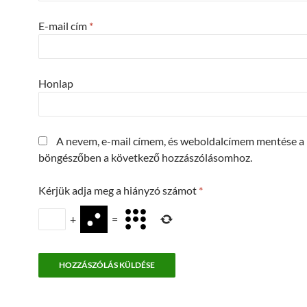
E-mail cím
*
Honlap
A nevem, e-mail címem, és weboldalcímem mentése a
böngészőben a következő hozzászólásomhoz.
Kérjük adja meg a hiányzó számot
*
+
=