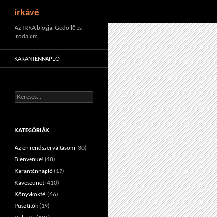
Keresés
írkávé
Tartalomhoz
Az IRKA blogja. Gödöllő és
irodalom.
KARANTÉNNAPLÓ
Keresés:
KATEGÓRIÁK
Az én rendszerváltásom
(30)
Bienvenue!
(48)
Karanténnapló
(17)
Kávészünet
(410)
Könyvkoktél
(66)
Pusztítók
(19)