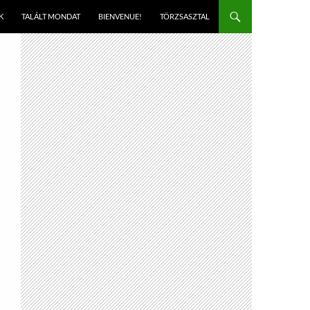
K
TALÁLT MONDAT
BIENVENUE!
TÖRZSASZTAL