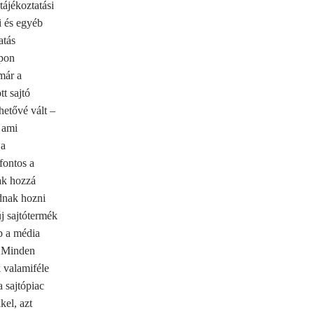
tájékoztatási
i és egyéb
atás
apon
már a
tt sajtó
hetővé vált –
 ami
 a
fontos a
ak hozzá
dnak hozni
j sajtótermék
bb a média
. Minden
 valamiféle
a sajtópiac
kel, azt