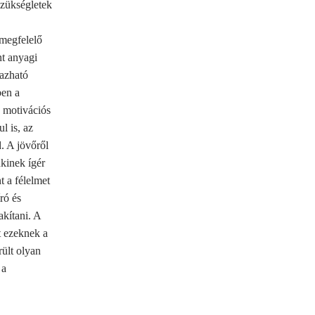
szükségletek
megfelelő
nt anyagi
mazható
ben a
 motivációs
l is, az
. A jövőről
nkinek ígér
nt a félelmet
ró és
kítani. A
t ezeknek a
rült olyan
 a