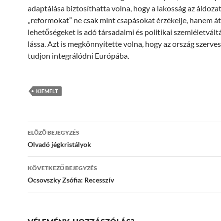
adaptálása biztosíthatta volna, hogy a lakosság az áldoza
„reformokat” ne csak mint csapásokat érzékelje, hanem át
lehetőségeket is adó társadalmi és politikai szemléletvált
lássa. Azt is megkönnyítette volna, hogy az ország szerv
tudjon integrálódni Európába.
KIEMELT
Bejegyzések
ELŐZŐ BEJEGYZÉS
navigációja
Olvadó jégkristályok
KÖVETKEZŐ BEJEGYZÉS
Ocsovszky Zsófia: Recesszív