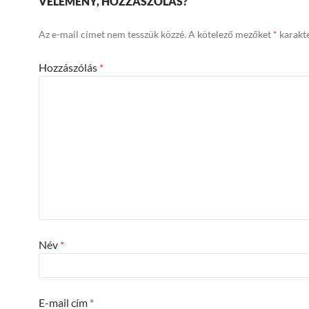
VÉLEMÉNY, HOZZÁSZÓLÁS?
Az e-mail címet nem tesszük közzé.
A kötelező mezőket
*
karakte
Hozzászólás
*
Név
*
E-mail cím
*