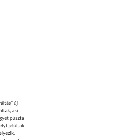
áltás” új
lták, aki
egyet puszta
yt jelöl, aki
lyezik,