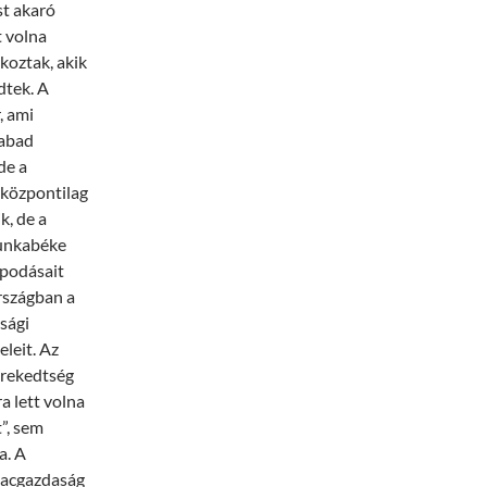
st akaró
t volna
tkoztak, akik
dtek. A
, ami
zabad
de a
 központilag
k, de a
munkabéke
podásait
rszágban a
sági
eleit. Az
grekedtség
a lett volna
”, sem
a. A
piacgazdaság