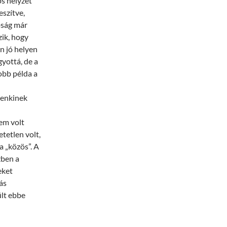
os helyzet
eszítve,
pság már
ik, hogy
en jó helyen
gyottá, de a
obb példa a
denkinek
em volt
etetlen volt,
 „közös”. A
zben a
eket
ás
ült ebbe