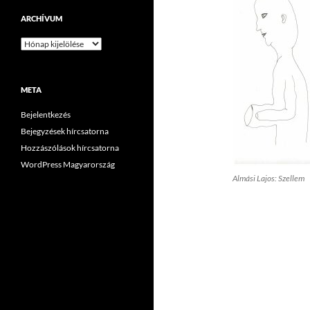
ARCHÍVUM
Archívum
META
Bejelentkezés
Bejegyzések hírcsatorna
Hozzászólások hírcsatorna
WordPress Magyarország
Almási Lajos: Szellem