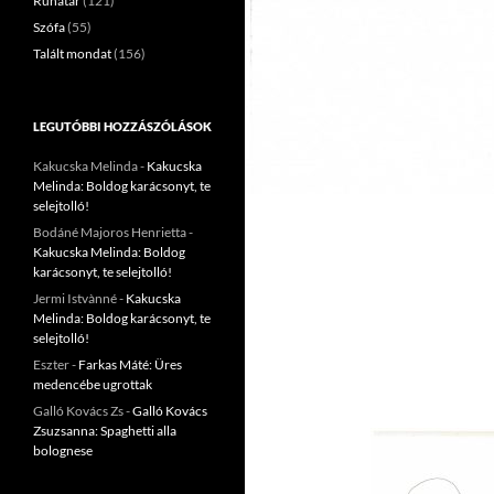
Ruhatár
(121)
Szófa
(55)
Talált mondat
(156)
LEGUTÓBBI HOZZÁSZÓLÁSOK
Kakucska Melinda
-
Kakucska
Melinda: Boldog karácsonyt, te
selejtolló!
Bodáné Majoros Henrietta
-
Kakucska Melinda: Boldog
karácsonyt, te selejtolló!
Jermi Istvànné
-
Kakucska
Melinda: Boldog karácsonyt, te
selejtolló!
Eszter
-
Farkas Máté: Üres
medencébe ugrottak
Galló Kovács Zs
-
Galló Kovács
Zsuzsanna: Spaghetti alla
bolognese