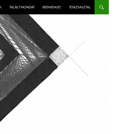
K
TALÁLT MONDAT
BIENVENUE!
TÖRZSASZTAL