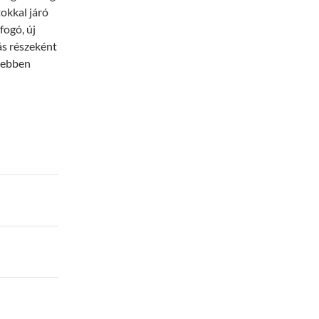
tokkal járó
fogó, új
ás részeként
esebben