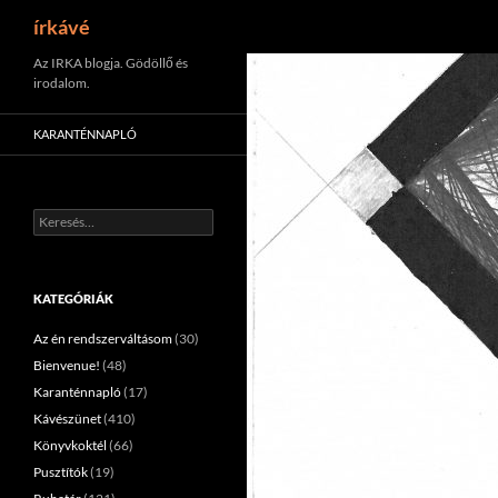
Keresés
írkávé
Tartalomhoz
Az IRKA blogja. Gödöllő és
irodalom.
KARANTÉNNAPLÓ
Keresés:
KATEGÓRIÁK
Az én rendszerváltásom
(30)
Bienvenue!
(48)
Karanténnapló
(17)
Kávészünet
(410)
Könyvkoktél
(66)
Pusztítók
(19)