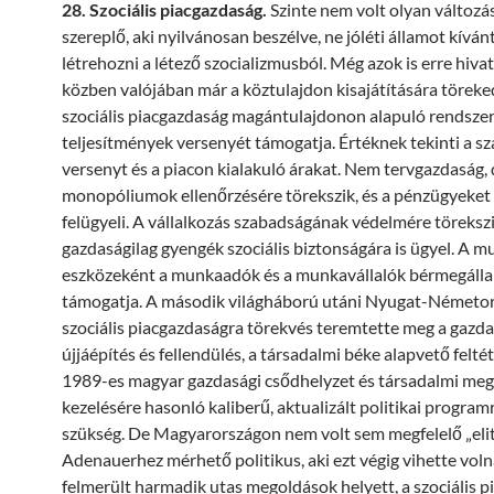
28. Szociális piacgazdaság.
Szinte nem volt olyan változá
szereplő, aki nyilvánosan beszélve, ne jóléti államot kíván
létrehozni a létező szocializmusból. Még azok is erre hiva
közben valójában már a köztulajdon kisajátítására töreke
szociális piacgazdaság magántulajdonon alapuló rendszer
teljesítmények versenyét támogatja. Értéknek tekinti a s
versenyt és a piacon kialakuló árakat. Nem tervgazdaság, 
monopóliumok ellenőrzésére törekszik, és a pénzügyeket
felügyeli. A vállalkozás szabadságának védelmére törekszi
gazdaságilag gyengék szociális biztonságára is ügyel. A 
eszközeként a munkaadók és a munkavállalók bérmegálla
támogatja. A második világháború utáni Nyugat-Németo
szociális piacgazdaságra törekvés teremtette meg a gazda
újjáépítés és fellendülés, a társadalmi béke alapvető feltét
1989-es magyar gazdasági csődhelyzet és társadalmi me
kezelésére hasonló kaliberű, aktualizált politikai programr
szükség. De Magyarországon nem volt sem megfelelő „elit
Adenauerhez mérhető politikus, aki ezt végig vihette voln
felmerült harmadik utas megoldások helyett, a szociális 