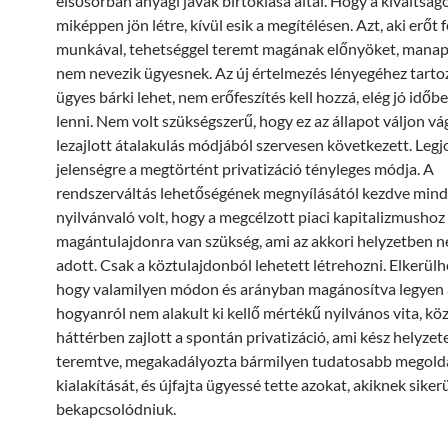
elsősorban anyagi javak birtoklása által. Hogy a kiváltság
miképpen jön létre, kívül esik a megítélésen. Azt, aki erőt f
munkával, tehetséggel teremt magának előnyöket, mana
nem nevezik ügyesnek. Az új értelmezés lényegéhez tartoz
ügyes bárki lehet, nem erőfeszítés kell hozzá, elég jó időb
lenni. Nem volt szükségszerű, hogy ez az állapot váljon vá
lezajlott átalakulás módjából szervesen következett. Legj
jelenségre a megtörtént privatizáció tényleges módja. A
rendszerváltás lehetőségének megnyílásától kezdve min
nyilvánvaló volt, hogy a megcélzott piaci kapitalizmushoz
magántulajdonra van szükség, ami az akkori helyzetben n
adott. Csak a köztulajdonból lehetett létrehozni. Elkerülh
hogy valamilyen módon és arányban magánosítva legyen a
hogyanról nem alakult ki kellő mértékű nyilvános vita, kö
háttérben zajlott a spontán privatizáció, ami kész helyzet
teremtve, megakadályozta bármilyen tudatosabb megold
kialakítását, és újfajta ügyessé tette azokat, akiknek siker
bekapcsolódniuk.