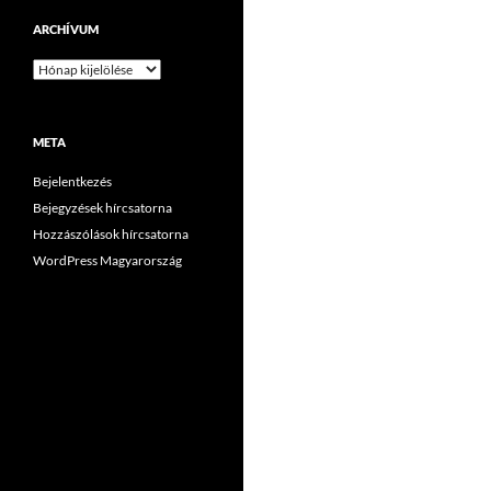
ARCHÍVUM
Archívum
META
Bejelentkezés
Bejegyzések hírcsatorna
Hozzászólások hírcsatorna
WordPress Magyarország