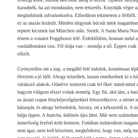
hazudnék, ha azt mondanám, nem tetszetős.
Kinyitják végre az
megindulunk udvariaskodva. Elfordítom tekintetem a férfiről
ez az utazás lezárult. Minden tárgynak búcsút intek magamba
reptere kicsinek hat München után. Sietek. A Santa Maria Nove
érnem a vonatot Poggibonsi felé. Érdeklődöm, honnan indul a
vasútállomásra visz. Fél órája van – mondja a nő. Éppen csak
előzőt.
Gyönyörűen süt a nap, a megálló felé indulok, komótosan lép
élvezem a jó időt.
Ahogy közelítek, lassan emelkednek ki a hát
várakozó alakok. Odaérve ismerem csak fel őket: mind-mind 
hagyott világom részei voltak nemrég. Egy fiú, akit lám, a bará
az ázsiai csapat fényképezőgépekkel felszerelkezve, a német 
házaspár, és ahogy befordulok, bizony, ott a kékszemű is. A m
bújja éppen.
A francba, különös újra látni. Már nem számoltam
ismerősség érzését kelti bennem. Futtában tudatosítom maga
nem igaz, nem kell köszönni, megkérdezni, hogy van, még m