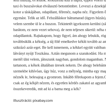
sem muszáj, és leülök.
Kékszemű kiül a napra, éppen velem s
taxi és buszsávokat elválasztó betontömbre. Leveszi a dzsekijé
kotor a táskájában, odapillant, félrenéz, napba néz. Figyelem ő
egymást. Telik az idő. Felszálláskor hátramarad (ügyes húzás)
velem szembe ül le a buszon. Tekintetét igyekszem kerülni (zár
barátom, ez nem vezet sehova), de nem teljesen sikerül: néha 
odapillantok. Rajtakapom, hogy figyel, ám ahogy lebukik, rö
továbbsiklik a kékség, a táj fölé emelkedve kékíti tovább az a
szikrázó azúr-eget. Be kell ismernem, a kékkel együtt valóban 
látványt nyújt Toszkána.
Aztán megunom a szarakodást. Ha 
mertél ülni velem, játsszunk nagyban, gondolom magamban. N
tartanom, a kékek általában üresek nekem. De ahogy belebám
szemekbe kihívóan, úgy húz, vonz a mélység, mintha egy mag
néznék le, belesajog a gyomrom. Inkább félrekapom a fejem.
O
csak az ég kékjét nézem, és egyetlen kérdés zakatol az agyam
összekeveredik, mit ad ki a barna meg a kék?
illusztráció: pixabay.com