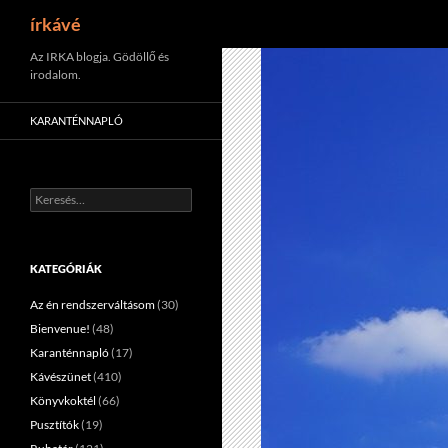
Keresés
írkávé
Tartalomhoz
Az IRKA blogja. Gödöllő és
irodalom.
KARANTÉNNAPLÓ
Keresés:
KATEGÓRIÁK
Az én rendszerváltásom
(30)
Bienvenue!
(48)
Karanténnapló
(17)
Kávészünet
(410)
Könyvkoktél
(66)
Pusztítók
(19)