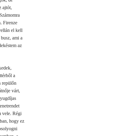
 ajtót,
. Számomra
n.
Firenze
llán el kell
 busz, ami a
 lekéstem az
kedek,
térből a
a repülőn
tnője várt,
nyugdíjas
enetrendet
 vele. Régi
mban, hogy ez
osolyogni