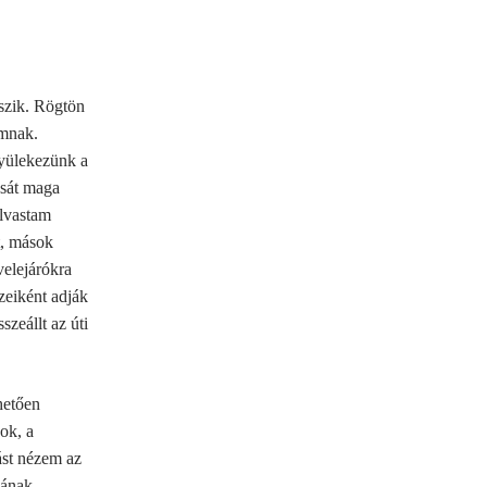
tszik. Rögtön
omnak.
yülekezünk a
ósát maga
lvastam
t, mások
velejárókra
szeiként adják
szeállt az úti
hetően
ok, a
ást nézem az
jának