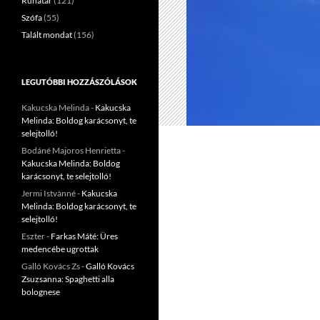
Ruhatár
(121)
Szófa
(55)
Talált mondat
(156)
LEGUTÓBBI HOZZÁSZÓLÁSOK
Kakucska Melinda
-
Kakucska
Melinda: Boldog karácsonyt, te
selejtolló!
Bodáné Majoros Henrietta
-
Kakucska Melinda: Boldog
karácsonyt, te selejtolló!
Jermi Istvànné
-
Kakucska
Melinda: Boldog karácsonyt, te
selejtolló!
Eszter
-
Farkas Máté: Üres
medencébe ugrottak
Galló Kovács Zs
-
Galló Kovács
Zsuzsanna: Spaghetti alla
bolognese