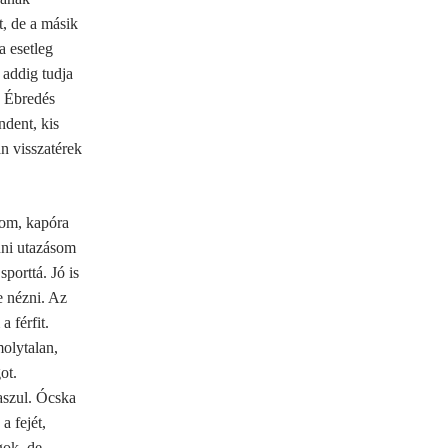
, de a másik
a esetleg
addig tudja
. Ébredés
ndent, kis
n visszatérek
dom, kapóra
nni utazásom
sporttá. Jó is
e nézni. Az
a férfit.
olytalan,
ot.
laszul. Ócska
a fejét,
gok, de