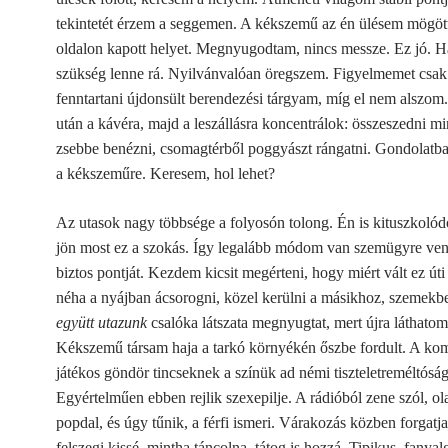
tekintetét érzem a seggemen. A kékszemű az én ülésem mögött
oldalon kapott helyet. Megnyugodtam, nincs messze. Ez jó. H
szükség lenne rá.
Nyilvánvalóan öregszem. Figyelmemet csak 
fenntartani újdonsült berendezési tárgyam, míg el nem alszom
után a kávéra, majd a leszállásra koncentrálok: összeszedni mi
zsebbe benézni, csomagtérből poggyászt rángatni. Gondolatba
a kékszeműre. Keresem, hol lehet?
Az utasok nagy többsége a folyosón tolong. Én is kituszkoló
jön most ez a szokás. Így legalább módom van szemügyre ve
biztos pontját. Kezdem kicsit megérteni, hogy miért vált ez úti 
néha a nyájban ácsorogni, közel kerülni a másikhoz, szemekb
együtt utazunk
csalóka látszata megnyugtat, mert újra láthatom 
Kékszemű társam haja a tarkó környékén őszbe fordult. A kom
játékos göndör tincseknek a színük ad némi tiszteletreméltóság
Egyértelműen ebben rejlik szexepilje. A rádióból zene szól, o
popdal, és úgy tűnik, a férfi ismeri. Várakozás közben forgatja 
felszegi kissé, mintha táncolna, tátog is hozzá. Tipikus, fanyal