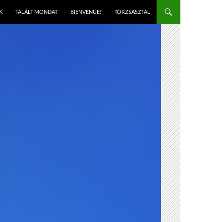
K
TALÁLT MONDAT
BIENVENUE!
TÖRZSASZTAL