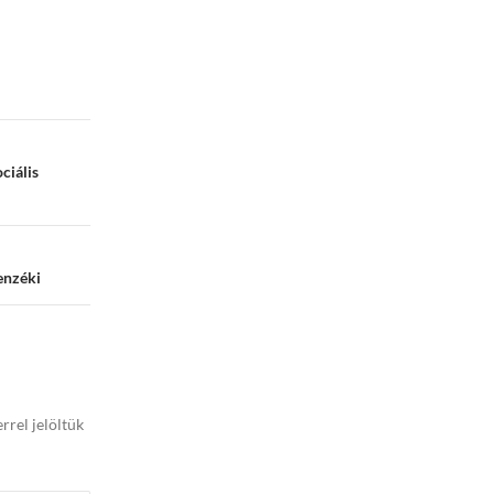
ciális
enzéki
rrel jelöltük