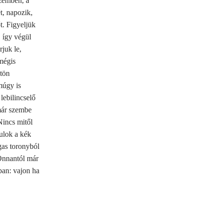
zemben, a
t, napozik,
t. Figyeljük
, így végül
juk le,
mégis
gtön
múgy is
lebilincselő
már szembe
incs mitől
ulok a kék
as toronyból
nnantól már
ban: vajon ha