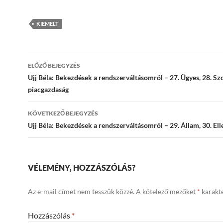
KIEMELT
Bejegyzések
ELŐZŐ BEJEGYZÉS
navigációja
Ujj Béla: Bekezdések a rendszerváltásomról – 27. Ügyes, 28. Szo
piacgazdaság
KÖVETKEZŐ BEJEGYZÉS
Ujj Béla: Bekezdések a rendszerváltásomról – 29. Állam, 30. Ell
VÉLEMÉNY, HOZZÁSZÓLÁS?
Az e-mail címet nem tesszük közzé.
A kötelező mezőket
*
karakte
Hozzászólás
*