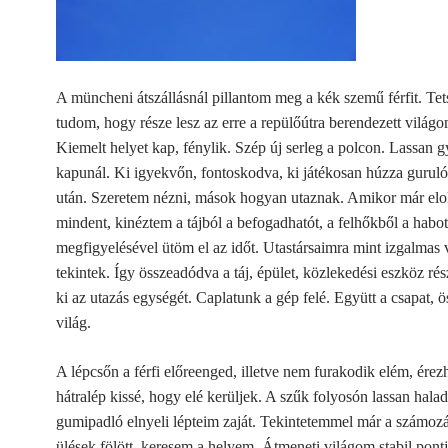
A müncheni átszállásnál pillantom meg a kék szemű férfit. Te
tudom, hogy része lesz az erre a repülőútra berendezett világ
Kiemelt helyet kap, fénylik. Szép új serleg a polcon.
Lassan g
kapunál. Ki igyekvőn, fontoskodva, ki játékosan húzza gurul
után. Szeretem nézni, mások hogyan utaznak. Amikor már elo
mindent, kinéztem a tájból a befogadhatót, a felhőkből a habo
megfigyelésével ütöm el az időt. Utastársaimra mint izgalmas 
tekintek. Így összeadódva a táj, épület, közlekedési eszköz ré
ki az utazás egységét. Caplatunk a gép felé. Együtt a csapat, ös
világ.
A lépcsőn a férfi előreenged, illetve nem furakodik elém, érez
hátralép kissé, hogy elé kerüljek. A szűk folyosón lassan halad
gumipadló elnyeli lépteim zaját. Tekintetemmel már a számoz
ülések fölött, keresem a helyem. Átmeneti világom stabil pont