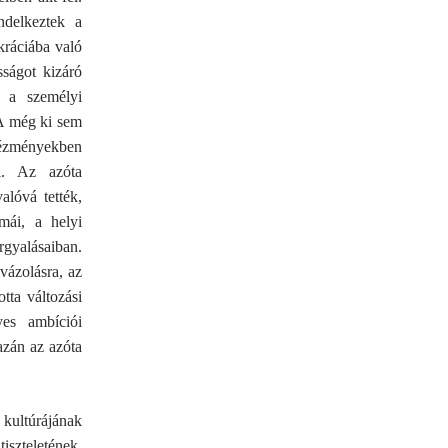
ndelkeztek a
kráciába való
sságot kizáró
 a személyi
 A még ki sem
ntézményekben
l. Az azóta
alóvá tették,
mái, a helyi
gyalásaiban.
vázolásra, az
tta változási
yes ambíciói
gazán az azóta
ultúrájának
szteletének,