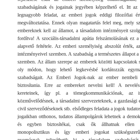
szabadságának és jogainak jegyében képzelhető el. Itt az 
legnagyobb feladat, az emberi jogok eddigi filozófiai ér
megváltoztatása. Ennek olyan magatartás felel meg, mely s
embereknek kell az államot, a társadalom intézményeit szol
fordítva! A szociális-társadalmi apátia felszámolásának ez a
alapvető feltétele. Az emberi személyiség abszolút érték, 
intézményeivel szemben. A szabadság a természetes állapot a 
szemben. Az állam szerepe az emberek közötti kapcsolatok 
oly módon, hogy lehető legkevésbé korlátozzák egymá
szabadságait. Az Emberi Jogok-nak az ember nembeli t
biztosítania. Erre az embereket nevelni kell! A nevelés
kereteinek, így pl. a tömegkommunikációnak, az i
közművelődésnek, a társadalmi szervezeteknek, a gazdasági
civil szerveződéseknek stb. elsődleges feladata a jogok tudato
jogaikban otthonos, tudatos állampolgárok lehetnek a demok
és egyben biztosítékai, csak ők állhatnak ellen
monopolisztikus és így emberi jogokat szükségszerű
nyomásnak, teljesíthetik ki a társadalom szabadságát