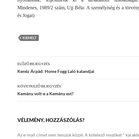
Mindenes, 1989/2 szám, Ujj Béla: A személyiség és a törvé
és Jogai)
KIEMELT
Bejegyzések
ELŐZŐ BEJEGYZÉS
navigációja
Kenéz Árpád: Home Fogg Laló kalandjai
KÖVETKEZŐ BEJEGYZÉS
Kemény volt-e a Kemény est?
VÉLEMÉNY, HOZZÁSZÓLÁS?
Az e-mail címet nem tesszük közzé.
A kötelező mezőket
*
karakte