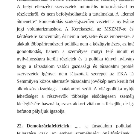
A helyi ellenzéki szervezetek minimális információval re
részletekről, és nem befolyásolhatták a tartalmakat. A „demo
átmenetre” koncentrálás szükségszerűen vezetett a nyilváno
jogi voluntarizmushoz. A Kerekasztal az MSZMP-re és
kérdésekre koncentrált, és nem a helyzetre és az emberekre.
alakult többpártrendszeri politika nem a közügyintézés, az i
gondolkodás, hanem a személyes mutyi felé indult e
nyilvánosságra került részletek és a politika tényei nyilvánv
hogy a társadalom valódi gazdasági és társadalmi problé
szervezetek igényei nem játszottak szerepet az EKA tár
Semmilyen közös alternatív társadalmi jövőkép nem került fel
alkudozás kizárólag a hatalomról szólt. A világpolitika nyújto
lehetőséget a résztvevők többsége elsődlegesen személ
kielégítésére használta, ez az akkori vitában is felsejlik, de i
befutott pályájuk igazolja.
22. Demokráciafeltételek.
„… a társadalom politikai k
fejlesztése csak az emberi személyiség önállóságának, ti