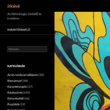
Keresés
írkávé
Tartalomhoz
Az IRKA blogja. Gödöllő és
irodalom.
KARANTÉNNAPLÓ
Keresés:
KATEGÓRIÁK
Az én rendszerváltásom
(30)
Bienvenue!
(48)
Karanténnapló
(17)
Kávészünet
(410)
Könyvkoktél
(66)
Pusztítók
(19)