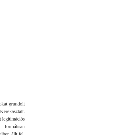
okat grundolt
erekasztalt.
 legitimációs
 formálisan
lben állt fel.