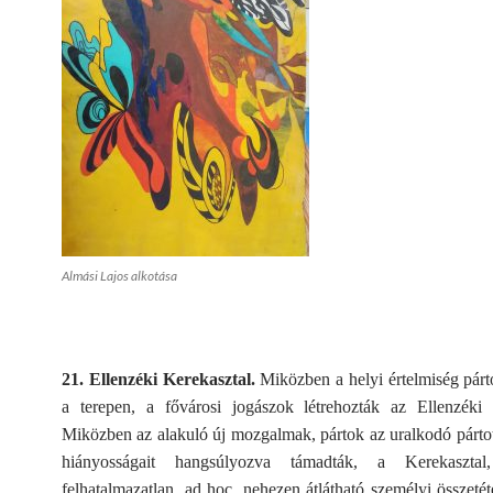
Almási Lajos alkotása
21. Ellenzéki Kerekasztal.
Miközben a helyi értelmiség párt
a terepen, a fővárosi jogászok létrehozták az Ellenzéki K
Miközben az alakuló új mozgalmak, pártok az uralkodó pártot
hiányosságait hangsúlyozva támadták, a Kerekasztal,
felhatalmazatlan, ad hoc, nehezen átlátható személyi összetéte