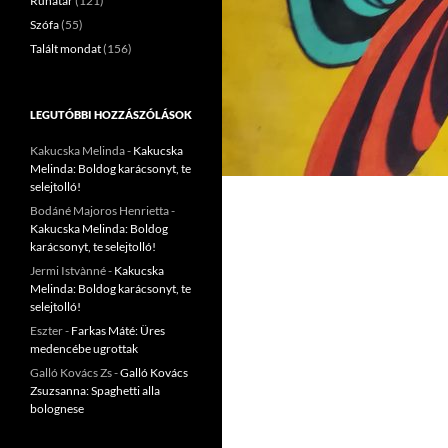
Ruhatár
(121)
Szófa
(55)
Talált mondat
(156)
LEGUTÓBBI HOZZÁSZÓLÁSOK
Kakucska Melinda
-
Kakucska
Melinda: Boldog karácsonyt, te
selejtolló!
Bodáné Majoros Henrietta
-
Kakucska Melinda: Boldog
karácsonyt, te selejtolló!
Jermi Istvànné
-
Kakucska
Melinda: Boldog karácsonyt, te
selejtolló!
Eszter
-
Farkas Máté: Üres
medencébe ugrottak
Galló Kovács Zs
-
Galló Kovács
Zsuzsanna: Spaghetti alla
bolognese