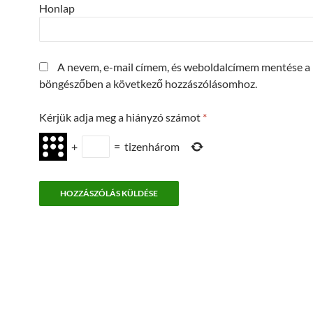
Honlap
A nevem, e-mail címem, és weboldalcímem mentése a
böngészőben a következő hozzászólásomhoz.
Kérjük adja meg a hiányzó számot
*
+
=
tizenhárom