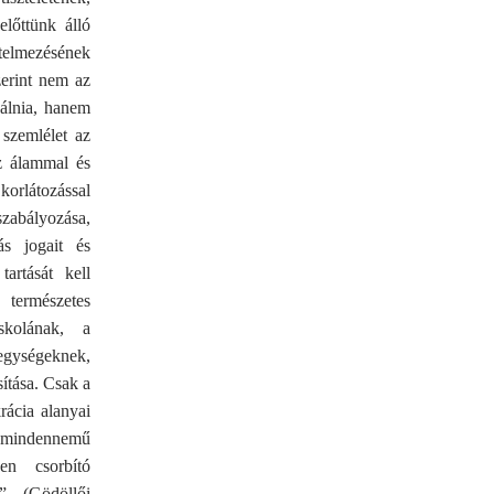
előttünk álló
telmezésének
zerint nem az
gálnia, hanem
 szemlélet az
az álammal és
korlátozással
szabályozása,
s jogait és
artását kell
 természetes
skolának, a
 egységeknek,
sítása. Csak a
rácia alanyai
 mindennemű
en csorbító
.” (Gödöllői