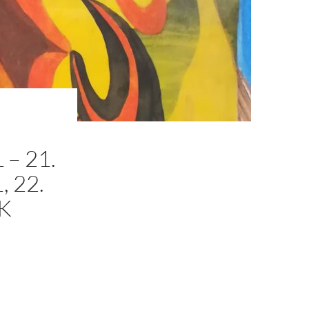
– 21.
 22.
K