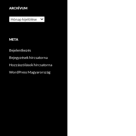
ARCHÍVUM
Archívum
META
Bejelentkezés
Bejegyzések hírcsatorna
Hozzászólások hírcsatorna
WordPress Magyarország