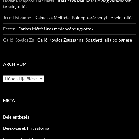
Bodáné Majoros Henrietta
-
Kakucska Melinda: Boldog karácsonyt,
te selejtolló!
Jermi Istvànné
-
Kakucska Melinda: Boldog karácsonyt, te selejtolló!
Eszter
-
Farkas Máté: Üres medencébe ugrottak
Galló Kovács Zs
-
Galló Kovács Zsuzsanna: Spaghetti alla bolognese
ARCHÍVUM
Archívum
META
Bejelentkezés
Bejegyzések hírcsatorna