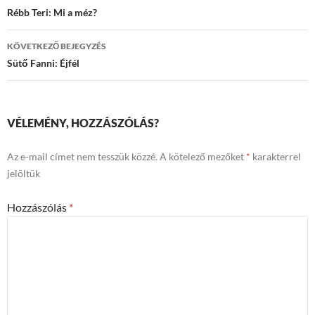
navigációja
Rébb Teri: Mi a méz?
KÖVETKEZŐ BEJEGYZÉS
Sütő Fanni: Éjfél
VÉLEMÉNY, HOZZÁSZÓLÁS?
Az e-mail címet nem tesszük közzé.
A kötelező mezőket
*
karakterrel
jelöltük
Hozzászólás
*