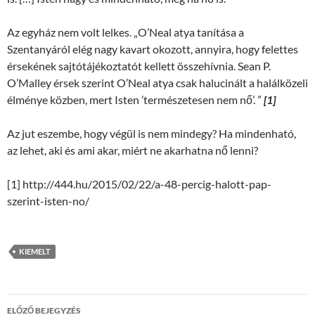
Az egyház nem volt lelkes. „O’Neal atya tanítása a
Szentanyáról elég nagy kavart okozott, annyira, hogy felettes
érsekének sajtótájékoztatót kellett összehívnia. Sean P.
O’Malley érsek szerint O’Neal atya csak halucinált a halálközeli
élménye közben, mert Isten ’természetesen nem nő’. ”
[1]
Az jut eszembe, hogy végül is nem mindegy? Ha mindenható,
az lehet, aki és ami akar, miért ne akarhatna nő lenni?
[1] http://444.hu/2015/02/22/a-48-percig-halott-pap-
szerint-isten-no/
KIEMELT
Bejegyzések
ELŐZŐ BEJEGYZÉS