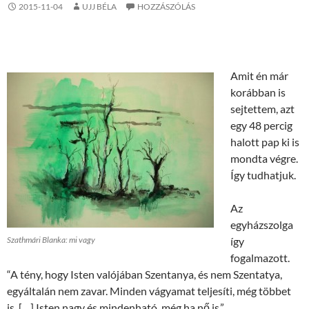
2015-11-04
UJJ BÉLA
HOZZÁSZÓLÁS
Amit én már
korábban is
sejtettem, azt
egy 48 percig
halott pap ki is
mondta végre.
Így tudhatjuk.
Az
egyházszolga
Szathmári Blanka: mi vagy
így
fogalmazott.
“A tény, hogy Isten valójában Szentanya, és nem Szentatya,
egyáltalán nem zavar. Minden vágyamat teljesíti, még többet
is. […] Isten nagy és mindenható, még ha nő is.”