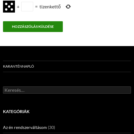
+
=
tizenkettő
KARANTÉNNAPLÓ
Keresés:
KATEGÓRIÁK
Az én rendszerváltásom
(30)