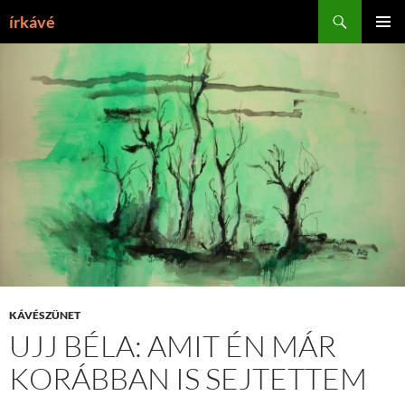
Tartalomhoz
Keresés
írkávé
ELSŐDL
MENÜ
KÁVÉSZÜNET
UJJ BÉLA: AMIT ÉN MÁR
KORÁBBAN IS SEJTETTEM