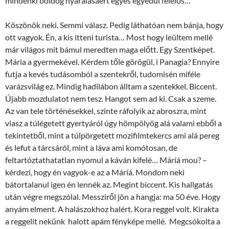
mindenki boldog nyaralásáért egyes egyedül felelős…
Köszönök neki. Semmi válasz. Pedig láthatóan nem bánja, hogy
ott vagyok. Én, a kis itteni turista… Most hogy leültem mellé
már világos mit bámul meredten maga előtt. Egy Szentképet.
Mária a gyermekével. Kérdem tőle görögül, i Panagia? Ennyire
futja a kevés tudásomból a szentekről, tudomisén miféle
varázsvilág ez. Mindig hadilábon álltam a szentekkel. Biccent.
Újabb mozdulatot nem tesz. Hangot sem ad ki. Csak a szeme.
Az van tele történésekkel, szinte ráfolyik az abroszra, mint
viasz a túlégetett gyertyáról úgy hömpölyög alá valami ebből a
tekintetből, mint a túlpörgetett mozifilmtekercs ami alá pereg
és lefut a tárcsáról, mint a láva ami komótosan, de
feltartóztathatatlan nyomul a káván kifelé… Máríá mou? –
kérdezi, hogy én vagyok-e az a Máríá. Mondom neki
bátortalanul igen én lennék az. Megint biccent. Kis hallgatás
után végre megszólal. Messziről jön a hangja: ma 50 éve. Hogy
anyám elment. A halászokhoz halért. Kora reggel volt. Kirakta
a reggelit nekünk halott apám fényképe mellé. Megcsókolta a