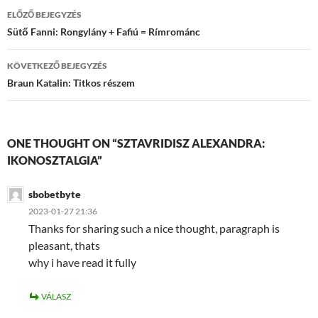
Bejegyzések
ELŐZŐ BEJEGYZÉS
navigációja
Sütő Fanni: Rongylány + Fafiú = Rímrománc
KÖVETKEZŐ BEJEGYZÉS
Braun Katalin: Titkos részem
ONE THOUGHT ON “SZTAVRIDISZ ALEXANDRA:
IKONOSZTALGIA”
sbobetbyte
2023-01-27 21:36
Thanks for sharing such a nice thought, paragraph is
pleasant, thats
why i have read it fully
VÁLASZ