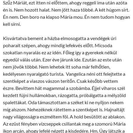
Szűz Máriát, ezt itten ni előttem, ahogy reggeli ima után azóta
én is. Nem hozott halat. Nem jött haza többé. A két húgom sírt.
Én nem. Den boro na klapso Máría mou. Én nem tudom hogyan
kell sírni.
Kisvártatva bement a házba elmosogatta a vendégek úri
poharait szépen, ahogy mindig lefekvés előtt. Micsoda
szokatlan nyaralás ez az idén. Főleg így a gyerekek nélkül
egyedül válás után. Ezer éve járunk ide. Ezután az este után
nem jövök többé. Nem lehetek itt soha már felhőtlen,
kedélyesen nyaralgató turista. Vangelica néni ott felejtette a
szentképet a viaszos vászon terítőn. Csak később vettem
észre. Bevittem hát magammal a szobámba. Éjjel viharos szél
kezdett fújni hullámokban, rázogatta, próbálgatta a mélyzöld
spalettákat. Oda támasztottam a széket ki ne nyíljon nekem
míg alszom. Nehezéknek rátettem a szentképet is. Hajnaltájt
nagy világosságra eszméltem föl. A hold besütött az ablakon.
Az ezüst fényben vízcseppek csillantak meg a szomorú Mária
ikon arcán, ahogy lefelé nézett a kisdedére. Hm. Úgy látszik a