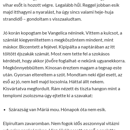
vihar esőt is hozott végre. Legalább hűl. Reggel jobban esik
majd itthagyni a nyaralást, ha úgy sincs valami heje-huja
strandidő – gondoltam s visszaaludtam.
Jó korán kopogtam be Vangelica néninek. Vittem a kulcsot, a
számlát kiegyenlítettem s megköszöntem mindent, mint
máskor. Biccentett a fejével. Kipipálta a naptárában az itt
töltött éjszakák számát. Most nem tette fel a szokásos
kérdését, hogy akkor jövőre foglalhat-e nekünk ugyanekkorra.
Megkönnyebbültem. Kínosan éreztem magam a tegnap este
után. Gyorsan eltereltem a szót. Mondtam neki éjjel esett, az
eső az jó, nem kell majd locsolnia. Háttal állt nekem.
Kisvártatva megfordult. Rám nézett és tiszta hangon mint a
templomi zsolozsma úgy ejtette ki a szavakat:
Szárazság van Máríá mou. Hónapok óta nem esik.
Elpirultam zavaromban. Nem fogok idős asszonnyal vitázni