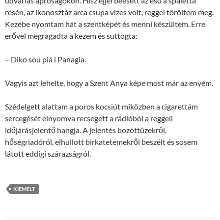
udvarias apróságokon. Hisz éjjel beesett az eső a spaletta
résén, az ikonosztáz arca csupa vizes volt, reggel töröltem meg.
Kezébe nyomtam hát a szentképét és menni készültem. Erre
erővel megragadta a kezem és suttogta:
– Diko sou piá i Panagia.
Vagyis azt lehelte, hogy a Szent Anya képe most már az enyém.
Szédelgett alattam a poros kocsiút miközben a cigarettám
sercegését elnyomva recsegett a rádióból a reggeli
időjárásjelentő hangja. A jelentés bozóttüzekről,
hőségriadóról, elhullott birkatetemekről beszélt és sosem
látott eddigi szárazságról.
KIEMELT