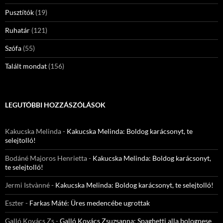
Pusztítók
(19)
Ruhatár
(121)
Szófa
(55)
Talált mondat
(156)
LEGUTÓBBI HOZZÁSZÓLÁSOK
Kakucska Melinda
-
Kakucska Melinda: Boldog karácsonyt, te
selejtolló!
Bodáné Majoros Henrietta
-
Kakucska Melinda: Boldog karácsonyt,
te selejtolló!
Jermi Istvànné
-
Kakucska Melinda: Boldog karácsonyt, te selejtolló!
Eszter
-
Farkas Máté: Üres medencébe ugrottak
Galló Kovács Zs
-
Galló Kovács Zsuzsanna: Spaghetti alla bolognese