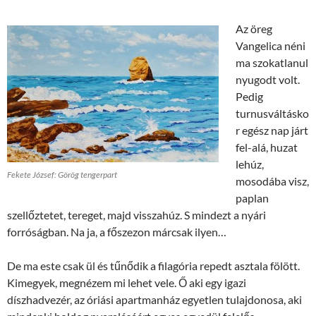
Az öreg
Vangelica néni
ma szokatlanul
nyugodt volt.
Pedig
turnusváltásko
r egész nap járt
fel-alá, huzat
lehúz,
Fekete József: Görög tengerpart
mosodába visz,
paplan
szellőztetet, tereget, majd visszahúz. S mindezt a nyári
forróságban. Na ja, a főszezon márcsak ilyen…
De ma este csak ül és tűnődik a filagória repedt asztala fölött.
Kimegyek, megnézem mi lehet vele. Ő aki egy igazi
díszhadvezér, az óriási apartmanház egyetlen tulajdonosa, aki