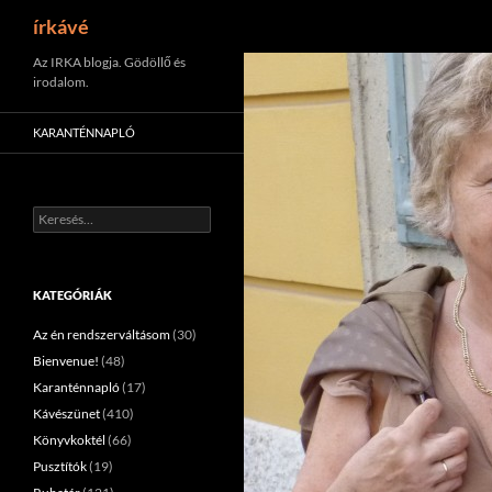
Keresés
írkávé
Tartalomhoz
Az IRKA blogja. Gödöllő és
irodalom.
KARANTÉNNAPLÓ
Keresés:
KATEGÓRIÁK
Az én rendszerváltásom
(30)
Bienvenue!
(48)
Karanténnapló
(17)
Kávészünet
(410)
Könyvkoktél
(66)
Pusztítók
(19)