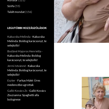
Ruhatár
(121)
Szófa
(55)
Talált mondat
(156)
LEGUTÓBBI HOZZÁSZÓLÁSOK
Kakucska Melinda
-
Kakucska
Melinda: Boldog karácsonyt, te
selejtolló!
Bodáné Majoros Henrietta
-
Kakucska Melinda: Boldog
karácsonyt, te selejtolló!
Jermi Istvànné
-
Kakucska
Melinda: Boldog karácsonyt, te
selejtolló!
Eszter
-
Farkas Máté: Üres
medencébe ugrottak
Galló Kovács Zs
-
Galló Kovács
Zsuzsanna: Spaghetti alla
bolognese