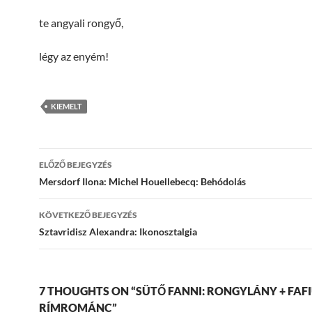
te angyali rongyő,
légy az enyém!
KIEMELT
Bejegyzések
ELŐZŐ BEJEGYZÉS
navigációja
Mersdorf Ilona: Michel Houellebecq: Behódolás
KÖVETKEZŐ BEJEGYZÉS
Sztavridisz Alexandra: Ikonosztalgia
7 THOUGHTS ON “SÜTŐ FANNI: RONGYLÁNY + FAFI
RÍMROMÁNC”