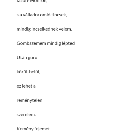
fazon-Monroe,
s a válladra omló tincsek,
mindig incselkednek velem.
Gombszemem mindig lépted
Után gurul
körül-belül,
ez lehet a
reménytelen
szerelem.
Kemény fejemet