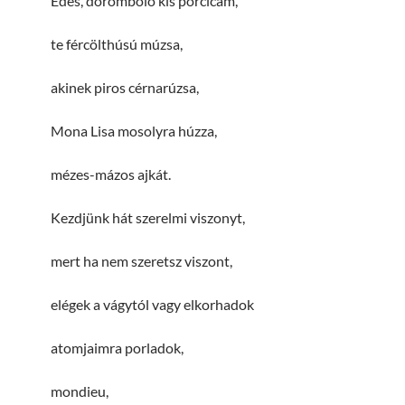
Édes, doromboló kis porcicám,
te fércölthúsú múzsa,
akinek piros cérnarúzsa,
Mona Lisa mosolyra húzza,
mézes-mázos ajkát.
Kezdjünk hát szerelmi viszonyt,
mert ha nem szeretsz viszont,
elégek a vágytól vagy elkorhadok
atomjaimra porladok,
mondieu,