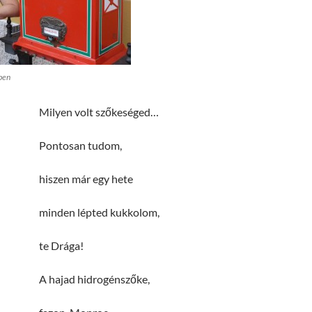
ben
Milyen volt szőkeséged…
Pontosan tudom,
hiszen már egy hete
minden lépted kukkolom,
te Drága!
A hajad hidrogénszőke,