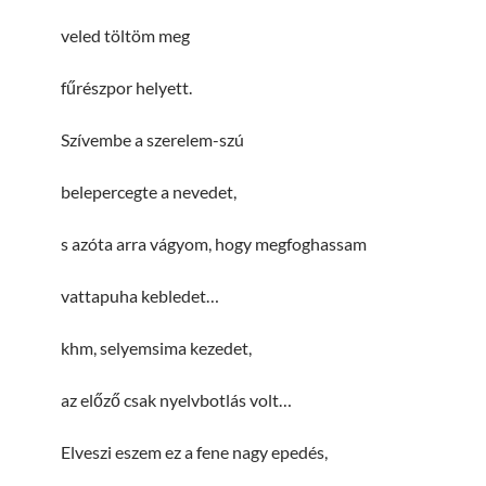
veled töltöm meg
fűrészpor helyett.
Szívembe a szerelem-szú
belepercegte a nevedet,
s azóta arra vágyom, hogy megfoghassam
vattapuha kebledet…
khm, selyemsima kezedet,
az előző csak nyelvbotlás volt…
Elveszi eszem ez a fene nagy epedés,