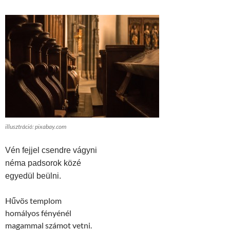
illusztráció: pixabay.com
Vén fejjel csendre vágyni
néma padsorok közé
egyedül beülni.
Hűvös templom
homályos fényénél
magammal számot vetni.