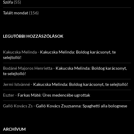
Szófa
(55)
Talált mondat
(156)
LEGUTÓBBI HOZZÁSZÓLÁSOK
Kakucska Melinda
-
Kakucska Melinda: Boldog karácsonyt, te
selejtolló!
Bodáné Majoros Henrietta
-
Kakucska Melinda: Boldog karácsonyt,
te selejtolló!
Jermi Istvànné
-
Kakucska Melinda: Boldog karácsonyt, te selejtolló!
Eszter
-
Farkas Máté: Üres medencébe ugrottak
Galló Kovács Zs
-
Galló Kovács Zsuzsanna: Spaghetti alla bolognese
ARCHÍVUM