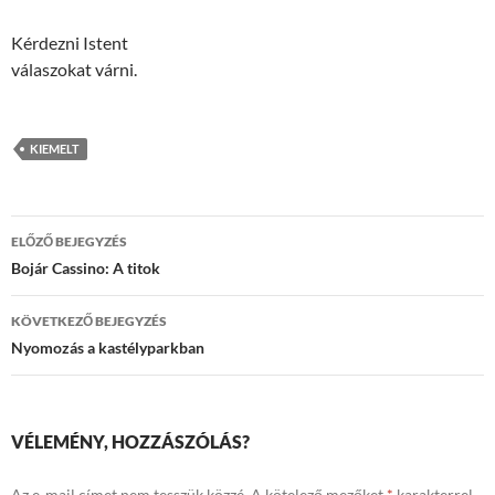
Kérdezni Istent
válaszokat várni.
KIEMELT
Bejegyzések
ELŐZŐ BEJEGYZÉS
navigációja
Bojár Cassino: A titok
KÖVETKEZŐ BEJEGYZÉS
Nyomozás a kastélyparkban
VÉLEMÉNY, HOZZÁSZÓLÁS?
Az e-mail címet nem tesszük közzé.
A kötelező mezőket
*
karakterrel