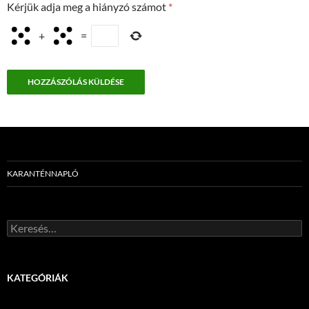
Kérjük adja meg a hiányzó számot
*
+
=
KARANTÉNNAPLÓ
Keresés:
KATEGÓRIÁK