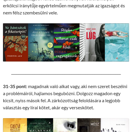
erkölcsi iránytűje egyértelműen megmutatják az igazságot és
nem félsz szembesülni vele.
______________________________________________________________
31-35 pont:
magadnak való alkat vagy, aki nem szeret beszélni
a problémáiról, hajlamos begubózni. Dolgozz magadon egy
kicsit, nyiss mások fel. A zárkózottság feloldására a legjobb
választás egy lírai kötet, akár egy verseskötet.