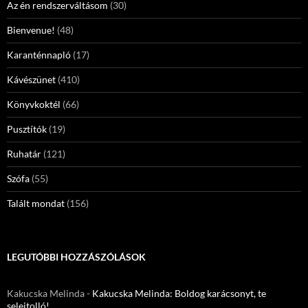
Az én rendszerváltásom
(30)
Bienvenue!
(48)
Karanténnapló
(17)
Kávészünet
(410)
Könyvkoktél
(66)
Pusztítók
(19)
Ruhatár
(121)
Szófa
(55)
Talált mondat
(156)
LEGUTÓBBI HOZZÁSZÓLÁSOK
Kakucska Melinda
-
Kakucska Melinda: Boldog karácsonyt, te
selejtolló!