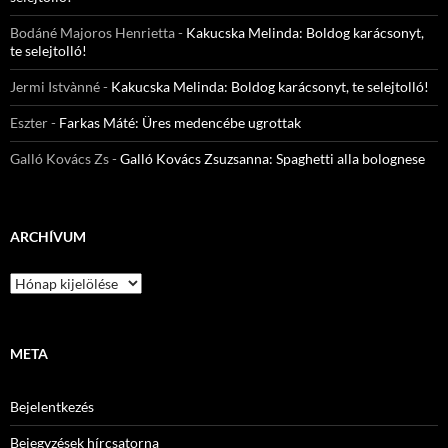
Bodáné Majoros Henrietta
-
Kakucska Melinda: Boldog karácsonyt,
te selejtolló!
Jermi Istvànné
-
Kakucska Melinda: Boldog karácsonyt, te selejtolló!
Eszter
-
Farkas Máté: Üres medencébe ugrottak
Galló Kovács Zs
-
Galló Kovács Zsuzsanna: Spaghetti alla bolognese
ARCHÍVUM
Archívum
META
Bejelentkezés
Bejegyzések hírcsatorna