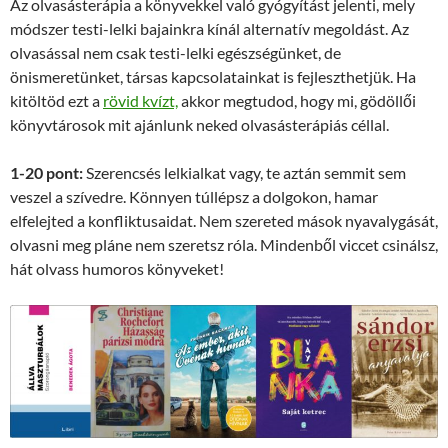
Az olvasásterápia a könyvekkel való gyógyítást jelenti, mely
módszer testi-lelki bajainkra kínál alternatív megoldást. Az
olvasással nem csak testi-lelki egészségünket, de
önismeretünket, társas kapcsolatainkat is fejleszthetjük. Ha
kitöltöd ezt a
rövid kvízt,
akkor megtudod, hogy mi, gödöllői
könyvtárosok mit ajánlunk neked olvasásterápiás céllal.
1-20 pont:
Szerencsés lelkialkat vagy, te aztán semmit sem
veszel a szívedre. Könnyen túllépsz a dolgokon, hamar
elfelejted a konfliktusaidat. Nem szereted mások nyavalygását,
olvasni meg pláne nem szeretsz róla. Mindenből viccet csinálsz,
hát olvass humoros könyveket!