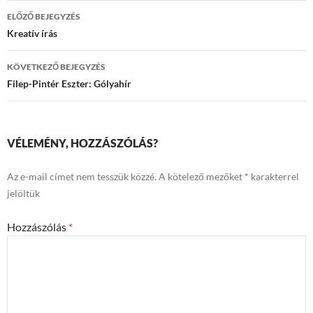
Bejegyzések
ELŐZŐ BEJEGYZÉS
navigációja
Kreatív írás
KÖVETKEZŐ BEJEGYZÉS
Filep-Pintér Eszter: Gólyahír
VÉLEMÉNY, HOZZÁSZÓLÁS?
Az e-mail címet nem tesszük közzé.
A kötelező mezőket
*
karakterrel
jelöltük
Hozzászólás
*