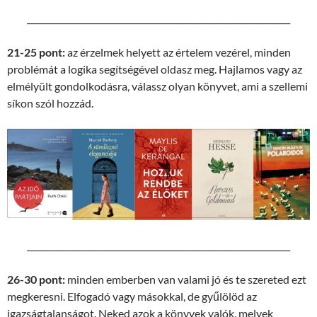
______________________________________________________________
21-25 pont:
az érzelmek helyett az értelem vezérel, minden
problémát a logika segítségével oldasz meg. Hajlamos vagy az
elmélyült gondolkodásra, válassz olyan könyvet, ami a szellemi
síkon szól hozzád.
______________________________________________________________
26-30 pont:
minden emberben van valami jó és te szereted ezt
megkeresni. Elfogadó vagy másokkal, de gyűlölöd az
igazságtalanságot. Neked azok a könyvek valók, melyek