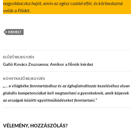
nagyobbacska hajót, amin az egész család elfér, és körbeutazná
velük a Földe
t.
KIEMELT
Bejegyzések
ELŐZŐ BEJEGYZÉS
navigációja
Galló Kovács Zsuzsanna: Amikor a főnök kérdez
KÖVETKEZŐ BEJEGYZÉS
„… a világbéke fenntartásához és az éghajlatváltozás kezeléséhez olyan
globális kompetenciákat kell megtanítani a gyerekeknek, amik képesek
az országok közötti együttműködéseket fenntartani.”
VÉLEMÉNY, HOZZÁSZÓLÁS?