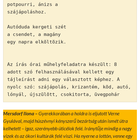
potpourri, ánizs a

szájápoláshoz.

Autóduda kergeti szét

a csendet, a magány

egy napra elköltözik.

Az írás órai műhelyfeladatra készült: 8 
adott szó felhasználásával kellett egy 
tájleírást adni egy választott képhez. A 
nyolc szó: szájápolás, krizantém, köd, autó, 
lónyál, újszülött, csokitorta, üvegpohár 
Mersdorf Ilona –
Gyerekkorában a holdra is eljutott Verne
Gyulával, majd húszévnyi kényszerű bezártság után ismét útra
kelhetett – igaz, szerényebb úticélok felé. Iránytűje mindig a nagy
vizek és az ókori kultúrák felé viszi. Ha nyerne a lottón, venne egy