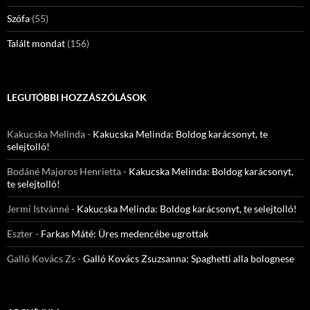
Szófa
(55)
Talált mondat
(156)
LEGUTÓBBI HOZZÁSZÓLÁSOK
Kakucska Melinda
-
Kakucska Melinda: Boldog karácsonyt, te
selejtolló!
Bodáné Majoros Henrietta
-
Kakucska Melinda: Boldog karácsonyt,
te selejtolló!
Jermi Istvànné
-
Kakucska Melinda: Boldog karácsonyt, te selejtolló!
Eszter
-
Farkas Máté: Üres medencébe ugrottak
Galló Kovács Zs
-
Galló Kovács Zsuzsanna: Spaghetti alla bolognese