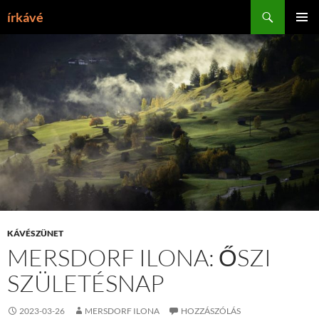
Tartalomhoz
Keresés
írkávé
ELSŐDL
MENÜ
KÁVÉSZÜNET
MERSDORF ILONA: ŐSZI
SZÜLETÉSNAP
2023-03-26
MERSDORF ILONA
HOZZÁSZÓLÁS