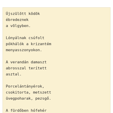
Újszülött ködök

ébredeznek 

a völgyben.

Lónyálnak csúfolt

pókhálók a krizantém

menyasszonyokon.

A verandán damaszt

abrosszal terített

asztal.

Porcelántányérok,

csokitorta, metszett

üvegpoharak, pezsgő.

A fürdőben hófehér
