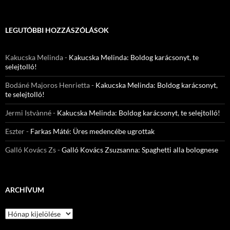
LEGUTÓBBI HOZZÁSZÓLÁSOK
Kakucska Melinda
-
Kakucska Melinda: Boldog karácsonyt, te
selejtolló!
Bodáné Majoros Henrietta
-
Kakucska Melinda: Boldog karácsonyt,
te selejtolló!
Jermi Istvànné
-
Kakucska Melinda: Boldog karácsonyt, te selejtolló!
Eszter
-
Farkas Máté: Üres medencébe ugrottak
Galló Kovács Zs
-
Galló Kovács Zsuzsanna: Spaghetti alla bolognese
ARCHÍVUM
Archívum