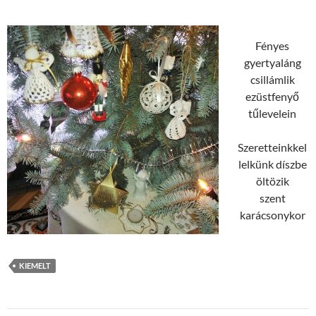
Fényes
gyertyaláng
csillámlik
ezüstfenyő
tűlevelein
Szeretteinkkel
lelkünk díszbe
öltözik
szent
karácsonykor
KIEMELT