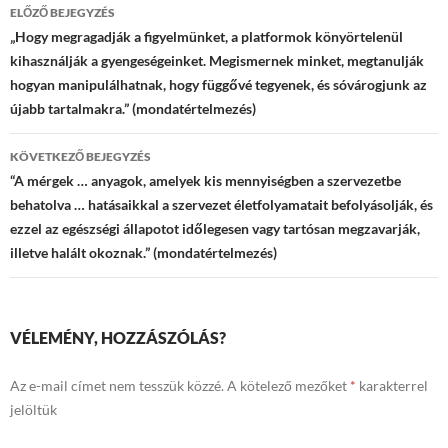
Bejegyzések
ELŐZŐ BEJEGYZÉS
navigációja
„Hogy megragadják a figyelmünket, a platformok könyörtelenül
kihasználják a gyengeségeinket. Megismernek minket, megtanulják
hogyan manipulálhatnak, hogy függővé tegyenek, és sóvárogjunk az
újabb tartalmakra.” (mondatértelmezés)
KÖVETKEZŐ BEJEGYZÉS
“A mérgek … anyagok, amelyek kis mennyiségben a szervezetbe
behatolva … hatásaikkal a szervezet életfolyamatait befolyásolják, és
ezzel az egészségi állapotot időlegesen vagy tartósan megzavarják,
illetve halált okoznak.” (mondatértelmezés)
VÉLEMÉNY, HOZZÁSZÓLÁS?
Az e-mail címet nem tesszük közzé.
A kötelező mezőket
*
karakterrel
jelöltük