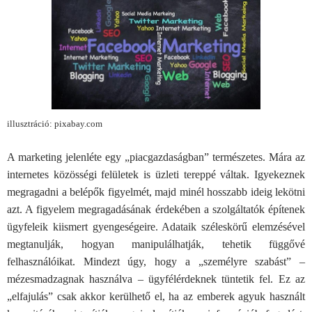
illusztráció: pixabay.com
A marketing jelenléte egy „piacgazdaságban” természetes. Mára az
internetes közösségi felületek is üzleti tereppé váltak. Igyekeznek
megragadni a belépők figyelmét, majd minél hosszabb ideig lekötni
azt. A figyelem megragadásának érdekében a szolgáltatók építenek
ügyfeleik kiismert gyengeségeire. Adataik széleskörű elemzésével
megtanulják, hogyan manipulálhatják, tehetik függővé
felhasználóikat. Mindezt úgy, hogy a „személyre szabást” –
mézesmadzagnak használva – ügyfélérdeknek tüntetik fel. Ez az
„elfajulás” csak akkor kerülhető el, ha az emberek agyuk használt