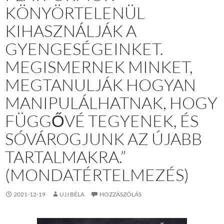
KÖNYÖRTELENÜL
KIHASZNÁLJÁK A
GYENGESÉGEINKET.
MEGISMERNEK MINKET,
MEGTANULJÁK HOGYAN
MANIPULÁLHATNAK, HOGY
FÜGGŐVÉ TEGYENEK, ÉS
SÓVÁROGJUNK AZ ÚJABB
TARTALMAKRA.”
(MONDATÉRTELMEZÉS)
2021-12-19
UJJ BÉLA
HOZZÁSZÓLÁS