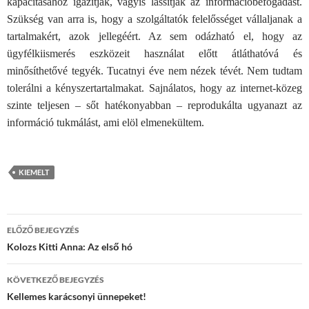
kapacitásához igazítják, vagyis lassítják az információbefogadást.
Szükség van arra is, hogy a szolgáltatók felelősséget vállaljanak a
tartalmakért, azok jellegéért. Az sem odázható el, hogy az
ügyfélkiismerés eszközeit használat előtt átláthatóvá és
minősíthetővé tegyék. Tucatnyi éve nem nézek tévét. Nem tudtam
tolerálni a kényszertartalmakat. Sajnálatos, hogy az internet-közeg
szinte teljesen – sőt hatékonyabban – reprodukálta ugyanazt az
információ tukmálást, ami elöl elmenekültem.
KIEMELT
Bejegyzések
ELŐZŐ BEJEGYZÉS
navigációja
Kolozs Kitti Anna: Az első hó
KÖVETKEZŐ BEJEGYZÉS
Kellemes karácsonyi ünnepeket!