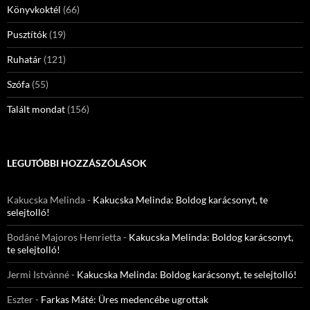
Könyvkoktél
(66)
Pusztítók
(19)
Ruhatár
(121)
Szófa
(55)
Talált mondat
(156)
LEGUTÓBBI HOZZÁSZÓLÁSOK
Kakucska Melinda
-
Kakucska Melinda: Boldog karácsonyt, te
selejtolló!
Bodáné Majoros Henrietta
-
Kakucska Melinda: Boldog karácsonyt,
te selejtolló!
Jermi Istvànné
-
Kakucska Melinda: Boldog karácsonyt, te selejtolló!
Eszter
-
Farkas Máté: Üres medencébe ugrottak