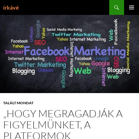
Tartalomhoz
Keresés
írkávé
ELSŐDL
MENÜ
TALÁLT MONDAT
„HOGY MEGRAGADJÁK A
FIGYELMÜNKET, A
PLATFORMOK